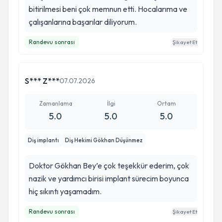
bitirilmesi beni çok memnun etti. Hocalarıma ve
çalışanlarına başarılar diliyorum.
Randevu sonrası
Şikayet Et
S*** Z***
07.07.2026
Zamanlama
İlgi
Ortam
5.0
5.0
5.0
Diş implantı
Diş Hekimi Gökhan Düşünmez
Doktor Gökhan Bey’e çok teşekkür ederim, çok
nazik ve yardımcı birisi implant sürecim boyunca
hiç sıkıntı yaşamadım.
Randevu sonrası
Şikayet Et