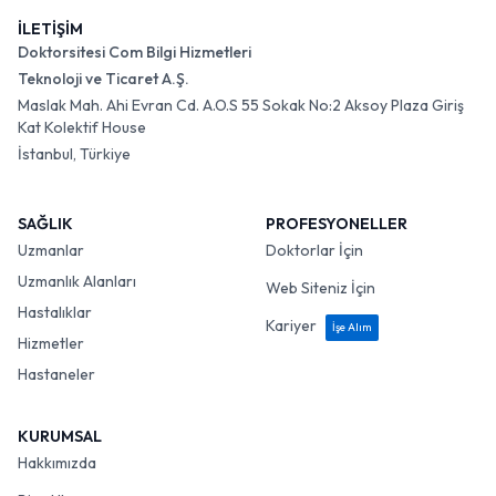
İLETİŞİM
Doktorsitesi Com Bilgi Hizmetleri
Teknoloji ve Ticaret A.Ş.
Maslak Mah. Ahi Evran Cd. A.O.S 55 Sokak No:2 Aksoy Plaza Giriş
Kat Kolektif House
İstanbul, Türkiye
SAĞLIK
PROFESYONELLER
Uzmanlar
Doktorlar İçin
Uzmanlık Alanları
Web Siteniz İçin
Hastalıklar
Kariyer
İşe Alım
Hizmetler
Hastaneler
KURUMSAL
Hakkımızda