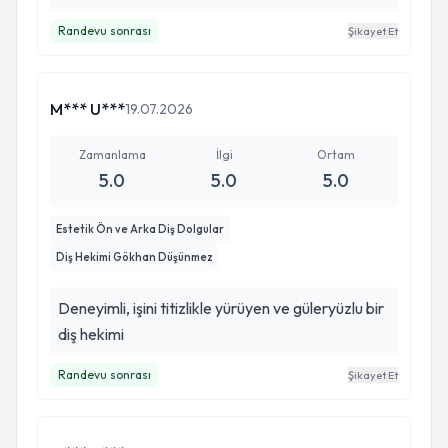
Randevu sonrası
Şikayet Et
M*** U***
19.07.2026
Zamanlama
İlgi
Ortam
5.0
5.0
5.0
Estetik Ön ve Arka Diş Dolgular
Diş Hekimi Gökhan Düşünmez
Deneyimli, işini titizlikle yürüyen ve güleryüzlu bir
diş hekimi
Randevu sonrası
Şikayet Et