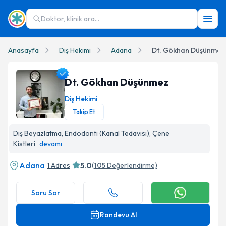
Doktor, klinik ara...
Anasayfa
Diş Hekimi
Adana
Dt. Gökhan Düşünmez
Dt. Gökhan Düşünmez
Diş Hekimi
Takip Et
Dt. Gökhan Düşünmez Profil Fotoğrafı
Diş Beyazlatma, Endodonti (Kanal Tedavisi), Çene
Kistleri
devamı
Adana
5.0
1 Adres
(
105
Değerlendirme)
Soru Sor
Randevu Al