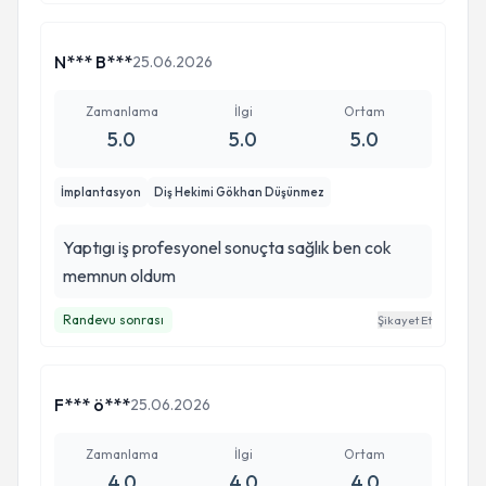
N*** B***
25.06.2026
Zamanlama
İlgi
Ortam
5.0
5.0
5.0
İmplantasyon
Diş Hekimi Gökhan Düşünmez
Yaptıgı iş profesyonel sonuçta sağlık ben cok
memnun oldum
Randevu sonrası
Şikayet Et
F*** ö***
25.06.2026
Zamanlama
İlgi
Ortam
4.0
4.0
4.0