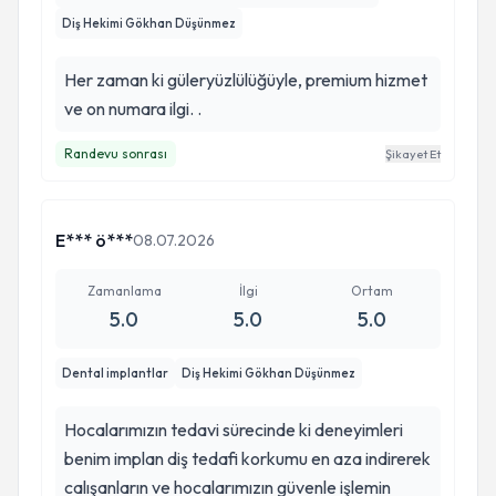
Diş Hekimi Gökhan Düşünmez
Her zaman ki güleryüzlülüğüyle, premium hizmet
ve on numara ilgi. .
Randevu sonrası
Şikayet Et
E*** ö***
08.07.2026
Zamanlama
İlgi
Ortam
5.0
5.0
5.0
Dental implantlar
Diş Hekimi Gökhan Düşünmez
Hocalarımızın tedavi sürecinde ki deneyimleri
benim implan diş tedafi korkumu en aza indirerek
calışanların ve hocalarımızın güvenle işlemin