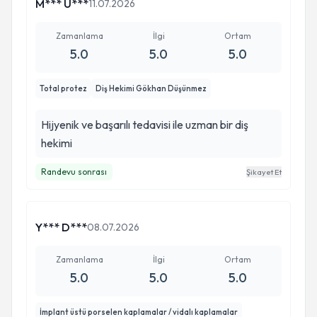
M*** U***
11.07.2026
Zamanlama
İlgi
Ortam
5.0
5.0
5.0
Total protez
Diş Hekimi Gökhan Düşünmez
Hijyenik ve başarılı tedavisi ile uzman bir diş
hekimi
Randevu sonrası
Şikayet Et
Y*** D***
08.07.2026
Zamanlama
İlgi
Ortam
5.0
5.0
5.0
İmplant üstü porselen kaplamalar / vidalı kaplamalar