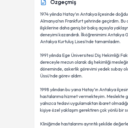
Özgeçmiş
1974 yılında Hatay’ın Antakya ilçesinde doğdum.
Almanya’nın Frankfurt şehrinde geçirdim. Bu d
ilişkilerine daha geniş bir bakış açısıyla ya
deneyimi kazandırdı. İlköğrenimimi Antakya G
Antakya Kurtuluş Lisesi’nde tamamladım.
1991 yılında Ege Üniversitesi Diş Hekimliği Fa
dereceyle mezun olarak diş hekimliği mesleği
döneminde, askerlik görevimi yedek subay ol
Üssü’nde görev aldım.
1998 yılından bu yana Hatay’ın Antakya ilçesin
hastalarıma hizmet vermekteyim. Meslekte geç
yalnızca tedavi uygulamaktan ibaret olmadığını;
kişiye özel yaklaşım gerektiren çok yönlü bir
Kliniğimde hastalarımı ayrıntılı şekilde değerl