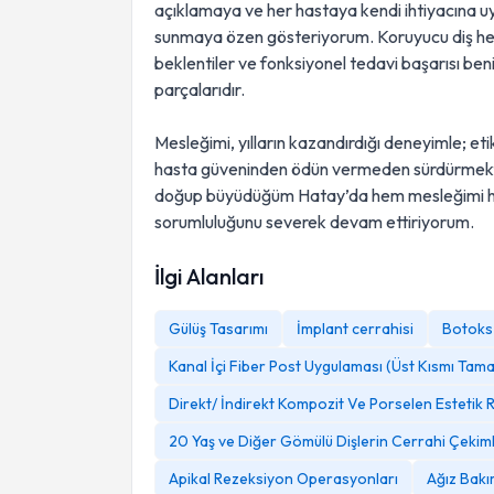
açıklamaya ve her hastaya kendi ihtiyacına uy
sunmaya özen gösteriyorum. Koruyucu diş hekiml
beklentiler ve fonksiyonel tedavi başarısı ben
parçalarıdır.
Mesleğimi, yılların kazandırdığı deneyimle; et
hasta güveninden ödün vermeden sürdürmektey
doğup büyüdüğüm Hatay’da hem mesleğimi he
sorumluluğunu severek devam ettiriyorum.
İlgi Alanları
Gülüş Tasarımı
İmplant cerrahisi
Botoks
Kanal İçi Fiber Post Uygulaması (Üst Kısmı Tam
Direkt/ İndirekt Kompozit Ve Porselen Estetik
20 Yaş ve Diğer Gömülü Dişlerin Cerrahi Çekiml
Apikal Rezeksiyon Operasyonları
Ağız Bakım