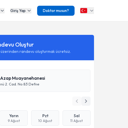
Giriş Yap
Doktor musun?
ndevu Oluştur
 üzerinden randevu oluşturmak ücretsiz.
 Azap Muayanehanesi
önü 2. Cad. No:83 Defne
Yarın
Pzt
Sal
9 Ağust
10 Ağust
11 Ağust