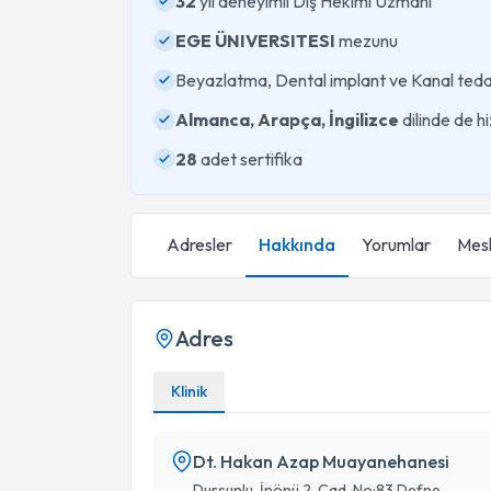
32
yıl deneyimli Diş Hekimi Uzmanı
EGE ÜNIVERSITESI
mezunu
Beyazlatma, Dental implant ve Kanal teda
Almanca, Arapça, İngilizce
dilinde de h
28
adet sertifika
Adresler
Hakkında
Yorumlar
Mesl
Adres
Klinik
Dt. Hakan Azap Muayanehanesi
Dursunlu, İnönü 2. Cad. No:83 Defne