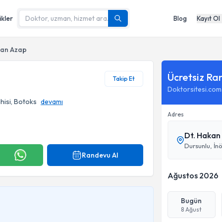
ikler
Blog
Kayıt Ol
kan Azap
Ücretsiz Ra
Takip Et
Doktorsitesi.com
hisi, Botoks
devamı
Adres
Dt. Hakan
Dursunlu, İn
Randevu Al
Ağustos 2026
Bugün
8 Ağust