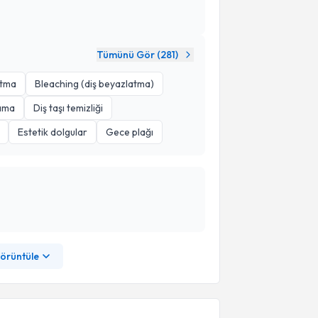
Tümünü Gör (
281
)
atma
Bleaching (diş beyazlatma)
ama
Diş taşı temizliği
Estetik dolgular
Gece plağı
görüntüle