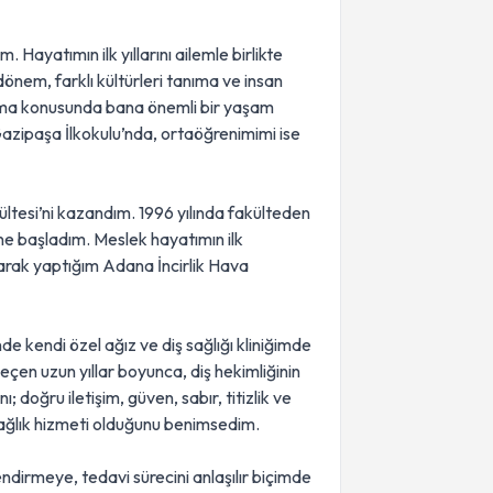
 Hayatımın ilk yıllarını ailemle birlikte
önem, farklı kültürleri tanıma ve insan
klaşma konusunda bana önemli bir yaşam
azipaşa İlkokulu’nda, ortaöğrenimimi ise
kültesi’ni kazandım. 1996 yılında fakülteden
ne başladım. Meslek hayatımın ilk
arak yaptığım Adana İncirlik Hava
de kendi özel ağız ve diş sağlığı kliniğimde
en uzun yıllar boyunca, diş hekimliğinin
 doğru iletişim, güven, sabır, titizlik ve
 sağlık hizmeti olduğunu benimsedim.
endirmeye, tedavi sürecini anlaşılır biçimde