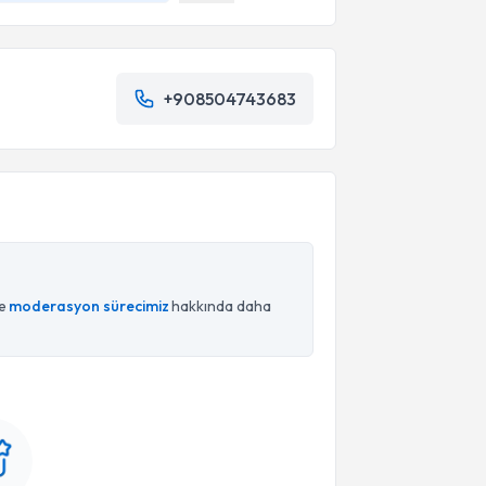
+908504743683
ce
moderasyon sürecimiz
hakkında daha