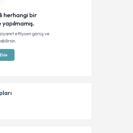
li herhangi bir
 yapılmamış.
ziyaret ettiysen görüş ve
bilirsin.
Ekle
ları