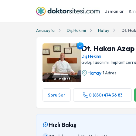
Uzmanlar
Klin
Anasayfa
Diş Hekimi
Hatay
Dt. Ha
Dt. Hakan Azap
Diş Hekimi
Gülüş Tasarımı, İmplant cerra
Hatay
1 Adres
6
Fotoğraf
Dt. Hakan Azap Profil Fotoğrafı
Soru Sor
0 (850) 474 36 83
Hızlı Bakış