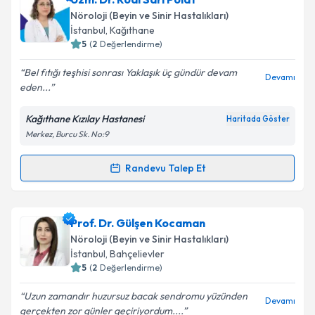
Nöroloji (Beyin ve Sinir Hastalıkları)
E-posta Adresiniz
İstanbul
, Kağıthane
5
(
2
Değerlendirme)
Bel fıtığı teşhisi sonrası Yaklaşık üç gündür devam
Devamı
eden...
Kişisel verilerimin işlenmesine ilişkin
Aydınlatma
Metni
'ni okudum ve kişisel verilerimin belirtilen
Kağıthane Kızılay Hastanesi
Haritada Göster
kapsamda işlenmesini kabul ediyorum.
Merkez, Burcu Sk. No:9
Takvim Talebini Gönder
Randevu Talep Et
Randevu Takvimi Talebi
Uzm. Dr. Rodi Sarı Polat
için randevu takvimi talebi
Prof. Dr. Gülşen Kocaman
oluşturun. Size bu uzmandan randevu almanız için bir
Nöroloji (Beyin ve Sinir Hastalıkları)
takvim hazırlandığında e-posta ile bilgilendireceğiz.
İstanbul
, Bahçelievler
5
(
2
Değerlendirme)
E-posta Adresiniz
Uzun zamandır huzursuz bacak sendromu yüzünden
Devamı
gerçekten zor günler geçiriyordum....