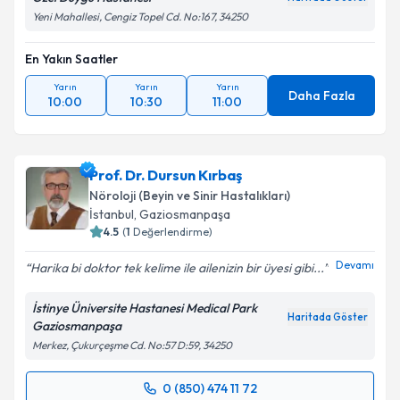
Yeni Mahallesi, Cengiz Topel Cd. No:167, 34250
En Yakın Saatler
Yarın
Yarın
Yarın
Daha Fazla
10:00
10:30
11:00
Prof. Dr. Dursun Kırbaş
Nöroloji (Beyin ve Sinir Hastalıkları)
İstanbul
, Gaziosmanpaşa
4.5
(
1
Değerlendirme)
Devamı
Harika bi doktor tek kelime ile ailenizin bir üyesi gibi...
İstinye Üniversite Hastanesi Medical Park
Haritada Göster
Gaziosmanpaşa
Merkez, Çukurçeşme Cd. No:57 D:59, 34250
0 (850) 474 11 72
Randevu Takvimi Talebi