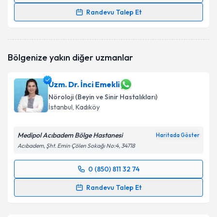
Randevu Talep Et
Prof. Dr. Dursun Kırbaş
için randevu takvimi talebi
oluşturun. Size bu uzmandan randevu almanız için bir
takvim hazırlandığında e-posta ile bilgilendireceğiz.
Bölgenize yakın diğer uzmanlar
E-posta Adresiniz
Uzm. Dr. İnci Emekli
Nöroloji (Beyin ve Sinir Hastalıkları)
İstanbul
, Kadıköy
Kişisel verilerimin işlenmesine ilişkin
Aydınlatma
Metni
'ni okudum ve kişisel verilerimin belirtilen
Medipol Acıbadem Bölge Hastanesi
Haritada Göster
kapsamda işlenmesini kabul ediyorum.
Acıbadem, Şht. Emin Çölen Sokağı No:4, 34718
Takvim Talebini Gönder
0 (850) 811 32 74
Randevu Takvimi Talebi
Randevu Talep Et
Uzm. Dr. İnci Emekli
için randevu takvimi talebi
oluşturun. Size bu uzmandan randevu almanız için bir