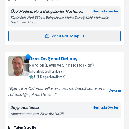
Özel Medical Park Bahçelievler Hastanesi
Haritada Göster
Kişisel verilerimin işlenmesine ilişkin
Aydınlatma
Kültür Sok. No:1 E5 Yolu Bahçelievler Metro Durağı Üstü, Metrobüs
Metni
'ni okudum ve kişisel verilerimin belirtilen
Hastaneler Durağı
kapsamda işlenmesini kabul ediyorum.
Randevu Talep Et
Randevu Takvimi Talebi
Takvim Talebini Gönder
Prof. Dr. Gülşen Kocaman
için randevu takvimi
Uzm. Dr. Şenol Delibaş
talebi oluşturun. Size bu uzmandan randevu almanız
Nöroloji (Beyin ve Sinir Hastalıkları)
için bir takvim hazırlandığında e-posta ile
İstanbul
, Sultanbeyli
bilgilendireceğiz.
5
(
1
Değerlendirme)
E-posta Adresiniz
Eşim Afet Öztemur yıllardır huzursuz bacak sendromu
Devamı
rahatsızlığı çekmekte ve...
Saygı Hastanesi
Haritada Göster
Abdurrahmangazi, Fatih Blv. No:75
Kişisel verilerimin işlenmesine ilişkin
Aydınlatma
Metni
'ni okudum ve kişisel verilerimin belirtilen
kapsamda işlenmesini kabul ediyorum.
En Yakın Saatler