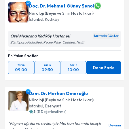
takvim hazırlandığında e-posta ile bilgilendireceğiz.
Doç. Dr. Mehmet Güney Şenol
Nöroloji (Beyin ve Sinir Hastalıkları)
E-posta Adresiniz
İstanbul
, Kadıköy
Özel Medicana Kadıköy Hastanesi
Haritada Göster
Zühtüpaşa Mahallesi, Recep Peker Caddesi. No:11
Kişisel verilerimin işlenmesine ilişkin
Aydınlatma
Metni
'ni okudum ve kişisel verilerimin belirtilen
En Yakın Saatler
kapsamda işlenmesini kabul ediyorum.
Yarın
Yarın
Yarın
Daha Fazla
09:00
09:30
10:00
Takvim Talebini Gönder
Uzm. Dr. Merhan Ömeroğlu
Nöroloji (Beyin ve Sinir Hastalıkları)
İstanbul
, Esenyurt
5
(
3
Değerlendirme)
Migren ağrılarım nedeniyle Merhan hanımla kesişti
Devamı