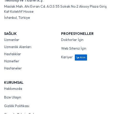
Teknoloji ve Ticaret A.Ş.
Maslak Mah. Ahi Evran Cd. A.O.S 55 Sokak No:2 Aksoy Plaza Giriş
Kat Kolektif House
İstanbul, Türkiye
SAĞLIK
PROFESYONELLER
Uzmanlar
Doktorlar İçin
Uzmanlık Alanları
Web Siteniz İçin
Hastalıklar
Kariyer
İşe Alım
Hizmetler
Hastaneler
KURUMSAL
Hakkımızda
Bize Ulaşın
Gizlilik Politikası