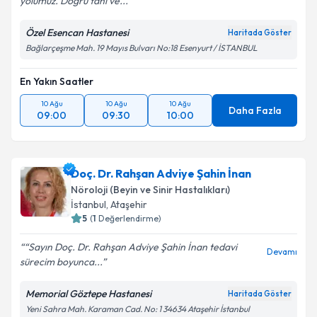
yolumuz. Doğru tanı ve...
Özel Esencan Hastanesi
Haritada Göster
Bağlarçeşme Mah. 19 Mayıs Bulvarı No:18 Esenyurt / İSTANBUL
En Yakın Saatler
10 Ağu
10 Ağu
10 Ağu
Daha Fazla
09:00
09:30
10:00
Doç. Dr. Rahşan Adviye Şahin İnan
Nöroloji (Beyin ve Sinir Hastalıkları)
İstanbul
, Ataşehir
5
(
1
Değerlendirme)
“Sayın Doç. Dr. Rahşan Adviye Şahin İnan tedavi
Devamı
sürecim boyunca...
Memorial Göztepe Hastanesi
Haritada Göster
Yeni Sahra Mah. Karaman Cad. No: 1 34634 Ataşehir İstanbul