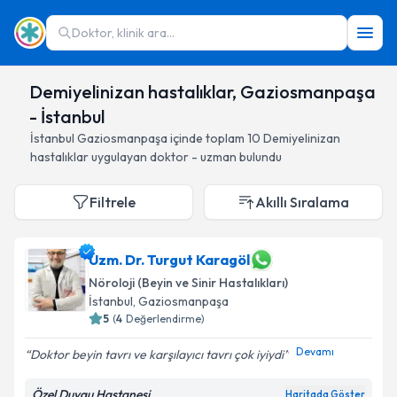
Doktor, klinik ara...
Demiyelinizan hastalıklar, Gaziosmanpaşa
- İstanbul
İstanbul
Gaziosmanpaşa
içinde toplam
10
Demiyelinizan
hastalıklar
uygulayan doktor - uzman bulundu
Filtrele
Akıllı Sıralama
Uzm. Dr. Turgut Karagöl
Nöroloji (Beyin ve Sinir Hastalıkları)
İstanbul
, Gaziosmanpaşa
5
(
4
Değerlendirme)
Devamı
Doktor beyin tavrı ve karşılayıcı tavrı çok iyiydi
Özel Duygu Hastanesi
Haritada Göster