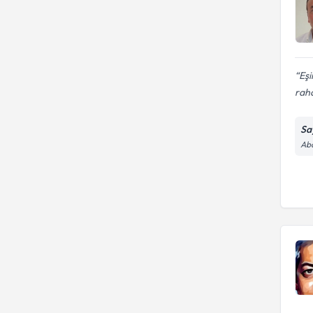
Eşi
raha
Sa
Abd