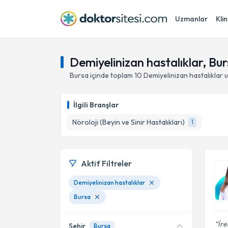
Uzmanlar
Klin
Demiyelinizan hastalıklar, Bu
Bursa
içinde toplam
10
Demiyelinizan hastalıklar
u
İlgili Branşlar
Nöroloji (Beyin ve Sinir Hastalıkları)
1
Aktif Filtreler
Demiyelinizan hastalıklar
Bursa
İre
Şehir
Bursa