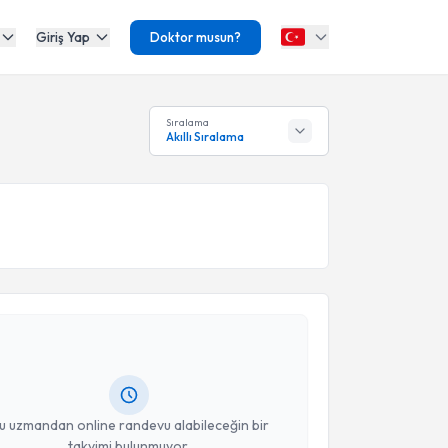
Giriş Yap
Doktor musun?
Sıralama
Akıllı Sıralama
akvimi Talebi
İrem Deniz Karakaya
için randevu takvimi talebi
Size bu uzmandan randevu almanız için bir takvim
ında e-posta ile bilgilendireceğiz.
resiniz
u uzmandan online randevu alabileceğin bir
takvimi bulunmuyor.