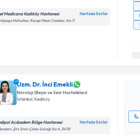
el Medicana Kadıköy Hastanesi
Haritada Göster
tüpaşa Mahallesi, Recep Peker Caddesi. No:11
Randevu T
Uzm. Dr. İ
bu uzmandan
posta ile bi
Uzm. Dr. İnci Emekli
Nöroloji (Beyin ve Sinir Hastalıkları)
E-posta Ad
İstanbul
, Kadıköy
dipol Acıbadem Bölge Hastanesi
Haritada Göster
Kişisel
badem, Şht. Emin Çölen Sokağı No:4, 34718
okudum
işlenm