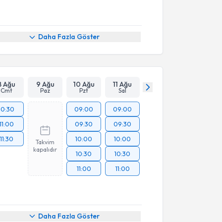
Daha Fazla Göster
8 Ağu
9 Ağu
10 Ağu
11 Ağu
Cmt
Paz
Pzt
Sal
10:30
09:00
09:00
11:00
09:30
09:30
11:30
10:00
10:00
Takvim
kapalıdır
10:30
10:30
11:00
11:00
Daha Fazla Göster