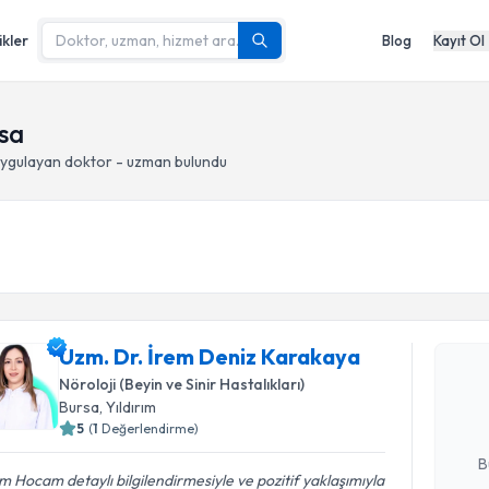
ikler
Blog
Kayıt Ol
rsa
ygulayan doktor - uzman bulundu
Randevu T
Uzm. Dr. 
Uzm. Dr. İrem Deniz Karakaya
oluşturun. 
Nöroloji (Beyin ve Sinir Hastalıkları)
hazırlandığ
Bursa
, Yıldırım
5
(
1
Değerlendirme)
E-posta Ad
B
m Hocam detaylı bilgilendirmesiyle ve pozitif yaklaşımıyla