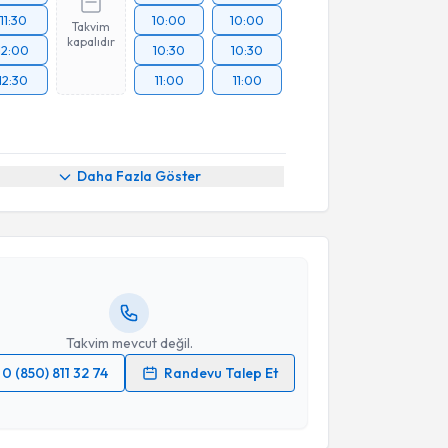
11:30
10:00
10:00
Takvim
kapalıdır
12:00
10:30
10:30
12:30
11:00
11:00
akvimi Talebi
Daha Fazla Göster
nci Emekli
için randevu takvimi talebi oluşturun. Size
 randevu almanız için bir takvim hazırlandığında e-
lgilendireceğiz.
resiniz
Takvim mevcut değil.
0 (850) 811 32 74
Randevu Talep Et
 verilerimin işlenmesine ilişkin
Aydınlatma Metni
'ni
 ve kişisel verilerimin belirtilen kapsamda
esini kabul ediyorum.