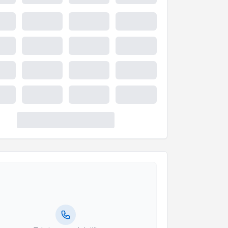
akvimi Talebi
ahşan Adviye Şahin İnan
için randevu takvimi talebi
Size bu uzmandan randevu almanız için bir takvim
ında e-posta ile bilgilendireceğiz.
resiniz