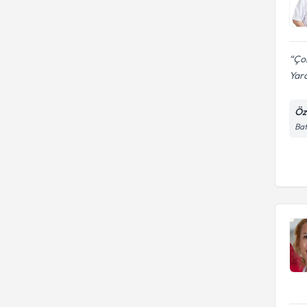
Çok
Yard
Öz
Bat