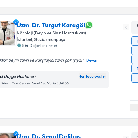
Uzm. Dr. Turgut Karagöl
Nöroloji (Beyin ve Sinir Hastalıkları)
İstanbul
, Gaziosmanpaşa
5
(
4
Değerlendirme)
tor beyin tavrı ve karşılayıcı tavrı çok iyiydi
Devamı
el Duygu Hastanesi
Haritada Göster
i Mahallesi, Cengiz Topel Cd. No:167, 34250
Uzm. Dr. Şenol Delibaş