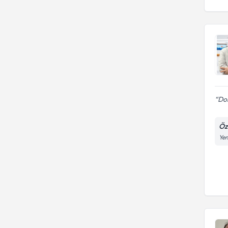
Dok
Öz
Yen