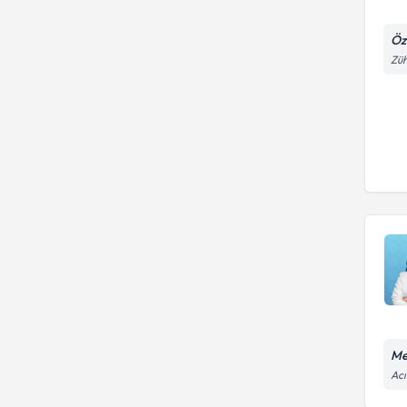
Öz
Züh
Me
Acı