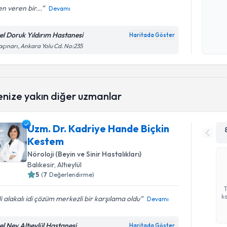
n veren bir...
Devamı
Kişisel
okudum
el Doruk Yıldırım Hastanesi
Haritada Göster
işlenm
çınarı, Ankara Yolu Cd. No:235
enize yakın diğer uzmanlar
Uzm. Dr. Kadriye Hande Biçkin
Kestem
Nöroloji (Beyin ve Sinir Hastalıkları)
Balıkesir
, Altıeylül
5
(
7
Değerlendirme)
ka
ili alakalı idi çözüm merkezli bir karşılama oldu
Devamı
el Nev Altıeylül Hastanesi
Haritada Göster