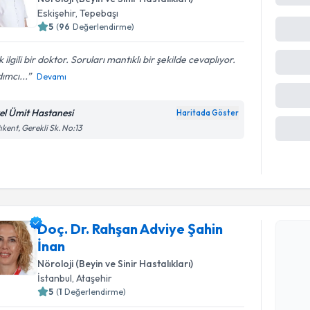
Eskişehir
, Tepebaşı
5
(
96
Değerlendirme)
 ilgili bir doktor. Soruları mantıklı bir şekilde cevaplıyor.
ımcı...
Devamı
el Ümit Hastanesi
Haritada Göster
ıkent, Gerekli Sk. No:13
Randevu T
Doç. Dr. Rahşan Adviye Şahin
Doç. Dr. R
İnan
oluşturun. 
hazırlandığ
Nöroloji (Beyin ve Sinir Hastalıkları)
İstanbul
, Ataşehir
E-posta Ad
5
(
1
Değerlendirme)