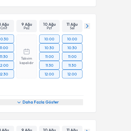
8 Ağu
9 Ağu
10 Ağu
11 Ağu
Cmt
Paz
Pzt
Sal
10:30
10:00
10:00
11:00
10:30
10:30
11:30
11:00
11:00
Takvim
kapalıdır
12:00
11:30
11:30
12:30
12:00
12:00
Daha Fazla Göster
8 Ağu
9 Ağu
10 Ağu
11 Ağu