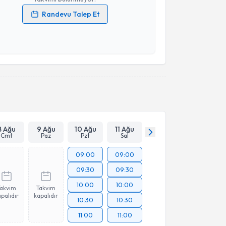
Randevu Talep Et
 verilerimin işlenmesine ilişkin
Aydınlatma Metni
'ni
 ve kişisel verilerimin belirtilen kapsamda
esini kabul ediyorum.
Takvim Talebini Gönder
8 Ağu
9 Ağu
10 Ağu
11 Ağu
Cmt
Paz
Pzt
Sal
09:00
09:00
09:30
09:30
10:00
10:00
Takvim
Takvim
palıdır
kapalıdır
10:30
10:30
11:00
11:00