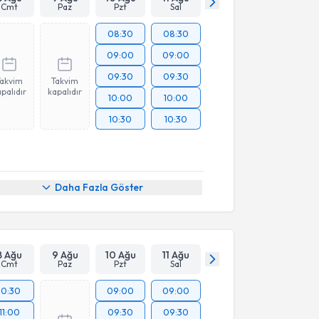
Cmt
Paz
Pzt
Sal
08:30
08:30
09:00
09:00
09:30
09:30
Takvim
Takvim
palıdır
kapalıdır
10:00
10:00
10:30
10:30
Daha Fazla Göster
8 Ağu
9 Ağu
10 Ağu
11 Ağu
Cmt
Paz
Pzt
Sal
10:30
09:00
09:00
11:00
09:30
09:30