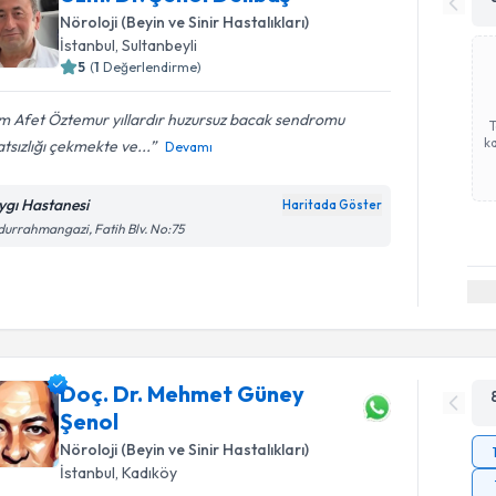
Nöroloji (Beyin ve Sinir Hastalıkları)
İstanbul
, Sultanbeyli
5
(
1
Değerlendirme)
m Afet Öztemur yıllardır huzursuz bacak sendromu
ka
tsızlığı çekmekte ve...
Devamı
ygı Hastanesi
Haritada Göster
urrahmangazi, Fatih Blv. No:75
Doç. Dr. Mehmet Güney
Şenol
Nöroloji (Beyin ve Sinir Hastalıkları)
İstanbul
, Kadıköy