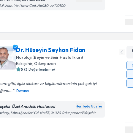
.P. Mah. Yeni İzmir Cad. No:180-A/1 10100
Dr. Hüseyin Seyhan Fidan
Nöroloji (Beyin ve Sinir Hastalıkları)
Eskişehir
, Odunpazarı
5
(
3
Değerlendirme)
em gitti, ilgisi alakası ve bilgilendirmesinin çok çok iyi
ğunu...
Devamı
kişehir Özel Anadolu Hastanesi
Haritada Göster
rbaşı, Kıbrıs Şehitleri Cd. No:55, 26020 Odunpazarı/Eskişehir