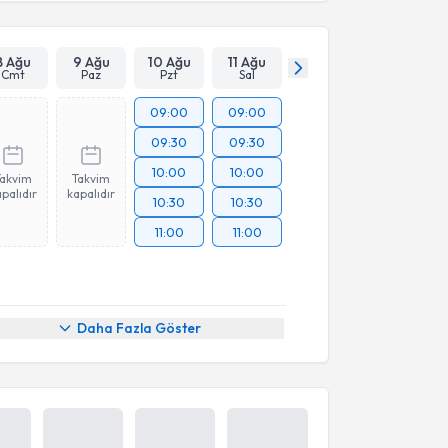
Takvim Talebini Gönder
8 Ağu
9 Ağu
10 Ağu
11 Ağu
Cmt
Paz
Pzt
Sal
09:00
09:00
09:30
09:30
10:00
10:00
Takvim
Takvim
palıdır
kapalıdır
10:30
10:30
11:00
11:00
Daha Fazla Göster