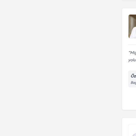
Mig
yolu
Öz
Bağ