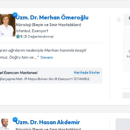
Uzm. Dr. Merhan Ömeroğlu
Nöroloji (Beyin ve Sinir Hastalıkları)
İstanbul
, Esenyurt
5
(
3
Değerlendirme)
ren ağrılarım nedeniyle Merhan hanımla kesişti
ka
muz. Doğru tanı ve...
Devamı
el Esencan Hastanesi
Haritada Göster
larçeşme Mah. 19 Mayıs Bulvarı No:18 Esenyurt / İSTANBUL
Uzm. Dr. Hasan Akdemir
Nöroloji (Beyin ve Sinir Hastalıkları)