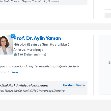
er Mah. Yıldırım Beyazıt Cad. No: 91, Dokuma
Randevu T
Prof. Dr. 
Prof. Dr. Aylin Yaman
Size bu uzm
Nöroloji (Beyin ve Sinir Hastalıkları)
hazırlandığ
Antalya
, Muratpaşa
5
(
6
Değerlendirme)
E-posta Ad
B
iyacımız olduğunda hiç tereddütsüz gittiğimiz değerli
amız.
Devamı
Kişisel
okudum
dikal Park Antalya Hastanenesi
Haritada Göster
işlenm
er, Tekelioğlu Cd. No:7, 07160 Muratpaşa/Antalya