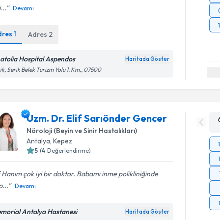
...
Devamı
dres
1
Adres
2
atolia Hospital Aspendos
Haritada Göster
ik, Serik Belek Turizm Yolu 1. Km., 07500
Uzm. Dr. Elif Sarıönder Gencer
Nöroloji (Beyin ve Sinir Hastalıkları)
Antalya
, Kepez
5
(
4
Değerlendirme)
f Hanım çok iyi bir doktor. Babamı inme polikliniğinde
p...
Devamı
morial Antalya Hastanesi
Haritada Göster