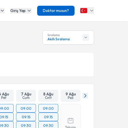
Giriş Yap
Doktor musun?
Sıralama
Akıllı Sıralama
6 Ağu
7 Ağu
8 Ağu
9 Ağu
Per
Cum
Cmt
Paz
09:00
09:00
09:00
09:15
09:15
09:15
09:30
09:30
09:30
Takvim