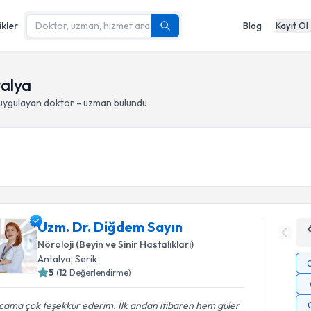
ikler
Blog
Kayıt Ol
talya
uygulayan doktor - uzman bulundu
Uzm. Dr. Diğdem Sayın
Nöroloji (Beyin ve Sinir Hastalıkları)
Antalya
, Serik
5
(
12
Değerlendirme)
cama çok teşekkür ederim. İlk andan itibaren hem güler