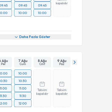
kapalıdır
09:45
09:45
09:45
10:00
10:00
10:00
Daha Fazla Göster
6 Ağu
7 Ağu
8 Ağu
9 Ağu
Per
Cum
Cmt
Paz
10:00
10:00
10:30
10:30
11:00
11:00
Takvim
Takvim
kapalıdır
kapalıdır
11:30
11:30
12:00
12:00