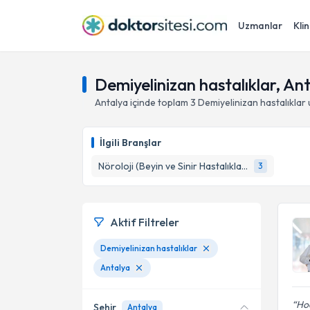
Uzmanlar
Klin
Demiyelinizan hastalıklar, An
Antalya
içinde toplam
3
Demiyelinizan hastalıklar
İlgili Branşlar
Nöroloji (Beyin ve Sinir Hastalıkları)
3
Aktif Filtreler
Demiyelinizan hastalıklar
Antalya
Ho
Şehir
Antalya