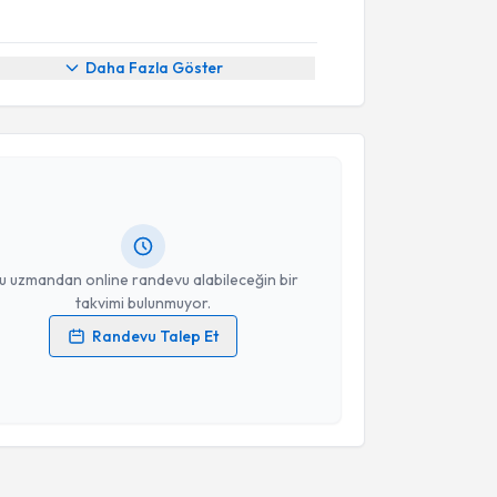
Daha Fazla Göster
akvimi Talebi
Aylin Yaman
için randevu takvimi talebi oluşturun.
andan randevu almanız için bir takvim
ında e-posta ile bilgilendireceğiz.
resiniz
u uzmandan online randevu alabileceğin bir
takvimi bulunmuyor.
Randevu Talep Et
 verilerimin işlenmesine ilişkin
Aydınlatma Metni
'ni
 ve kişisel verilerimin belirtilen kapsamda
esini kabul ediyorum.
Takvim Talebini Gönder