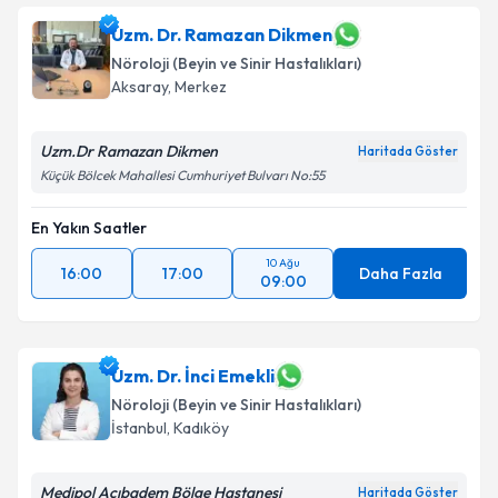
Uzm. Dr. Ramazan Dikmen
Nöroloji (Beyin ve Sinir Hastalıkları)
Aksaray
,
Merkez
Uzm.Dr Ramazan Dikmen
Haritada Göster
Küçük Bölcek Mahallesi Cumhuriyet Bulvarı No:55
En Yakın Saatler
10 Ağu
16:00
17:00
Daha Fazla
09:00
Uzm. Dr. İnci Emekli
Nöroloji (Beyin ve Sinir Hastalıkları)
İstanbul
,
Kadıköy
Medipol Acıbadem Bölge Hastanesi
Haritada Göster