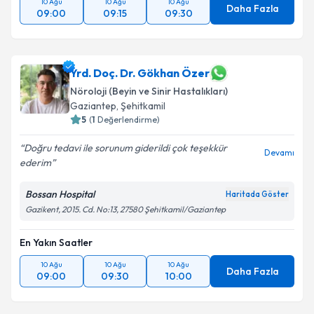
10 Ağu
10 Ağu
10 Ağu
Daha Fazla
09:00
09:15
09:30
Yrd. Doç. Dr. Gökhan Özer
Nöroloji (Beyin ve Sinir Hastalıkları)
Gaziantep
,
Şehitkamil
5
(
1
Değerlendirme)
Doğru tedavi ile sorunum giderildi çok teşekkür
Devamı
ederim
Bossan Hospital
Haritada Göster
Gazikent, 2015. Cd. No:13, 27580 Şehitkamil/Gaziantep
En Yakın Saatler
10 Ağu
10 Ağu
10 Ağu
Daha Fazla
09:00
09:30
10:00