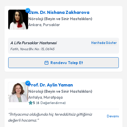
Uzm. Dr. Emine Bilgi
için randevu takvimi talebi
Uzm. Dr. Nishana Zakharova
oluşturun. Size bu uzmandan randevu almanız için bir
Nöroloji (Beyin ve Sinir Hastalıkları)
takvim hazırlandığında e-posta ile bilgilendireceğiz.
Ankara
,
Pursaklar
E-posta Adresiniz
A Life Pursaklar Hastanesi
Haritada Göster
Fatih, Yavuz Blv. No : 15, 06145
Kişisel verilerimin işlenmesine ilişkin
Aydınlatma
Randevu Talep Et
Randevu Takvimi Talebi
Metni
'ni okudum ve kişisel verilerimin belirtilen
kapsamda işlenmesini kabul ediyorum.
Uzm. Dr. Nishana Zakharova
için randevu takvimi
Prof. Dr. Aylin Yaman
talebi oluşturun. Size bu uzmandan randevu almanız
Takvim Talebini Gönder
Nöroloji (Beyin ve Sinir Hastalıkları)
için bir takvim hazırlandığında e-posta ile
Antalya
,
Muratpaşa
bilgilendireceğiz.
5
(
6
Değerlendirme)
E-posta Adresiniz
İhtiyacımız olduğunda hiç tereddütsüz gittiğimiz
Devamı
değerli hocamız.