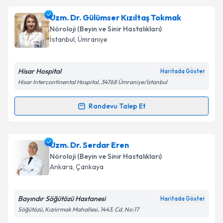
Uzm. Dr. Medine Nil Sürsal
için randevu takvimi
Uzm. Dr. Gülümser Kızıltaş Tokmak
talebi oluşturun. Size bu uzmandan randevu almanız
Nöroloji (Beyin ve Sinir Hastalıkları)
için bir takvim hazırlandığında e-posta ile
İstanbul
,
Ümraniye
bilgilendireceğiz.
E-posta Adresiniz
Hisar Hospital
Haritada Göster
Hisar Intercontinental Hospital, 34768 Ümraniye/İstanbul
Randevu Talep Et
Randevu Takvimi Talebi
Kişisel verilerimin işlenmesine ilişkin
Aydınlatma
Metni
'ni okudum ve kişisel verilerimin belirtilen
kapsamda işlenmesini kabul ediyorum.
Uzm. Dr. Gülümser Kızıltaş Tokmak
için randevu
Uzm. Dr. Serdar Eren
takvimi talebi oluşturun. Size bu uzmandan randevu
Nöroloji (Beyin ve Sinir Hastalıkları)
almanız için bir takvim hazırlandığında e-posta ile
Takvim Talebini Gönder
Ankara
,
Çankaya
bilgilendireceğiz.
E-posta Adresiniz
Bayındır Söğütözü Hastanesi
Haritada Göster
Söğütözü, Kızılırmak Mahallesi, 1443. Cd. No:17