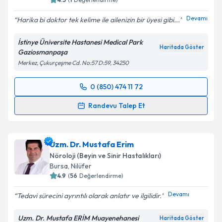
Devamı
Harika bi doktor tek kelime ile ailenizin bir üyesi gibi...
Kişisel verilerimin işlenmesine ilişkin
Aydınlatma
İstinye Üniversite Hastanesi Medical Park
Metni
'ni okudum ve kişisel verilerimin belirtilen
Haritada Göster
Gaziosmanpaşa
kapsamda işlenmesini kabul ediyorum.
Merkez, Çukurçeşme Cd. No:57 D:59, 34250
0 (850) 474 11 72
Takvim Talebini Gönder
Randevu Takvimi Talebi
Randevu Talep Et
Prof. Dr. Dursun Kırbaş
için randevu takvimi talebi
oluşturun. Size bu uzmandan randevu almanız için bir
Uzm. Dr. Mustafa Erim
takvim hazırlandığında e-posta ile bilgilendireceğiz.
Nöroloji (Beyin ve Sinir Hastalıkları)
E-posta Adresiniz
Bursa
,
Nilüfer
4.9
(
56
Değerlendirme)
Devamı
Tedavi sürecini ayrıntılı olarak anlatır ve ilgilidir.
Kişisel verilerimin işlenmesine ilişkin
Aydınlatma
Uzm. Dr. Mustafa ERİM Muayenehanesi
Haritada Göster