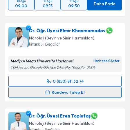
10 Ağu
10 Ağu
10 Ağu
Daha Fazla
09:00
09:15
09:30
Dr. Öğr. Üyesi Elmir Khanmamadov
Nöroloji (Beyin ve Sinir Hastalıkları)
İstanbul
,
Bağcılar
Medipol Mega Üniversite Hastanesi
Haritada Göster
TEM Avrupa Otoyolu Göztepe Çıkışı No: 1 Bagcilar 34214
0 (850) 811 32 74
Randevu Takvimi Talebi
Randevu Talep Et
Dr. Öğr. Üyesi Elmir Khanmamadov
için randevu
takvimi talebi oluşturun. Size bu uzmandan randevu
almanız için bir takvim hazırlandığında e-posta ile
Dr. Öğr. Üyesi Eren Toplutaş
bilgilendireceğiz.
Nöroloji (Beyin ve Sinir Hastalıkları)
İstanbul
,
Bağcılar