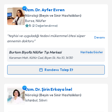
Takvim Talebini Gönder
Uzm. Dr. Emine Mercan Sakar
için randevu takvimi
Uzm. Dr. Ayfer Evren
talebi oluşturun. Size bu uzmandan randevu almanız
Nöroloji (Beyin ve Sinir Hastalıkları)
için bir takvim hazırlandığında e-posta ile
Bursa
,
Nilüfer
bilgilendireceğiz.
5
(
2
Değerlendirme)
E-posta Adresiniz
teşhisi ve uyguladığı tedavi mükemmel ötesi süper
Devamı
annemin doktoru
Burtom Biyofiz Nilüfer Tıp Merkezi
Haritada Göster
Karaman Mah. Kültür Cad, Biçen Sk. No:10, 16130
Kişisel verilerimin işlenmesine ilişkin
Aydınlatma
Metni
'ni okudum ve kişisel verilerimin belirtilen
kapsamda işlenmesini kabul ediyorum.
Randevu Talep Et
Randevu Takvimi Talebi
Takvim Talebini Gönder
Uzm. Dr. Ayfer Evren
için randevu takvimi talebi
Uzm. Dr. Şirin Erkaya İnel
oluşturun. Size bu uzmandan randevu almanız için bir
Nöroloji (Beyin ve Sinir Hastalıkları)
takvim hazırlandığında e-posta ile bilgilendireceğiz.
İstanbul
,
Silivri
E-posta Adresiniz