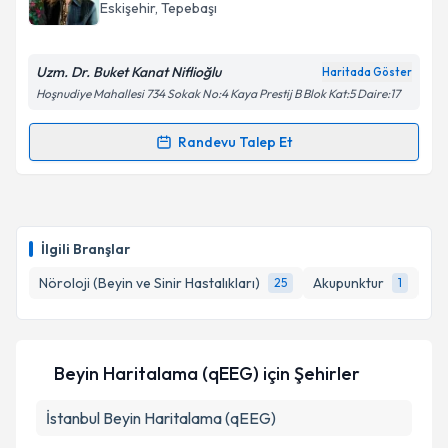
takvim hazırlandığında e-posta ile bilgilendireceğiz.
Eskişehir
,
Tepebaşı
E-posta Adresiniz
Uzm. Dr. Buket Kanat Niflioğlu
Haritada Göster
Hoşnudiye Mahallesi 734 Sokak No:4 Kaya Prestij B Blok Kat:5 Daire:17
Kişisel verilerimin işlenmesine ilişkin
Aydınlatma
Randevu Talep Et
Randevu Takvimi Talebi
Metni
'ni okudum ve kişisel verilerimin belirtilen
kapsamda işlenmesini kabul ediyorum.
Uzm. Dr. Buket Kanat Niflioğlu
için randevu takvimi
talebi oluşturun. Size bu uzmandan randevu almanız
Takvim Talebini Gönder
İlgili Branşlar
için bir takvim hazırlandığında e-posta ile
bilgilendireceğiz.
Nöroloji (Beyin ve Sinir Hastalıkları)
Akupunktur
Ser
25
1
E-posta Adresiniz
Beyin Haritalama (qEEG)
için Şehirler
İstanbul
Kişisel verilerimin işlenmesine ilişkin
Beyin Haritalama (qEEG)
Aydınlatma
Metni
'ni okudum ve kişisel verilerimin belirtilen