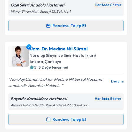
Özel Silivri Anadolu Hastanesi
Haritada Göster
Mimar Sinan Mah. Sanayi 55. Sok. No:1
Kişisel verilerimin işlenmesine ilişkin
Aydınlatma
Randevu Talep Et
Randevu Takvimi Talebi
Metni
'ni okudum ve kişisel verilerimin belirtilen
kapsamda işlenmesini kabul ediyorum.
Uzm. Dr. Şirin Erkaya İnel
için randevu takvimi talebi
Uzm. Dr. Medine Nil Sürsal
oluşturun. Size bu uzmandan randevu almanız için bir
Takvim Talebini Gönder
Nöroloji (Beyin ve Sinir Hastalıkları)
takvim hazırlandığında e-posta ile bilgilendireceğiz.
Ankara
,
Çankaya
5
(
3
Değerlendirme)
E-posta Adresiniz
Nöroloji Uzmanı Doktor Medine Nil Sursal Hocamız
Devamı
senelerdir Ailemizin Hekimi...
Bayındır Kavaklıdere Hastanesi
Haritada Göster
Kişisel verilerimin işlenmesine ilişkin
Aydınlatma
Atatürk Bulvarı No:201 Kavaklıdere 06680 Ankara
Metni
'ni okudum ve kişisel verilerimin belirtilen
kapsamda işlenmesini kabul ediyorum.
Randevu Talep Et
Randevu Takvimi Talebi
Takvim Talebini Gönder