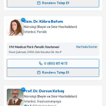
Randevu Talep Et
Prof. Dr. Alev Leventoğlu
için randevu takvimi talebi
oluşturun. Size bu uzmandan randevu almanız için bir
Uzm. Dr. Kübra Batum
takvim hazırlandığında e-posta ile bilgilendireceğiz.
Nöroloji (Beyin ve Sinir Hastalıkları)
E-posta Adresiniz
İstanbul
,
Pendik
VM Medical Park Pendik Hastanesi
Haritada Göster
Fevzi Çakmak, D100, Eski Karakol Sk. No:9
Kişisel verilerimin işlenmesine ilişkin
Aydınlatma
Metni
'ni okudum ve kişisel verilerimin belirtilen
0 (850) 811 41 13
kapsamda işlenmesini kabul ediyorum.
Randevu Takvimi Talebi
Randevu Talep Et
Takvim Talebini Gönder
Uzm. Dr. Kübra Batum
için randevu takvimi talebi
oluşturun. Size bu uzmandan randevu almanız için bir
Prof. Dr. Dursun Kırbaş
takvim hazırlandığında e-posta ile bilgilendireceğiz.
Nöroloji (Beyin ve Sinir Hastalıkları)
E-posta Adresiniz
İstanbul
,
Gaziosmanpaşa
4.5
(
1
Değerlendirme)