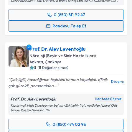
Üstü Plaza 224 4. Kat Daire:17 B Blok ( GİRİŞLER ARKA KISIMDANDIR )
0 (850) 811 92 47
Takvim Talebini Gönder
Randevu Takvimi Talebi
Randevu Talep Et
Prof. Dr. Mustafa Bakar
için randevu takvimi talebi
oluşturun. Size bu uzmandan randevu almanız için bir
Prof. Dr. Alev Leventoğlu
takvim hazırlandığında e-posta ile bilgilendireceğiz.
Nöroloji (Beyin ve Sinir Hastalıkları)
E-posta Adresiniz
Ankara
,
Çankaya
5
(
11
Değerlendirme)
Çok ilgili, hastalığımın teşhisini hemen koyabildi. Klinik
Devamı
çok güzeldi, personelden...
Kişisel verilerimin işlenmesine ilişkin
Aydınlatma
Metni
'ni okudum ve kişisel verilerimin belirtilen
Prof. Dr. Alev Leventoğlu
Haritada Göster
kapsamda işlenmesini kabul ediyorum.
Kızılırmak Mah Dumlupınar bulvarı Eskişehir Yolu no:3 Next Level Ofis
binası Kat:24 Numara:114
Takvim Talebini Gönder
0 (850) 474 02 96
Randevu Takvimi Talebi