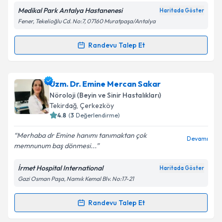
Medikal Park Antalya Hastanenesi
Haritada Göster
Fener, Tekelioğlu Cd. No:7, 07160 Muratpaşa/Antalya
Kişisel verilerimin işlenmesine ilişkin
Aydınlatma
Metni
'ni okudum ve kişisel verilerimin belirtilen
kapsamda işlenmesini kabul ediyorum.
Randevu Talep Et
Randevu Takvimi Talebi
Takvim Talebini Gönder
Prof. Dr. Aylin Yaman
için randevu takvimi talebi
Uzm. Dr. Emine Mercan Sakar
oluşturun. Size bu uzmandan randevu almanız için bir
Nöroloji (Beyin ve Sinir Hastalıkları)
takvim hazırlandığında e-posta ile bilgilendireceğiz.
Tekirdağ
,
Çerkezköy
4.8
(
3
Değerlendirme)
E-posta Adresiniz
Merhaba dr Emine hanımı tanımaktan çok
Devamı
memnunum baş dönmesi...
İrmet Hospital International
Haritada Göster
Kişisel verilerimin işlenmesine ilişkin
Aydınlatma
Gazi Osman Paşa, Namık Kemal Blv. No:17-21
Metni
'ni okudum ve kişisel verilerimin belirtilen
kapsamda işlenmesini kabul ediyorum.
Randevu Talep Et
Randevu Takvimi Talebi