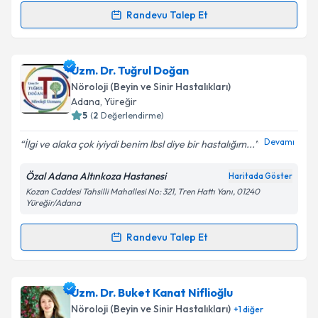
Randevu Talep Et
Randevu Takvimi Talebi
Kişisel verilerimin işlenmesine ilişkin
Aydınlatma
Metni
'ni okudum ve kişisel verilerimin belirtilen
kapsamda işlenmesini kabul ediyorum.
Uzm. Dr. Serdar Eren
için randevu takvimi talebi
Uzm. Dr. Tuğrul Doğan
oluşturun. Size bu uzmandan randevu almanız için bir
Nöroloji (Beyin ve Sinir Hastalıkları)
takvim hazırlandığında e-posta ile bilgilendireceğiz.
Takvim Talebini Gönder
Adana
,
Yüreğir
5
(
2
Değerlendirme)
E-posta Adresiniz
Devamı
İlgi ve alaka çok iyiydi benim lbsl diye bir hastalığım...
Özal Adana Altınkoza Hastanesi
Haritada Göster
Kozan Caddesi Tahsilli Mahallesi No: 321, Tren Hattı Yanı, 01240
Kişisel verilerimin işlenmesine ilişkin
Aydınlatma
Yüreğir/Adana
Metni
'ni okudum ve kişisel verilerimin belirtilen
kapsamda işlenmesini kabul ediyorum.
Randevu Talep Et
Randevu Takvimi Talebi
Takvim Talebini Gönder
Uzm. Dr. Tuğrul Doğan
için randevu takvimi talebi
Uzm. Dr. Buket Kanat Niflioğlu
oluşturun. Size bu uzmandan randevu almanız için bir
Nöroloji (Beyin ve Sinir Hastalıkları)
+
1
diğer