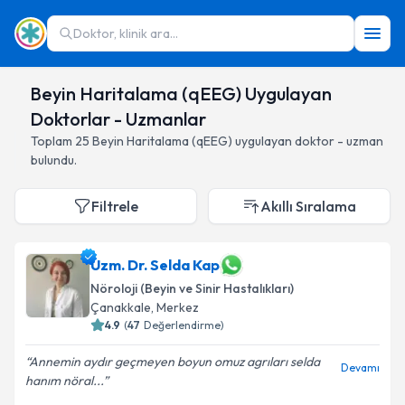
Doktor, klinik ara...
Beyin Haritalama (qEEG) Uygulayan
Doktorlar - Uzmanlar
Toplam
25
Beyin Haritalama (qEEG)
uygulayan doktor - uzman
bulundu.
Filtrele
Akıllı Sıralama
Uzm. Dr. Selda Kap
Nöroloji (Beyin ve Sinir Hastalıkları)
Çanakkale
,
Merkez
4.9
(
47
Değerlendirme)
Annemin aydır geçmeyen boyun omuz agrıları selda
Devamı
hanım nöral...