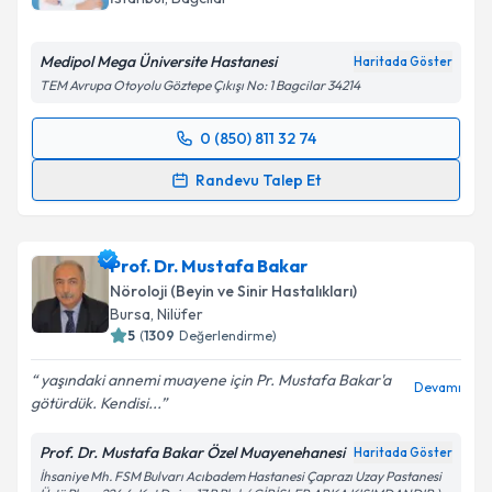
E-posta Adresiniz
Medipol Mega Üniversite Hastanesi
Haritada Göster
TEM Avrupa Otoyolu Göztepe Çıkışı No: 1 Bagcilar 34214
Kişisel verilerimin işlenmesine ilişkin
Aydınlatma
0 (850) 811 32 74
Metni
'ni okudum ve kişisel verilerimin belirtilen
Randevu Takvimi Talebi
kapsamda işlenmesini kabul ediyorum.
Randevu Talep Et
Dr. Öğr. Üyesi Eren Toplutaş
için randevu takvimi
Takvim Talebini Gönder
talebi oluşturun. Size bu uzmandan randevu almanız
Prof. Dr. Mustafa Bakar
için bir takvim hazırlandığında e-posta ile
bilgilendireceğiz.
Nöroloji (Beyin ve Sinir Hastalıkları)
Bursa
,
Nilüfer
E-posta Adresiniz
5
(
1309
Değerlendirme)
yaşındaki annemi muayene için Pr. Mustafa Bakar'a
Devamı
götürdük. Kendisi...
Kişisel verilerimin işlenmesine ilişkin
Aydınlatma
Prof. Dr. Mustafa Bakar Özel Muayenehanesi
Haritada Göster
Metni
'ni okudum ve kişisel verilerimin belirtilen
İhsaniye Mh. FSM Bulvarı Acıbadem Hastanesi Çaprazı Uzay Pastanesi
kapsamda işlenmesini kabul ediyorum.