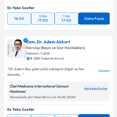
En Yakın Saatler
10 Ağu
11 Ağu
16:00
Daha Fazla
17:00
17:00
Uzm. Dr. Adem Akkurt
Nöroloji (Beyin ve Sinir Hastalıkları)
Samsun
,
Canik
5
(
325
Değerlendirme)
Dr Adem Bey güleryüzlü yaklaşımı bilgisi ve her
Devamı
konuda...
Özel Medicana International Samsun
Haritada Göster
Hastanesi
Yenimahalle, Şht. Mesut Birinci Cd. No:85, 55080
En Yakın Saatler