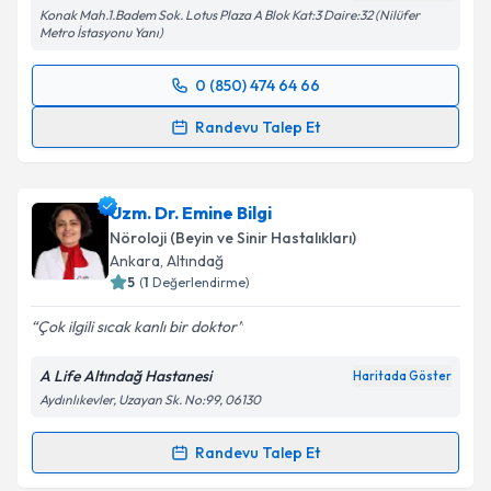
Metni
'ni okudum ve kişisel verilerimin belirtilen
Konak Mah.1.Badem Sok. Lotus Plaza A Blok Kat:3 Daire:32 (Nilüfer
kapsamda işlenmesini kabul ediyorum.
Metro İstasyonu Yanı)
0 (850) 474 64 66
Takvim Talebini Gönder
Randevu Takvimi Talebi
Randevu Talep Et
Uzm. Dr. Mustafa Erim
için randevu takvimi talebi
oluşturun. Size bu uzmandan randevu almanız için bir
Uzm. Dr. Emine Bilgi
takvim hazırlandığında e-posta ile bilgilendireceğiz.
Nöroloji (Beyin ve Sinir Hastalıkları)
E-posta Adresiniz
Ankara
,
Altındağ
5
(
1
Değerlendirme)
Çok ilgili sıcak kanlı bir doktor
Kişisel verilerimin işlenmesine ilişkin
Aydınlatma
A Life Altındağ Hastanesi
Haritada Göster
Metni
'ni okudum ve kişisel verilerimin belirtilen
Aydınlıkevler, Uzayan Sk. No:99, 06130
kapsamda işlenmesini kabul ediyorum.
Randevu Talep Et
Randevu Takvimi Talebi
Takvim Talebini Gönder