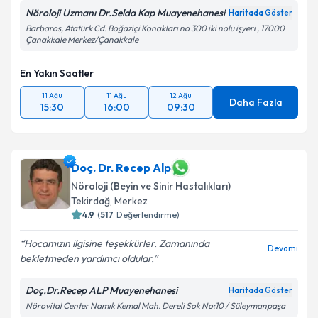
Nöroloji Uzmanı Dr.Selda Kap Muayenehanesi
Haritada Göster
Barbaros, Atatürk Cd. Boğaziçi Konakları no 300 iki nolu işyeri , 17000
Çanakkale Merkez/Çanakkale
En Yakın Saatler
11 Ağu
11 Ağu
12 Ağu
Daha Fazla
15:30
16:00
09:30
Doç. Dr. Recep Alp
Nöroloji (Beyin ve Sinir Hastalıkları)
Tekirdağ
,
Merkez
4.9
(
517
Değerlendirme)
Hocamızın ilgisine teşekkürler. Zamanında
Devamı
bekletmeden yardımcı oldular.
Doç.Dr.Recep ALP Muayenehanesi
Haritada Göster
Nörovital Center Namık Kemal Mah. Dereli Sok No:10 / Süleymanpaşa