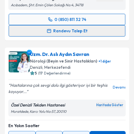
Acıbadem, Şht. Emin Çölen Sokağı No:4, 34718
0 (850) 811 32 74
Randevu Takvimi Talebi
Randevu Talep Et
Uzm. Dr. İnci Emekli
için randevu takvimi talebi
oluşturun. Size bu uzmandan randevu almanız için bir
Uzm. Dr. Aslı Aydın Savran
takvim hazırlandığında e-posta ile bilgilendireceğiz.
Nöroloji (Beyin ve Sinir Hastalıkları)
+
1
diğer
E-posta Adresiniz
Denizli
,
Merkezefendi
5
(
17
Değerlendirme)
Hastalarına çok sevgi dolu ilgi gösteriyor iyi bir teşhis
Devamı
koyuyor...
Kişisel verilerimin işlenmesine ilişkin
Aydınlatma
Metni
'ni okudum ve kişisel verilerimin belirtilen
Özel Denizli Tekden Hastanesi
Haritada Göster
kapsamda işlenmesini kabul ediyorum.
Muratdede, Karcı Yolu No:57, 20010
En Yakın Saatler
Takvim Talebini Gönder