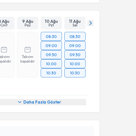
8 Ağu
9 Ağu
10 Ağu
11 Ağu
Cmt
Paz
Pzt
Sal
08:30
08:30
09:00
09:00
09:30
09:30
Takvim
Takvim
palıdır
kapalıdır
10:00
10:00
10:30
10:30
akvimi Talebi
Daha Fazla Göster
nci Emekli
için randevu takvimi talebi oluşturun. Size
 randevu almanız için bir takvim hazırlandığında e-
lgilendireceğiz.