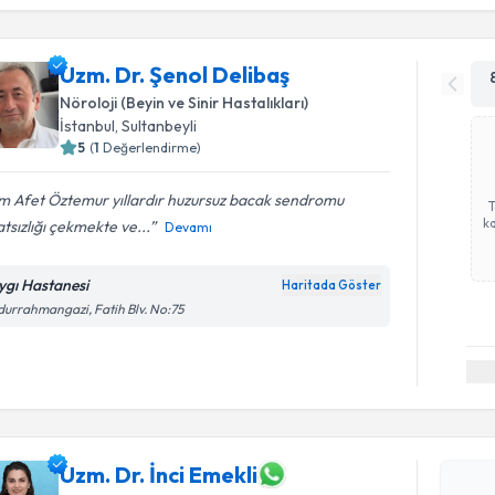
Uzm. Dr. Şenol Delibaş
Nöroloji (Beyin ve Sinir Hastalıkları)
İstanbul
, Sultanbeyli
5
(
1
Değerlendirme)
m Afet Öztemur yıllardır huzursuz bacak sendromu
ka
tsızlığı çekmekte ve...
Devamı
ygı Hastanesi
Haritada Göster
urrahmangazi, Fatih Blv. No:75
Randevu T
Uzm. Dr. İ
bu uzmandan
posta ile bi
Uzm. Dr. İnci Emekli