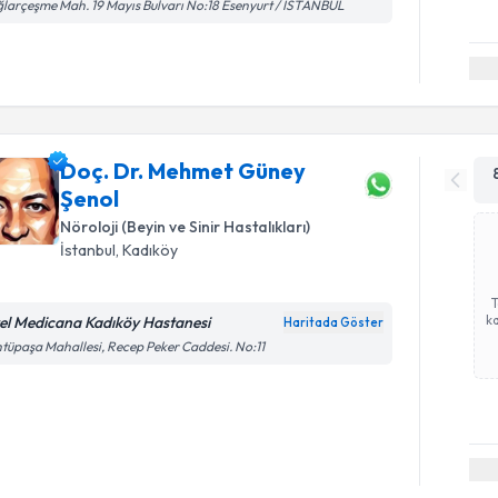
larçeşme Mah. 19 Mayıs Bulvarı No:18 Esenyurt / İSTANBUL
Doç. Dr. Mehmet Güney
Şenol
Nöroloji (Beyin ve Sinir Hastalıkları)
İstanbul
, Kadıköy
ka
el Medicana Kadıköy Hastanesi
Haritada Göster
tüpaşa Mahallesi, Recep Peker Caddesi. No:11