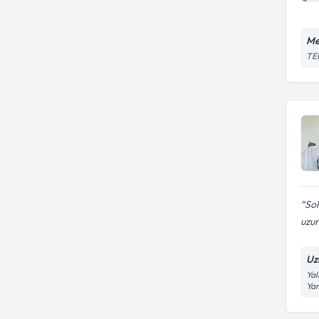
Me
TEM
Sol
uzun
Uz
Yal
Yan