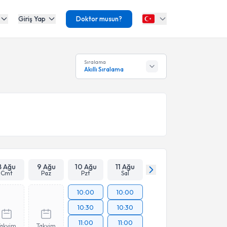
Giriş Yap
Doktor musun?
Sıralama
Akıllı Sıralama
8 Ağu
9 Ağu
10 Ağu
11 Ağu
Cmt
Paz
Pzt
Sal
10:00
10:00
10:30
10:30
11:00
11:00
Takvim
Takvim