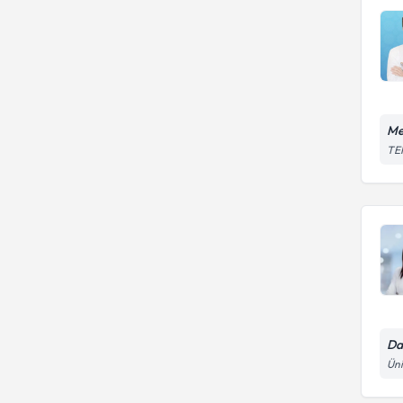
Me
TEM
Da
Üni