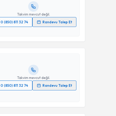
resiniz
Takvim mevcut değil.
0 (850) 811 32 74
Randevu Talep Et
akvimi Talebi
 verilerimin işlenmesine ilişkin
Aydınlatma Metni
'ni
 ve kişisel verilerimin belirtilen kapsamda
esini kabul ediyorum.
Üyesi Elmir Khanmamadov
için randevu takvimi
turun. Size bu uzmandan randevu almanız için bir
Takvim Talebini Gönder
rlandığında e-posta ile bilgilendireceğiz.
resiniz
Takvim mevcut değil.
0 (850) 811 32 74
Randevu Talep Et
akvimi Talebi
 verilerimin işlenmesine ilişkin
Aydınlatma Metni
'ni
 ve kişisel verilerimin belirtilen kapsamda
esini kabul ediyorum.
yesi Eren Toplutaş
için randevu takvimi talebi