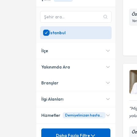
Öz
Yen
İstanbul
İlçe
Yakınımda Ara
Branşlar
Konumuma yakın uzmanları
Bağcılar
göster
Ataşehir
İlgi Alanları
Mig
Esenyurt
Hizmetler
yolu
Demiyelinizan hastalıklar
Nöroloji (Beyin ve Sinir
Hastalıkları)
Gaziosmanpaşa
Algoloji (Noroloji)
Mezuniyet
Öz
Demans
Daha Fazla Filtre
Kadıköy