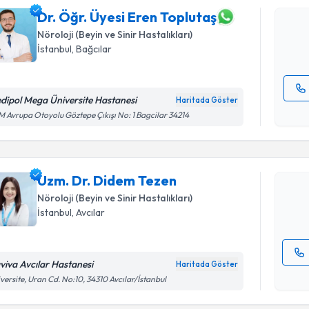
oluşturun. 
hazırlandığ
Dr. Öğr. Üyesi Eren Toplutaş
Nöroloji (Beyin ve Sinir Hastalıkları)
E-posta Ad
İstanbul
, Bağcılar
dipol Mega Üniversite Hastanesi
Haritada Göster
Randevu T
Kişisel
 Avrupa Otoyolu Göztepe Çıkışı No: 1 Bagcilar 34214
okudum
işlenm
Uzm. Dr. 
Size bu uzm
Uzm. Dr. Didem Tezen
hazırlandığ
Nöroloji (Beyin ve Sinir Hastalıkları)
E-posta Ad
İstanbul
, Avcılar
viva Avcılar Hastanesi
Haritada Göster
Kişisel
versite, Uran Cd. No:10, 34310 Avcılar/İstanbul
okudum
Randevu T
işlenm