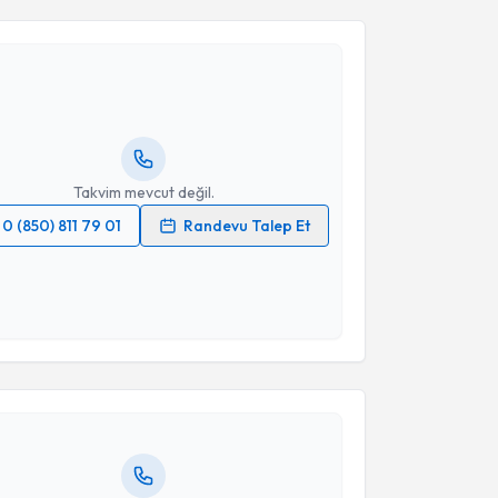
Takvim Talebini Gönder
ahşan Adviye Şahin İnan
için randevu takvimi talebi
Size bu uzmandan randevu almanız için bir takvim
ında e-posta ile bilgilendireceğiz.
resiniz
Takvim mevcut değil.
0 (850) 811 79 01
Randevu Talep Et
 verilerimin işlenmesine ilişkin
Aydınlatma Metni
'ni
 ve kişisel verilerimin belirtilen kapsamda
akvimi Talebi
esini kabul ediyorum.
Takvim Talebini Gönder
Tehran Aliyeva
için randevu takvimi talebi oluşturun.
andan randevu almanız için bir takvim
ında e-posta ile bilgilendireceğiz.
resiniz