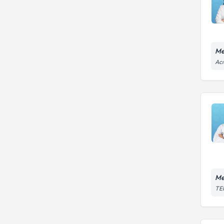
Me
Acı
Me
TEM