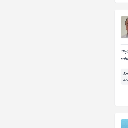
Cerrahpaşa Tıp Fakültesi
Eğitim Ve Araştırma Hastanesi
İSTANBUL ÜNİVERSİTESİ
İstanbul Medipol Üniversitesi
CERRAHPAŞA TIP FAKÜLTESİ
Tıp Fakültesi
İSTANBUL ÜNİVERSİTESİ
CERRAHPAŞA TIP FAKÜLTESİ
Eşi
raha
Sa
Abd