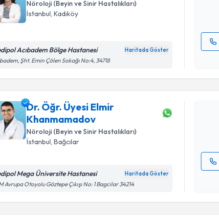
Nöroloji (Beyin ve Sinir Hastalıkları)
E-posta Ad
İstanbul
, Kadıköy
dipol Acıbadem Bölge Hastanesi
Haritada Göster
Randevu T
Kişisel
badem, Şht. Emin Çölen Sokağı No:4, 34718
okudum
işlenm
Dr. Öğr. 
talebi oluş
Dr. Öğr. Üyesi Elmir
takvim hazı
Khanmamadov
E-posta Ad
Nöroloji (Beyin ve Sinir Hastalıkları)
İstanbul
, Bağcılar
dipol Mega Üniversite Hastanesi
Haritada Göster
Randevu T
Kişisel
 Avrupa Otoyolu Göztepe Çıkışı No: 1 Bagcilar 34214
okudum
işlenm
Dr. Öğr. Ü