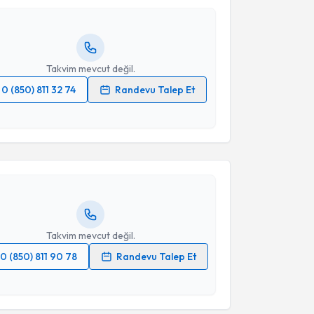
Size bu uzmandan randevu almanız için bir takvim
Takvim Talebini Gönder
ında e-posta ile bilgilendireceğiz.
resiniz
Takvim mevcut değil.
0 (850) 811 32 74
Randevu Talep Et
akvimi Talebi
 verilerimin işlenmesine ilişkin
Aydınlatma Metni
'ni
 ve kişisel verilerimin belirtilen kapsamda
esini kabul ediyorum.
Didem Tezen
için randevu takvimi talebi oluşturun.
andan randevu almanız için bir takvim
ında e-posta ile bilgilendireceğiz.
Takvim Talebini Gönder
resiniz
Takvim mevcut değil.
0 (850) 811 90 78
Randevu Talep Et
 verilerimin işlenmesine ilişkin
Aydınlatma Metni
'ni
 ve kişisel verilerimin belirtilen kapsamda
akvimi Talebi
esini kabul ediyorum.