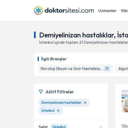
Uzmanlar
Klin
Demiyelinizan hastalıklar, İst
İstanbul
içinde toplam
21
Demiyelinizan hastalıkla
İlgili Branşlar
Nöroloji (Beyin ve Sinir Hastalıkları)
Algol
21
Aktif Filtreler
Demiyelinizan hastalıklar
İstanbul
Dok
Şehir
İstanbul