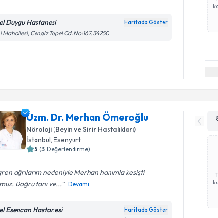
ka
el Duygu Hastanesi
Haritada Göster
i Mahallesi, Cengiz Topel Cd. No:167, 34250
Uzm. Dr. Merhan Ömeroğlu
Nöroloji (Beyin ve Sinir Hastalıkları)
İstanbul
, Esenyurt
5
(
3
Değerlendirme)
ren ağrılarım nedeniyle Merhan hanımla kesişti
ka
muz. Doğru tanı ve...
Devamı
el Esencan Hastanesi
Haritada Göster