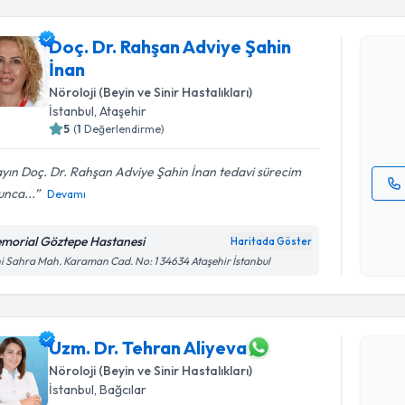
Doç. Dr. Rahşan Adviye Şahin
Doç. Dr. R
İnan
oluşturun. 
hazırlandığ
Nöroloji (Beyin ve Sinir Hastalıkları)
İstanbul
, Ataşehir
E-posta Ad
5
(
1
Değerlendirme)
yın Doç. Dr. Rahşan Adviye Şahin İnan tedavi sürecim
unca...
Devamı
Kişisel
okudum
morial Göztepe Hastanesi
Haritada Göster
Randevu T
işlenm
i Sahra Mah. Karaman Cad. No: 1 34634 Ataşehir İstanbul
Uzm. Dr. 
Size bu uzm
hazırlandığ
Uzm. Dr. Tehran Aliyeva
Nöroloji (Beyin ve Sinir Hastalıkları)
E-posta Ad
İstanbul
, Bağcılar