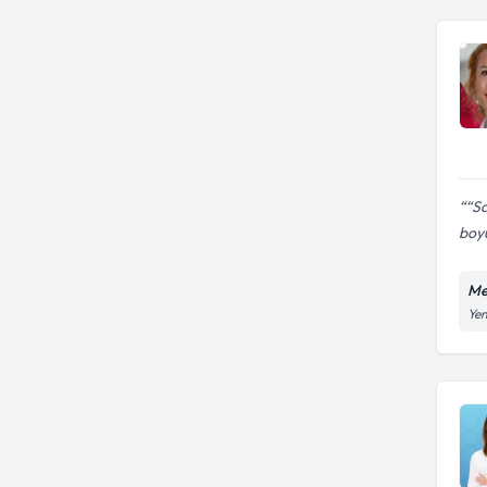
“Sa
boy
Me
Yen