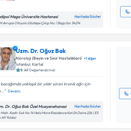
dipol Mega Üniversite Hastanesi
Haritada Göster
Kişisel
 Avrupa Otoyolu Göztepe Çıkışı No: 1 Bagcilar 34214
okudum
Randevu T
işlenm
Uzm. Dr. Oğuz Bak
Uzm. Dr. 
bu uzmandan
Nöroloji (Beyin ve Sinir Hastalıkları)
+
1
diğer
posta ile bi
İstanbul
, Kartal
5
(
41
Değerlendirme)
E-posta Ad
 bacağımda yaklaşık bir yıldır süren kronik ağrı için
...
Devamı
Kişisel
m. Dr. Oğuz Bak Özel Muayenehanesi
Haritada Göster
okudum
ı Mah. Kadir Sok No 14 Helis More Residence Kat 24 Daire 226 ( E5
işlenm
 Alt Yolda)
Randevu T