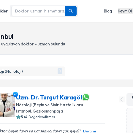
ikler
Blog
Kayıt Ol
anbul
r
uygulayan doktor - uzman bulundu
oji (Noroloji)
1
Uzm. Dr. Turgut Karagöl
Nöroloji (Beyin ve Sinir Hastalıkları)
İstanbul
, Gaziosmanpaşa
5
(
4
Değerlendirme)
tor beyin tavrı ve karşılayıcı tavrı çok iyiydi
Devamı