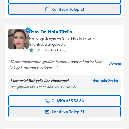
Randevu Takvimi Talebi
kapsamda işlenmesini kabul ediyorum.
Randevu Talep Et
Uzm. Dr. Tehran Aliyeva
için randevu takvimi talebi
Takvim Talebini Gönder
oluşturun. Size bu uzmandan randevu almanız için bir
Uzm. Dr. Hale Tüzün
takvim hazırlandığında e-posta ile bilgilendireceğiz.
Nöroloji (Beyin ve Sinir Hastalıkları)
E-posta Adresiniz
İstanbul
,
Bahçelievler
5
(
2
Değerlendirme)
Türkmenistandan geldim Hatice hanıma kontrol için.
Devamı
Çok çok memnun kaldım....
Kişisel verilerimin işlenmesine ilişkin
Aydınlatma
Metni
'ni okudum ve kişisel verilerimin belirtilen
Memorial Bahçelievler Hastanesi
Haritada Göster
kapsamda işlenmesini kabul ediyorum.
Bahçelievler Mh. Adnan Kahveci Blv. No:227
Takvim Talebini Gönder
0 (850) 433 38 84
Randevu Takvimi Talebi
Randevu Talep Et
Uzm. Dr. Hale Tüzün
için randevu takvimi talebi
oluşturun. Size bu uzmandan randevu almanız için bir