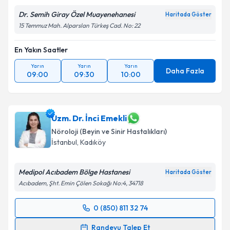
Dr. Semih Giray Özel Muayenehanesi
Haritada Göster
15 Temmuz Mah. Alparslan Türkeş Cad. No: 22
En Yakın Saatler
Yarın
Yarın
Yarın
Daha Fazla
09:00
09:30
10:00
Uzm. Dr. İnci Emekli
Nöroloji (Beyin ve Sinir Hastalıkları)
İstanbul
,
Kadıköy
Medipol Acıbadem Bölge Hastanesi
Haritada Göster
Acıbadem, Şht. Emin Çölen Sokağı No:4, 34718
0 (850) 811 32 74
Randevu Takvimi Talebi
Randevu Talep Et