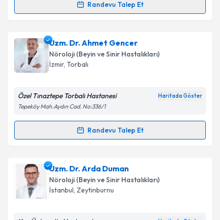
Randevu Talep Et
kapsamda işlenmesini kabul ediyorum.
Randevu Takvimi Talebi
Takvim Talebini Gönder
Uzm. Dr. Murat Bulkan
için randevu takvimi talebi
Uzm. Dr. Ahmet Gencer
oluşturun. Size bu uzmandan randevu almanız için bir
Nöroloji (Beyin ve Sinir Hastalıkları)
takvim hazırlandığında e-posta ile bilgilendireceğiz.
İzmir
,
Torbalı
E-posta Adresiniz
Özel Tınaztepe Torbalı Hastanesi
Haritada Göster
Tepeköy Mah.Aydın Cad. No:336/1
Kişisel verilerimin işlenmesine ilişkin
Aydınlatma
Randevu Talep Et
Randevu Takvimi Talebi
Metni
'ni okudum ve kişisel verilerimin belirtilen
kapsamda işlenmesini kabul ediyorum.
Uzm. Dr. Ahmet Gencer
için randevu takvimi talebi
Uzm. Dr. Arda Duman
oluşturun. Size bu uzmandan randevu almanız için bir
Takvim Talebini Gönder
Nöroloji (Beyin ve Sinir Hastalıkları)
takvim hazırlandığında e-posta ile bilgilendireceğiz.
İstanbul
,
Zeytinburnu
E-posta Adresiniz