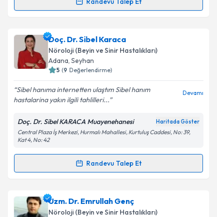
Randevu Talep Et
Randevu Takvimi Talebi
Takvim Talebini Gönder
Uzm. Dr. İklim Özdemir
için randevu takvimi talebi
Doç. Dr. Sibel Karaca
oluşturun. Size bu uzmandan randevu almanız için bir
Nöroloji (Beyin ve Sinir Hastalıkları)
takvim hazırlandığında e-posta ile bilgilendireceğiz.
Adana
,
Seyhan
5
(
9
Değerlendirme)
E-posta Adresiniz
Sibel hanıma internetten ulaştım Sibel hanım
Devamı
hastalarina yakın ilgili tahlilleri...
Doç. Dr. Sibel KARACA Muayenehanesi
Haritada Göster
Kişisel verilerimin işlenmesine ilişkin
Aydınlatma
Central Plaza İş Merkezi, Hurmalı Mahallesi, Kurtuluş Caddesi, No: 39,
Metni
'ni okudum ve kişisel verilerimin belirtilen
Kat 4, No: 42
kapsamda işlenmesini kabul ediyorum.
Randevu Talep Et
Randevu Takvimi Talebi
Takvim Talebini Gönder
Doç. Dr. Sibel Karaca
için randevu takvimi talebi
Uzm. Dr. Emrullah Genç
oluşturun. Size bu uzmandan randevu almanız için bir
Nöroloji (Beyin ve Sinir Hastalıkları)