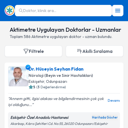
Doktor, klinik ara...
Aktimetre Uygulayan Doktorlar - Uzmanlar
Toplam
586
Aktimetre
uygulayan doktor - uzman bulundu.
Filtrele
Akıllı Sıralama
Dr. Hüseyin Seyhan Fidan
Nöroloji (Beyin ve Sinir Hastalıkları)
Eskişehir
,
Odunpazarı
5
(
3
Değerlendirme)
Annem gitti, ilgisi alakası ve bilgilendirmesinin çok çok
Devamı
iyi olduğunu...
Eskişehir Özel Anadolu Hastanesi
Haritada Göster
Akarbaşı, Kıbrıs Şehitleri Cd. No:55, 26020 Odunpazarı/Eskişehir