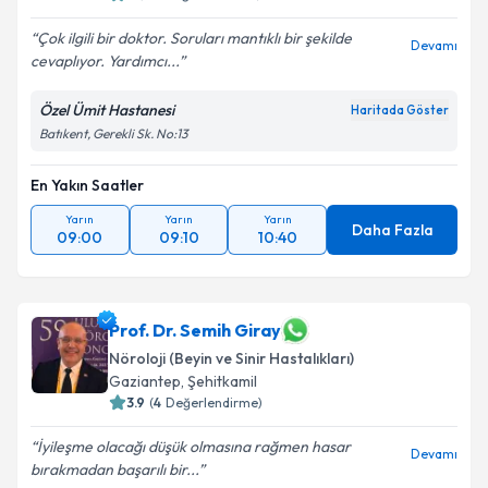
Çok ilgili bir doktor. Soruları mantıklı bir şekilde
Devamı
cevaplıyor. Yardımcı...
Özel Ümit Hastanesi
Haritada Göster
Batıkent, Gerekli Sk. No:13
En Yakın Saatler
Yarın
Yarın
Yarın
Daha Fazla
09:00
09:10
10:40
Prof. Dr. Semih Giray
Nöroloji (Beyin ve Sinir Hastalıkları)
Gaziantep
,
Şehitkamil
3.9
(
4
Değerlendirme)
İyileşme olacağı düşük olmasına rağmen hasar
Devamı
bırakmadan başarılı bir...