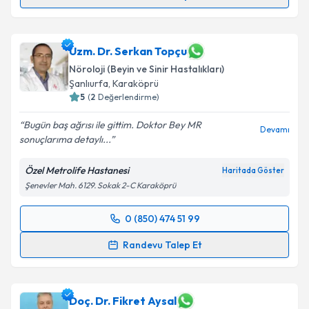
Uzm. Dr. Mustafa Erim
için randevu takvimi talebi
oluşturun. Size bu uzmandan randevu almanız için bir
takvim hazırlandığında e-posta ile bilgilendireceğiz.
Uzm. Dr. Serkan Topçu
Nöroloji (Beyin ve Sinir Hastalıkları)
E-posta Adresiniz
Şanlıurfa
,
Karaköprü
5
(
2
Değerlendirme)
Bugün baş ağrısı ile gittim. Doktor Bey MR
Devamı
sonuçlarıma detaylı...
Kişisel verilerimin işlenmesine ilişkin
Aydınlatma
Metni
'ni okudum ve kişisel verilerimin belirtilen
Özel Metrolife Hastanesi
Haritada Göster
kapsamda işlenmesini kabul ediyorum.
Şenevler Mah. 6129. Sokak 2-C Karaköprü
Takvim Talebini Gönder
0 (850) 474 51 99
Randevu Takvimi Talebi
Randevu Talep Et
Uzm. Dr. Serkan Topçu
için randevu takvimi talebi
oluşturun. Size bu uzmandan randevu almanız için bir
takvim hazırlandığında e-posta ile bilgilendireceğiz.
Doç. Dr. Fikret Aysal