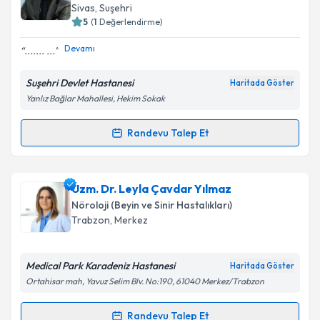
takvim hazırlandığında e-posta ile bilgilendireceğiz.
Sivas
,
Suşehri
5
(
1
Değerlendirme)
E-posta Adresiniz
Devamı
....... ...
Suşehri Devlet Hastanesi
Haritada Göster
Yanlız Bağlar Mahallesi, Hekim Sokak
Kişisel verilerimin işlenmesine ilişkin
Aydınlatma
Metni
'ni okudum ve kişisel verilerimin belirtilen
kapsamda işlenmesini kabul ediyorum.
Randevu Talep Et
Randevu Takvimi Talebi
Takvim Talebini Gönder
Uzm. Dr. Emrullah Genç
için randevu takvimi talebi
Uzm. Dr. Leyla Çavdar Yılmaz
oluşturun. Size bu uzmandan randevu almanız için bir
Nöroloji (Beyin ve Sinir Hastalıkları)
takvim hazırlandığında e-posta ile bilgilendireceğiz.
Trabzon
,
Merkez
E-posta Adresiniz
Medical Park Karadeniz Hastanesi
Haritada Göster
Ortahisar mah, Yavuz Selim Blv. No:190, 61040 Merkez/Trabzon
Kişisel verilerimin işlenmesine ilişkin
Aydınlatma
Randevu Talep Et