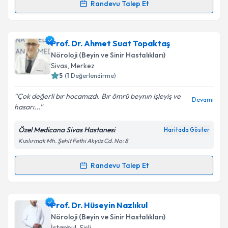
Kişisel verilerimin işlenmesine ilişkin
Aydınlatma
Randevu Talep Et
Randevu Takvimi Talebi
Metni
'ni okudum ve kişisel verilerimin belirtilen
kapsamda işlenmesini kabul ediyorum.
Prof. Dr. Belma Doğan Güngen
için randevu
Prof. Dr. Ahmet Suat Topaktaş
takvimi talebi oluşturun. Size bu uzmandan randevu
Takvim Talebini Gönder
Nöroloji (Beyin ve Sinir Hastalıkları)
almanız için bir takvim hazırlandığında e-posta ile
Sivas
,
Merkez
bilgilendireceğiz.
5
(
1
Değerlendirme)
E-posta Adresiniz
Çok değerli bır hocamızdı. Bır ömrü beynın işleyiş ve
Devamı
hasarı...
Özel Medicana Sivas Hastanesi
Haritada Göster
Kızılırmak Mh. Şehit Fethi Akyüz Cd. No: 8
Kişisel verilerimin işlenmesine ilişkin
Aydınlatma
Metni
'ni okudum ve kişisel verilerimin belirtilen
kapsamda işlenmesini kabul ediyorum.
Randevu Talep Et
Randevu Takvimi Talebi
Takvim Talebini Gönder
Prof. Dr. Ahmet Suat Topaktaş
için randevu takvimi
Prof. Dr. Hüseyin Nazlıkul
talebi oluşturun. Size bu uzmandan randevu almanız
Nöroloji (Beyin ve Sinir Hastalıkları)
için bir takvim hazırlandığında e-posta ile
İstanbul
,
Şişli