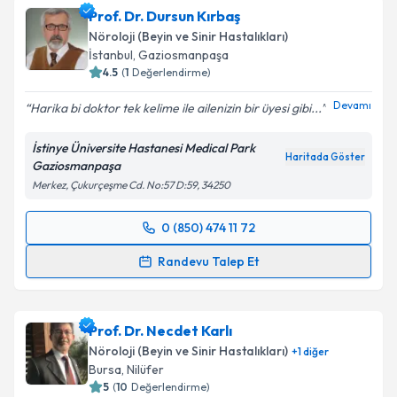
Prof. Dr. Dursun Kırbaş
takvim hazırlandığında e-posta ile bilgilendireceğiz.
Nöroloji (Beyin ve Sinir Hastalıkları)
E-posta Adresiniz
İstanbul
,
Gaziosmanpaşa
4.5
(
1
Değerlendirme)
Devamı
Harika bi doktor tek kelime ile ailenizin bir üyesi gibi...
Kişisel verilerimin işlenmesine ilişkin
Aydınlatma
İstinye Üniversite Hastanesi Medical Park
Metni
'ni okudum ve kişisel verilerimin belirtilen
Haritada Göster
Gaziosmanpaşa
kapsamda işlenmesini kabul ediyorum.
Merkez, Çukurçeşme Cd. No:57 D:59, 34250
0 (850) 474 11 72
Takvim Talebini Gönder
Randevu Takvimi Talebi
Randevu Talep Et
Prof. Dr. Dursun Kırbaş
için randevu takvimi talebi
oluşturun. Size bu uzmandan randevu almanız için bir
Prof. Dr. Necdet Karlı
takvim hazırlandığında e-posta ile bilgilendireceğiz.
Nöroloji (Beyin ve Sinir Hastalıkları)
+
1
diğer
E-posta Adresiniz
Bursa
,
Nilüfer
5
(
10
Değerlendirme)