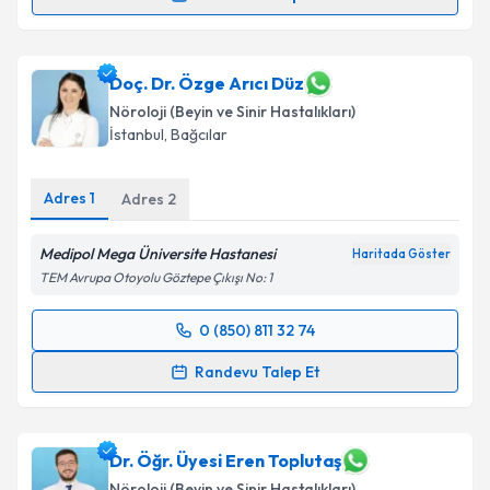
Uzm. Dr. İnci Emekli
için randevu takvimi talebi
oluşturun. Size bu uzmandan randevu almanız için bir
takvim hazırlandığında e-posta ile bilgilendireceğiz.
Doç. Dr. Özge Arıcı Düz
Nöroloji (Beyin ve Sinir Hastalıkları)
E-posta Adresiniz
İstanbul
,
Bağcılar
Adres
1
Adres
2
Kişisel verilerimin işlenmesine ilişkin
Aydınlatma
Medipol Mega Üniversite Hastanesi
Metni
'ni okudum ve kişisel verilerimin belirtilen
Haritada Göster
kapsamda işlenmesini kabul ediyorum.
TEM Avrupa Otoyolu Göztepe Çıkışı No: 1
0 (850) 811 32 74
Randevu Takvimi Talebi
Takvim Talebini Gönder
Randevu Talep Et
Doç. Dr. Özge Arıcı Düz
için randevu takvimi talebi
oluşturun. Size bu uzmandan randevu almanız için bir
takvim hazırlandığında e-posta ile bilgilendireceğiz.
Dr. Öğr. Üyesi Eren Toplutaş
Nöroloji (Beyin ve Sinir Hastalıkları)