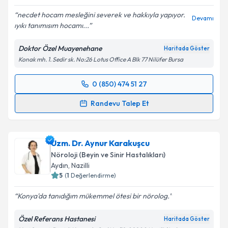
necdet hocam mesleğini severek ve hakkıyla yapıyor.
Devamı
ıyıkı tanımısım hocamı...
Kişisel verilerimin işlenmesine ilişkin
Aydınlatma
Metni
'ni okudum ve kişisel verilerimin belirtilen
Doktor Özel Muayenehane
Haritada Göster
kapsamda işlenmesini kabul ediyorum.
Konak mh. 1. Sedir sk. No:26 Lotus Office A Blk 77 Nilüfer Bursa
Takvim Talebini Gönder
0 (850) 474 51 27
Randevu Takvimi Talebi
Randevu Talep Et
Prof. Dr. Necdet Karlı
için randevu takvimi talebi
oluşturun. Size bu uzmandan randevu almanız için bir
Uzm. Dr. Aynur Karakuşcu
takvim hazırlandığında e-posta ile bilgilendireceğiz.
Nöroloji (Beyin ve Sinir Hastalıkları)
E-posta Adresiniz
Aydın
,
Nazilli
5
(
1
Değerlendirme)
Konya'da tanıdığım mükemmel ötesi bir nörolog.
Kişisel verilerimin işlenmesine ilişkin
Aydınlatma
Özel Referans Hastanesi
Haritada Göster
Metni
'ni okudum ve kişisel verilerimin belirtilen