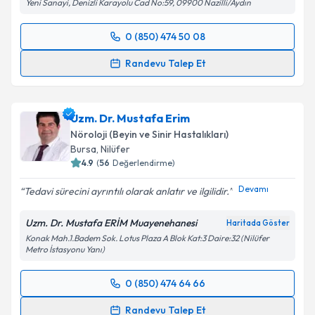
Yeni Sanayi, Denizli Karayolu Cad No:59, 09900 Nazilli/Aydın
kapsamda işlenmesini kabul ediyorum.
0 (850) 474 50 08
Randevu Takvimi Talebi
Takvim Talebini Gönder
Randevu Talep Et
Uzm. Dr. Aynur Karakuşcu
için randevu takvimi
talebi oluşturun. Size bu uzmandan randevu almanız
Uzm. Dr. Mustafa Erim
için bir takvim hazırlandığında e-posta ile
bilgilendireceğiz.
Nöroloji (Beyin ve Sinir Hastalıkları)
Bursa
,
Nilüfer
E-posta Adresiniz
4.9
(
56
Değerlendirme)
Devamı
Tedavi sürecini ayrıntılı olarak anlatır ve ilgilidir.
Uzm. Dr. Mustafa ERİM Muayenehanesi
Haritada Göster
Kişisel verilerimin işlenmesine ilişkin
Aydınlatma
Konak Mah.1.Badem Sok. Lotus Plaza A Blok Kat:3 Daire:32 (Nilüfer
Metni
'ni okudum ve kişisel verilerimin belirtilen
Metro İstasyonu Yanı)
kapsamda işlenmesini kabul ediyorum.
0 (850) 474 64 66
Randevu Takvimi Talebi
Takvim Talebini Gönder
Randevu Talep Et