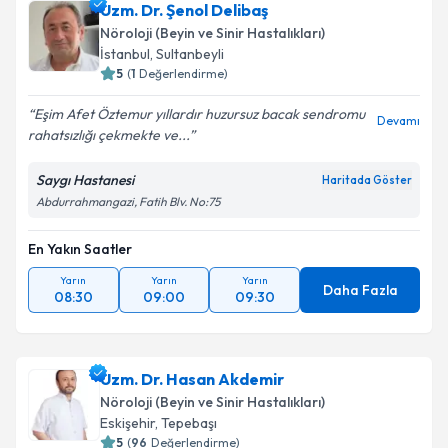
Uzm. Dr. Şenol Delibaş
Nöroloji (Beyin ve Sinir Hastalıkları)
İstanbul
,
Sultanbeyli
5
(
1
Değerlendirme)
Eşim Afet Öztemur yıllardır huzursuz bacak sendromu
Devamı
rahatsızlığı çekmekte ve...
Saygı Hastanesi
Haritada Göster
Abdurrahmangazi, Fatih Blv. No:75
En Yakın Saatler
Yarın
Yarın
Yarın
Daha Fazla
08:30
09:00
09:30
Uzm. Dr. Hasan Akdemir
Nöroloji (Beyin ve Sinir Hastalıkları)
Eskişehir
,
Tepebaşı
5
(
96
Değerlendirme)