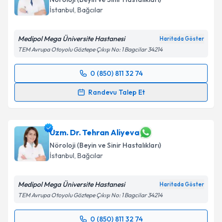
E-posta Adresiniz
İstanbul
,
Bağcılar
Medipol Mega Üniversite Hastanesi
Haritada Göster
TEM Avrupa Otoyolu Göztepe Çıkışı No: 1 Bagcilar 34214
Kişisel verilerimin işlenmesine ilişkin
Aydınlatma
Metni
'ni okudum ve kişisel verilerimin belirtilen
0 (850) 811 32 74
kapsamda işlenmesini kabul ediyorum.
Randevu Takvimi Talebi
Randevu Talep Et
Takvim Talebini Gönder
Dr. Öğr. Üyesi Eren Toplutaş
için randevu takvimi
talebi oluşturun. Size bu uzmandan randevu almanız
için bir takvim hazırlandığında e-posta ile
Uzm. Dr. Tehran Aliyeva
bilgilendireceğiz.
Nöroloji (Beyin ve Sinir Hastalıkları)
İstanbul
,
Bağcılar
E-posta Adresiniz
Medipol Mega Üniversite Hastanesi
Haritada Göster
TEM Avrupa Otoyolu Göztepe Çıkışı No: 1 Bagcilar 34214
Kişisel verilerimin işlenmesine ilişkin
Aydınlatma
0 (850) 811 32 74
Metni
'ni okudum ve kişisel verilerimin belirtilen