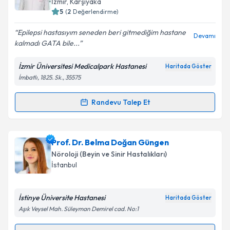
İzmir
,
Karşıyaka
bilgilendireceğiz.
5
(
2
Değerlendirme)
E-posta Adresiniz
Epilepsi hastasıyım seneden beri gitmediğim hastane
Devamı
kalmadı GATA bile...
İzmir Üniversitesi Medicalpark Hastanesi
Haritada Göster
İmbatlı, 1825. Sk., 35575
Kişisel verilerimin işlenmesine ilişkin
Aydınlatma
Metni
'ni okudum ve kişisel verilerimin belirtilen
kapsamda işlenmesini kabul ediyorum.
Randevu Talep Et
Randevu Takvimi Talebi
Takvim Talebini Gönder
Uzm. Dr. Halil Güllüoğlu
için randevu takvimi talebi
Prof. Dr. Belma Doğan Güngen
oluşturun. Size bu uzmandan randevu almanız için bir
Nöroloji (Beyin ve Sinir Hastalıkları)
takvim hazırlandığında e-posta ile bilgilendireceğiz.
İstanbul
E-posta Adresiniz
İstinye Üniversite Hastanesi
Haritada Göster
Aşık Veysel Mah. Süleyman Demirel cad. No:1