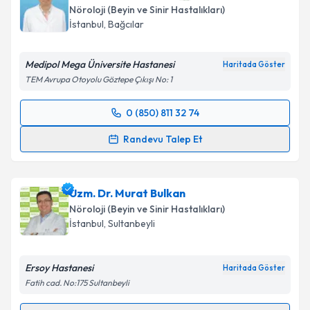
Nöroloji (Beyin ve Sinir Hastalıkları)
E-posta Adresiniz
İstanbul
,
Bağcılar
Medipol Mega Üniversite Hastanesi
Haritada Göster
TEM Avrupa Otoyolu Göztepe Çıkışı No: 1
Kişisel verilerimin işlenmesine ilişkin
Aydınlatma
Metni
'ni okudum ve kişisel verilerimin belirtilen
0 (850) 811 32 74
kapsamda işlenmesini kabul ediyorum.
Randevu Takvimi Talebi
Randevu Talep Et
Takvim Talebini Gönder
Doç. Dr. Fikret Aysal
için randevu takvimi talebi
oluşturun. Size bu uzmandan randevu almanız için bir
Uzm. Dr. Murat Bulkan
takvim hazırlandığında e-posta ile bilgilendireceğiz.
Nöroloji (Beyin ve Sinir Hastalıkları)
E-posta Adresiniz
İstanbul
,
Sultanbeyli
Ersoy Hastanesi
Haritada Göster
Fatih cad. No:175 Sultanbeyli
Kişisel verilerimin işlenmesine ilişkin
Aydınlatma
Metni
'ni okudum ve kişisel verilerimin belirtilen