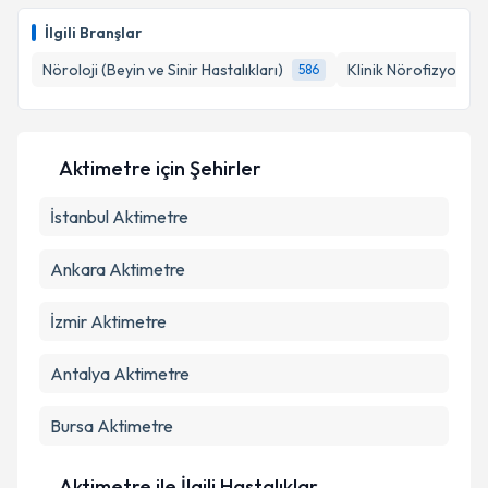
E-posta Adresiniz
İlgili Branşlar
Nöroloji (Beyin ve Sinir Hastalıkları)
Klinik Nörofizyoloji
586
Kişisel verilerimin işlenmesine ilişkin
Aydınlatma
Metni
'ni okudum ve kişisel verilerimin belirtilen
Aktimetre
için Şehirler
kapsamda işlenmesini kabul ediyorum.
İstanbul
Aktimetre
Takvim Talebini Gönder
Ankara
Aktimetre
İzmir
Aktimetre
Antalya
Aktimetre
Bursa
Aktimetre
Aktimetre ile İlgili Hastalıklar