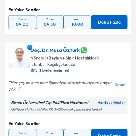
En Yakın Saatler
Yarın
Yarın
Yarın
Daha Fazla
09:00
09:30
10:00
Doç. Dr. Musa Öztürk
Nöroloji (Beyin ve Sinir Hastalıkları)
İstanbul
,
Küçükçekmece
5
(
1
Değerlendirme)
Her şey ile ince ince ilgileniyor detaylı muayene ediyor
Devamı
çok...
Biruni Üniversitesi Tıp Fakültesi Hastanesi
Haritada Göster
Gültepe, Halkalı Cd No: 99, 34295 Küçükçekmece/İstanbul
En Yakın Saatler
Yarın
Yarın
Yarın