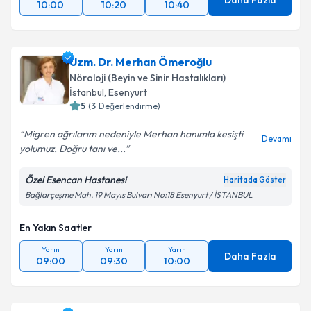
Daha Fazla
10:00
10:20
10:40
Uzm. Dr. Merhan Ömeroğlu
Nöroloji (Beyin ve Sinir Hastalıkları)
İstanbul
,
Esenyurt
5
(
3
Değerlendirme)
Migren ağrılarım nedeniyle Merhan hanımla kesişti
Devamı
yolumuz. Doğru tanı ve...
Özel Esencan Hastanesi
Haritada Göster
Bağlarçeşme Mah. 19 Mayıs Bulvarı No:18 Esenyurt / İSTANBUL
En Yakın Saatler
Yarın
Yarın
Yarın
Daha Fazla
09:00
09:30
10:00