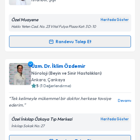
bilgilendireceğiz.
E-posta Adresiniz
Özel Muayene
Haritada Göster
Hakkı Yeten Cad. No. 23 Vital Fulya Plaza Kat: 3 D: 10
Randevu Talep Et
Randevu Takvimi Talebi
Kişisel verilerimin işlenmesine ilişkin
Aydınlatma
Metni
'ni okudum ve kişisel verilerimin belirtilen
kapsamda işlenmesini kabul ediyorum.
Prof. Dr. Hüseyin Nazlıkul
için randevu takvimi talebi
Uzm. Dr. İklim Özdemir
oluşturun. Size bu uzmandan randevu almanız için bir
Nöroloji (Beyin ve Sinir Hastalıkları)
takvim hazırlandığında e-posta ile bilgilendireceğiz.
Takvim Talebini Gönder
Ankara
,
Çankaya
5
(
1
Değerlendirme)
E-posta Adresiniz
Tek kelimeyle mükemmel bir doktor.herkese tavsiye
Devamı
ederim.
Özel İnkılap Özkaya Tıp Merkezi
Haritada Göster
Kişisel verilerimin işlenmesine ilişkin
Aydınlatma
İnkılap Sokak No: 27
Metni
'ni okudum ve kişisel verilerimin belirtilen
kapsamda işlenmesini kabul ediyorum.