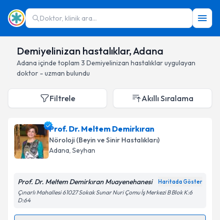
Doktor, klinik ara...
Demiyelinizan hastalıklar, Adana
Adana
içinde toplam
3
Demiyelinizan hastalıklar
uygulayan
doktor - uzman bulundu
Filtrele
Akıllı Sıralama
Prof. Dr. Meltem Demirkıran
Nöroloji (Beyin ve Sinir Hastalıkları)
Adana
, Seyhan
Prof. Dr. Meltem Demirkıran Muayenehanesi
Haritada Göster
Çınarlı Mahallesi 61027 Sokak Sunar Nuri Çomu İş Merkezi B Blok K:6
D:64