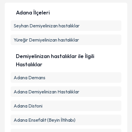
Adana İlçeleri
Kişisel verilerimin işlenmesine ilişkin
Aydınlatma
Seyhan
Metni
Demiyelinizan hastalıklar
'ni okudum ve kişisel verilerimin belirtilen
kapsamda işlenmesini kabul ediyorum.
Yüreğir
Demiyelinizan hastalıklar
Takvim Talebini Gönder
Demiyelinizan hastalıklar ile İlgili
Hastalıklar
Adana Demans
Adana Demiyelinizan Hastalıklar
Adana Distoni
Adana Ensefalit (Beyin İltihabı)