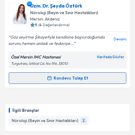
Uzm. Dr. Şeyda Öztürk
E-posta Adresiniz
Nöroloji (Beyin ve Sinir Hastalıkları)
Mersin
, Akdeniz
5
(
4
Değerlendirme)
Göz seyirme Şikayetiyle kendisine başvurduğumda
Kişisel verilerimin işlenmesine ilişkin
Aydınlatma
Devamı
sorunu hemen anladı ve tedaviye...
Metni
'ni okudum ve kişisel verilerimin belirtilen
kapsamda işlenmesini kabul ediyorum.
Özel Mersin IMC Hastanesi
Haritada Göster
Turgutreis, İstiklal Cd. No:196, 33010
Takvim Talebini Gönder
Randevu Talep Et
Randevu Takvimi Talebi
Uzm. Dr. Şeyda Öztürk
için randevu takvimi talebi
oluşturun. Size bu uzmandan randevu almanız için bir
İlgili Branşlar
takvim hazırlandığında e-posta ile bilgilendireceğiz.
Nöroloji (Beyin ve Sinir Hastalıkları)
2
E-posta Adresiniz