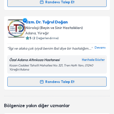
Randevu Talep Et
Randevu Takvimi Talebi
Prof. Dr. Meltem Demirkıran
için randevu takvimi
Uzm. Dr. Tuğrul Doğan
talebi oluşturun. Size bu uzmandan randevu almanız
Nöroloji (Beyin ve Sinir Hastalıkları)
için bir takvim hazırlandığında e-posta ile
Adana
, Yüreğir
bilgilendireceğiz.
5
(
2
Değerlendirme)
E-posta Adresiniz
Devamı
İlgi ve alaka çok iyiydi benim lbsl diye bir hastalığım...
Özal Adana Altınkoza Hastanesi
Haritada Göster
Kozan Caddesi Tahsilli Mahallesi No: 321, Tren Hattı Yanı, 01240
Yüreğir/Adana
Kişisel verilerimin işlenmesine ilişkin
Aydınlatma
Metni
'ni okudum ve kişisel verilerimin belirtilen
Randevu Talep Et
kapsamda işlenmesini kabul ediyorum.
Randevu Takvimi Talebi
Takvim Talebini Gönder
Uzm. Dr. Tuğrul Doğan
için randevu takvimi talebi
Bölgenize yakın diğer uzmanlar
oluşturun. Size bu uzmandan randevu almanız için bir
takvim hazırlandığında e-posta ile bilgilendireceğiz.