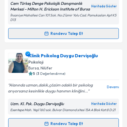
Cem Türkeş Denge Psikolojik Danışmanlık
Haritada Göster
Merkezi - Milton H. Erickson Institute of Bursa
İhsaniye Mahallesi Can 101 Sok. No:2 İzmir Yolu Cad. Pamukaslan Apt K5
D13
Kişisel verilerimin işlenmesine ilişkin
Aydınlatma
Metni
'ni okudum ve kişisel verilerimin belirtilen
Randevu Talep Et
kapsamda işlenmesini kabul ediyorum.
Randevu Takvimi Talebi
Takvim Talebini Gönder
Dr. Psk. Dr. Cem Türkeş
için randevu takvimi talebi
Klinik Psikolog Duygu Dervişoğlu
oluşturun. Size bu uzmandan randevu almanız için bir
Psikoloji
takvim hazırlandığında e-posta ile bilgilendireceğiz.
Bursa
, Nilüfer
5
(
3
Değerlendirme)
E-posta Adresiniz
Alanında uzman,dakik,çözüm odaklı bir psikolog
Devamı
arıyorsanız kesinlikle duygu hanımın kliniğini...
Uzm. Kl. Psk. Duygu Dervişoğlu
Haritada Göster
Kişisel verilerimin işlenmesine ilişkin
Aydınlatma
Esentepe Mah. Yeşil 160 sok. Bulvar Diamond sitesi 15A A Blok Kat:8 D:21
Metni
'ni okudum ve kişisel verilerimin belirtilen
kapsamda işlenmesini kabul ediyorum.
Randevu Talep Et
Randevu Takvimi Talebi