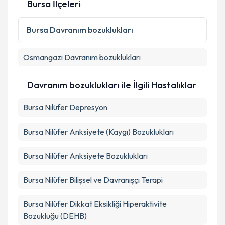
Bursa İlçeleri
Kişisel verilerimin işlenmesine ilişkin
Aydınlatma
Bursa
Davranım bozuklukları
Metni
'ni okudum ve kişisel verilerimin belirtilen
kapsamda işlenmesini kabul ediyorum.
Osmangazi
Davranım bozuklukları
Takvim Talebini Gönder
Davranım bozuklukları ile İlgili Hastalıklar
Bursa Nilüfer Depresyon
Bursa Nilüfer Anksiyete (Kaygı) Bozuklukları
Bursa Nilüfer Anksiyete Bozuklukları
Bursa Nilüfer Bilişsel ve Davranışçı Terapi
Bursa Nilüfer Dikkat Eksikliği Hiperaktivite
Bozukluğu (DEHB)