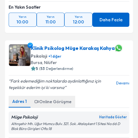
En Yakın Saatler
Yarın
Yarın
Yarın
Daha Fazla
10:00
11:00
12:00
Klinik Psikolog Müge Karakaş Kahya
Psikoloji
+
1
diğer
Bursa
, Nilüfer
5
(
53
Değerlendirme)
Fark edemediğim noktalarda aydınlattığınız için
Devamı
teşekkür ederim iyi ki varsınız
Adres
1
Online Görüşme
Müge Psikoloji
Haritada Göster
Altınşehir Mh. Uğur Mumcu Bulv. 321. Sok. Atalaykent 1 Sitesi No:66 D
Blok Büro Girişleri Ofis:18