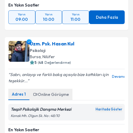
En Yakın Saatler
Yarın
Yarın
Yarın
Daha Fazla
09:00
10:00
11:00
Uzm. Psk. Hasan Kul
Psikoloji
Bursa
, Nilüfer
5
(
48
Değerlendirme)
Sabrı, anlayışı ve farklı bakış açısıyla bize kattıkları için
Devamı
teşekkür...
Adres
1
Online Görüşme
Tespit Psikolojik Danışma Merkezi
Haritada Göster
Konak Mh. Olgun Sk. No : 48/10
En Yakın Saatler