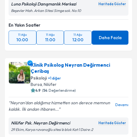
Luna Psikoloji Danışmanlık Merkezi
Haritada Göster
Beşevler Mah. Arkan Sitesi Simge sok. No:10
En Yakın Saatler
11 Ağu
11 Ağu
11 Ağu
Daha Fazla
10:00
11:00
12:00
Klinik Psikolog Neyran Değirmenci
Çeribaş
Psikoloji
+
1
diğer
Bursa
, Nilüfer
4.9
(
54
Değerlendirme)
Neyran’dan aldığımız hizmetten son derece memnun
Devamı
kaldık. İlk andan itibaren...
Nilüfer Psk. Neyran Değirmenci
Haritada Göster
29 Ekim, Karya rızvanoğlu sitesi b blok Kat:1 Daire :2