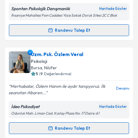
Spontan Psikolojik Danışmanlık
Haritada Göster
Kişisel verilerimin işlenmesine ilişkin
Aydınlatma
İhsaniye Mahallesi Fsm Caddesi Yüce Sokak Doruk Sitesi 2C C Blok
Metni
'ni okudum ve kişisel verilerimin belirtilen
kapsamda işlenmesini kabul ediyorum.
Randevu Talep Et
Randevu Takvimi Talebi
Takvim Talebini Gönder
Uzm. Psk. Birsel Kanat
için randevu takvimi talebi
Uzm. Psk. Özlem Veral
oluşturun. Size bu uzmandan randevu almanız için bir
Psikoloji
takvim hazırlandığında e-posta ile bilgilendireceğiz.
Bursa
, Nilüfer
5
(
9
Değerlendirme)
E-posta Adresiniz
Merhabalar, Özlem Hanım ile aydır tanışıyoruz. İlk
Devamı
seanstan itibaren...
İdea Psikodiyet
Haritada Göster
Kişisel verilerimin işlenmesine ilişkin
Aydınlatma
Odunluk Mah. Liman Cad. Kızılay Plaza No :17 Daire :61
Metni
'ni okudum ve kişisel verilerimin belirtilen
kapsamda işlenmesini kabul ediyorum.
Randevu Talep Et
Randevu Takvimi Talebi