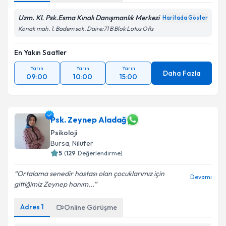
Uzm. Kl. Psk.Esma Kınalı Danışmanlık Merkezi
Haritada Göster
Konak mah. 1. Badem sok. Daire:71 B Blok Lotus Ofis
En Yakın Saatler
Yarın
Yarın
Yarın
Daha Fazla
09:00
10:00
15:00
Psk. Zeynep Aladağ
Psikoloji
Bursa
, Nilüfer
5
(
129
Değerlendirme)
Ortalama senedir hastası olan çocuklarımız için
Devamı
gittiğimiz Zeynep hanım...
Adres
1
Online Görüşme