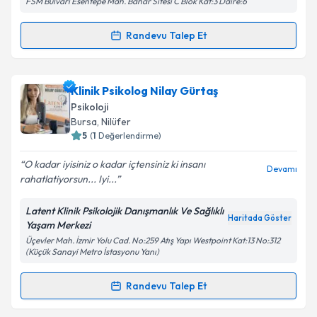
FSM Bulvarı Esentepe Mah. Bahar Sitesi C Blok Kat:3 Daire:6
Metni
'ni okudum ve kişisel verilerimin belirtilen
kapsamda işlenmesini kabul ediyorum.
Randevu Talep Et
Randevu Takvimi Talebi
Takvim Talebini Gönder
Klinik Psikolog Ahmet UYAR
için randevu takvimi
Klinik Psikolog Nilay Gürtaş
talebi oluşturun. Size bu uzmandan randevu almanız
Psikoloji
için bir takvim hazırlandığında e-posta ile
Bursa
, Nilüfer
bilgilendireceğiz.
5
(
1
Değerlendirme)
E-posta Adresiniz
O kadar iyisiniz o kadar içtensiniz ki insanı
Devamı
rahatlatiyorsun... Iyi...
Latent Klinik Psikolojik Danışmanlık Ve Sağlıklı
Haritada Göster
Yaşam Merkezi
Kişisel verilerimin işlenmesine ilişkin
Aydınlatma
Üçevler Mah. İzmir Yolu Cad. No:259 Atış Yapı Westpoint Kat:13 No:312
Metni
'ni okudum ve kişisel verilerimin belirtilen
(Küçük Sanayi Metro İstasyonu Yanı)
kapsamda işlenmesini kabul ediyorum.
Randevu Talep Et
Randevu Takvimi Talebi
Takvim Talebini Gönder