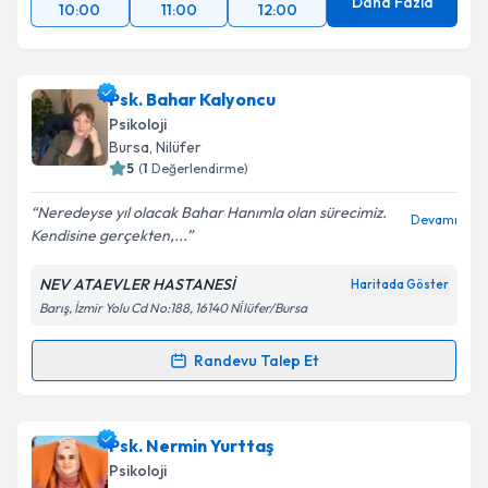
Daha Fazla
10:00
11:00
12:00
Psk. Bahar Kalyoncu
Psikoloji
Bursa
, Nilüfer
5
(
1
Değerlendirme)
Neredeyse yıl olacak Bahar Hanımla olan sürecimiz.
Devamı
Kendisine gerçekten,...
NEV ATAEVLER HASTANESİ
Haritada Göster
Barış, İzmir Yolu Cd No:188, 16140 Ni̇lüfer/Bursa
Randevu Talep Et
Randevu Takvimi Talebi
Psk. Bahar Kalyoncu
için randevu takvimi talebi
Psk. Nermin Yurttaş
oluşturun. Size bu uzmandan randevu almanız için bir
Psikoloji
takvim hazırlandığında e-posta ile bilgilendireceğiz.