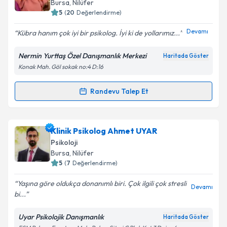
Bursa
, Nilüfer
5
(
20
Değerlendirme)
E-posta Adresiniz
Devamı
Kübra hanım çok iyi bir psikolog. İyi ki de yollarımız...
Nermin Yurttaş Özel Danışmanlık Merkezi
Haritada Göster
Konak Mah. Göl sokak no:4 D:16
Kişisel verilerimin işlenmesine ilişkin
Aydınlatma
Metni
'ni okudum ve kişisel verilerimin belirtilen
kapsamda işlenmesini kabul ediyorum.
Randevu Talep Et
Randevu Takvimi Talebi
Takvim Talebini Gönder
Psk. Nermin Yurttaş
için randevu takvimi talebi
Klinik Psikolog Ahmet UYAR
oluşturun. Size bu uzmandan randevu almanız için bir
Psikoloji
takvim hazırlandığında e-posta ile bilgilendireceğiz.
Bursa
, Nilüfer
5
(
7
Değerlendirme)
E-posta Adresiniz
Yaşına göre oldukça donanımlı biri. Çok ilgili çok stresli
Devamı
bi...
Uyar Psikolojik Danışmanlık
Haritada Göster
Kişisel verilerimin işlenmesine ilişkin
Aydınlatma