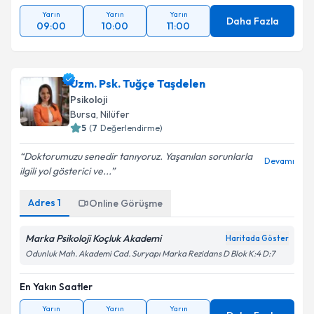
Yarın
Yarın
Yarın
Daha Fazla
09:00
10:00
11:00
Uzm. Psk. Tuğçe Taşdelen
Psikoloji
Bursa
, Nilüfer
5
(
7
Değerlendirme)
Doktorumuzu senedir tanıyoruz. Yaşanılan sorunlarla
Devamı
ilgili yol gösterici ve...
Adres
1
Online Görüşme
Marka Psikoloji Koçluk Akademi
Haritada Göster
Odunluk Mah. Akademi Cad. Suryapı Marka Rezidans D Blok K:4 D:7
En Yakın Saatler
Yarın
Yarın
Yarın