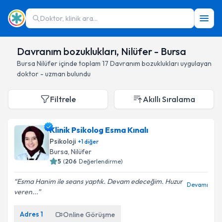
Doktor, klinik ara...
Davranım bozuklukları, Nilüfer - Bursa
Bursa
Nilüfer
içinde toplam
17
Davranım bozuklukları
uygulayan
doktor - uzman bulundu
Filtrele
Akıllı Sıralama
Klinik Psikolog Esma Kınalı
Psikoloji
+
1
diğer
Bursa
, Nilüfer
5
(
206
Değerlendirme)
Esma Hanim ile seans yaptık. Devam edeceğim. Huzur
Devamı
veren...
Adres
1
Online Görüşme