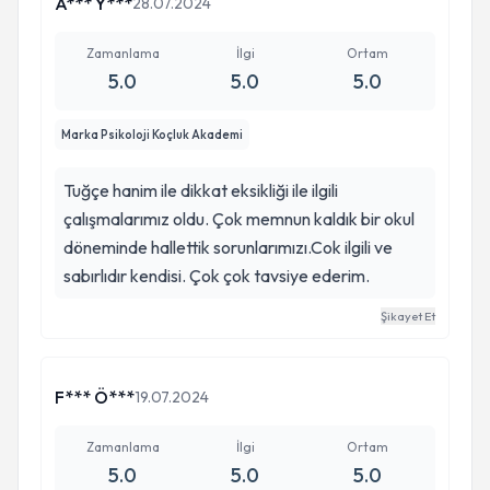
A*** Y***
28.07.2024
Zamanlama
İlgi
Ortam
5.0
5.0
5.0
Marka Psikoloji Koçluk Akademi
Tuğçe hanim ile dikkat eksikliği ile ilgili
çalışmalarımız oldu. Çok memnun kaldık bir okul
döneminde hallettik sorunlarımızı.Cok ilgili ve
sabırlıdır kendisi. Çok çok tavsiye ederim.
Şikayet Et
F*** Ö***
19.07.2024
Zamanlama
İlgi
Ortam
5.0
5.0
5.0