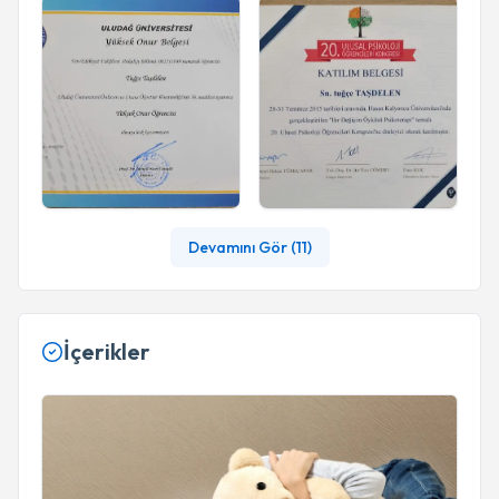
Devamını Gör (
11
)
İçerikler
ÇOCUK VE ERGENLERDE DEPRESYON