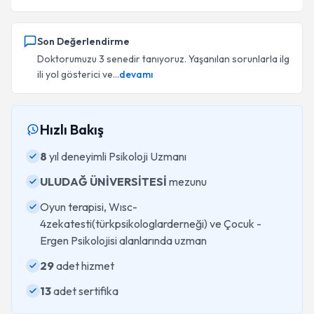
Son Değerlendirme
Doktorumuzu 3 senedir tanıyoruz. Yaşanılan sorunlarla ilg
ili yol gösterici ve...
devamı
Hızlı Bakış
8
yıl deneyimli Psikoloji Uzmanı
ULUDAĞ ÜNİVERSİTESİ
mezunu
Oyun terapisi, Wısc-
4zekatesti(türkpsikologlarderneği) ve Çocuk -
Ergen Psikolojisi alanlarında uzman
29
adet hizmet
13
adet sertifika