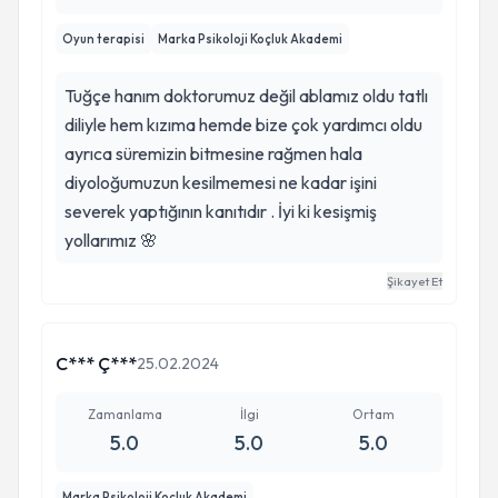
Oyun terapisi
Marka Psikoloji Koçluk Akademi
Tuğçe hanım doktorumuz değil ablamız oldu tatlı
diliyle hem kızıma hemde bize çok yardımcı oldu
ayrıca süremizin bitmesine rağmen hala
diyoloğumuzun kesilmemesi ne kadar işini
severek yaptığının kanıtıdır . İyi ki kesişmiş
yollarımız 🌸
Şikayet Et
C*** Ç***
25.02.2024
Zamanlama
İlgi
Ortam
5.0
5.0
5.0
Marka Psikoloji Koçluk Akademi