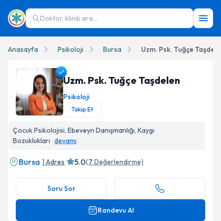
Doktor, klinik ara...
Anasayfa
Psikoloji
Bursa
Uzm. Psk. Tuğçe Taşdele
Uzm. Psk. Tuğçe Taşdelen
Psikoloji
Takip Et
Uzm. Psk. Tuğçe Taşdelen Profil Fotoğrafı
Çocuk Psikolojisi, Ebeveyn Danışmanlığı, Kaygı
Bozuklukları
devamı
Bursa
5.0
1 Adres
(
7
Değerlendirme)
Soru Sor
Randevu Al