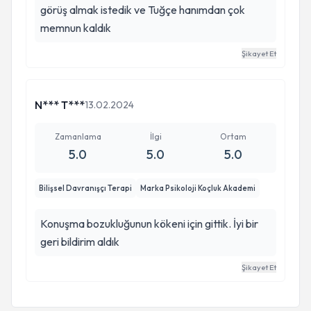
görüş almak istedik ve Tuğçe hanımdan çok
memnun kaldık
Şikayet Et
N*** T***
13.02.2024
Zamanlama
İlgi
Ortam
5.0
5.0
5.0
Bilişsel Davranışçı Terapi
Marka Psikoloji Koçluk Akademi
Konuşma bozukluğunun kökeni için gittik. İyi bir
geri bildirim aldık
Şikayet Et