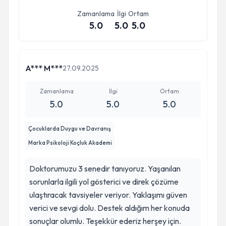
Aile Terapileri- Doç. Dr. Serap Tekinsav Sütcü
Zamanlama
İlgi
Ortam
Attentıoner Dikkatimi Topluyorum Terapi Programı -
5.0
5.0
5.0
Uzm.Dr. Hülya Bingöl Çağlayan
A*** M***
27.09.2025
Zamanlama
İlgi
Ortam
5.0
5.0
5.0
Çocuklarda Duygu ve Davranış
Marka Psikoloji Koçluk Akademi
Doktorumuzu 3 senedir tanıyoruz. Yaşanılan
sorunlarla ilgili yol gösterici ve direk çözüme
ulaştıracak tavsiyeler veriyor. Yaklaşımı güven
verici ve sevgi dolu. Destek aldığım her konuda
sonuçlar olumlu. Teşekkür ederiz herşey için.