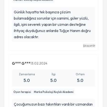
Günlük hayatta tek başınıza çözüm
bulamadığınız sorunlar için samimi, güler yüzlü,
ilgili, işini severek yapan bir uzman desteğine
ihtiyaç duyduğunuz anlarda Tuğçe Hanım doğru
adres olacaktır.
Şikayet Et
G*** G***
13.02.2024
Zamanlama
İlgi
Ortam
5.0
5.0
5.0
Oyun terapisi
Marka Psikoloji Koçluk Akademi
Çocuğumuzun bazı takıntıları vardı bir uzmandan