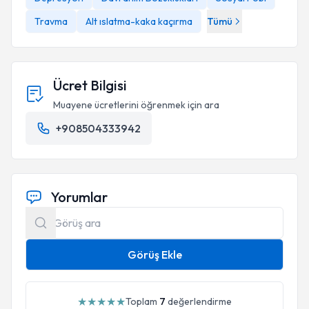
Travma
Alt ıslatma-kaka kaçırma
Tümü
Ücret Bilgisi
Aldığı Eğitimler:
Muayene ücretlerini öğrenmek için ara
Oyuncakların Sembolik Anlamları- Byron Norton
+908504333942
Deneyimsel Oyun Terapisi 1. Düzey Eğitimi- Nilüfer
Devecigil
Okul Öncesi Psikoloğu Olmak- Bahar Çakır
MOXO dikkat testi- Moxo Türkiye
Yorumlar
Çocuk Değerlendirme Testleri- Uzm. Psikolog Çağla
Selveroğlu
Psikolojik Danışmanlık ve Eğitimlerde Metafor, Oyun
ve Terapötik Kartların Kullanımı-Yrd. Doç. Dr. Nevin
Görüş Ekle
Dölek
Çocuk ve Ergende Bilişsel Davranışçı Terapi – Doç. Dr.
★
★
★
★
★
Serap Tekinsav Sütcü
Toplam
7
değerlendirme