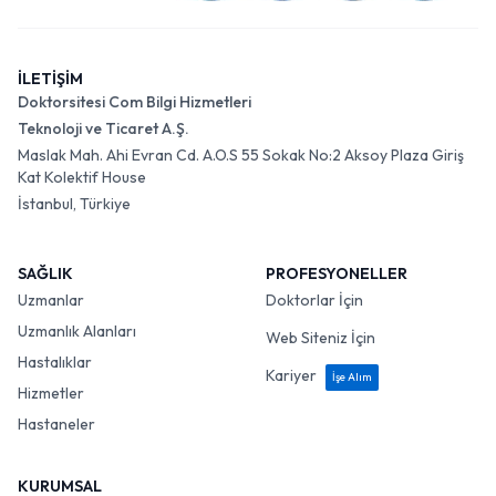
İLETİŞİM
Doktorsitesi Com Bilgi Hizmetleri
Teknoloji ve Ticaret A.Ş.
Maslak Mah. Ahi Evran Cd. A.O.S 55 Sokak No:2 Aksoy Plaza Giriş
Kat Kolektif House
İstanbul, Türkiye
SAĞLIK
PROFESYONELLER
Uzmanlar
Doktorlar İçin
Uzmanlık Alanları
Web Siteniz İçin
Hastalıklar
Kariyer
İşe Alım
Hizmetler
Hastaneler
KURUMSAL