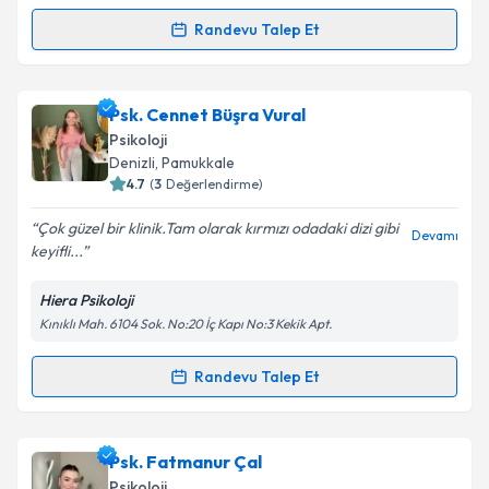
Randevu Talep Et
Randevu Takvimi Talebi
Psk. Turgut Kapkara
için randevu takvimi talebi
Psk. Cennet Büşra Vural
oluşturun. Size bu uzmandan randevu almanız için bir
Psikoloji
takvim hazırlandığında e-posta ile bilgilendireceğiz.
Denizli
, Pamukkale
4.7
(
3
Değerlendirme)
E-posta Adresiniz
Çok güzel bir klinik.Tam olarak kırmızı odadaki dizi gibi
Devamı
keyifli...
Hiera Psikoloji
Kişisel verilerimin işlenmesine ilişkin
Aydınlatma
Kınıklı Mah. 6104 Sok. No:20 İç Kapı No:3 Kekik Apt.
Metni
'ni okudum ve kişisel verilerimin belirtilen
kapsamda işlenmesini kabul ediyorum.
Randevu Talep Et
Randevu Takvimi Talebi
Takvim Talebini Gönder
Psk. Cennet Büşra Vural
için randevu takvimi talebi
Psk. Fatmanur Çal
oluşturun. Size bu uzmandan randevu almanız için bir
Psikoloji