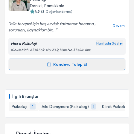
takvim hazırlandığında e-posta ile bilgilendireceğiz.
Denizli
, Pamukkale
4.9
(
8
Değerlendirme)
E-posta Adresiniz
aile terapisi için başvurduk fatmanur hocama ,
Devamı
sorunları, kaynakları bir...
Hiera Psikoloji
Haritada Göster
Kişisel verilerimin işlenmesine ilişkin
Aydınlatma
Kınıklı Mah. 6104 Sok. No:20 İç Kapı No:3 Kekik Apt.
Metni
'ni okudum ve kişisel verilerimin belirtilen
kapsamda işlenmesini kabul ediyorum.
Randevu Talep Et
Randevu Takvimi Talebi
Takvim Talebini Gönder
Psk. Fatmanur Çal
için randevu takvimi talebi
oluşturun. Size bu uzmandan randevu almanız için bir
İlgili Branşlar
takvim hazırlandığında e-posta ile bilgilendireceğiz.
Psikoloji
Aile Danışmanı (Psikolog)
Klinik Psikolog
4
1
E-posta Adresiniz
Denizli İlçeleri