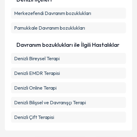
Kişisel verilerimin işlenmesine ilişkin
Aydınlatma
Merkezefendi
Metni
'ni okudum ve kişisel verilerimin belirtilen
Davranım bozuklukları
kapsamda işlenmesini kabul ediyorum.
Pamukkale
Davranım bozuklukları
Takvim Talebini Gönder
Davranım bozuklukları ile İlgili Hastalıklar
Denizli Bireysel Terapi
Denizli EMDR Terapisi
Denizli Online Terapi
Denizli Bilişsel ve Davranışçı Terapi
Denizli Çift Terapisi