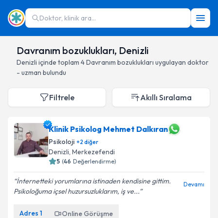
Doktor, klinik ara...
Davranım bozuklukları, Denizli
Denizli
içinde toplam
4
Davranım bozuklukları
uygulayan doktor
- uzman bulundu
Filtrele
Akıllı Sıralama
Klinik Psikolog Mehmet Dalkıran
Psikoloji
+
2
diğer
Denizli
, Merkezefendi
5
(
46
Değerlendirme)
İnternetteki yorumlarına istinaden kendisine gittim.
Devamı
Psikoloğuma içsel huzursuzluklarım, iş ve...
Adres
1
Online Görüşme