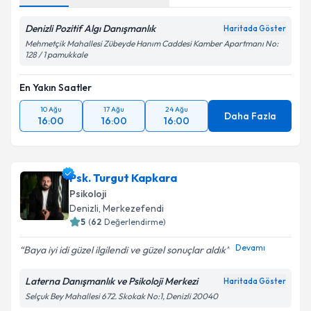
Denizli Pozitif Algı Danışmanlık
Haritada Göster
Mehmetçik Mahallesi Zübeyde Hanım Caddesi Kamber Apartmanı No:
128 / 1 pamukkale
En Yakın Saatler
10 Ağu
17 Ağu
24 Ağu
Daha Fazla
16:00
16:00
16:00
Psk. Turgut Kapkara
Psikoloji
Denizli
, Merkezefendi
5
(
62
Değerlendirme)
Devamı
Baya iyi idi güzel ilgilendi ve güzel sonuçlar aldık
Laterna Danışmanlık ve Psikoloji Merkezi
Haritada Göster
Selçuk Bey Mahallesi 672. Skokak No:1, Denizli 20040