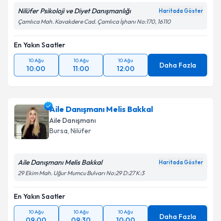
Nilüfer Psikoloji ve Diyet Danışmanlığı
Haritada Göster
Çamlıca Mah. Kavakdere Cad. Çamlıca İşhanı No:170, 16110
En Yakın Saatler
10 Ağu
10 Ağu
10 Ağu
Daha Fazla
10:00
11:00
12:00
Aile Danışmanı Melis Bakkal
Aile Danışmanı
Bursa
, Nilüfer
Aile Danışmanı Melis Bakkal
Haritada Göster
29 Ekim Mah. Uğur Mumcu Bulvarı No:29 D:27 K:3
En Yakın Saatler
10 Ağu
10 Ağu
10 Ağu
Daha Fazla
09:00
09:30
10:00