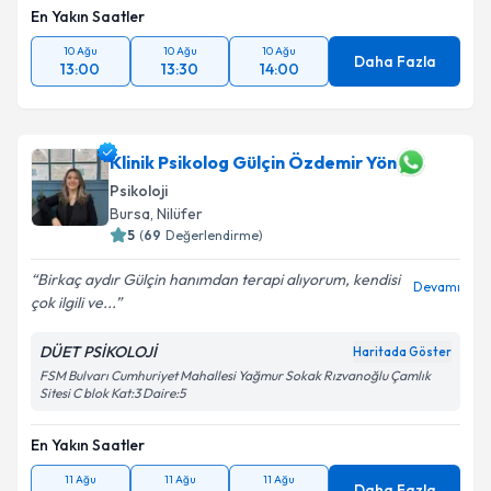
En Yakın Saatler
10 Ağu
10 Ağu
10 Ağu
Daha Fazla
13:00
13:30
14:00
Klinik Psikolog Gülçin Özdemir Yön
Psikoloji
Bursa
, Nilüfer
5
(
69
Değerlendirme)
Birkaç aydır Gülçin hanımdan terapi alıyorum, kendisi
Devamı
çok ilgili ve...
DÜET PSİKOLOJİ
Haritada Göster
FSM Bulvarı Cumhuriyet Mahallesi Yağmur Sokak Rızvanoğlu Çamlık
Sitesi C blok Kat:3 Daire:5
En Yakın Saatler
11 Ağu
11 Ağu
11 Ağu
Daha Fazla