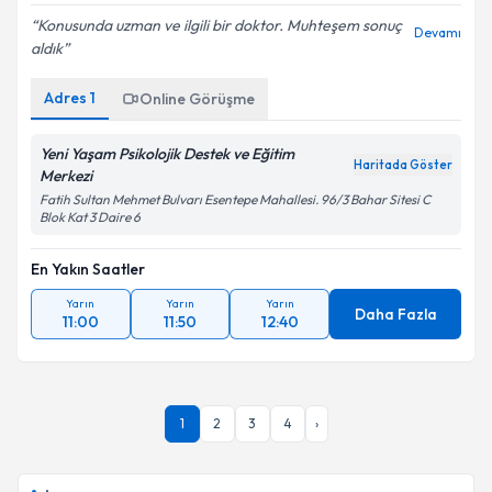
Konusunda uzman ve ilgili bir doktor. Muhteşem sonuç
Devamı
aldık
Adres
1
Online Görüşme
Yeni Yaşam Psikolojik Destek ve Eğitim
Haritada Göster
Merkezi
Fatih Sultan Mehmet Bulvarı Esentepe Mahallesi. 96/3 Bahar Sitesi C
Blok Kat 3 Daire 6
En Yakın Saatler
Yarın
Yarın
Yarın
Daha Fazla
11:00
11:50
12:40
1
2
3
4
›