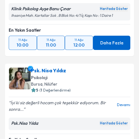
Klinik Psikolog Ayşe Banu Çınar
Haritada Göster
Ihsaniye Mah. Kartallar Sok . B Blok No: 4/1 İç Kapı No : 1 Daire 1
En Yakın Saatler
11 Ağu
11 Ağu
11 Ağu
Daha Fazla
10:00
11:00
12:00
Psk. Nisa Yıldız
Psikoloji
Bursa
, Nilüfer
5
(
1
Değerlendirme)
İyi ki siz değerli hocam çok teşekkür ediyorum. Bir
Devamı
sonra...
Psk.Nisa Yıldız
Haritada Göster