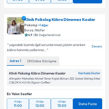
Klinik Psikolog Kübra Dünemez Kısalar
Psikoloji
+
1
diğer
Bursa
, Nilüfer
4.9
(
36
Değerlendirme)
yaşındaki kızımla ilgili sorunlarımıza çözüm ararken
Devamı
kübra hanımla yollarımız...
Adres
1
Online Görüşme
Klinik Psikolog Kübra Dünemez Kısalar
Haritada Göster
Altınşehir Mahallesi Ahmet Taner Kışlalı Bulvarı 322. Sokak Göktaş Sitesi
C BLOK K:4 D:16 (Signor Coffee )
En Yakın Saatler
14 Ağu
25 Ağu
25 Ağu
Daha Fazla
11:00
12:00
13:00