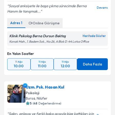
Sosyal anksiyete ile başa çıkma sürecimde Berna
Devamı
Hanım ile tanışmak...
Adres
1
Online Görüşme
Klinik Psikolog Berna Dursun Bektaş
Haritada Göster
Konak Mah., 1. Badem Sok., No:26, A Blok D :44 Lotus Office
En Yakın Saatler
11 Ağu
11 Ağu
11 Ağu
Daha Fazla
10:00
11:00
12:00
Uzm. Psk. Hasan Kul
Psikoloji
Bursa
, Nilüfer
5
(
48
Değerlendirme)
Sabrı, anlayışı ve farklı bakış açısıyla bize kattıkları için