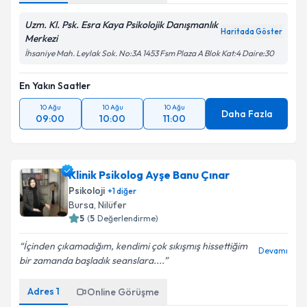
Uzm. Kl. Psk. Esra Kaya Psikolojik Danışmanlık
Haritada Göster
Merkezi
İhsaniye Mah. Leylak Sok. No:3A 1453 Fsm Plaza A Blok Kat:4 Daire:30
En Yakın Saatler
10 Ağu
10 Ağu
10 Ağu
Daha Fazla
09:00
10:00
11:00
Klinik Psikolog Ayşe Banu Çınar
Psikoloji
+
1
diğer
Bursa
, Nilüfer
5
(
5
Değerlendirme)
İçinden çıkamadığım, kendimi çok sıkışmış hissettiğim
Devamı
bir zamanda başladık seanslara....
Adres
1
Online Görüşme