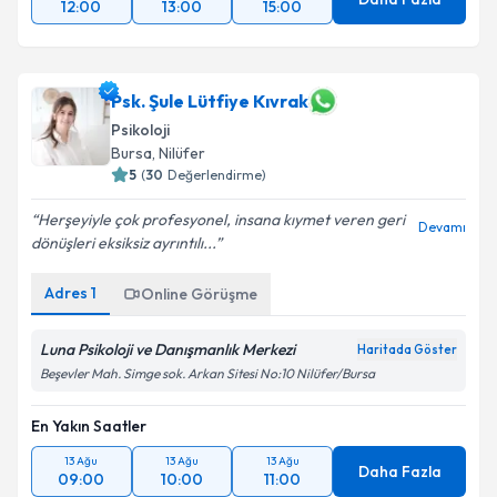
12:00
13:00
15:00
Psk. Şule Lütfiye Kıvrak
Psikoloji
Bursa
, Nilüfer
5
(
30
Değerlendirme)
Herşeyiyle çok profesyonel, insana kıymet veren geri
Devamı
dönüşleri eksiksiz ayrıntılı...
Adres
1
Online Görüşme
Luna Psikoloji ve Danışmanlık Merkezi
Haritada Göster
Beşevler Mah. Simge sok. Arkan Sitesi No:10 Nilüfer/Bursa
En Yakın Saatler
13 Ağu
13 Ağu
13 Ağu
Daha Fazla
09:00
10:00
11:00