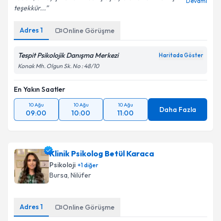
Devamı
teşekkür...
Adres
1
Online Görüşme
Tespit Psikolojik Danışma Merkezi
Haritada Göster
Konak Mh. Olgun Sk. No : 48/10
En Yakın Saatler
10 Ağu
10 Ağu
10 Ağu
Daha Fazla
09:00
10:00
11:00
Klinik Psikolog Betül Karaca
Psikoloji
+
1
diğer
Bursa
, Nilüfer
Adres
1
Online Görüşme