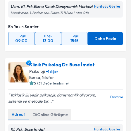
kapsamda işlenmesini kabul ediyorum.
Uzm. Kl. Psk.Esma Kınalı Danışmanlık Merkezi
Haritada Göster
Konak mah. 1. Badem sok. Daire:71 B Blok Lotus Ofis
Takvim Talebini Gönder
En Yakın Saatler
11 Ağu
11 Ağu
11 Ağu
Daha Fazla
09:00
13:00
15:15
Klinik Psikolog Dr. Buse İmdat
Psikoloji
+
1
diğer
Bursa
, Nilüfer
5
(
31
Değerlendirme)
Yaklasik iki yildir psikolojik danismanlik aliyorum,
Devamı
sistemli ve metodlu bir...
Adres
1
Online Görüşme
Kl. Psk. Buse İmdat
Haritada Göster