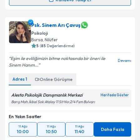
Uzm. Dr. Pınar Öner
için randevu takvimi talebi
oluşturun. Size bu uzmandan randevu almanız için bir
takvim hazırlandığında e-posta ile bilgilendireceğiz.
Psk. Sinem Arı Çavuş
Psikoloji
E-posta Adresiniz
Bursa
, Nilüfer
5
(
85
Değerlendirme)
Eşim ile evliliğimizin bitme noktasında bir öneri ile
Devamı
Sinem Hanım...
Kişisel verilerimin işlenmesine ilişkin
Aydınlatma
Metni
'ni okudum ve kişisel verilerimin belirtilen
Adres
1
Online Görüşme
kapsamda işlenmesini kabul ediyorum.
Alesta Psikolojik Danışmanlık Merkezi
Haritada Göster
Takvim Talebini Gönder
Barış Mah.İkbal Sok Atalay 11 Sit No:2/4 Fsm Bulvarı
En Yakın Saatler
11 Ağu
11 Ağu
11 Ağu
Daha Fazla
10:00
10:50
11:40