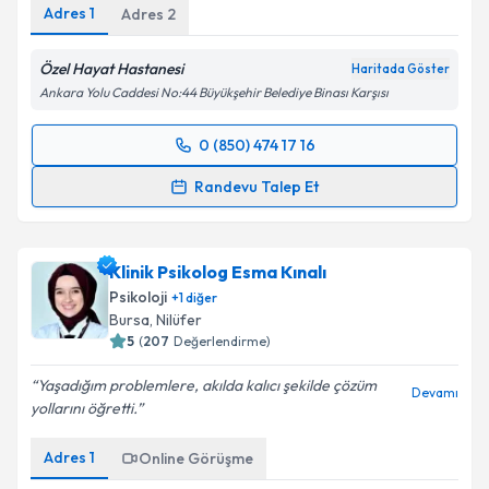
Adres
1
Adres
2
Özel Hayat Hastanesi
Haritada Göster
Ankara Yolu Caddesi No:44 Büyükşehir Belediye Binası Karşısı
0 (850) 474 17 16
Randevu Takvimi Talebi
Randevu Talep Et
Uzm. Dr. Halil ibrahim Süslü
için randevu takvimi
talebi oluşturun. Size bu uzmandan randevu almanız
Klinik Psikolog Esma Kınalı
için bir takvim hazırlandığında e-posta ile
bilgilendireceğiz.
Psikoloji
+
1
diğer
Bursa
, Nilüfer
E-posta Adresiniz
5
(
207
Değerlendirme)
Yaşadığım problemlere, akılda kalıcı şekilde çözüm
Devamı
yollarını öğretti.
Kişisel verilerimin işlenmesine ilişkin
Aydınlatma
Adres
1
Online Görüşme
Metni
'ni okudum ve kişisel verilerimin belirtilen