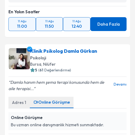
En Yakın Saatler
11 Ağu
11 Ağu
11 Ağu
Daha Fazla
11:00
11:50
12:40
Klinik Psikolog Damla Gürkan
Psikoloji
Bursa
, Nilüfer
5
(
61
Değerlendirme)
Damla hanım hem şema terapi konusunda hem de
Devamı
aile terapisi...
Online Görüşme
Adres
1
Online Görüşme
Bu uzman online danışmanlık hizmeti sunmaktadır.