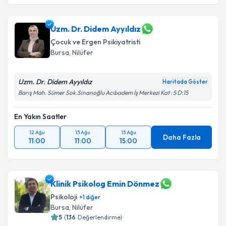
Uzm. Dr. Didem Ayyıldız
Çocuk ve Ergen Psikiyatristi
Bursa
, Nilüfer
Uzm. Dr. Didem Ayyıldız
Haritada Göster
Barış Mah. Sümer Sok.Sinanoğlu Acıbadem İş Merkezi Kat : 5 D:15
En Yakın Saatler
12 Ağu
13 Ağu
13 Ağu
Daha Fazla
11:00
11:00
15:00
Klinik Psikolog Emin Dönmez
Psikoloji
+
1
diğer
Bursa
, Nilüfer
5
(
136
Değerlendirme)