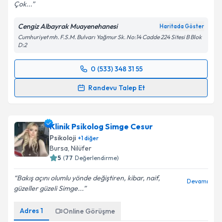
Çok...
Cengiz Albayrak Muayenehanesi
Haritada Göster
Cumhuriyet mh. F.S.M. Bulvarı Yağmur Sk. No:14 Cadde 224 Sitesi B Blok
D:2
0 (533) 348 31 55
Randevu Takvimi Talebi
Randevu Talep Et
Uzm. Dr. Cengiz Albayrak
için randevu takvimi
talebi oluşturun. Size bu uzmandan randevu almanız
Klinik Psikolog Simge Cesur
için bir takvim hazırlandığında e-posta ile
bilgilendireceğiz.
Psikoloji
+
1
diğer
Bursa
, Nilüfer
E-posta Adresiniz
5
(
77
Değerlendirme)
Bakış açını olumlu yönde değiştiren, kibar, naif,
Devamı
güzeller güzeli Simge...
Kişisel verilerimin işlenmesine ilişkin
Aydınlatma
Adres
1
Online Görüşme
Metni
'ni okudum ve kişisel verilerimin belirtilen