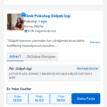
Klinik Psikolog Gülşah İzgi
Psikoloji
+
1
diğer
Bursa
, Nilüfer
5
(
15
Değerlendirme)
Gülşah hanımın yanından her çıktığımda biraz daha
Devamı
hafiflemiş hissediyorum kendimi...
Adres
1
Online Görüşme
Psk. Gülşah İzgi
Haritada Göster
LOTUS PLAZA, KONAK, 1. BADEM SK NO:26/A A BLOK KAT:1 NO:1,
16315
En Yakın Saatler
15 Ağu
15 Ağu
17 Ağu
Daha Fazla
12:00
16:00
18:00