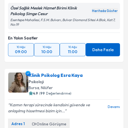
kapsamda işlenmesini kabul ediyorum.
Özel Sağlık Meslek Hizmet Birimi Klinik
Haritada Göster
Psikolog Simge Cesur
Takvim Talebini Gönder
Esentepe Mahallesi, F.S.M. Bulvarı, Bulvar Diomond Sitesi A Blok, Kat:7,
No:19
En Yakın Saatler
10 Ağu
10 Ağu
10 Ağu
Daha Fazla
09:00
10:00
11:00
Klinik Psikolog Esra Kaya
Psikoloji
Bursa
, Nilüfer
4.9
(
99
Değerlendirme)
Kızımın terapi sürecinde kendisini güvende ve
Devamı
anlaşılmış hissetmesi bizim için...
Adres
1
Online Görüşme