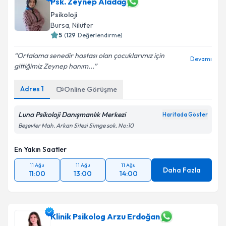
Psk. Zeynep Aladağ
Psikoloji
Bursa
, Nilüfer
5
(
129
Değerlendirme)
Ortalama senedir hastası olan çocuklarımız için
Devamı
gittiğimiz Zeynep hanım...
Adres
1
Online Görüşme
Luna Psikoloji Danışmanlık Merkezi
Haritada Göster
Beşevler Mah. Arkan Sitesi Simge sok. No:10
En Yakın Saatler
11 Ağu
11 Ağu
11 Ağu
Daha Fazla
11:00
13:00
14:00
Klinik Psikolog Arzu Erdoğan