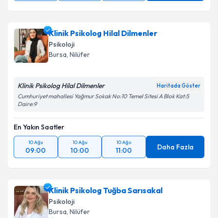
Klinik Psikolog Hilal Dilmenler
Psikoloji
Bursa
, Nilüfer
Klinik Psikolog Hilal Dilmenler
Haritada Göster
Cumhuriyet mahallesi Yağmur Sokak No:10 Temel Sitesi A Blok Kat:5
Daire:9
En Yakın Saatler
10 Ağu
10 Ağu
10 Ağu
Daha Fazla
09:00
10:00
11:00
Klinik Psikolog Tuğba Sarısakal
Psikoloji
Bursa
, Nilüfer