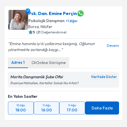
Psk. Dan. Emine Perçin
Psikolojik Danışman
+
1
diğer
Bursa
, Nilüfer
5
(
21
Değerlendirme)
Emine hanımla iyi ki yollarımız kesişmiş. Oğlumun
Devamı
yönetmekte zorlandığı kaygı...
Adres
1
Online Görüşme
Morita Danışmanlık Şube Ofisi
Haritada Göster
İhsaniye Mahallesi, Kartallar Sokak No:4 Kat:1
En Yakın Saatler
10 Ağu
11 Ağu
11 Ağu
Daha Fazla
18:00
16:00
17:00