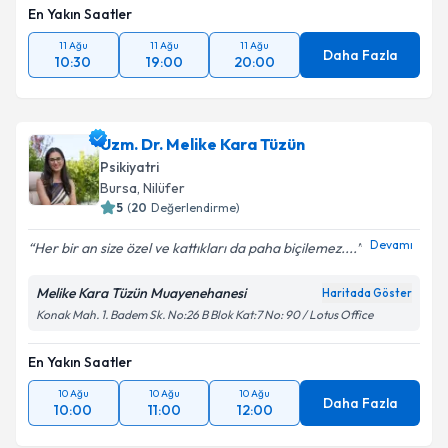
En Yakın Saatler
11 Ağu
11 Ağu
11 Ağu
Daha Fazla
10:30
19:00
20:00
Uzm. Dr. Melike Kara Tüzün
Psikiyatri
Bursa
, Nilüfer
5
(
20
Değerlendirme)
Devamı
Her bir an size özel ve kattıkları da paha biçilemez....
Melike Kara Tüzün Muayenehanesi
Haritada Göster
Konak Mah. 1. Badem Sk. No:26 B Blok Kat:7 No: 90 / Lotus Office
En Yakın Saatler
10 Ağu
10 Ağu
10 Ağu
Daha Fazla
10:00
11:00
12:00