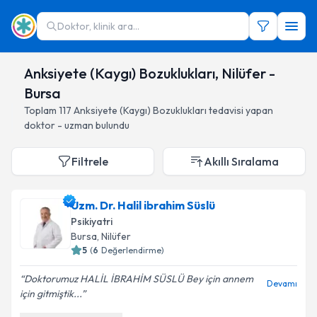
Doktor, klinik ara...
Anksiyete (Kaygı) Bozuklukları, Nilüfer -
Bursa
Toplam
117
Anksiyete (Kaygı) Bozuklukları
tedavisi yapan
doktor - uzman bulundu
Filtrele
Akıllı Sıralama
Uzm. Dr. Halil ibrahim Süslü
Psikiyatri
Bursa
, Nilüfer
5
(
6
Değerlendirme)
Doktorumuz HALİL İBRAHİM SÜSLÜ Bey için annem
Devamı
için gitmiştik...