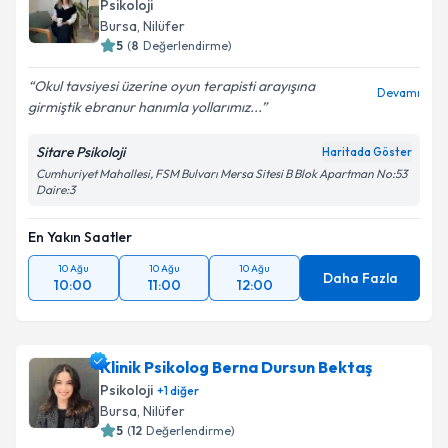
Psikoloji
Bursa
, Nilüfer
5
(
8
Değerlendirme)
Okul tavsiyesi üzerine oyun terapisti arayışına
Devamı
girmiştik ebranur hanımla yollarımız...
Sitare Psikoloji
Haritada Göster
Cumhuriyet Mahallesi, FSM Bulvarı Mersa Sitesi B Blok Apartman No:53
Daire:3
En Yakın Saatler
10 Ağu
10 Ağu
10 Ağu
Daha Fazla
10:00
11:00
12:00
Klinik Psikolog Berna Dursun Bektaş
Psikoloji
+
1
diğer
Bursa
, Nilüfer
5
(
12
Değerlendirme)