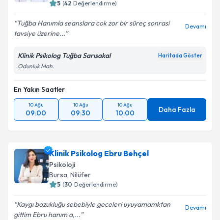
5
(
42
Değerlendirme)
Tuğba Hanımla seanslara cok zor bir süreç sonrasi
Devamı
tavsiye üzerine...
Klinik Psikolog Tuğba Sarısakal
Haritada Göster
Odunluk Mah.
En Yakın Saatler
10 Ağu
10 Ağu
10 Ağu
Daha Fazla
09:00
09:30
10:00
Klinik Psikolog Ebru Behçel
Psikoloji
Bursa
, Nilüfer
5
(
30
Değerlendirme)
Kaygı bozukluğu sebebiyle geceleri uyuyamamktan
Devamı
gittim Ebru hanım a,...