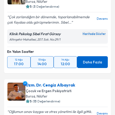
Bursa
, Nilüfer
5
(
3
Değerlendirme)
Çok zorlandığım bir dönemde, toparlanabilmemde
Devamı
çok faydası oldu görüşmelerimin. Sibel...
Klinik Psikolog Sibel Fırat Gürsoy
Haritada Göster
Altınşehir Mahallesi, 207. Sok. No:29/1
En Yakın Saatler
12 Ağu
13 Ağu
14 Ağu
Daha Fazla
17:00
14:00
12:00
Uzm. Dr. Cengiz Albayrak
Çocuk ve Ergen Psikiyatristi
Bursa
, Nilüfer
5
(
13
Değerlendirme)
Oğlumun sınav kaygısı ve stres yönetimi ile ilgili gittik.
Devamı