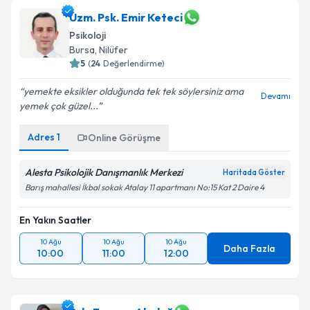
Uzm. Psk. Emir Keteci
Psikoloji
Bursa
, Nilüfer
5
(
24
Değerlendirme)
yemekte eksikler olduğunda tek tek söylersiniz ama
Devamı
yemek çok güzel...
Adres
1
Online Görüşme
Alesta Psikolojik Danışmanlık Merkezi
Haritada Göster
Barış mahallesi İkbal sokak Atalay 11 apartmanı No:15 Kat 2 Daire 4
En Yakın Saatler
10 Ağu
10 Ağu
10 Ağu
Daha Fazla
10:00
11:00
12:00