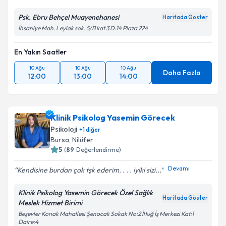
Psk. Ebru Behçel Muayenehanesi
Haritada Göster
İhsaniye Mah. Leylak sok. 5/B kat 3 D:14 Plaza 224
En Yakın Saatler
10 Ağu
10 Ağu
10 Ağu
Daha Fazla
12:00
13:00
14:00
Klinik Psikolog Yasemin Görecek
Psikoloji
+
1
diğer
Bursa
, Nilüfer
5
(
89
Değerlendirme)
Devamı
Kendisine burdan çok tşk ederim. . . . iyiki sizi...
Klinik Psikolog Yasemin Görecek Özel Sağlık
Haritada Göster
Meslek Hizmet Birimi
Beşevler Konak Mahallesi Şenocak Sokak No:2 İltuğ İş Merkezi Kat:1
Daire:4