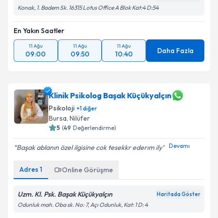
Konak, 1. Badem Sk. 16315 Lotus Office A Blok Kat:4 D:54
En Yakın Saatler
11 Ağu
11 Ağu
11 Ağu
Daha Fazla
09:00
09:50
10:40
Klinik Psikolog Başak Küçükyalçın
Psikoloji
+
1
diğer
Bursa
, Nilüfer
5
(
49
Değerlendirme)
Devamı
Başak ablanın özel ilgisine cok tesekkr ederım ily
Adres
1
Online Görüşme
Uzm. Kl. Psk. Başak Küçükyalçın
Haritada Göster
Odunluk mah. Oba sk. No: 7, Açı Odunluk, Kat: 1 D: 4