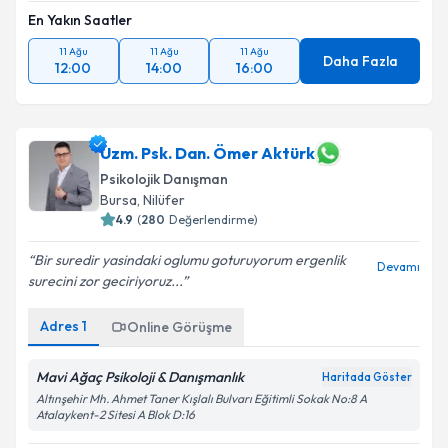
En Yakın Saatler
11 Ağu
11 Ağu
11 Ağu
Daha Fazla
12:00
14:00
16:00
Uzm. Psk. Dan. Ömer Aktürk
Psikolojik Danışman
Bursa
, Nilüfer
4.9
(
280
Değerlendirme)
Bir suredir yasindaki oglumu goturuyorum ergenlik
Devamı
surecini zor geciriyoruz...
Adres
1
Online Görüşme
Mavi Ağaç Psikoloji & Danışmanlık
Haritada Göster
Altınşehir Mh. Ahmet Taner Kışlalı Bulvarı Eğitimli Sokak No:8 A
Atalaykent-2 Sitesi A Blok D:16