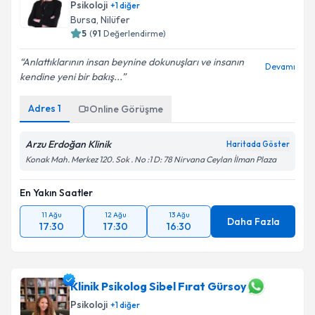
Psikoloji
+
1
diğer
Bursa
, Nilüfer
5
(
91
Değerlendirme)
Anlattıklarının insan beynine dokunuşları ve insanın
Devamı
kendine yeni bir bakış...
Adres
1
Online Görüşme
Arzu Erdoğan Klinik
Haritada Göster
Konak Mah. Merkez 120. Sok . No :1 D: 78 Nirvana Ceylan İlman Plaza
En Yakın Saatler
11 Ağu
12 Ağu
13 Ağu
Daha Fazla
17:30
17:30
16:30
Klinik Psikolog Sibel Fırat Gürsoy
Psikoloji
+
1
diğer