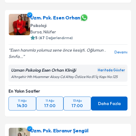
Uzm. Psk. Esen Orhan
Psikoloji
Bursa
, Nilüfer
5
(
67
Değerlendirme)
Esen hanımla yolumuz sene önce kesişti. Oğlumun .
Devamı
Sınıfa...
Uzman Psikolog Esen Orhan Kliniği
Haritada Göster
Altınşehir Mh Muammer Aksoy Cd Altay Özlüce No:81 İç Kapı No:125
En Yakın Saatler
11 Ağu
11 Ağu
13 Ağu
Daha Fazla
14:30
17:00
17:00
Uzm. Psk. Ebranur Şengül