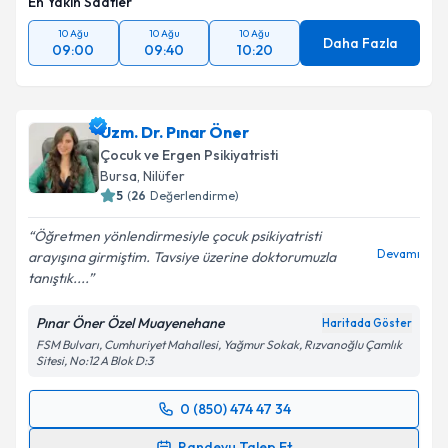
En Yakın Saatler
10 Ağu
10 Ağu
10 Ağu
Daha Fazla
09:00
09:40
10:20
Uzm. Dr. Pınar Öner
Çocuk ve Ergen Psikiyatristi
Bursa
, Nilüfer
5
(
26
Değerlendirme)
Öğretmen yönlendirmesiyle çocuk psikiyatristi
Devamı
arayışına girmiştim. Tavsiye üzerine doktorumuzla
tanıştık....
Pınar Öner Özel Muayenehane
Haritada Göster
FSM Bulvarı, Cumhuriyet Mahallesi, Yağmur Sokak, Rızvanoğlu Çamlık
Sitesi, No:12 A Blok D:3
0 (850) 474 47 34
Randevu Takvimi Talebi
Randevu Talep Et