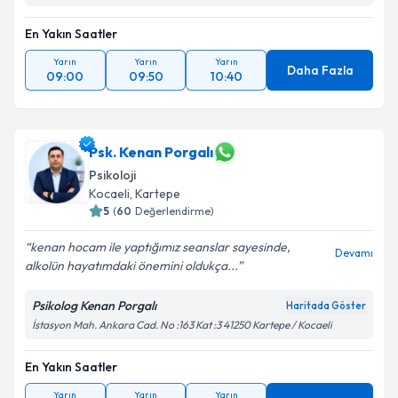
En Yakın Saatler
Yarın
Yarın
Yarın
Daha Fazla
09:00
09:50
10:40
Psk. Kenan Porgalı
Psikoloji
Kocaeli
, Kartepe
5
(
60
Değerlendirme)
kenan hocam ile yaptığımız seanslar sayesinde,
Devamı
alkolün hayatımdaki önemini oldukça...
Psikolog Kenan Porgalı
Haritada Göster
İstasyon Mah. Ankara Cad. No :163 Kat :3 41250 Kartepe / Kocaeli
En Yakın Saatler
Yarın
Yarın
Yarın