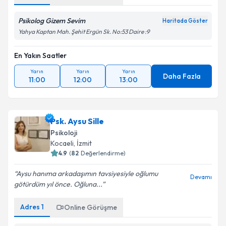
Psikolog Gizem Sevim
Haritada Göster
Yahya Kaptan Mah. Şehit Ergün Sk. No:53 Daire :9
En Yakın Saatler
Yarın
Yarın
Yarın
Daha Fazla
11:00
12:00
13:00
Psk. Aysu Sille
Psikoloji
Kocaeli
, İzmit
4.9
(
82
Değerlendirme)
Aysu hanıma arkadaşımın tavsiyesiyle oğlumu
Devamı
götürdüm yıl önce. Oğluna...
Adres
1
Online Görüşme