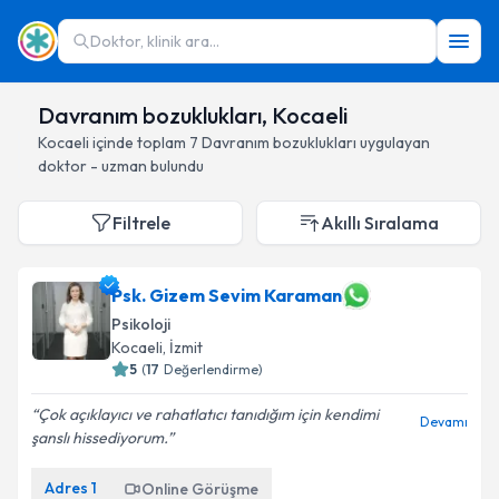
Doktor, klinik ara...
Davranım bozuklukları, Kocaeli
Kocaeli
içinde toplam
7
Davranım bozuklukları
uygulayan
doktor - uzman bulundu
Filtrele
Akıllı Sıralama
Psk. Gizem Sevim Karaman
Psikoloji
Kocaeli
, İzmit
5
(
17
Değerlendirme)
Çok açıklayıcı ve rahatlatıcı tanıdığım için kendimi
Devamı
şanslı hissediyorum.
Adres
1
Online Görüşme