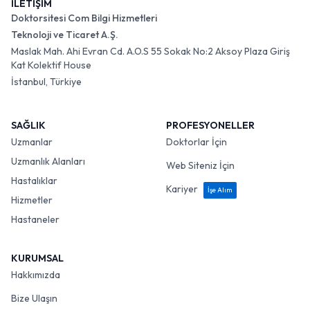
İLETİŞİM
Doktorsitesi Com Bilgi Hizmetleri
Teknoloji ve Ticaret A.Ş.
Maslak Mah. Ahi Evran Cd. A.O.S 55 Sokak No:2 Aksoy Plaza Giriş
Kat Kolektif House
İstanbul, Türkiye
SAĞLIK
PROFESYONELLER
Uzmanlar
Doktorlar İçin
Uzmanlık Alanları
Web Siteniz İçin
Hastalıklar
Kariyer
İşe Alım
Hizmetler
Hastaneler
KURUMSAL
Hakkımızda
Bize Ulaşın