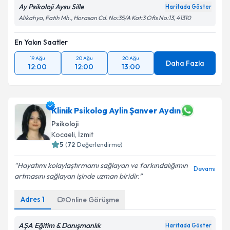
Ay Psikoloji Aysu Sille
Haritada Göster
Alikahya, Fatih Mh., Horasan Cd. No:35/A Kat:3 Ofis No:13, 41310
En Yakın Saatler
19 Ağu
20 Ağu
20 Ağu
Daha Fazla
12:00
12:00
13:00
Klinik Psikolog Aylin Şanver Aydın
Psikoloji
Kocaeli
, İzmit
5
(
72
Değerlendirme)
Hayatımı kolaylaştırmamı sağlayan ve farkındalığımın
Devamı
artmasını sağlayan işinde uzman biridir.
Adres
1
Online Görüşme
AŞA Eğitim & Danışmanlık
Haritada Göster