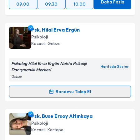
Daha Fazla
09:00
09:30
10:00
Psk. Hilal Erva Ergün
Psikoloji
Kocaeli
, Gebze
Psikolog Hilal Erva Ergün Nokta Psikoliji
Haritada Göster
Danışmanlık Merkezi
Gebze
Randevu Talep Et
Randevu Takvimi Talebi
Psk. Hilal Erva Ergün
için randevu takvimi talebi
Psk. Buse Ersoy Altınkaya
oluşturun. Size bu uzmandan randevu almanız için bir
Psikoloji
takvim hazırlandığında e-posta ile bilgilendireceğiz.
Kocaeli
, Kartepe