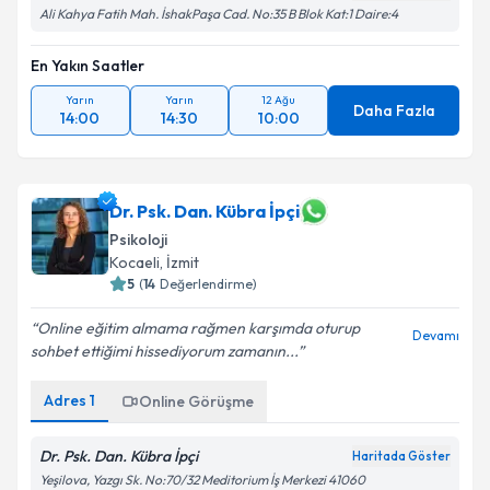
Ali Kahya Fatih Mah. İshakPaşa Cad. No:35 B Blok Kat:1 Daire:4
En Yakın Saatler
Yarın
Yarın
12 Ağu
Daha Fazla
14:00
14:30
10:00
Dr. Psk. Dan. Kübra İpçi
Psikoloji
Kocaeli
, İzmit
5
(
14
Değerlendirme)
Online eğitim almama rağmen karşımda oturup
Devamı
sohbet ettiğimi hissediyorum zamanın...
Adres
1
Online Görüşme
Dr. Psk. Dan. Kübra İpçi
Haritada Göster
Yeşilova, Yazgı Sk. No:70/32 Meditorium İş Merkezi 41060