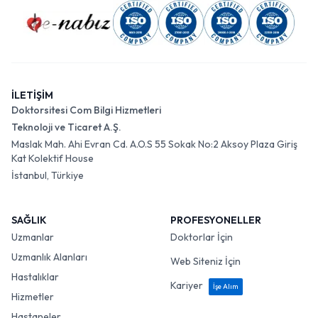
İLETİŞİM
Doktorsitesi Com Bilgi Hizmetleri
Teknoloji ve Ticaret A.Ş.
Maslak Mah. Ahi Evran Cd. A.O.S 55 Sokak No:2 Aksoy Plaza Giriş
Kat Kolektif House
İstanbul, Türkiye
SAĞLIK
PROFESYONELLER
Uzmanlar
Doktorlar İçin
Uzmanlık Alanları
Web Siteniz İçin
Hastalıklar
Kariyer
İşe Alım
Hizmetler
Hastaneler