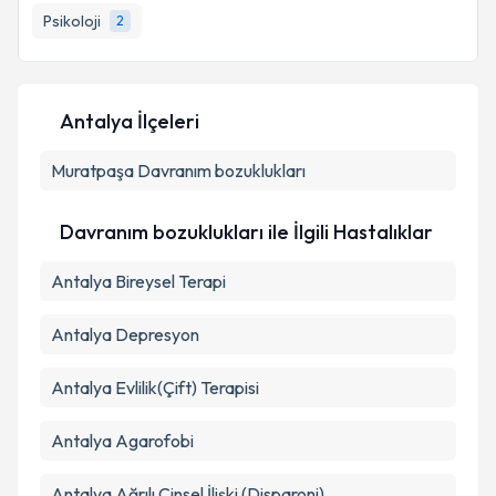
Psikoloji
2
E-posta Adresiniz
Antalya İlçeleri
Kişisel verilerimin işlenmesine ilişkin
Aydınlatma
Muratpaşa
Metni
Davranım bozuklukları
'ni okudum ve kişisel verilerimin belirtilen
kapsamda işlenmesini kabul ediyorum.
Davranım bozuklukları ile İlgili Hastalıklar
Takvim Talebini Gönder
Antalya Bireysel Terapi
Antalya Depresyon
Antalya Evlilik(Çift) Terapisi
Antalya Agarofobi
Antalya Ağrılı Cinsel İlişki (Disparoni)