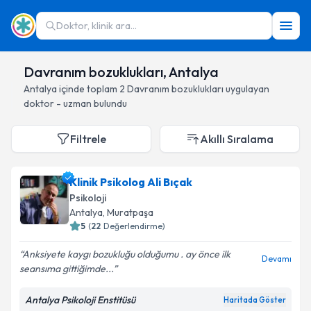
Doktor, klinik ara...
Davranım bozuklukları, Antalya
Antalya
içinde toplam
2
Davranım bozuklukları
uygulayan
doktor - uzman bulundu
Filtrele
Akıllı Sıralama
Klinik Psikolog Ali Bıçak
Psikoloji
Antalya
, Muratpaşa
5
(
22
Değerlendirme)
Anksiyete kaygı bozukluğu olduğumu . ay önce ilk
Devamı
seansıma gittiğimde...
Antalya Psikoloji Enstitüsü
Haritada Göster