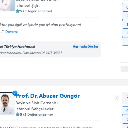
İstanbul
, Şişli
5
(
1
Değerlendirme)
tor çok ilgili ve işinde çok iyi olan profosyonel
..
Devamı
el Türkiye Hastanesi
Haritada Göster
kez Mahallesi, Darülaceze Cd. 14/1, 34381
Prof. Dr. Abuzer Güngör
Beyin ve Sinir Cerrahisi
İstanbul
, Bahçelievler
5
(
3
Değerlendirme)
rosefali Operasyonu gayet başarılı bir şekilde yapan