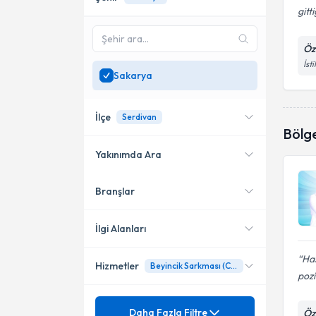
gitt
Öz
İst
Sakarya
İlçe
Serdivan
Bölg
Yakınımda Ara
Branşlar
Konumuma yakın uzmanları
Serdivan
göster
İlgi Alanları
Has
Hizmetler
Beyincik Sarkması (Chiari) Tedavileri
Beyin ve Sinir Cerrahisi
pozi
Mezuniyet
Ameliyatsız Bel Ve Boyun Fıtığı
Daha Fazla Filtre
Öz