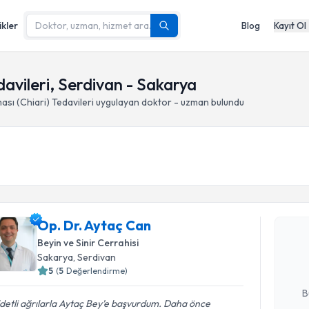
ikler
Blog
Kayıt Ol
davileri, Serdivan - Sakarya
ası (Chiari) Tedavileri
uygulayan doktor - uzman bulundu
Randevu T
Op. Dr. Ay
Op. Dr. Aytaç Can
uzmandan ra
Beyin ve Sinir Cerrahisi
posta ile bi
Sakarya
, Serdivan
5
(
5
Değerlendirme)
E-posta Ad
B
detli ağrılarla Aytaç Bey’e başvurdum. Daha önce