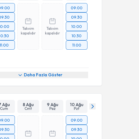
09:00
09:00
09:30
09:30
10:00
10:00
Takvim
Takvim
kapalıdır
kapalıdır
10:30
10:30
11:00
11:00
Daha Fazla Göster
7 Ağu
8 Ağu
9 Ağu
10 Ağu
Cum
Cmt
Paz
Pzt
09:00
09:00
09:30
09:30
10:00
10:00