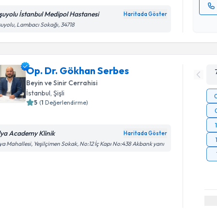
şuyolu İstanbul Medipol Hastanesi
Haritada Göster
Kişisel
uyolu, Lambacı Sokağı, 34718
okudum
işlenm
Op. Dr. Gökhan Serbes
Beyin ve Sinir Cerrahisi
İstanbul
, Şişli
5
(
1
Değerlendirme)
lya Academy Klinik
Haritada Göster
ya Mahallesi, Yeşilçimen Sokak, No:12 İç Kapı No:438 Akbank yanı