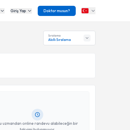
Giriş Yap
Doktor musun?
Sıralama
Akıllı Sıralama
akvimi Talebi
taç Can
için randevu takvimi talebi oluşturun. Size bu
ndevu almanız için bir takvim hazırlandığında e-
lgilendireceğiz.
resiniz
u uzmandan online randevu alabileceğin bir
takvimi bulunmuyor.