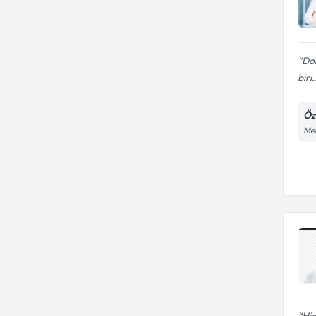
Dok
biri.
Öz
Mer
Hid