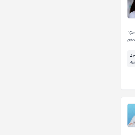
Ço
göre
Ac
Alt