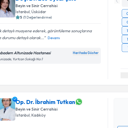
Beyin ve Sinir Cerrahisi
İstanbul
, Üsküdar
5
(
1
Değerlendirme)
k detaylı muayene ederek, görüntüleme sonuçlarına
 durumu detaylı olarak...
Devamı
ıbadem Altunizade Hastanesi
Haritada Göster
unizade, Yurtcan Sokağı No:1
Randevu T
Op. Dr. İ
Size bu uzm
hazırlandığ
Op. Dr. İbrahim Tutkan
Beyin ve Sinir Cerrahisi
E-posta Ad
İstanbul
, Kadıköy