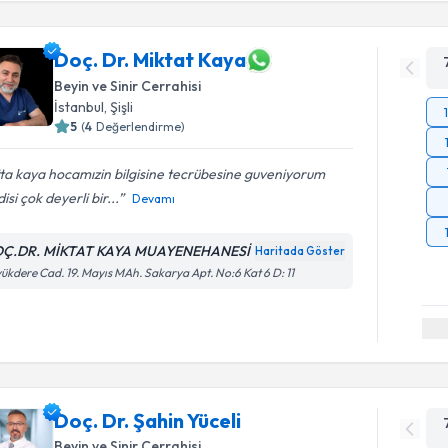
Doç. Dr. Miktat Kaya
Beyin ve Sinir Cerrahisi
İstanbul
, Şişli
5
(
4
Değerlendirme)
ta kaya hocamızin bilgisine tecrübesine guveniyorum
isi çok deyerli bir...
Devamı
Ç.DR. MİKTAT KAYA MUAYENEHANESİ
Haritada Göster
ükdere Cad. 19. Mayıs MAh. Sakarya Apt. No:6 Kat 6 D: 11
Doç. Dr. Şahin Yüceli
Beyin ve Sinir Cerrahisi