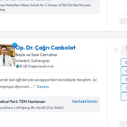
ey Mahallesi Albay Sokak No 7, Güney, 41780 Körfez/Kocaeli,
rkey
Op. Dr. Çağrı Canbolat
Beyin ve Sinir Cerrahisi
İstanbul
, Sultangazi
5
(
21
Değerlendirme)
lardır bel ağrılarıyla savaşıyorken kendisiyle tanıştım. İyi
anışmışız diyorum....
Devamı
dical Park TEM Hastanesi
Haritada Göster
us Emre, Lütfi Aykaç Blv. No:80 D:G, 34260