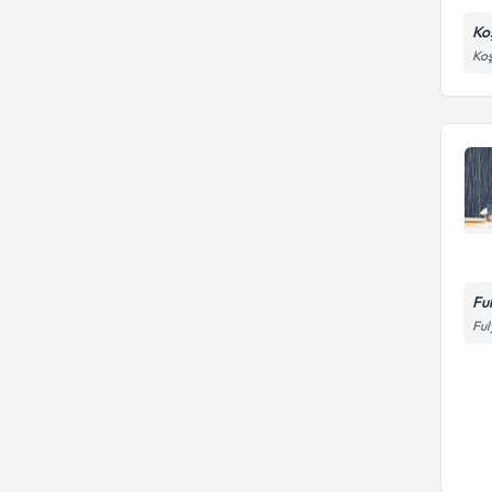
Ko
Koş
Fu
Ful