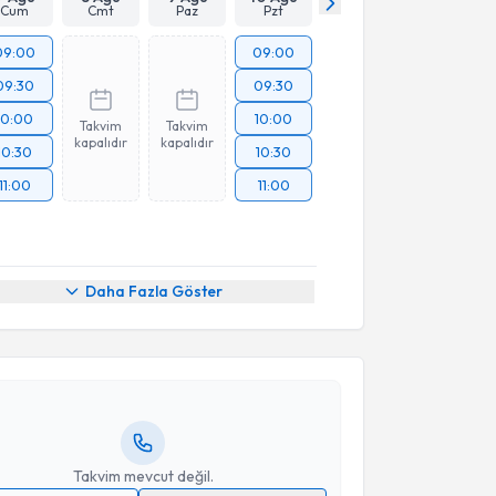
Cum
Cmt
Paz
Pzt
09:00
09:00
09:30
09:30
10:00
10:00
Takvim
Takvim
kapalıdır
kapalıdır
10:30
10:30
11:00
11:00
akvimi Talebi
Daha Fazla Göster
brahim Tutkan
için randevu takvimi talebi oluşturun.
andan randevu almanız için bir takvim
ında e-posta ile bilgilendireceğiz.
resiniz
Takvim mevcut değil.