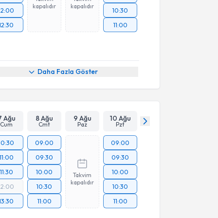
kapalıdır
kapalıdır
12:00
10:30
12:30
11:00
Daha Fazla Göster
7 Ağu
8 Ağu
9 Ağu
10 Ağu
Cum
Cmt
Paz
Pzt
10:30
09:00
09:00
11:00
09:30
09:30
11:30
10:00
10:00
Takvim
kapalıdır
12:00
10:30
10:30
13:30
11:00
11:00