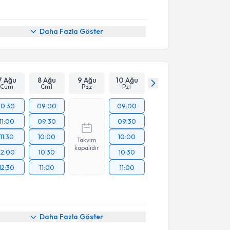
Daha Fazla Göster
7 Ağu
8 Ağu
9 Ağu
10 Ağu
Cum
Cmt
Paz
Pzt
10:30
09:00
09:00
11:00
09:30
09:30
11:30
10:00
10:00
Takvim
kapalıdır
12:00
10:30
10:30
12:30
11:00
11:00
Daha Fazla Göster