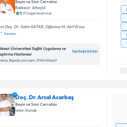
Beyin ve Sinir Cerrahisi
Balıkesir
,
Altıeylül
5
(
1
Değerlendirme)
ın Doç. Dr. Salim KATAR, Oğlumuz M. Akif Ersoy
.
Devamı
lıkesir Üniversitesi Sağlık Uygulama ve
Haritada Göster
aştırma Hastanesi
aköy, Bigadiç yolu üzeri, 10145 Altıeylül
Randevu T
Doç. Dr. A
Size bu uzm
Doç. Dr. Arsal Acarbaş
hazırlandığ
Beyin ve Sinir Cerrahisi
E-posta Ad
İzmir
,
Konak