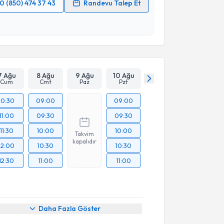
0 (850) 474 37 43
Randevu Talep Et
 verilerimin işlenmesine ilişkin
Aydınlatma Metni
'ni
 ve kişisel verilerimin belirtilen kapsamda
esini kabul ediyorum.
Takvim Talebini Gönder
7 Ağu
8 Ağu
9 Ağu
10 Ağu
Cum
Cmt
Paz
Pzt
10:30
09:00
09:00
11:00
09:30
09:30
11:30
10:00
10:00
Takvim
kapalıdır
12:00
10:30
10:30
12:30
11:00
11:00
Daha Fazla Göster