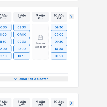
7 Ağu
8 Ağu
9 Ağu
10 Ağu
Cum
Cmt
Paz
Pzt
10:30
08:30
08:30
11:00
09:00
09:00
11:30
09:30
09:30
Takvim
kapalıdır
12:00
10:00
10:00
12:30
10:30
10:30
Daha Fazla Göster
7 Ağu
8 Ağu
9 Ağu
10 Ağu
Cum
Cmt
Paz
Pzt