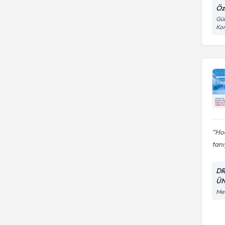
Öz
Gün
Kon
Ho
tanı
DR
ÜN
Mev