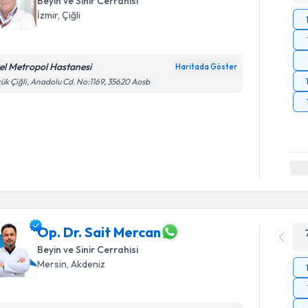
Beyin ve Sinir Cerrahisi
İzmir
,
Çiğli
el Metropol Hastanesi
Haritada Göster
ük Çiğli, Anadolu Cd. No:1169, 35620 Aosb
Op. Dr. Sait Mercan
Beyin ve Sinir Cerrahisi
Mersin
,
Akdeniz