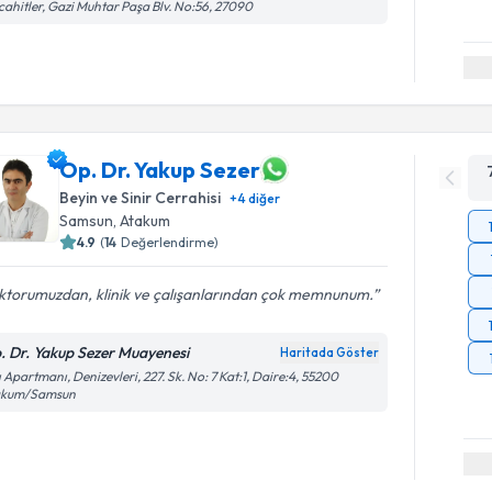
ahitler, Gazi Muhtar Paşa Blv. No:56, 27090
Op. Dr. Yakup Sezer
Beyin ve Sinir Cerrahisi
+
4
diğer
Samsun
,
Atakum
4.9
(
14
Değerlendirme)
ktorumuzdan, klinik ve çalışanlarından çok memnunum.
. Dr. Yakup Sezer Muayenesi
Haritada Göster
ı Apartmanı, Denizevleri, 227. Sk. No: 7 Kat:1, Daire:4, 55200
akum/Samsun