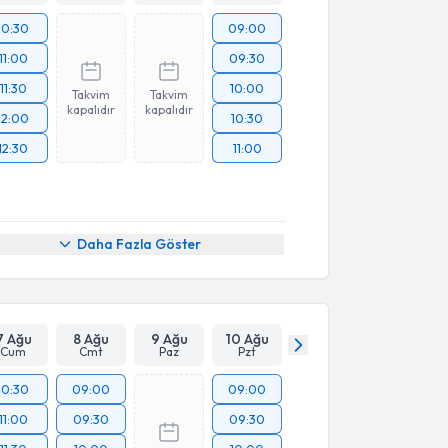
10:30
09:00
11:00
09:30
11:30
10:00
Takvim
Takvim
kapalıdır
kapalıdır
12:00
10:30
12:30
11:00
Daha Fazla Göster
7 Ağu
8 Ağu
9 Ağu
10 Ağu
Cum
Cmt
Paz
Pzt
10:30
09:00
09:00
11:00
09:30
09:30