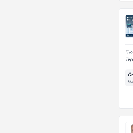
Hoc
Teşe
Öz
Has