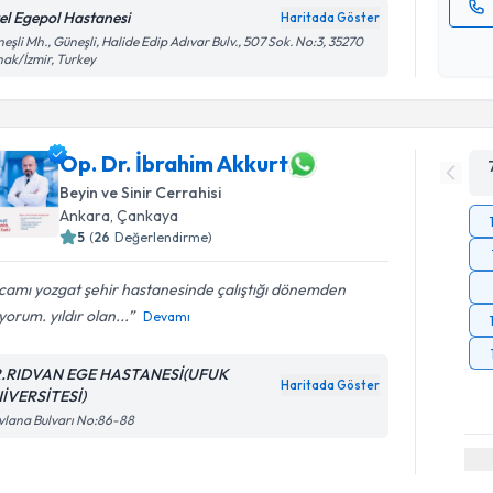
el Egepol Hastanesi
Haritada Göster
Kişisel
eşli Mh., Güneşli, Halide Edip Adıvar Bulv., 507 Sok. No:3, 35270
ak/İzmir, Turkey
okudum
işlenm
Op. Dr. İbrahim Akkurt
Beyin ve Sinir Cerrahisi
Ankara
,
Çankaya
5
(
26
Değerlendirme)
camı yozgat şehir hastanesinde çalıştığı dönemden
yorum. yıldır olan...
Devamı
.RIDVAN EGE HASTANESİ(UFUK
Haritada Göster
İVERSİTESİ)
lana Bulvarı No:86-88