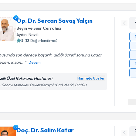
Op. Dr. Sercan Savaş Yalçın
Beyin ve Sinir Cerrahisi
Aydın
,
Nazilli
5
(
12
Değerlendirme)
usunda son derece başarılı, aldığı ücreti sonuna kadar
den, insan...
Devamı
zilli Özel Referans Hastanesi
Haritada Göster
i Sanayi Mahallesi Devlet Karayolu Cad. No:59, 09900
Doç. Dr. Salim Katar