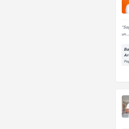
Say
un..
Ba
Ar
Paş