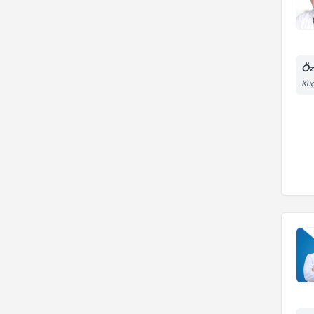
Öz
Küç