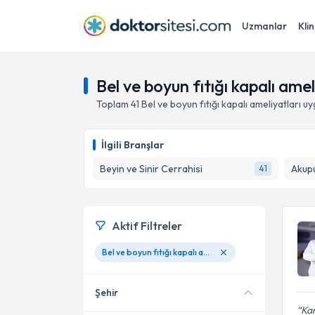
Uzmanlar
Klin
Bel ve boyun fıtığı kapalı am
Toplam
41
Bel ve boyun fıtığı kapalı ameliyatları
uy
İlgili Branşlar
Beyin ve Sinir Cerrahisi
Akup
41
Aktif Filtreler
Bel ve boyun fıtığı kapalı ameliyatları
Şehir
Ka