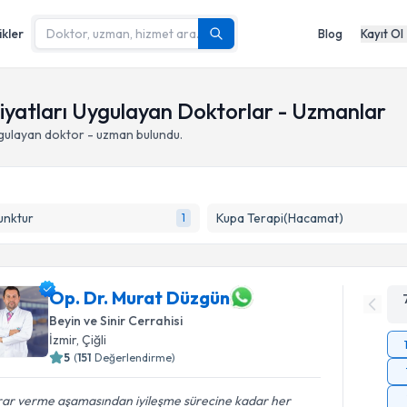
ikler
Blog
Kayıt Ol
eliyatları Uygulayan Doktorlar - Uzmanlar
gulayan doktor - uzman bulundu.
unktur
Kupa Terapi(Hacamat)
1
Op. Dr. Murat Düzgün
Beyin ve Sinir Cerrahisi
İzmir
,
Çiğli
5
(
151
Değerlendirme)
rar verme aşamasından iyileşme sürecine kadar her