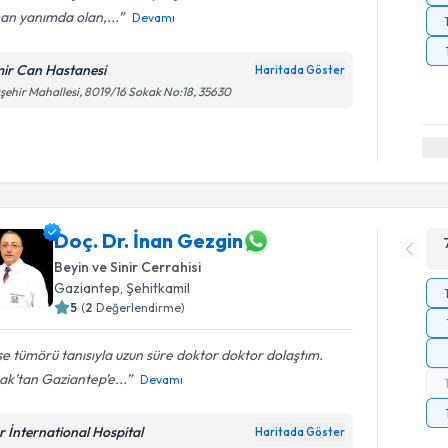
an yanımda olan,...
Devamı
mir Can Hastanesi
Haritada Göster
şehir Mahallesi, 8019/16 Sokak No:18, 35630
Doç. Dr. İnan Gezgin
Beyin ve Sinir Cerrahisi
Gaziantep
,
Şehitkamil
5
(
2
Değerlendirme)
e tümörü tanısıyla uzun süre doktor doktor dolaştım.
ak’tan Gaziantep’e...
Devamı
r İnternational Hospital
Haritada Göster