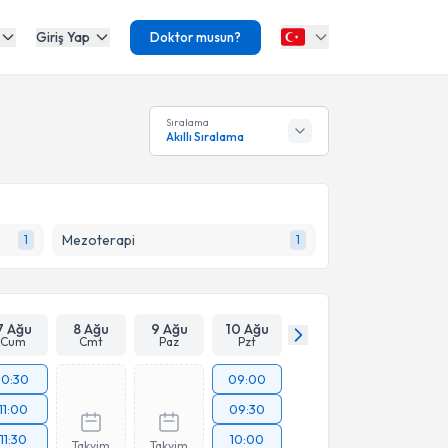
Giriş Yap
Doktor musun?
Sıralama
Akıllı Sıralama
Mezoterapi
1
1
7 Ağu
8 Ağu
9 Ağu
10 Ağu
Cum
Cmt
Paz
Pzt
10:30
09:00
11:00
09:30
11:30
10:00
Takvim
Takvim