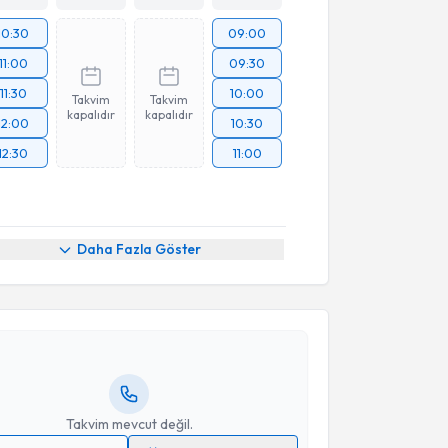
10:30
09:00
11:00
09:30
11:30
10:00
Takvim
Takvim
kapalıdır
kapalıdır
12:00
10:30
12:30
11:00
akvimi Talebi
Daha Fazla Göster
rsal Acarbaş
için randevu takvimi talebi oluşturun.
andan randevu almanız için bir takvim
ında e-posta ile bilgilendireceğiz.
resiniz
Takvim mevcut değil.