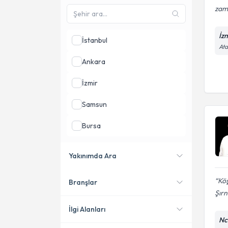
zam
İz
İstanbul
Ata
Ankara
İzmir
Samsun
Bursa
Antalya
Yakınımda Ara
Aydın
Köş
Branşlar
Konumuma yakın uzmanları
Şırn
göster
İlgi Alanları
Nc