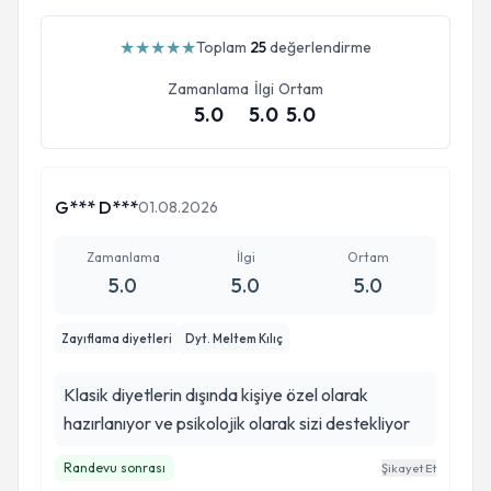
★
★
★
★
★
Toplam
25
değerlendirme
Zamanlama
İlgi
Ortam
5.0
5.0
5.0
G*** D***
01.08.2026
Zamanlama
İlgi
Ortam
5.0
5.0
5.0
Zayıflama diyetleri
Dyt. Meltem Kılıç
Klasik diyetlerin dışında kişiye özel olarak
hazırlanıyor ve psikolojik olarak sizi destekliyor
Randevu sonrası
Şikayet Et