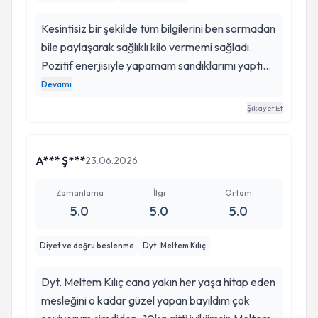
Kesintisiz bir şekilde tüm bilgilerini ben sormadan
bile paylaşarak sağlıklı kilo vermemi sağladı.
Pozitif enerjisiyle yapamam sandıklarımı yaptım
sayesinde. Mükemmel bir doktor gözüm kapalı
Devamı
tüm sevdiklerimi yonlendirebilirim. Süreç
Şikayet Et
boyunca aileden çok destek verdiği için ayrıca
teşekkür ederim 🌸
A*** Ş***
23.06.2026
Zamanlama
İlgi
Ortam
5.0
5.0
5.0
Diyet ve doğru beslenme
Dyt. Meltem Kılıç
Dyt. Meltem Kılıç cana yakın her yaşa hitap eden
mesleğini o kadar güzel yapan bayıldım çok