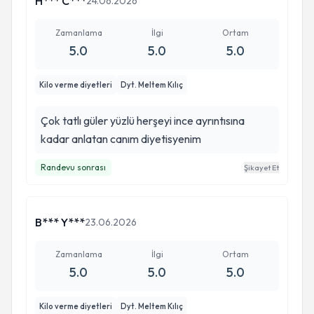
H*** C***
24.06.2026
Zamanlama
İlgi
Ortam
5.0
5.0
5.0
Kilo verme diyetleri
Dyt. Meltem Kılıç
Çok tatlı güler yüzlü herşeyi ince ayrıntısına
kadar anlatan canım diyetisyenim
Randevu sonrası
Şikayet Et
B*** Y***
23.06.2026
Zamanlama
İlgi
Ortam
5.0
5.0
5.0
Kilo verme diyetleri
Dyt. Meltem Kılıç