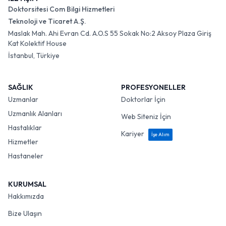
Doktorsitesi Com Bilgi Hizmetleri
Teknoloji ve Ticaret A.Ş.
Maslak Mah. Ahi Evran Cd. A.O.S 55 Sokak No:2 Aksoy Plaza Giriş
Kat Kolektif House
İstanbul, Türkiye
SAĞLIK
PROFESYONELLER
Uzmanlar
Doktorlar İçin
Uzmanlık Alanları
Web Siteniz İçin
Hastalıklar
Kariyer
İşe Alım
Hizmetler
Hastaneler
KURUMSAL
Hakkımızda
Bize Ulaşın