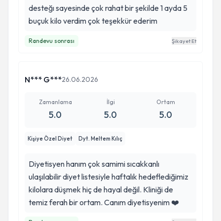
desteğı sayesinde çok rahat bir şekilde 1 ayda 5
buçuk kilo verdim çok teşekkür ederim
Randevu sonrası
Şikayet Et
N*** G***
26.06.2026
Zamanlama
İlgi
Ortam
5.0
5.0
5.0
Kişiye Özel Diyet
Dyt. Meltem Kılıç
Diyetisyen hanım çok samimi sıcakkanlı
ulaşılabilir diyet listesiyle haftalık hedeflediğimiz
kilolara düşmek hiç de hayal değil. Kliniği de
temiz ferah bir ortam. Canım diyetisyenim ❤️