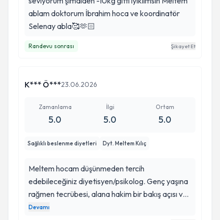
seviyorum şimdiden -10kg gitti iyikiimsin Meltem
ablam doktorum İbrahim hoca ve koordinatör
Selenay abla🥰🫶🏻
Randevu sonrası
Şikayet Et
K*** Ö***
23.06.2026
Zamanlama
İlgi
Ortam
5.0
5.0
5.0
Sağlıklı beslenme diyetleri
Dyt. Meltem Kılıç
Meltem hocam düşünmeden tercih
edebileceğiniz diyetisyen/psikolog. Genç yaşına
rağmen tecrübesi, alana hakim bir bakış açısı ve
diyetisyenlik desteğini psikoloji uzmanlığı ile
Devamı
harmanlaması danışanlarına büyük güven