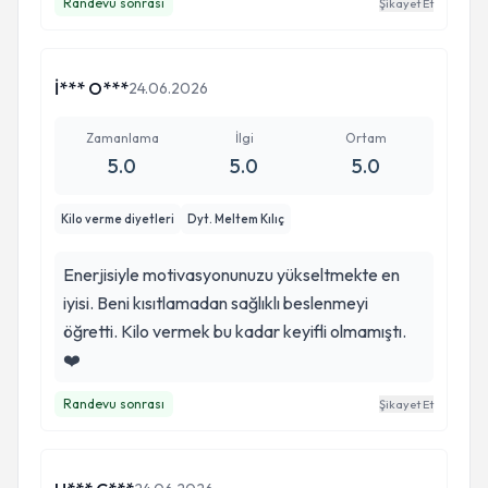
Randevu sonrası
Şikayet Et
İ*** O***
24.06.2026
Zamanlama
İlgi
Ortam
5.0
5.0
5.0
Kilo verme diyetleri
Dyt. Meltem Kılıç
Enerjisiyle motivasyonunuzu yükseltmekte en
iyisi. Beni kısıtlamadan sağlıklı beslenmeyi
öğretti. Kilo vermek bu kadar keyifli olmamıştı.
❤️
Randevu sonrası
Şikayet Et