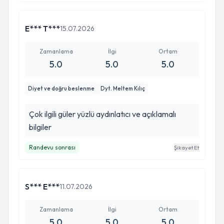
E*** T***
15.07.2026
Zamanlama
İlgi
Ortam
5.0
5.0
5.0
Diyet ve doğru beslenme
Dyt. Meltem Kılıç
Çok ilgili güler yüzlü aydınlatıcı ve açıklamalı
bilgiler
Randevu sonrası
Şikayet Et
S*** E***
11.07.2026
Zamanlama
İlgi
Ortam
5.0
5.0
5.0