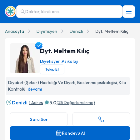
Doktor, klinik ara...
Anasayfa
Diyetisyen
Denizli
Dyt. Meltem Kılıç
Dyt. Meltem Kılıç
Diyetisyen
,
Psikoloji
Takip Et
Dyt. Meltem Kılıç Profil Fotoğrafı
Diyabet (Şeker) Hastalığı Ve Diyeti, Beslenme psikolojisi, Kilo
Kontrolü
devamı
Denizli
5.0
1 Adres
(
25
Değerlendirme)
Soru Sor
Randevu Al