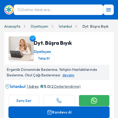
Doktor, klinik ara...
Anasayfa
Diyetisyen
İstanbul
Dyt. Büşra Bıyık
Dyt. Büşra Bıyık
Diyetisyen
Takip Et
Dyt. Büşra Bıyık Profil Fotoğrafı
Ergenlik Döneminde Beslenme, Yetişkin Hastalıklarında
Beslenme, Okul Çağı Beslenmesi
devamı
İstanbul
5.0
1 Adres
(
2
Değerlendirme)
Soru Sor
Randevu Al