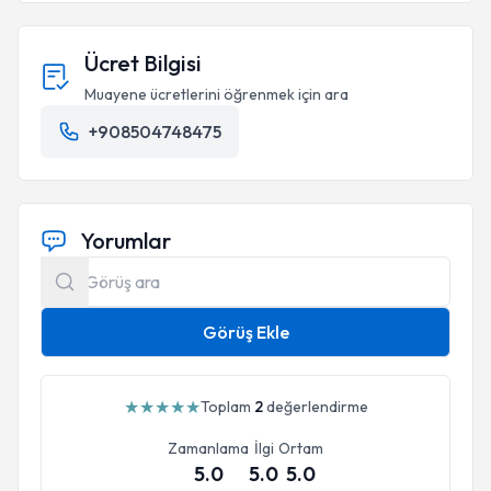
Ücret Bilgisi
Muayene ücretlerini öğrenmek için ara
+908504748475
Yorumlar
Görüş Ekle
★
★
★
★
★
Toplam
2
değerlendirme
Zamanlama
İlgi
Ortam
5.0
5.0
5.0