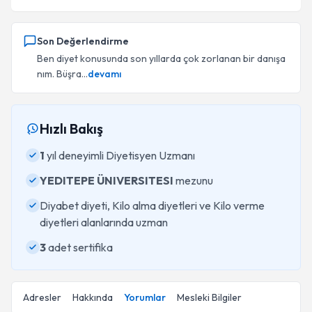
Son Değerlendirme
Ben diyet konusunda son yıllarda çok zorlanan bir danışa
nım. Büşra...
devamı
Hızlı Bakış
1
yıl deneyimli Diyetisyen Uzmanı
YEDITEPE ÜNIVERSITESI
mezunu
Diyabet diyeti, Kilo alma diyetleri ve Kilo verme
diyetleri alanlarında uzman
3
adet sertifika
Adresler
Hakkında
Yorumlar
Mesleki Bilgiler