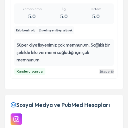
Büşra bu konuda danışanlar arası saat
düzenlemesini güzel yapıyor. Ben olumsuz bir
Zamanlama
İlgi
Ortam
durumla hiçbir zaman karşılaşmadım ve tavsiye
5.0
5.0
5.0
ediyorum. Başarılarının devamını diliyorum.
Kilo kontrolü
Diyetisyen Büşra Bıyık
Süper diyetisyenimiz çok memnunum. Sağlıklı bir
şekilde kilo vermemi sağladığı için çok
memnunum.
Randevu sonrası
Şikayet Et
Sosyal Medya ve PubMed Hesapları