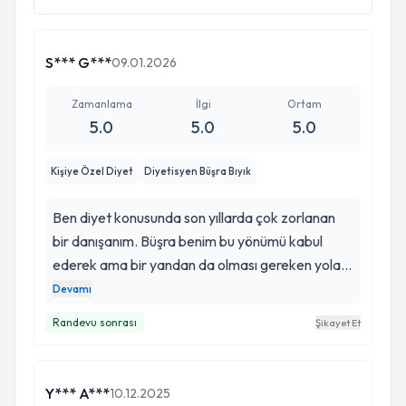
S*** G***
09.01.2026
Zamanlama
İlgi
Ortam
5.0
5.0
5.0
Kişiye Özel Diyet
Diyetisyen Büşra Bıyık
Ben diyet konusunda son yıllarda çok zorlanan
bir danışanım. Büşra benim bu yönümü kabul
ederek ama bir yandan da olması gereken yola
sokarak törpüledi. Her listede fikir alışverişi
Devamı
yaparak, o hafta neler yemem gerektiğini
Randevu sonrası
Şikayet Et
konuşarak liste hazırlıyoruz. Her gittiğimde
beklemeden içeriye girebiliyorum ve diğer
danışanları bekletme durumu hiç yaşamıyorum.
Y*** A***
10.12.2025