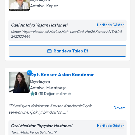
takvim hazırlandığında e-posta ile bilgilendireceğiz.
Antalya
, Kepez
E-posta Adresiniz
Özel Antalya Yaşam Hastanesi
Haritada Göster
Kemer Yaşam Hastanesi Merkez Mah. Lise Cad. No:26 Kemer ANTALYA
2422120444
Kişisel verilerimin işlenmesine ilişkin
Aydınlatma
Randevu Talep Et
Metni
'ni okudum ve kişisel verilerimin belirtilen
Randevu Takvimi Talebi
kapsamda işlenmesini kabul ediyorum.
Dyt. Mine Şatana
için randevu takvimi talebi
Dyt. Kevser Aslan Kandemir
Takvim Talebini Gönder
oluşturun. Size bu uzmandan randevu almanız için bir
Diyetisyen
takvim hazırlandığında e-posta ile bilgilendireceğiz.
Antalya
, Muratpaşa
5
(
13
Değerlendirme)
E-posta Adresiniz
Diyetisyen doktorum Kevser Kandemir'i çok
Devamı
seviyorum. Çok iyi bir doktor....
Özel Medstar Topçular Hastanesi
Haritada Göster
Kişisel verilerimin işlenmesine ilişkin
Aydınlatma
Tarım Mah. Perge Bulv. No:19
Metni
'ni okudum ve kişisel verilerimin belirtilen