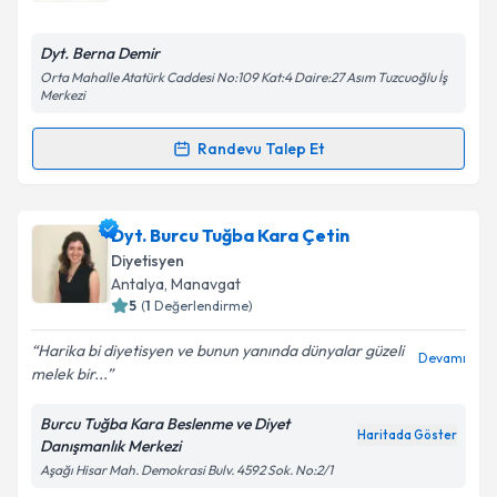
E-posta Adresiniz
Dyt. Berna Demir
Orta Mahalle Atatürk Caddesi No:109 Kat:4 Daire:27 Asım Tuzcuoğlu İş
Merkezi
Kişisel verilerimin işlenmesine ilişkin
Aydınlatma
Randevu Talep Et
Metni
'ni okudum ve kişisel verilerimin belirtilen
Randevu Takvimi Talebi
kapsamda işlenmesini kabul ediyorum.
Dyt. Berna Demir
için randevu takvimi talebi
Dyt. Burcu Tuğba Kara Çetin
Takvim Talebini Gönder
oluşturun. Size bu uzmandan randevu almanız için bir
Diyetisyen
takvim hazırlandığında e-posta ile bilgilendireceğiz.
Antalya
, Manavgat
5
(
1
Değerlendirme)
E-posta Adresiniz
Harika bi diyetisyen ve bunun yanında dünyalar güzeli
Devamı
melek bir...
Burcu Tuğba Kara Beslenme ve Diyet
Kişisel verilerimin işlenmesine ilişkin
Aydınlatma
Haritada Göster
Danışmanlık Merkezi
Metni
'ni okudum ve kişisel verilerimin belirtilen
Aşağı Hisar Mah. Demokrasi Bulv. 4592 Sok. No:2/1
kapsamda işlenmesini kabul ediyorum.