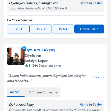
Diyetisyen Hatice Çörütoğlu Var
Haritada Göster
Yukarı Hisar, Hastane Cd. No:2 Kat:2 Daire:14
En Yakın Saatler
12:10
15:20
15:40
Daha Fazla
Dyt. Arzu Akçay
Diyetisyen
Antalya
, Kepez
5
(
264
Değerlendirme)
Geçen hafta motivasyonum düşmüştü kilo almıştım
Devamı
ama bu hafta...
Adres
1
Online Görüşme
Dyt. Arzu Akçay
Haritada Göster
Özgürlük Mh. Mehmet Akif Cad. Karayolları Sitesi No:25 10.Blok Kat:1 D:1