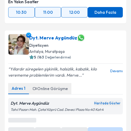
En Yakın Saatler
10:30
11:00
12:00
Daha Fazla
Dyt. Merve Aygündüz
Diyetisyen
Antalya
, Muratpaşa
5
(
163
Değerlendirme)
Yıllardır süregelen şişkinlik, halsizlik, kabızlık, kilo
Devamı
verememe problemlerim vardı. Merve...
Adres
1
Online Görüşme
Dyt. Merve Aygündüz
Haritada Göster
Tahıl Pazarı Mah. Çatal Köprü Cad. Deveci Plaza No:40 Kat:4
En Yakın Saatler