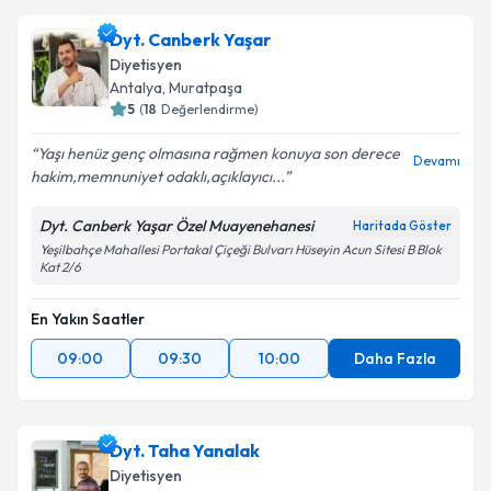
Dyt. Canberk Yaşar
Diyetisyen
Antalya
, Muratpaşa
5
(
18
Değerlendirme)
Yaşı henüz genç olmasına rağmen konuya son derece
Devamı
hakim,memnuniyet odaklı,açıklayıcı...
Dyt. Canberk Yaşar Özel Muayenehanesi
Haritada Göster
Yeşilbahçe Mahallesi Portakal Çiçeği Bulvarı Hüseyin Acun Sitesi B Blok
Kat 2/6
En Yakın Saatler
09:00
09:30
10:00
Daha Fazla
Dyt. Taha Yanalak
Diyetisyen