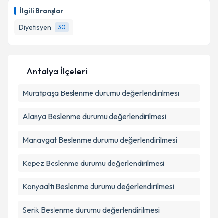
oluşturun. Size bu uzmandan randevu almanız için bir
Takvim Talebini Gönder
İlgili Branşlar
takvim hazırlandığında e-posta ile bilgilendireceğiz.
Diyetisyen
30
E-posta Adresiniz
Antalya İlçeleri
Kişisel verilerimin işlenmesine ilişkin
Aydınlatma
Muratpaşa
Metni
Beslenme durumu değerlendirilmesi
'ni okudum ve kişisel verilerimin belirtilen
kapsamda işlenmesini kabul ediyorum.
Alanya
Beslenme durumu değerlendirilmesi
Takvim Talebini Gönder
Manavgat
Beslenme durumu değerlendirilmesi
Kepez
Beslenme durumu değerlendirilmesi
Konyaaltı
Beslenme durumu değerlendirilmesi
Serik
Beslenme durumu değerlendirilmesi