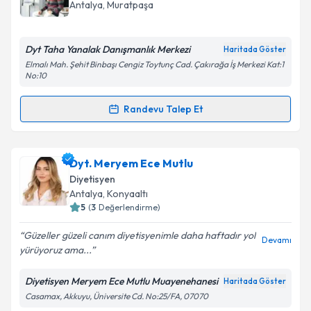
Antalya
, Muratpaşa
Dyt Taha Yanalak Danışmanlık Merkezi
Haritada Göster
Elmalı Mah. Şehit Binbaşı Cengiz Toytunç Cad. Çakırağa İş Merkezi Kat:1
No:10
Randevu Talep Et
Randevu Takvimi Talebi
Dyt. Taha Yanalak
için randevu takvimi talebi
Dyt. Meryem Ece Mutlu
oluşturun. Size bu uzmandan randevu almanız için bir
Diyetisyen
takvim hazırlandığında e-posta ile bilgilendireceğiz.
Antalya
, Konyaaltı
5
(
3
Değerlendirme)
E-posta Adresiniz
Güzeller güzeli canım diyetisyenimle daha haftadır yol
Devamı
yürüyoruz ama...
Diyetisyen Meryem Ece Mutlu Muayenehanesi
Haritada Göster
Kişisel verilerimin işlenmesine ilişkin
Aydınlatma
Casamax, Akkuyu, Üniversite Cd. No:25/FA, 07070
Metni
'ni okudum ve kişisel verilerimin belirtilen