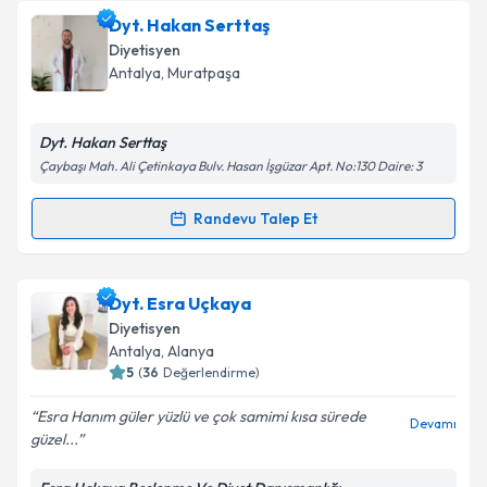
Dyt. Gül Uygun
için randevu takvimi talebi oluşturun.
Dyt. Hakan Serttaş
Size bu uzmandan randevu almanız için bir takvim
Diyetisyen
hazırlandığında e-posta ile bilgilendireceğiz.
Antalya
, Muratpaşa
E-posta Adresiniz
Dyt. Hakan Serttaş
Çaybaşı Mah. Ali Çetinkaya Bulv. Hasan İşgüzar Apt. No:130 Daire: 3
Kişisel verilerimin işlenmesine ilişkin
Aydınlatma
Randevu Talep Et
Randevu Takvimi Talebi
Metni
'ni okudum ve kişisel verilerimin belirtilen
kapsamda işlenmesini kabul ediyorum.
Dyt. Hakan Serttaş
için randevu takvimi talebi
Dyt. Esra Uçkaya
oluşturun. Size bu uzmandan randevu almanız için bir
Takvim Talebini Gönder
Diyetisyen
takvim hazırlandığında e-posta ile bilgilendireceğiz.
Antalya
, Alanya
5
(
36
Değerlendirme)
E-posta Adresiniz
Esra Hanım güler yüzlü ve çok samimi kısa sürede
Devamı
güzel...