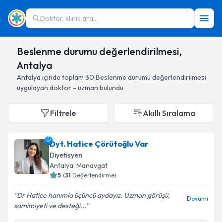
Doktor, klinik ara...
Beslenme durumu değerlendirilmesi,
Antalya
Antalya
içinde toplam
30
Beslenme durumu değerlendirilmesi
uygulayan doktor - uzman bulundu
Filtrele
Akıllı Sıralama
Dyt. Hatice Çörütoğlu Var
Diyetisyen
Antalya
, Manavgat
5
(
31
Değerlendirme)
Dr Hatice hanımla üçüncü aydayız. Uzman görüşü,
Devamı
samimiyeti ve desteği...