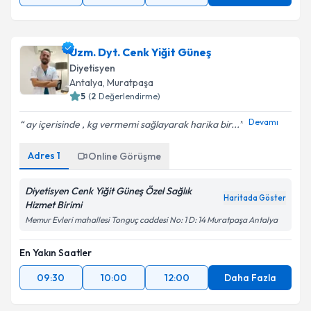
Uzm. Dyt. Cenk Yiğit Güneş
Diyetisyen
Antalya
, Muratpaşa
5
(
2
Değerlendirme)
Devamı
ay içerisinde , kg vermemi sağlayarak harika bir...
Adres
1
Online Görüşme
Diyetisyen Cenk Yiğit Güneş Özel Sağlık
Haritada Göster
Hizmet Birimi
Memur Evleri mahallesi Tonguç caddesi No: 1 D: 14 Muratpaşa Antalya
En Yakın Saatler
09:30
10:00
12:00
Daha Fazla