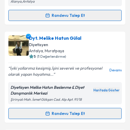
Alanya,Antalya
Kişisel verilerimin işlenmesine ilişkin
Aydınlatma
Randevu Talep Et
Randevu Takvimi Talebi
Metni
'ni okudum ve kişisel verilerimin belirtilen
kapsamda işlenmesini kabul ediyorum.
Dyt. İpek Kurt
için randevu takvimi talebi oluşturun.
Dyt. Melike Hatun Gülal
Size bu uzmandan randevu almanız için bir takvim
Takvim Talebini Gönder
Diyetisyen
hazırlandığında e-posta ile bilgilendireceğiz.
Antalya
, Muratpaşa
5
(
1
Değerlendirme)
E-posta Adresiniz
İyiki yollarımız kesişmiş.İşini severek ve profesyonel
Devamı
olarak yapan hayatıma...
Diyetisyen Melike Hatun Beslenme & Diyet
Kişisel verilerimin işlenmesine ilişkin
Aydınlatma
Haritada Göster
Danışmanlık Merkezi
Metni
'ni okudum ve kişisel verilerimin belirtilen
Şirinyalı Mah. İsmet Gökşan Cad. Alp Apt. 91/18
kapsamda işlenmesini kabul ediyorum.
Randevu Talep Et
Randevu Takvimi Talebi
Takvim Talebini Gönder