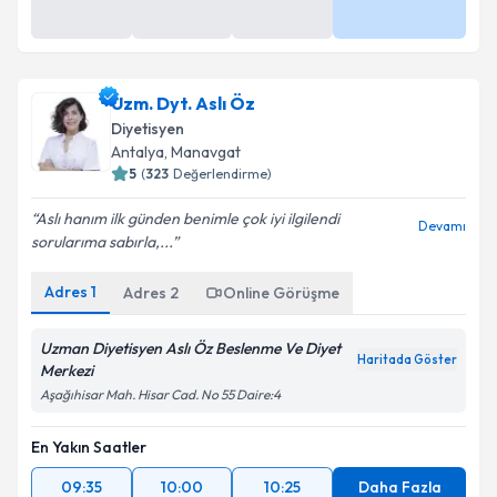
13:30
14:00
14:30
Daha Fazla
Uzm. Dyt. Aslı Öz
Diyetisyen
Antalya
, Manavgat
5
(
323
Değerlendirme)
Aslı hanım ilk günden benimle çok iyi ilgilendi
Devamı
sorularıma sabırla,...
Adres
1
Adres
2
Online Görüşme
Uzman Diyetisyen Aslı Öz Beslenme Ve Diyet
Haritada Göster
Merkezi
Aşağıhisar Mah. Hisar Cad. No 55 Daire:4
En Yakın Saatler
09:35
10:00
10:25
Daha Fazla