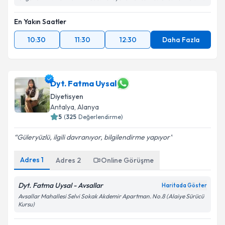
En Yakın Saatler
10:30
11:30
12:30
Daha Fazla
Dyt. Fatma Uysal
Diyetisyen
Antalya
, Alanya
5
(
325
Değerlendirme)
Güleryüzlü, ilgili davranıyor, bilgilendirme yapıyor
Adres
1
Adres
2
Online Görüşme
Dyt. Fatma Uysal - Avsallar
Haritada Göster
Avsallar Mahallesi Selvi Sokak Akdemir Apartman. No.8 (Alaiye Sürücü
Kursu)