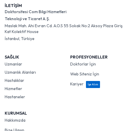
İLETİŞİM
Doktorsitesi Com Bilgi Hizmetleri
Teknoloji ve Ticaret A.Ş.
Maslak Mah. Ahi Evran Cd. A.O.S 55 Sokak No:2 Aksoy Plaza Giriş
Kat Kolektif House
İstanbul, Türkiye
SAĞLIK
PROFESYONELLER
Uzmanlar
Doktorlar İçin
Uzmanlık Alanları
Web Siteniz İçin
Hastalıklar
Kariyer
İşe Alım
Hizmetler
Hastaneler
KURUMSAL
Hakkımızda
Bize Ulaşın