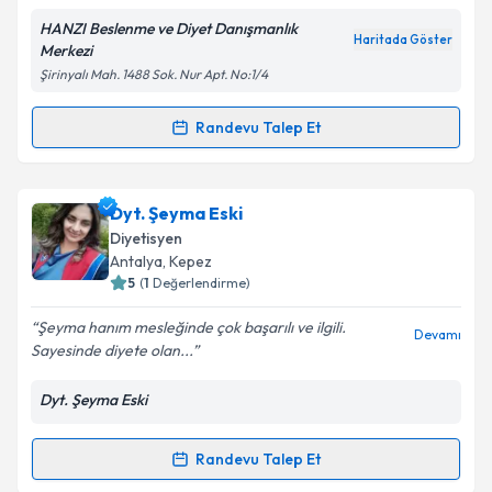
HANZI Beslenme ve Diyet Danışmanlık
Kişisel verilerimin işlenmesine ilişkin
Aydınlatma
Haritada Göster
Merkezi
Metni
'ni okudum ve kişisel verilerimin belirtilen
Şirinyalı Mah. 1488 Sok. Nur Apt. No:1/4
kapsamda işlenmesini kabul ediyorum.
Randevu Talep Et
Randevu Takvimi Talebi
Takvim Talebini Gönder
Uzm. Dyt. Tuğba Kaşlıoğlu
için randevu takvimi
Dyt. Şeyma Eski
talebi oluşturun. Size bu uzmandan randevu almanız
Diyetisyen
için bir takvim hazırlandığında e-posta ile
Antalya
, Kepez
bilgilendireceğiz.
5
(
1
Değerlendirme)
E-posta Adresiniz
Şeyma hanım mesleğinde çok başarılı ve ilgili.
Devamı
Sayesinde diyete olan...
Dyt. Şeyma Eski
Kişisel verilerimin işlenmesine ilişkin
Aydınlatma
Metni
'ni okudum ve kişisel verilerimin belirtilen
Randevu Talep Et
Randevu Takvimi Talebi
kapsamda işlenmesini kabul ediyorum.