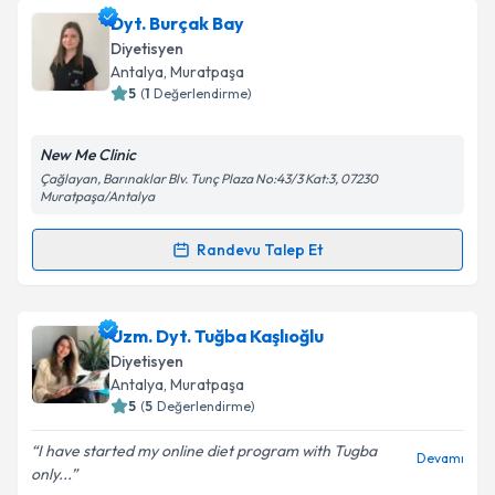
Dyt. Melike Hatun Gülal
için randevu takvimi talebi
Dyt. Burçak Bay
oluşturun. Size bu uzmandan randevu almanız için bir
Diyetisyen
takvim hazırlandığında e-posta ile bilgilendireceğiz.
Antalya
, Muratpaşa
5
(
1
Değerlendirme)
E-posta Adresiniz
New Me Clinic
Çağlayan, Barınaklar Blv. Tunç Plaza No:43/3 Kat:3, 07230
Muratpaşa/Antalya
Kişisel verilerimin işlenmesine ilişkin
Aydınlatma
Metni
'ni okudum ve kişisel verilerimin belirtilen
Randevu Talep Et
Randevu Takvimi Talebi
kapsamda işlenmesini kabul ediyorum.
Takvim Talebini Gönder
Dyt. Burçak Bay
için randevu takvimi talebi oluşturun.
Uzm. Dyt. Tuğba Kaşlıoğlu
Size bu uzmandan randevu almanız için bir takvim
Diyetisyen
hazırlandığında e-posta ile bilgilendireceğiz.
Antalya
, Muratpaşa
5
(
5
Değerlendirme)
E-posta Adresiniz
I have started my online diet program with Tugba
Devamı
only...