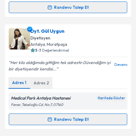
Randevu Talep Et
Randevu Takvimi Talebi
Takvim Talebini Gönder
Dyt. Burcu Tuğba Kara Çetin
için randevu takvimi
Dyt. Gül Uygun
talebi oluşturun. Size bu uzmandan randevu almanız
Diyetisyen
için bir takvim hazırlandığında e-posta ile
Antalya
, Muratpaşa
bilgilendireceğiz.
5
(
1
Değerlendirme)
E-posta Adresiniz
Her kilo aldığımda gittiğim tek adrestir.Güvendiğim iyi
Devamı
bir diyetisyendir kendisi...
Adres
1
Adres
2
Kişisel verilerimin işlenmesine ilişkin
Aydınlatma
Metni
'ni okudum ve kişisel verilerimin belirtilen
Medical Park Antalya Hastanesi
Haritada Göster
kapsamda işlenmesini kabul ediyorum.
Fener, Tekelioğlu Cd. No:7, 07160
Randevu Talep Et
Takvim Talebini Gönder
Randevu Takvimi Talebi