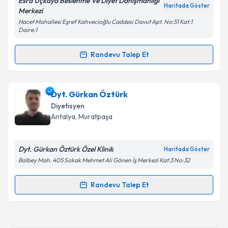
Esra Uçkaya Beslenme Ve Diyet Danışmanlığı
Kişisel verilerimin işlenmesine ilişkin
Aydınlatma
Haritada Göster
Merkezi
Metni
'ni okudum ve kişisel verilerimin belirtilen
Hacet Mahallesi Eşref Kahvecioğlu Caddesi Davut Apt. No:51 Kat:1
kapsamda işlenmesini kabul ediyorum.
Daire:1
Randevu Talep Et
Takvim Talebini Gönder
Randevu Takvimi Talebi
Dyt. Esra Uçkaya
için randevu takvimi talebi
Dyt. Gürkan Öztürk
oluşturun. Size bu uzmandan randevu almanız için bir
Diyetisyen
takvim hazırlandığında e-posta ile bilgilendireceğiz.
Antalya
, Muratpaşa
E-posta Adresiniz
Dyt. Gürkan Öztürk Özel Klinik
Haritada Göster
Balbey Mah. 405 Sokak Mehmet Ali Gönen İş Merkezi Kat:3 No:32
Kişisel verilerimin işlenmesine ilişkin
Aydınlatma
Randevu Talep Et
Randevu Takvimi Talebi
Metni
'ni okudum ve kişisel verilerimin belirtilen
kapsamda işlenmesini kabul ediyorum.
Dyt. Gürkan Öztürk
için randevu takvimi talebi