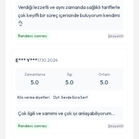
Verdiği lezzetli ve aynı zamanda sağlıklı tariflerle
çok keyifli bir süreç içerisinde buluyorum kendimi
👌
Randevu sonrası
Şikayet Et
E*** Y***
17.10.2024
Zamanlama
İlgi
Ortam
5.0
5.0
5.0
Kilo verme diyetleri
Dyt. Sevde Esra Sert
Çok ilgili ve samimi ve çok iyi anlaşabiliyorum...
Randevu sonrası
Şikayet Et