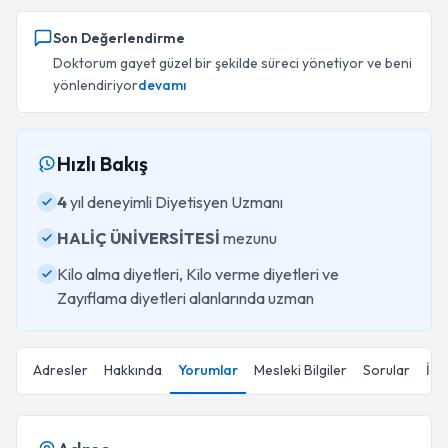
Son Değerlendirme
Doktorum gayet güzel bir şekilde süreci yönetiyor ve beni
yönlendiriyor
devamı
Hızlı Bakış
4
yıl deneyimli Diyetisyen Uzmanı
HALİÇ ÜNİVERSİTESİ
mezunu
Kilo alma diyetleri, Kilo verme diyetleri ve
Zayıflama diyetleri alanlarında uzman
Adresler
Hakkında
Yorumlar
Mesleki Bilgiler
Sorular
İçe