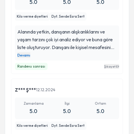
5.0
5.0
5.0
Kilo verme diyetleri
Dyt. Sevde Esra Sert
Alanında yetkin, danışanın alışkanlıklarını ve
yaşam tarzını çok iyi analiz ediyor ve buna göre
liste oluşturuyor. Danışanı ile kişisel mesafesini
profesyonelliği ile koruyor. Bu tavır işini bilen ve
Devamı
prensipli bir uzmandan danışmanlık alındığını
Randevu sonrası
Şikayet Et
hissettirerek güven veriyor. Teşekkürler Sevde
hanım, hedeflerimize birlikte ulaşabilmek
dileğiyle.
Z*** Ş***
12.12.2024
Zamanlama
İlgi
Ortam
5.0
5.0
5.0
Kilo verme diyetleri
Dyt. Sevde Esra Sert