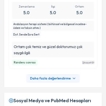
Zamanlama
İlgi
Ortam
5.0
5.0
5.0
Andulasyon terapi sistemi ( bütünsel ve bölgesel incelme-
ödem ve toksin atımı )
Dyt. Sevde Esra Sert
Ortam çok temiz ve güzel doktorumuz çok
saygılı ilgili
Randevu sonrası
Şikayet Et
Daha fazla değerlendirme
Sosyal Medya ve PubMed Hesapları