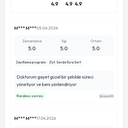
4.9
4.9
4.9
M*** M***
05.06.2026
Zamanlama
İlgi
Ortam
5.0
5.0
5.0
Zayıflama programı
Dyt. Sevde Esra Sert
Doktorum gayet güzel bir şekilde süreci
yönetiyor ve beni yönlendiriyor
Randevu sonrası
Şikayet Et
M*** M***
17.04.2026