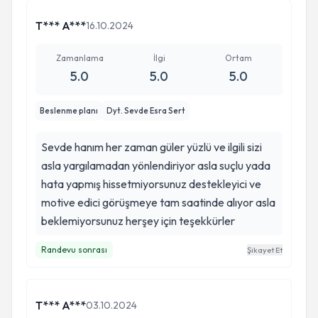
T*** A***
16.10.2024
Zamanlama
İlgi
Ortam
5.0
5.0
5.0
Beslenme planı
Dyt. Sevde Esra Sert
Sevde hanım her zaman güler yüzlü ve ilgili sizi
asla yargılamadan yönlendiriyor asla suçlu yada
hata yapmış hissetmiyorsunuz destekleyici ve
motive edici görüşmeye tam saatinde alıyor asla
beklemiyorsunuz herşey için teşekkürler
Randevu sonrası
Şikayet Et
T*** A***
03.10.2024