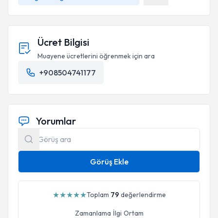
Ücret Bilgisi
Muayene ücretlerini öğrenmek için ara
+908504741177
Yorumlar
Görüş Ekle
★
★
★
★
★
Toplam
79
değerlendirme
Zamanlama
İlgi
Ortam