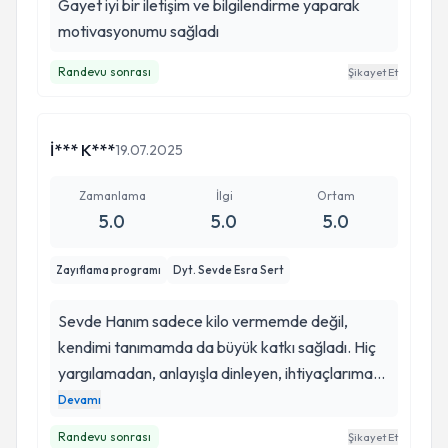
Gayet iyi bir iletişim ve bilgilendirme yaparak
motivasyonumu sağladı
Randevu sonrası
Şikayet Et
İ*** K***
19.07.2025
Zamanlama
İlgi
Ortam
5.0
5.0
5.0
Zayıflama programı
Dyt. Sevde Esra Sert
Sevde Hanım sadece kilo vermemde değil,
kendimi tanımamda da büyük katkı sağladı. Hiç
yargılamadan, anlayışla dinleyen, ihtiyaçlarıma
göre yönlendiren harika bir uzman.Bilgisi,
Devamı
yaklaşımı ve desteğiyle hayatımda çok değerli
Randevu sonrası
Şikayet Et