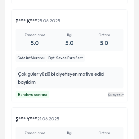
bir yer edindi. Sağlıklı yaşam yolculuğumda
kendisine güvenim sonsuz.Her görüşmeden
sonra motive olmuş şekilde ayrılıyorum. Sadece
P*** K***
25.06.2025
bir diyet değil, sürdürülebilir bir yaşam tarzı
kazandırdığı için çok teşekkür ederim.
Zamanlama
İlgi
Ortam
5.0
5.0
5.0
Gıda intöleransı
Dyt. Sevde Esra Sert
Çok güler yüzlü bi diyetisyen motive edici
bayıldım
Randevu sonrası
Şikayet Et
Ş*** Y***
21.06.2025
Zamanlama
İlgi
Ortam