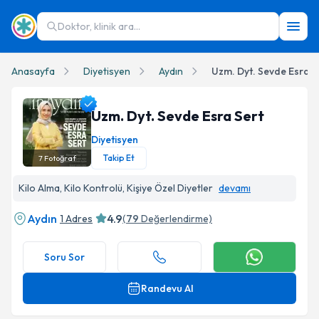
Doktor, klinik ara...
Anasayfa
Diyetisyen
Aydın
Uzm. Dyt. Sevde Esra S
Uzm. Dyt. Sevde Esra Sert
Diyetisyen
Takip Et
7
Fotoğraf
Uzm. Dyt. Sevde Esra Sert Profil Fotoğrafı
Kilo Alma, Kilo Kontrolü, Kişiye Özel Diyetler
devamı
Aydın
4.9
1 Adres
(
79
Değerlendirme)
Soru Sor
Randevu Al