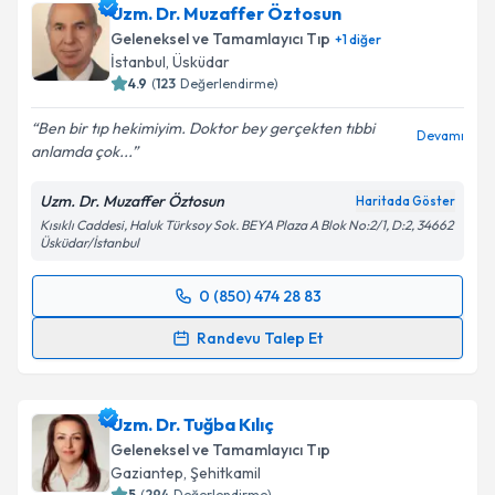
Uzm. Dr. Muzaffer Öztosun
için bir takvim hazırlandığında e-posta ile
bilgilendireceğiz.
Geleneksel ve Tamamlayıcı Tıp
+
1
diğer
İstanbul
,
Üsküdar
E-posta Adresiniz
4.9
(
123
Değerlendirme)
Ben bir tıp hekimiyim. Doktor bey gerçekten tıbbi
Devamı
anlamda çok...
Kişisel verilerimin işlenmesine ilişkin
Aydınlatma
Uzm. Dr. Muzaffer Öztosun
Haritada Göster
Metni
'ni okudum ve kişisel verilerimin belirtilen
Kısıklı Caddesi, Haluk Türksoy Sok. BEYA Plaza A Blok No:2/1, D:2, 34662
kapsamda işlenmesini kabul ediyorum.
Üsküdar/İstanbul
0 (850) 474 28 83
Takvim Talebini Gönder
Randevu Takvimi Talebi
Randevu Talep Et
Uzm. Dr. Muzaffer Öztosun
için randevu takvimi
talebi oluşturun. Size bu uzmandan randevu almanız
Uzm. Dr. Tuğba Kılıç
için bir takvim hazırlandığında e-posta ile
bilgilendireceğiz.
Geleneksel ve Tamamlayıcı Tıp
Gaziantep
,
Şehitkamil
E-posta Adresiniz
5
(
294
Değerlendirme)