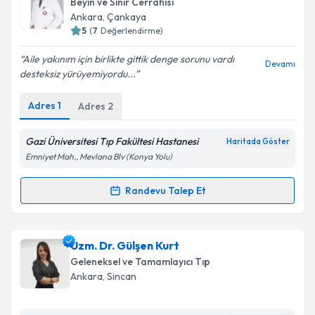
Beyin ve Sinir Cerrahisi
için bir takvim hazırlandığında e-posta ile
Ankara
,
Çankaya
bilgilendireceğiz.
5
(
7
Değerlendirme)
E-posta Adresiniz
Aile yakınım için birlikte gittik denge sorunu vardı
Devamı
desteksiz yürüyemiyordu...
Adres
1
Adres
2
Kişisel verilerimin işlenmesine ilişkin
Aydınlatma
Metni
'ni okudum ve kişisel verilerimin belirtilen
Gazi Üniversitesi Tıp Fakültesi Hastanesi
Haritada Göster
kapsamda işlenmesini kabul ediyorum.
Emniyet Mah., Mevlana Blv (Konya Yolu)
Randevu Talep Et
Takvim Talebini Gönder
Randevu Takvimi Talebi
Prof. Dr. Memduh Kaymaz
için randevu takvimi
Uzm. Dr. Gülşen Kurt
talebi oluşturun. Size bu uzmandan randevu almanız
Geleneksel ve Tamamlayıcı Tıp
için bir takvim hazırlandığında e-posta ile
Ankara
,
Sincan
bilgilendireceğiz.
E-posta Adresiniz