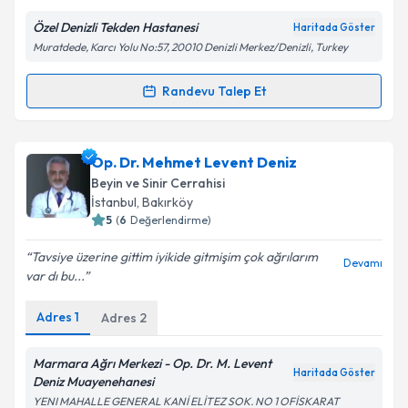
Metni
'ni okudum ve kişisel verilerimin belirtilen
Özel Denizli Tekden Hastanesi
Haritada Göster
kapsamda işlenmesini kabul ediyorum.
Muratdede, Karcı Yolu No:57, 20010 Denizli Merkez/Denizli, Turkey
Takvim Talebini Gönder
Randevu Talep Et
Randevu Takvimi Talebi
Prof. Dr. Bayram Çırak
için randevu takvimi talebi
Op. Dr. Mehmet Levent Deniz
oluşturun. Size bu uzmandan randevu almanız için bir
Beyin ve Sinir Cerrahisi
takvim hazırlandığında e-posta ile bilgilendireceğiz.
İstanbul
,
Bakırköy
5
(
6
Değerlendirme)
E-posta Adresiniz
Tavsiye üzerine gittim iyikide gitmişim çok ağrılarım
Devamı
var dı bu...
Adres
1
Adres
2
Kişisel verilerimin işlenmesine ilişkin
Aydınlatma
Metni
'ni okudum ve kişisel verilerimin belirtilen
kapsamda işlenmesini kabul ediyorum.
Marmara Ağrı Merkezi - Op. Dr. M. Levent
Haritada Göster
Deniz Muayenehanesi
YENI MAHALLE GENERAL KANİ ELİTEZ SOK. NO 1 OFİSKARAT