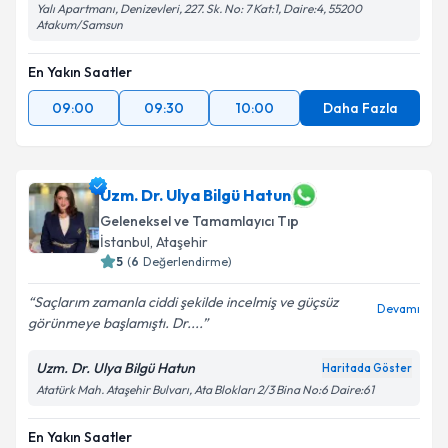
Yalı Apartmanı, Denizevleri, 227. Sk. No: 7 Kat:1, Daire:4, 55200
Atakum/Samsun
En Yakın Saatler
09:00
09:30
10:00
Daha Fazla
Uzm. Dr. Ulya Bilgü Hatun
Geleneksel ve Tamamlayıcı Tıp
İstanbul
,
Ataşehir
5
(
6
Değerlendirme)
Saçlarım zamanla ciddi şekilde incelmiş ve güçsüz
Devamı
görünmeye başlamıştı. Dr....
Uzm. Dr. Ulya Bilgü Hatun
Haritada Göster
Atatürk Mah. Ataşehir Bulvarı, Ata Blokları 2/3 Bina No:6 Daire:61
En Yakın Saatler