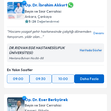
takvim hazırlandığında e-posta ile bilgilendireceğiz.
Op. Dr. İbrahim Akkurt
Beyin ve Sinir Cerrahisi
E-posta Adresiniz
Ankara
,
Çankaya
5
(
26
Değerlendirme)
Hocamı yozgat şehir hastanesinde çalıştığı dönemden
Devamı
tanıyorum. yıldır olan...
Kişisel verilerimin işlenmesine ilişkin
Aydınlatma
Metni
'ni okudum ve kişisel verilerimin belirtilen
DR.RIDVAN EGE HASTANESİ(UFUK
kapsamda işlenmesini kabul ediyorum.
Haritada Göster
ÜNİVERSİTESİ)
Mevlana Bulvarı No:86-88
Takvim Talebini Gönder
En Yakın Saatler
09:00
09:30
10:00
Daha Fazla
Op. Dr. Eser Berkyürek
Beyin ve Sinir Cerrahisi
Kayseri
,
Akkışla