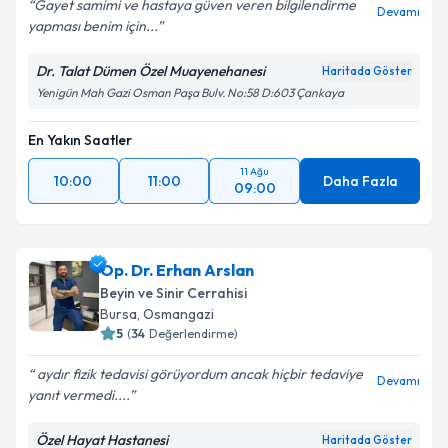
Gayet samimi ve hastaya güven veren bilgilendirme
Devamı
yapması benim için...
Dr. Talat Dümen Özel Muayenehanesi
Haritada Göster
Yenigün Mah Gazi Osman Paşa Bulv. No:58 D:603 Çankaya
En Yakın Saatler
11 Ağu
10:00
11:00
Daha Fazla
09:00
Op. Dr. Erhan Arslan
Beyin ve Sinir Cerrahisi
Bursa
,
Osmangazi
5
(
34
Değerlendirme)
aydır fizik tedavisi görüyordum ancak hiçbir tedaviye
Devamı
yanıt vermedi....
Özel Hayat Hastanesi
Haritada Göster