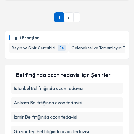
Uzm. Dr. Yasemin Bozduman Habip
için randevu
1
2
›
takvimi talebi oluşturun. Size bu uzmandan randevu
almanız için bir takvim hazırlandığında e-posta ile
bilgilendireceğiz.
İlgili Branşlar
E-posta Adresiniz
Beyin ve Sinir Cerrahisi
Geleneksel ve Tamamlayıcı Tıp
26
Kişisel verilerimin işlenmesine ilişkin
Aydınlatma
Bel fıtığında ozon tedavisi
için Şehirler
Metni
'ni okudum ve kişisel verilerimin belirtilen
kapsamda işlenmesini kabul ediyorum.
İstanbul
Bel fıtığında ozon tedavisi
Ankara
Bel fıtığında ozon tedavisi
Takvim Talebini Gönder
İzmir
Bel fıtığında ozon tedavisi
Gaziantep
Bel fıtığında ozon tedavisi