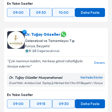
En Yakın Saatler
09:00
09:30
10:00
Daha Fazla
Dr. Tuğay Gözeller
Geleneksel ve Tamamlayıcı Tıp
Konya
,
Beyşehir
5
(
23
Değerlendirme)
Çok memnun kaldım, herkese gönül rahatlığıyla
Devamı
tavsiye ederim
Dr. Tuğay Gözeller Muayenehanesi
Haritada Göster
Evsat Mah. Antalya Cad. Toptaş İş Merkezi Kat:1 No:101 Beyşehir / Konya
En Yakın Saatler
09:00
09:15
09:30
Daha Fazla