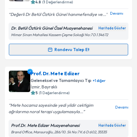
4.8
(
1
Değerlendirme)
E-posta Adresiniz
Devamı
Değerli Dr Betül Öztürk Günel hanımefendiye ve...
Dr. Betül Öztürk Günel Özel Muayenehanesi
Haritada Göster
Mimar Sinan Mahallesi Kassem Çeşme Sokaği No:7 D.1 34672
Kişisel verilerimin işlenmesine ilişkin
Aydınlatma
Metni
'ni okudum ve kişisel verilerimin belirtilen
kapsamda işlenmesini kabul ediyorum.
Randevu Talep Et
Randevu Takvimi Talebi
Takvim Talebini Gönder
Dr. Betül Öztürk Günel
için randevu takvimi talebi
Prof. Dr. Mete Edizer
oluşturun. Size bu uzmandan randevu almanız için bir
Geleneksel ve Tamamlayıcı Tıp
+
1
diğer
takvim hazırlandığında e-posta ile bilgilendireceğiz.
İzmir
,
Bayraklı
5
(
1
Değerlendirme)
E-posta Adresiniz
Mete hocamız sayesinde yedi yildir cektigim
Devamı
ağrılarıma noral terapi uygulamasıyla...
Prof.Dr. Mete Edizer Muayenehanesi
Haritada Göster
Kişisel verilerimin işlenmesine ilişkin
Aydınlatma
Brand Office, Mansuroğlu, 286/10. Sk No:7 K:6 D:602, 35535
Metni
'ni okudum ve kişisel verilerimin belirtilen