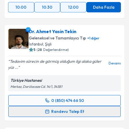
10:00
10:30
12:00
Daha Fazla
Dr. Ahmet Yasin Tekin
Geleneksel ve Tamamlayıcı Tıp
+
1
diğer
İstanbul
,
Şişli
5
(
28
Değerlendirme)
Tedavim sürecin de görmüş olduğum ilgi alaka güler
Devamı
yüz ...
Türkiye Hastanesi
Merkez, Darülaceze Cd. 14/1, 34381
0 (850) 474 66 50
Randevu Takvimi Talebi
Randevu Talep Et
Dr. Ahmet Yasin Tekin
için randevu takvimi talebi
oluşturun. Size bu uzmandan randevu almanız için bir