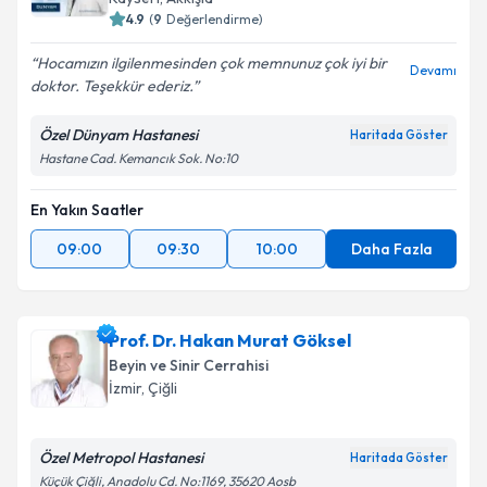
4.9
(
9
Değerlendirme)
Hocamızın ilgilenmesinden çok memnunuz çok iyi bir
Devamı
doktor. Teşekkür ederiz.
Özel Dünyam Hastanesi
Haritada Göster
Hastane Cad. Kemancık Sok. No:10
En Yakın Saatler
09:00
09:30
10:00
Daha Fazla
Prof. Dr. Hakan Murat Göksel
Beyin ve Sinir Cerrahisi
İzmir
,
Çiğli
Özel Metropol Hastanesi
Haritada Göster
Küçük Çiğli, Anadolu Cd. No:1169, 35620 Aosb