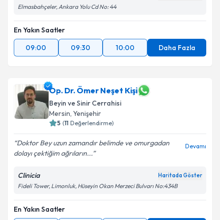
Elmasbahçeler, Ankara Yolu Cd No: 44
En Yakın Saatler
09:00
09:30
10:00
Daha Fazla
Op. Dr. Ömer Neşet Kişi
Beyin ve Sinir Cerrahisi
Mersin
,
Yenişehir
5
(
11
Değerlendirme)
Doktor Bey uzun zamandır belimde ve omurgadan
Devamı
dolayı çektiğim ağrıların...
Clinicia
Haritada Göster
Fideli Tower, Limonluk, Hüseyin Okan Merzeci Bulvarı No:434B
En Yakın Saatler