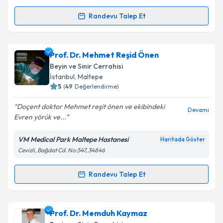
kapsamda işlenmesini kabul ediyorum.
Randevu Talep Et
Randevu Takvimi Talebi
Takvim Talebini Gönder
Prof. Dr. Mete Edizer
için randevu takvimi talebi
Prof. Dr. Mehmet Reşid Önen
oluşturun. Size bu uzmandan randevu almanız için bir
Beyin ve Sinir Cerrahisi
takvim hazırlandığında e-posta ile bilgilendireceğiz.
İstanbul
,
Maltepe
5
(
49
Değerlendirme)
E-posta Adresiniz
Doçent doktor Mehmet reşit önen ve ekibindeki
Devamı
Evren yörúk ve...
VM Medical Park Maltepe Hastanesi
Haritada Göster
Kişisel verilerimin işlenmesine ilişkin
Aydınlatma
Cevizli, Bağdat Cd. No:547, 34846
Metni
'ni okudum ve kişisel verilerimin belirtilen
kapsamda işlenmesini kabul ediyorum.
Randevu Talep Et
Randevu Takvimi Talebi
Takvim Talebini Gönder
Prof. Dr. Mehmet Reşid Önen
için randevu takvimi
Prof. Dr. Memduh Kaymaz
talebi oluşturun. Size bu uzmandan randevu almanız