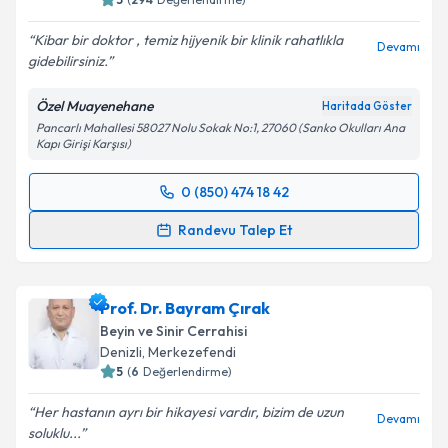
Kibar bir doktor , temiz hijyenik bir klinik rahatlıkla
Devamı
gidebilirsiniz.
Kişisel verilerimin işlenmesine ilişkin
Aydınlatma
Özel Muayenehane
Haritada Göster
Metni
'ni okudum ve kişisel verilerimin belirtilen
Pancarlı Mahallesi 58027 Nolu Sokak No:1, 27060 (Sanko Okulları Ana
kapsamda işlenmesini kabul ediyorum.
Kapı Girişi Karşısı)
0 (850) 474 18 42
Takvim Talebini Gönder
Randevu Takvimi Talebi
Randevu Talep Et
Uzm. Dr. Tuğba Kılıç
için randevu takvimi talebi
oluşturun. Size bu uzmandan randevu almanız için bir
Prof. Dr. Bayram Çırak
takvim hazırlandığında e-posta ile bilgilendireceğiz.
Beyin ve Sinir Cerrahisi
E-posta Adresiniz
Denizli
,
Merkezefendi
5
(
6
Değerlendirme)
Her hastanın ayrı bir hikayesi vardır, bizim de uzun
Devamı
soluklu...
Kişisel verilerimin işlenmesine ilişkin
Aydınlatma