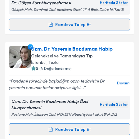
Dr. Gülşen Kurt Muayenehanesi
Haritada Göster
Gökçek Mah. Terminal Cad. İdealkent Sitesi. 17-A Blok. Daire 16 (Kat 3)
Randevu Talep Et
Randevu Takvimi Talebi
Kişisel verilerimin işlenmesine ilişkin
Aydınlatma
Metni
'ni okudum ve kişisel verilerimin belirtilen
kapsamda işlenmesini kabul ediyorum.
Uzm. Dr. Gülşen Kurt
için randevu takvimi talebi
Uzm. Dr. Yasemin Bozduman Habip
oluşturun. Size bu uzmandan randevu almanız için bir
Geleneksel ve Tamamlayıcı Tıp
takvim hazırlandığında e-posta ile bilgilendireceğiz.
Takvim Talebini Gönder
İstanbul
,
Tuzla
5
(
4
Değerlendirme)
E-posta Adresiniz
Pandemi sürecinde başladığım ozon tedavisini Dr
Devamı
yasemin hanımla taclandiriyoruz ilgisi...
Uzm. Dr. Yasemin Bozduman Habip Özel
Kişisel verilerimin işlenmesine ilişkin
Aydınlatma
Haritada Göster
Muayenehanesi
Metni
'ni okudum ve kişisel verilerimin belirtilen
Postane Mah. İstasyon Cad. NO: 53 Nalbant İş Merkezi, A Blok D:2
kapsamda işlenmesini kabul ediyorum.
Randevu Talep Et
Randevu Takvimi Talebi
Takvim Talebini Gönder