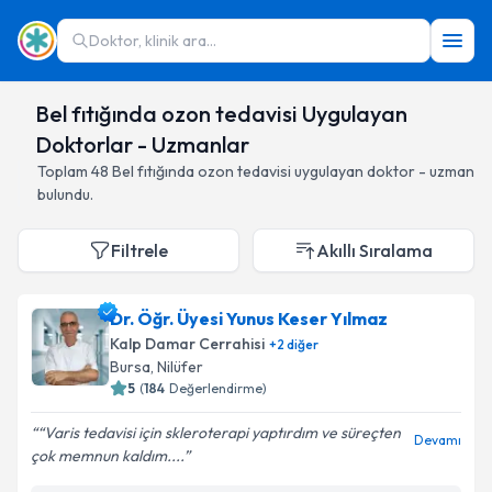
Doktor, klinik ara...
Bel fıtığında ozon tedavisi Uygulayan
Doktorlar - Uzmanlar
Toplam
48
Bel fıtığında ozon tedavisi
uygulayan doktor - uzman
bulundu.
Filtrele
Akıllı Sıralama
Dr. Öğr. Üyesi Yunus Keser Yılmaz
Kalp Damar Cerrahisi
+
2
diğer
Bursa
,
Nilüfer
5
(
184
Değerlendirme)
“Varis tedavisi için skleroterapi yaptırdım ve süreçten
Devamı
çok memnun kaldım....