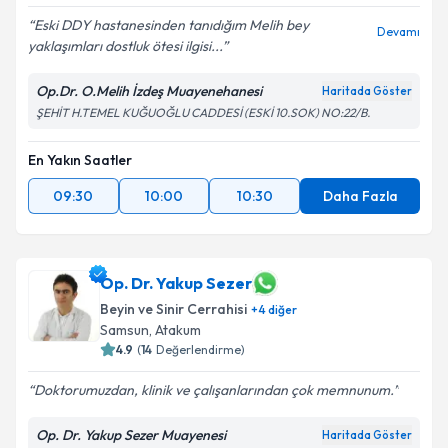
Eski DDY hastanesinden tanıdığım Melih bey
Devamı
yaklaşımları dostluk ötesi ilgisi...
Op.Dr. O.Melih İzdeş Muayenehanesi
Haritada Göster
ŞEHİT H.TEMEL KUĞUOĞLU CADDESİ (ESKİ 10.SOK) NO:22/B.
En Yakın Saatler
09:30
10:00
10:30
Daha Fazla
Op. Dr. Yakup Sezer
Beyin ve Sinir Cerrahisi
+
4
diğer
Samsun
,
Atakum
4.9
(
14
Değerlendirme)
Doktorumuzdan, klinik ve çalışanlarından çok memnunum.
Op. Dr. Yakup Sezer Muayenesi
Haritada Göster