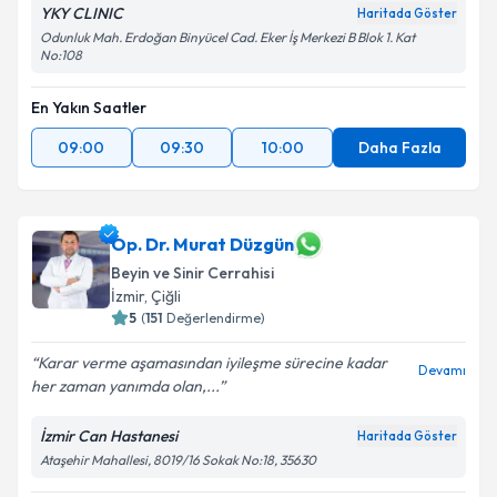
YKY CLINIC
Haritada Göster
Odunluk Mah. Erdoğan Binyücel Cad. Eker İş Merkezi B Blok 1. Kat
No:108
En Yakın Saatler
09:00
09:30
10:00
Daha Fazla
Op. Dr. Murat Düzgün
Beyin ve Sinir Cerrahisi
İzmir
,
Çiğli
5
(
151
Değerlendirme)
Karar verme aşamasından iyileşme sürecine kadar
Devamı
her zaman yanımda olan,...
İzmir Can Hastanesi
Haritada Göster
Ataşehir Mahallesi, 8019/16 Sokak No:18, 35630