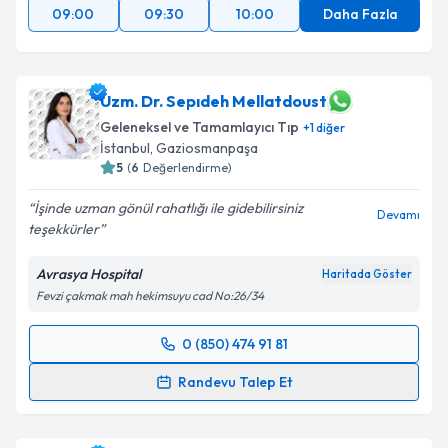
09:00
09:30
10:00
Daha Fazla
Uzm. Dr. Sepıdeh Mellatdoust
Geleneksel ve Tamamlayıcı Tıp
+
1
diğer
İstanbul
,
Gaziosmanpaşa
5
(
6
Değerlendirme)
İşinde uzman gönül rahatlığı ile gidebilirsiniz
Devamı
teşekkürler
Avrasya Hospital
Haritada Göster
Fevzi çakmak mah hekimsuyu cad No:26/34
0 (850) 474 91 81
Randevu Takvimi Talebi
Randevu Talep Et
Uzm. Dr. Sepıdeh Mellatdoust
için randevu takvimi
talebi oluşturun. Size bu uzmandan randevu almanız