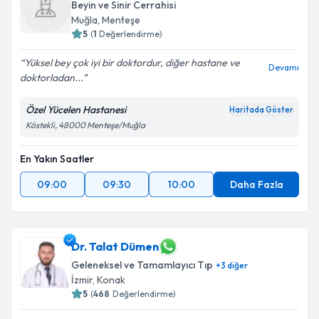
Beyin ve Sinir Cerrahisi
Muğla
,
Menteşe
5
(
1
Değerlendirme)
Yüksel bey çok iyi bir doktordur, diğer hastane ve
Devamı
doktorladan...
Özel Yücelen Hastanesi
Haritada Göster
Köstekli, 48000 Menteşe/Muğla
En Yakın Saatler
09:00
09:30
10:00
Daha Fazla
Dr. Talat Dümen
Geleneksel ve Tamamlayıcı Tıp
+
3
diğer
İzmir
,
Konak
5
(
468
Değerlendirme)