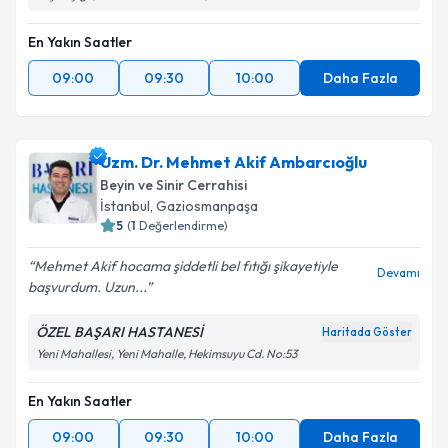
En Yakın Saatler
09:00
09:30
10:00
Daha Fazla
Uzm. Dr. Mehmet Akif Ambarcıoğlu
Beyin ve Sinir Cerrahisi
İstanbul
,
Gaziosmanpaşa
5
(
1
Değerlendirme)
Mehmet Akif hocama şiddetli bel fıtığı şikayetiyle
Devamı
başvurdum. Uzun...
ÖZEL BAŞARI HASTANESİ
Haritada Göster
Yeni Mahallesi, Yeni Mahalle, Hekimsuyu Cd. No:53
En Yakın Saatler
09:00
09:30
10:00
Daha Fazla