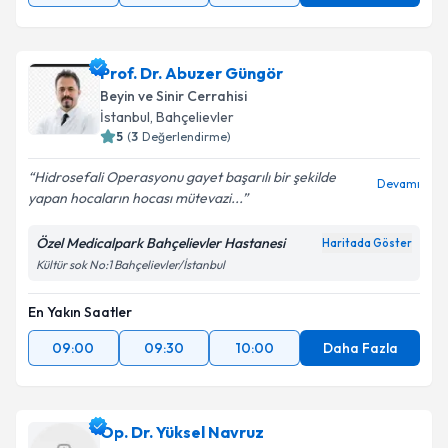
Prof. Dr. Abuzer Güngör
Beyin ve Sinir Cerrahisi
İstanbul
,
Bahçelievler
5
(
3
Değerlendirme)
Hidrosefali Operasyonu gayet başarılı bir şekilde
Devamı
yapan hocaların hocası mütevazi...
Özel Medicalpark Bahçelievler Hastanesi
Haritada Göster
Kültür sok No:1 Bahçelievler/İstanbul
En Yakın Saatler
09:00
09:30
10:00
Daha Fazla
Op. Dr. Yüksel Navruz