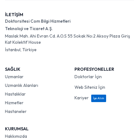
İLETİŞİM
Doktorsitesi Com Bilgi Hizmetleri
Teknoloji ve Ticaret A.Ş.
Maslak Mah. Ahi Evran Cd. A.O.S 55 Sokak No:2 Aksoy Plaza Giriş
Kat Kolektif House
İstanbul, Türkiye
SAĞLIK
PROFESYONELLER
Uzmanlar
Doktorlar İçin
Uzmanlık Alanları
Web Siteniz İçin
Hastalıklar
Kariyer
İşe Alım
Hizmetler
Hastaneler
KURUMSAL
Hakkımızda