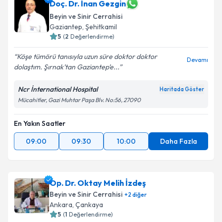
Doç. Dr. İnan Gezgin
Beyin ve Sinir Cerrahisi
Gaziantep
,
Şehitkamil
5
(
2
Değerlendirme)
Köşe tümörü tanısıyla uzun süre doktor doktor
Devamı
dolaştım. Şırnak’tan Gaziantep’e...
Ncr İnternational Hospital
Haritada Göster
Mücahitler, Gazi Muhtar Paşa Blv. No:56, 27090
En Yakın Saatler
09:00
09:30
10:00
Daha Fazla
Op. Dr. Oktay Melih İzdeş
Beyin ve Sinir Cerrahisi
+
2
diğer
Ankara
,
Çankaya
5
(
1
Değerlendirme)