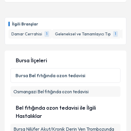
Takvim Talebini Gönder
Uzm. Dr. Yasemin Bozduman Habip
için randevu
takvimi talebi oluşturun. Size bu uzmandan randevu
İlgili Branşlar
almanız için bir takvim hazırlandığında e-posta ile
bilgilendireceğiz.
Damar Cerrahisi
Geleneksel ve Tamamlayıcı Tıp
Kal
1
1
E-posta Adresiniz
Bursa İlçeleri
Kişisel verilerimin işlenmesine ilişkin
Aydınlatma
Bursa
Bel fıtığında ozon tedavisi
Metni
'ni okudum ve kişisel verilerimin belirtilen
kapsamda işlenmesini kabul ediyorum.
Osmangazi
Bel fıtığında ozon tedavisi
Takvim Talebini Gönder
Bel fıtığında ozon tedavisi ile İlgili
Hastalıklar
Bursa Nilüfer Akut/Kronik Derin Ven Trombozunda