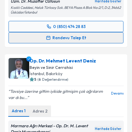
Uzm. Dr. Muzaffer Öztosun
Haritada Göster
Metni
'ni okudum ve kişisel verilerimin belirtilen
Kısıklı Caddesi, Haluk Türksoy Sok. BEYA Plaza A Blok No:2/1, D:2, 34662
kapsamda işlenmesini kabul ediyorum.
Üsküdar/İstanbul
0 (850) 474 28 83
Takvim Talebini Gönder
Randevu Takvimi Talebi
Randevu Talep Et
Uzm. Dr. Muzaffer Öztosun
için randevu takvimi
talebi oluşturun. Size bu uzmandan randevu almanız
Op. Dr. Mehmet Levent Deniz
için bir takvim hazırlandığında e-posta ile
bilgilendireceğiz.
Beyin ve Sinir Cerrahisi
İstanbul
, Bakırköy
E-posta Adresiniz
5
(
6
Değerlendirme)
Tavsiye üzerine gittim iyikide gitmişim çok ağrılarım
Devamı
var dı bu...
Kişisel verilerimin işlenmesine ilişkin
Aydınlatma
Adres
1
Adres
2
Metni
'ni okudum ve kişisel verilerimin belirtilen
kapsamda işlenmesini kabul ediyorum.
Marmara Ağrı Merkezi - Op. Dr. M. Levent
Haritada Göster
Deniz Muayenehanesi