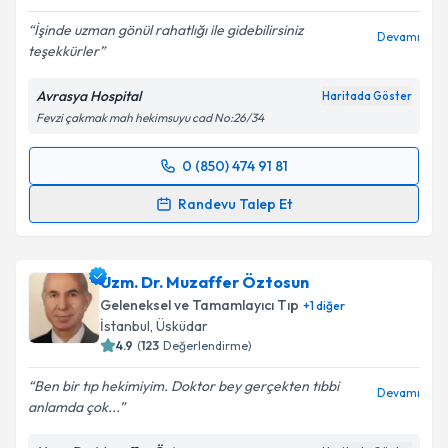
İşinde uzman gönül rahatlığı ile gidebilirsiniz
Devamı
teşekkürler
Avrasya Hospital
Haritada Göster
Fevzi çakmak mah hekimsuyu cad No:26/34
0 (850) 474 91 81
Randevu Takvimi Talebi
Randevu Talep Et
Uzm. Dr. Sepıdeh Mellatdoust
için randevu takvimi
talebi oluşturun. Size bu uzmandan randevu almanız
Uzm. Dr. Muzaffer Öztosun
için bir takvim hazırlandığında e-posta ile
bilgilendireceğiz.
Geleneksel ve Tamamlayıcı Tıp
+
1
diğer
İstanbul
, Üsküdar
E-posta Adresiniz
4.9
(
123
Değerlendirme)
Ben bir tıp hekimiyim. Doktor bey gerçekten tıbbi
Devamı
anlamda çok...
Kişisel verilerimin işlenmesine ilişkin
Aydınlatma