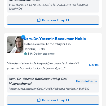
Takvim Talebini Gönder
YENI MAHALLE GENERAL KANİ ELİTEZ SOK. NO 1 OFİSKARAT
BAKIRKÖY
Randevu Talep Et
Randevu Takvimi Talebi
Op. Dr. Mehmet Levent Deniz
için randevu takvimi
Uzm. Dr. Yasemin Bozduman Habip
talebi oluşturun. Size bu uzmandan randevu almanız
Geleneksel ve Tamamlayıcı Tıp
için bir takvim hazırlandığında e-posta ile
İstanbul
, Tuzla
bilgilendireceğiz.
5
(
4
Değerlendirme)
E-posta Adresiniz
Pandemi sürecinde başladığım ozon tedavisini Dr
Devamı
yasemin hanımla taclandiriyoruz ilgisi...
Uzm. Dr. Yasemin Bozduman Habip Özel
Haritada Göster
Muayenehanesi
Kişisel verilerimin işlenmesine ilişkin
Aydınlatma
Postane Mah. İstasyon Cad. NO: 53 Nalbant İş Merkezi, A Blok D:2
Metni
'ni okudum ve kişisel verilerimin belirtilen
kapsamda işlenmesini kabul ediyorum.
Randevu Talep Et
Randevu Takvimi Talebi