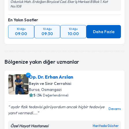
Odunluk Mah. Erdoğan Binyücel Cad. Eker İş Merkezi B Blok 1. Kat
No:108
En Yakın Saatler
10 Ağu
10 Ağu
10 Ağu
Daha Fazla
09:00
09:30
10:00
Bölgenize yakın diğer uzmanlar
Op. Dr. Erhan Arslan
Beyin ve Sinir Cerrahisi
Bursa
, Osmangazi
5
(
34
Değerlendirme)
aydır fizik tedavisi görüyordum ancak hiçbir tedaviye
Devamı
yanıt vermedi....
Özel Hayat Hastanesi
Haritada Göster