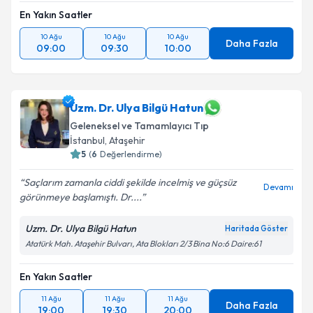
En Yakın Saatler
10 Ağu
10 Ağu
10 Ağu
Daha Fazla
09:00
09:30
10:00
Uzm. Dr. Ulya Bilgü Hatun
Geleneksel ve Tamamlayıcı Tıp
İstanbul
, Ataşehir
5
(
6
Değerlendirme)
Saçlarım zamanla ciddi şekilde incelmiş ve güçsüz
Devamı
görünmeye başlamıştı. Dr....
Uzm. Dr. Ulya Bilgü Hatun
Haritada Göster
Atatürk Mah. Ataşehir Bulvarı, Ata Blokları 2/3 Bina No:6 Daire:61
En Yakın Saatler
11 Ağu
11 Ağu
11 Ağu
Daha Fazla
19:00
19:30
20:00