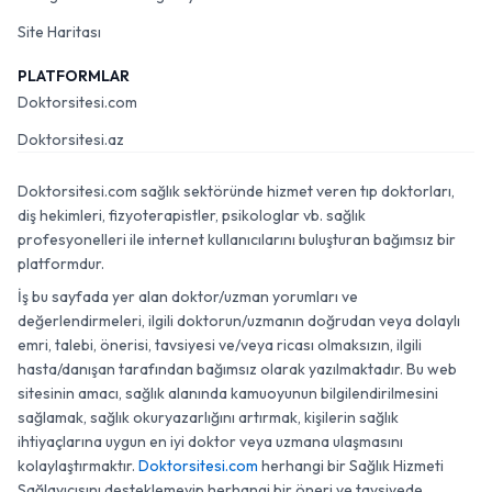
Site Haritası
PLATFORMLAR
Doktorsitesi.com
Doktorsitesi.az
Doktorsitesi.com sağlık sektöründe hizmet veren tıp doktorları,
diş hekimleri, fizyoterapistler, psikologlar vb. sağlık
profesyonelleri ile internet kullanıcılarını buluşturan bağımsız bir
platformdur.
İş bu sayfada yer alan doktor/uzman yorumları ve
değerlendirmeleri, ilgili doktorun/uzmanın doğrudan veya dolaylı
emri, talebi, önerisi, tavsiyesi ve/veya ricası olmaksızın, ilgili
hasta/danışan tarafından bağımsız olarak yazılmaktadır. Bu web
sitesinin amacı, sağlık alanında kamuoyunun bilgilendirilmesini
sağlamak, sağlık okuryazarlığını artırmak, kişilerin sağlık
ihtiyaçlarına uygun en iyi doktor veya uzmana ulaşmasını
kolaylaştırmaktır.
Doktorsitesi.com
herhangi bir Sağlık Hizmeti
Sağlayıcısını desteklemeyip herhangi bir öneri ve tavsiyede