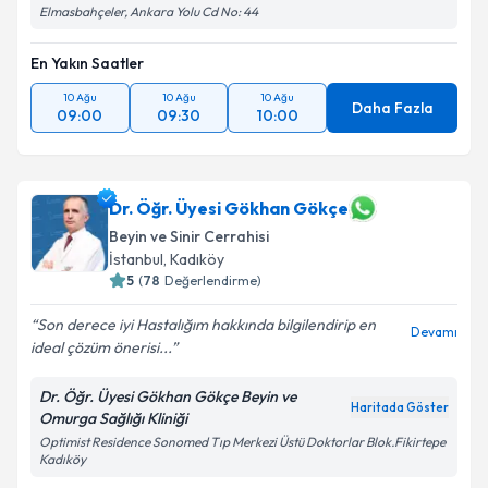
Elmasbahçeler, Ankara Yolu Cd No: 44
En Yakın Saatler
10 Ağu
10 Ağu
10 Ağu
Daha Fazla
09:00
09:30
10:00
Dr. Öğr. Üyesi Gökhan Gökçe
Beyin ve Sinir Cerrahisi
İstanbul
, Kadıköy
5
(
78
Değerlendirme)
Son derece iyi Hastalığım hakkında bilgilendirip en
Devamı
ideal çözüm önerisi...
Dr. Öğr. Üyesi Gökhan Gökçe Beyin ve
Haritada Göster
Omurga Sağlığı Kliniği
Optimist Residence Sonomed Tıp Merkezi Üstü Doktorlar Blok.Fikirtepe
Kadıköy