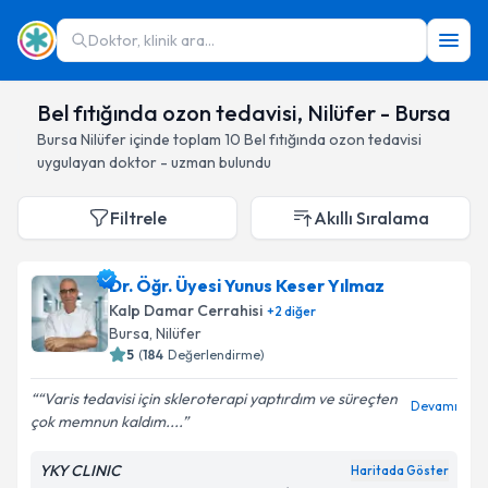
Doktor, klinik ara...
Bel fıtığında ozon tedavisi, Nilüfer - Bursa
Bursa
Nilüfer
içinde toplam
10
Bel fıtığında ozon tedavisi
uygulayan doktor - uzman bulundu
Filtrele
Akıllı Sıralama
Dr. Öğr. Üyesi Yunus Keser Yılmaz
Kalp Damar Cerrahisi
+
2
diğer
Bursa
, Nilüfer
5
(
184
Değerlendirme)
“Varis tedavisi için skleroterapi yaptırdım ve süreçten
Devamı
çok memnun kaldım....
YKY CLINIC
Haritada Göster