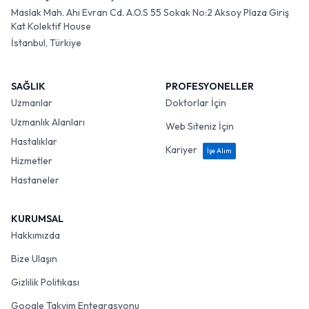
Maslak Mah. Ahi Evran Cd. A.O.S 55 Sokak No:2 Aksoy Plaza Giriş
Kat Kolektif House
İstanbul, Türkiye
SAĞLIK
PROFESYONELLER
Uzmanlar
Doktorlar İçin
Uzmanlık Alanları
Web Siteniz İçin
Hastalıklar
Kariyer
İşe Alım
Hizmetler
Hastaneler
KURUMSAL
Hakkımızda
Bize Ulaşın
Gizlilik Politikası
Google Takvim Entegrasyonu