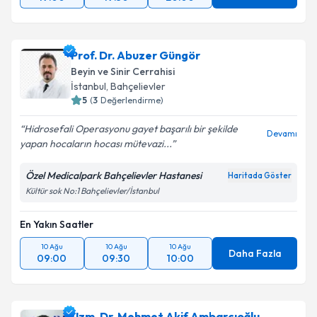
Prof. Dr. Abuzer Güngör
Beyin ve Sinir Cerrahisi
İstanbul
, Bahçelievler
5
(
3
Değerlendirme)
Hidrosefali Operasyonu gayet başarılı bir şekilde
Devamı
yapan hocaların hocası mütevazi...
Özel Medicalpark Bahçelievler Hastanesi
Haritada Göster
Kültür sok No:1 Bahçelievler/İstanbul
En Yakın Saatler
10 Ağu
10 Ağu
10 Ağu
Daha Fazla
09:00
09:30
10:00
Uzm. Dr. Mehmet Akif Ambarcıoğlu