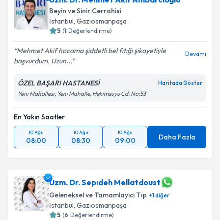
Beyin ve Sinir Cerrahisi
İstanbul
, Gaziosmanpaşa
5
(
1
Değerlendirme)
Mehmet Akif hocama şiddetli bel fıtığı şikayetiyle
Devamı
başvurdum. Uzun...
ÖZEL BAŞARI HASTANESİ
Haritada Göster
Yeni Mahallesi, Yeni Mahalle, Hekimsuyu Cd. No:53
En Yakın Saatler
10 Ağu
10 Ağu
10 Ağu
Daha Fazla
08:00
08:30
09:00
Uzm. Dr. Sepıdeh Mellatdoust
Geleneksel ve Tamamlayıcı Tıp
+
1
diğer
İstanbul
, Gaziosmanpaşa
5
(
6
Değerlendirme)