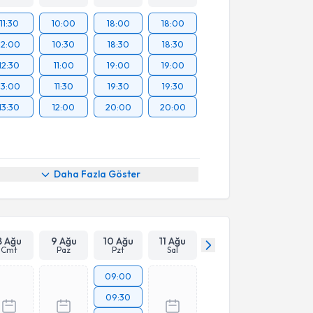
11:30
10:00
18:00
18:00
12:00
10:30
18:30
18:30
12:30
11:00
19:00
19:00
13:00
11:30
19:30
19:30
13:30
12:00
20:00
20:00
Daha Fazla Göster
8 Ağu
9 Ağu
10 Ağu
11 Ağu
Cmt
Paz
Pzt
Sal
09:00
09:30