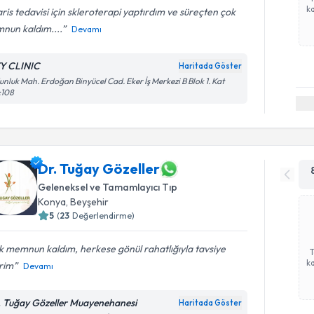
ka
ris tedavisi için skleroterapi yaptırdım ve süreçten çok
nun kaldım....
Devamı
Y CLINIC
Haritada Göster
nluk Mah. Erdoğan Binyücel Cad. Eker İş Merkezi B Blok 1. Kat
:108
Dr. Tuğay Gözeller
Geleneksel ve Tamamlayıcı Tıp
Konya
,
Beyşehir
5
(
23
Değerlendirme)
 memnun kaldım, herkese gönül rahatlığıyla tavsiye
ka
rim
Devamı
. Tuğay Gözeller Muayenehanesi
Haritada Göster