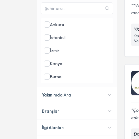
“Va
mem
Ankara
YK
Odu
İstanbul
No
İzmir
Konya
Bursa
Sakarya
Yakınımda Ara
Adana
Çok
Branşlar
Konumuma yakın uzmanları
ede
göster
İlgi Alanları
Dr