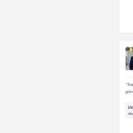
Saç
görü
Uz
Ata