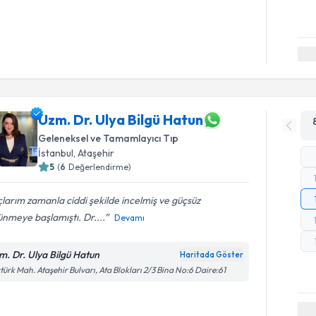
Uzm. Dr. Ulya Bilgü Hatun
Geleneksel ve Tamamlayıcı Tıp
İstanbul
,
Ataşehir
5
(
6
Değerlendirme)
larım zamanla ciddi şekilde incelmiş ve güçsüz
nmeye başlamıştı. Dr....
Devamı
m. Dr. Ulya Bilgü Hatun
Haritada Göster
türk Mah. Ataşehir Bulvarı, Ata Blokları 2/3 Bina No:6 Daire:61