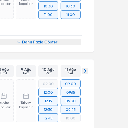
palıdır
kapalıdır
10:30
10:30
11:00
11:00
Daha Fazla Göster
8 Ağu
9 Ağu
10 Ağu
11 Ağu
Cmt
Paz
Pzt
Sal
09:00
09:00
12:00
09:15
12:15
09:30
Takvim
Takvim
palıdır
kapalıdır
12:30
09:45
12:45
10:00