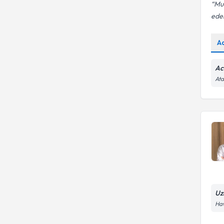
Mu
ede
A
Ac
Ata
Uz
Hav