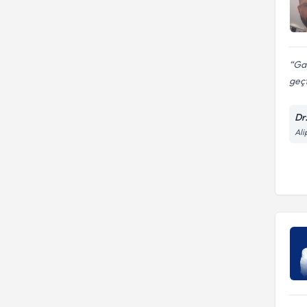
Gay
geçt
Dr
Ali