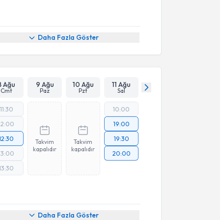
Daha Fazla Göster
8 Ağu
9 Ağu
10 Ağu
11 Ağu
Cmt
Paz
Pzt
Sal
11:30
10:00
12:00
19:00
12:30
19:30
Takvim
Takvim
kapalıdır
kapalıdır
13:00
20:00
13:30
Daha Fazla Göster