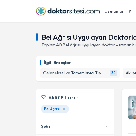
Uzmanlar
Klin
Bel Ağrısı Uygulayan Doktorl
Toplam
40
Bel Ağrısı
uygulayan doktor - uzman bu
İlgili Branşlar
Geleneksel ve Tamamlayıcı Tıp
Akup
38
Aktif Filtreler
Bel Ağrısı
Şehir