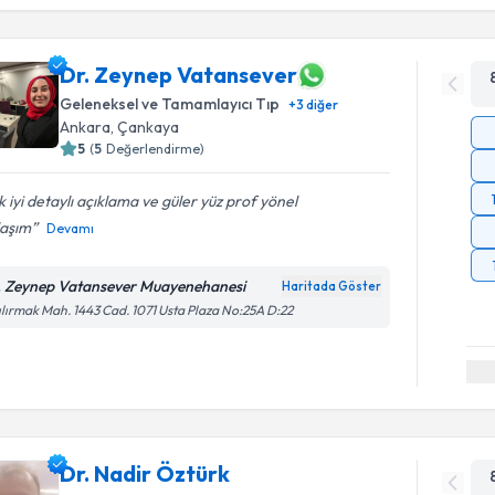
Dr. Zeynep Vatansever
Geleneksel ve Tamamlayıcı Tıp
+
3
diğer
Ankara
,
Çankaya
5
(
5
Değerlendirme)
 iyi detaylı açıklama ve güler yüz prof yönel
laşım
Devamı
. Zeynep Vatansever Muayenehanesi
Haritada Göster
ılırmak Mah. 1443 Cad. 1071 Usta Plaza No:25A D:22
Dr. Nadir Öztürk