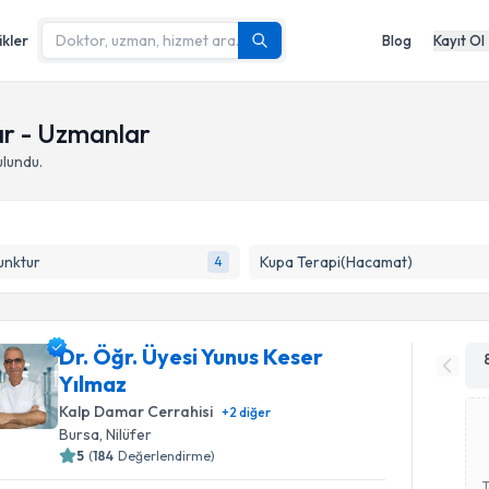
ikler
Blog
Kayıt Ol
ar - Uzmanlar
lundu.
unktur
Kupa Terapi(Hacamat)
4
Dr. Öğr. Üyesi Yunus Keser
Yılmaz
Kalp Damar Cerrahisi
+
2
diğer
Bursa
,
Nilüfer
5
(
184
Değerlendirme)