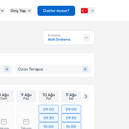
Giriş Yap
Doktor musun?
Sıralama
Akıllı Sıralama
Ozon Terapisi
4
4
8 Ağu
9 Ağu
10 Ağu
11 Ağu
Cmt
Paz
Pzt
Sal
09:00
09:00
09:30
09:30
10:00
10:00
Takvim
Takvim