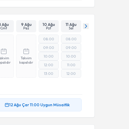
8 Ağu
9 Ağu
10 Ağu
11 Ağu
Cmt
Paz
Pzt
Sal
08:00
08:00
09:00
09:00
10:00
10:00
Takvim
Takvim
palıdır
kapalıdır
12:00
11:00
13:00
12:00
12 Ağu
Çar
11:00
Uygun Müsaitlik
akvimi Talebi