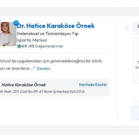
Dr. Hatice Karaköse Örnek
Geleneksel ve Tamamlayıcı Tıp
Isparta
,
Merkez
4.9
(
95
Değerlendirme)
üncül tıp uygulamaları için güvenebileceğiniz bir klinik.
ka
vi ve önerilere...
Devamı
. Hatice Karaköse Örnek
Haritada Göster
ih Mah. 201. Cad No:59-61 Yener İş merkezi Kat:2 D:6
Randevu T