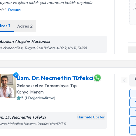
ayene ve işlem olduk çok memnun kaldık teşekkür
ka
riz
Devamı
dres
1
Adres
2
ıbadem Ataşehir Hastanesi
türk Mahallesi, Turgut Özal Bulvarı, A Blok, No:11, 34758
Uzm. Dr. Necmettin Tüfekci
Geleneksel ve Tamamlayıcı Tıp
Konya
,
Meram
5
(
1
Değerlendirme)
m. Dr. Necmettin Tüfekci
Haritada Göster
zan Mahallesi Havzan Caddesi No:87/101