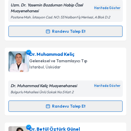
Metni
'ni okudum ve kişisel verilerimin belirtilen
Uzm. Dr. Yasemin Bozduman Habip Özel
kapsamda işlenmesini kabul ediyorum.
Haritada Göster
Muayenehanesi
Postane Mah. İstasyon Cad. NO: 53 Nalbant İş Merkezi, A Blok D:2
Takvim Talebini Gönder
Randevu Talep Et
Randevu Takvimi Talebi
Uzm. Dr. Yasemin Bozduman Habip
için randevu
Dr. Muhammad Keliç
takvimi talebi oluşturun. Size bu uzmandan randevu
Geleneksel ve Tamamlayıcı Tıp
almanız için bir takvim hazırlandığında e-posta ile
İstanbul
, Üsküdar
bilgilendireceğiz.
E-posta Adresiniz
Dr. Muhammad Keliç Muayenehanesi
Haritada Göster
Bulgurlu Mahallesi Ünlü Sokak No:5 Kat: 2
Randevu Talep Et
Randevu Takvimi Talebi
Kişisel verilerimin işlenmesine ilişkin
Aydınlatma
Metni
'ni okudum ve kişisel verilerimin belirtilen
kapsamda işlenmesini kabul ediyorum.
Dr. Muhammad Keliç
için randevu takvimi talebi
Dr. Betül Öztürk Günel