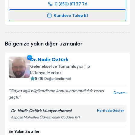
0 (850) 811 37 76
Randevu Takvimi Talebi
Randevu Talep Et
Prof. Dr. Alp Gurbet
için randevu takvimi talebi
oluşturun. Size bu uzmandan randevu almanız için bir
takvim hazırlandığında e-posta ile bilgilendireceğiz.
Bölgenize yakın diğer uzmanlar
E-posta Adresiniz
Dr. Nadir Öztürk
Geleneksel ve Tamamlayıcı Tıp
Kütahya
, Merkez
5
(
18
Değerlendirme)
Kişisel verilerimin işlenmesine ilişkin
Aydınlatma
Metni
'ni okudum ve kişisel verilerimin belirtilen
Gayet ilgili bilgilendirme konusunda mutluluk verici
kapsamda işlenmesini kabul ediyorum.
Devamı
geçti.
Dr. Nadir Öztürk Muayenehanesi
Takvim Talebini Gönder
Haritada Göster
Alipaşa Mahallesi Öğretmenler Caddesi 11/1
En Yakın Saatler