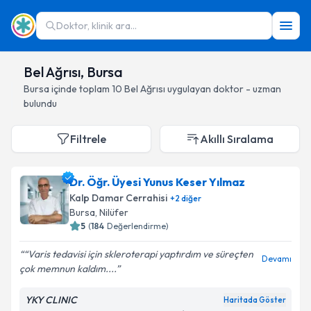
Doktor, klinik ara...
Bel Ağrısı, Bursa
Bursa
içinde toplam
10
Bel Ağrısı
uygulayan doktor - uzman
bulundu
Filtrele
Akıllı Sıralama
Dr. Öğr. Üyesi Yunus Keser Yılmaz
Kalp Damar Cerrahisi
+
2
diğer
Bursa
, Nilüfer
5
(
184
Değerlendirme)
“Varis tedavisi için skleroterapi yaptırdım ve süreçten
Devamı
çok memnun kaldım....
YKY CLINIC
Haritada Göster