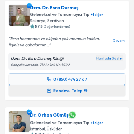
Uzm. Dr. Esra Durmuş
Geleneksel ve Tamamlayıcı Tıp
+
1
diğer
Sakarya
, Serdivan
5
(
15
Değerlendirme)
Esra hocamdan ve ekipden çok memnun kaldım.
Devamı
İlginiz ve çabalarınız...
Uzm. Dr. Esra Durmuş Kliniği
Haritada Göster
Bahçelievler Mah. 719.Sokak No:101/2
0 (850) 474 27 67
Randevu Takvimi Talebi
Randevu Talep Et
Uzm. Dr. Esra Durmuş
için randevu takvimi talebi
oluşturun. Size bu uzmandan randevu almanız için bir
takvim hazırlandığında e-posta ile bilgilendireceğiz.
Dr. Orhan Gümüş
Geleneksel ve Tamamlayıcı Tıp
+
1
diğer
E-posta Adresiniz
İstanbul
, Üsküdar