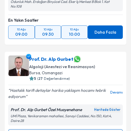
Odunluk Mah. Erdoğan Binyücel Cad. Eker İş Merkezi B Blok 1. Kat
No:108
En Yakın Saatler
10 Ağu
10 Ağu
10 Ağu
Daha Fazla
09:00
09:30
10:00
Prof. Dr. Alp Gurbet
Algoloji (Anestezi ve Reanimasyon)
Bursa
, Osmangazi
5
(
27
Değerlendirme)
Hastalık tarifi detaylar harika yaklaşım hocamı tebrik
Devamı
ediyorum
Prof. Dr. Alp Gurbet Özel Muayenehane
Haritada Göster
UMİ Plaza, Yenikaraman mahallesi, Sanayi Caddesi, No:150, Kat:4,
Daire:28