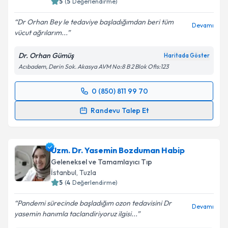
5
(
5
Değerlendirme)
Dr Orhan Bey le tedaviye başladığımdan beri tüm
Devamı
vücut ağrılarım...
Kişisel verilerimin işlenmesine ilişkin
Aydınlatma
Metni
'ni okudum ve kişisel verilerimin belirtilen
Dr. Orhan Gümüş
Haritada Göster
kapsamda işlenmesini kabul ediyorum.
Acıbadem, Derin Sok. Akasya AVM No:8 B 2 Blok Ofis:123
Takvim Talebini Gönder
0 (850) 811 99 70
Randevu Takvimi Talebi
Randevu Talep Et
Dr. Orhan Gümüş
için randevu takvimi talebi
oluşturun. Size bu uzmandan randevu almanız için bir
Uzm. Dr. Yasemin Bozduman Habip
takvim hazırlandığında e-posta ile bilgilendireceğiz.
Geleneksel ve Tamamlayıcı Tıp
E-posta Adresiniz
İstanbul
, Tuzla
5
(
4
Değerlendirme)
Pandemi sürecinde başladığım ozon tedavisini Dr
Devamı
yasemin hanımla taclandiriyoruz ilgisi...
Kişisel verilerimin işlenmesine ilişkin
Aydınlatma