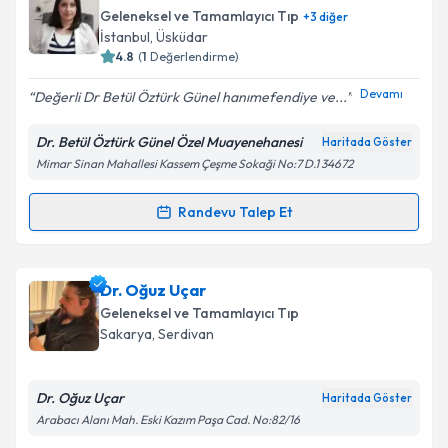
oluşturun. Size bu uzmandan randevu almanız için bir
Geleneksel ve Tamamlayıcı Tıp
+
3
diğer
takvim hazırlandığında e-posta ile bilgilendireceğiz.
Takvim Talebini Gönder
İstanbul
, Üsküdar
4.8
(
1
Değerlendirme)
E-posta Adresiniz
Devamı
Değerli Dr Betül Öztürk Günel hanımefendiye ve...
Dr. Betül Öztürk Günel Özel Muayenehanesi
Haritada Göster
Mimar Sinan Mahallesi Kassem Çeşme Sokaği No:7 D.1 34672
Kişisel verilerimin işlenmesine ilişkin
Aydınlatma
Metni
'ni okudum ve kişisel verilerimin belirtilen
kapsamda işlenmesini kabul ediyorum.
Randevu Talep Et
Randevu Takvimi Talebi
Takvim Talebini Gönder
Dr. Betül Öztürk Günel
için randevu takvimi talebi
Dr. Oğuz Uçar
oluşturun. Size bu uzmandan randevu almanız için bir
Geleneksel ve Tamamlayıcı Tıp
takvim hazırlandığında e-posta ile bilgilendireceğiz.
Sakarya
, Serdivan
E-posta Adresiniz
Dr. Oğuz Uçar
Haritada Göster
Arabacı Alanı Mah. Eski Kazım Paşa Cad. No:82/16