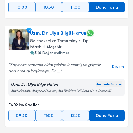
10:00
10:30
11:00
Daha Fazla
Uzm. Dr. Ulya Bilgü Hatun
Geleneksel ve Tamamlayıcı Tıp
İstanbul
, Ataşehir
5
(
6
Değerlendirme)
Saçlarım zamanla ciddi şekilde incelmiş ve güçsüz
Devamı
görünmeye başlamıştı. Dr....
Uzm. Dr. Ulya Bilgü Hatun
Haritada Göster
Atatürk Mah. Ataşehir Bulvarı, Ata Blokları 2/3 Bina No:6 Daire:61
En Yakın Saatler
09:30
11:00
12:30
Daha Fazla