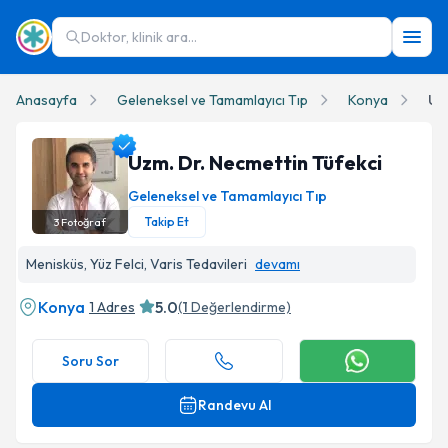
Doktor, klinik ara...
Anasayfa
Geleneksel ve Tamamlayıcı Tıp
Konya
Uz
Uzm. Dr. Necmettin Tüfekci
Geleneksel ve Tamamlayıcı Tıp
Takip Et
3
Fotoğraf
Uzm. Dr. Necmettin Tüfekci Profil Fotoğrafı
Menisküs, Yüz Felci, Varis Tedavileri
devamı
Konya
5.0
1 Adres
(
1
Değerlendirme)
Soru Sor
Randevu Al