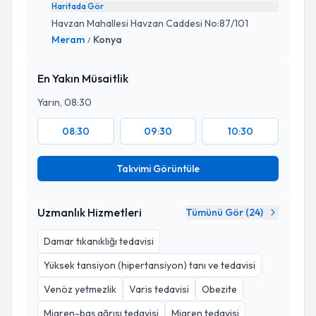
Haritada Gör
Havzan Mahallesi Havzan Caddesi No:87/101
Meram
Konya
/
En Yakın Müsaitlik
Yarın, 08:30
08:30
09:30
10:30
Takvimi Görüntüle
Uzmanlık Hizmetleri
Tümünü Gör (
24
)
Damar tıkanıklığı tedavisi
Yüksek tansiyon (hipertansiyon) tanı ve tedavisi
Venöz yetmezlik
Varis tedavisi
Obezite
Migren-baş ağrısı tedavisi
Migren tedavisi