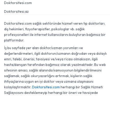
Doktorsitesi.com
Doktorsitesi.az
Doktorsitesi.com sağlık sektöründe hizmet veren tıp doktorları,
diş hekimleri, fizyoterapistler, psikologlar vb. sağlık
profesyonelleri ile internet kullanıcılarını buluşturan bağımsız bir
platformdur.
İş bu sayfada yer alan doktor/uzman yorumları ve
değerlendirmeleri, ilgili doktorun/uzmanın doğrudan veya dolaylı
emri, talebi, önerisi, tavsiyesi ve/veya ricası olmaksızın, ilgili
hasta/danışan tarafından bağımsız olarak yazılmaktadır. Bu web
sitesinin amacı, sağlık alanında kamuoyunun bilgilendirilmesini
sağlamak, sağlık okuryazarlığını artırmak, kişilerin sağlık
ihtiyaçlarına uygun en iyi doktor veya uzmana ulaşmasını
kolaylaştırmaktır.
Doktorsitesi.com
herhangi bir Sağlık Hizmeti
Sağlayıcısını desteklemeyip herhangi bir öneri ve tavsiyede
bulunmamaktadır.
0 (850) 433 39 41
WhatsApp
Randevu
© 2007 - 2026 Doktorsitesi.com. Tüm Hakları Saklıdır.