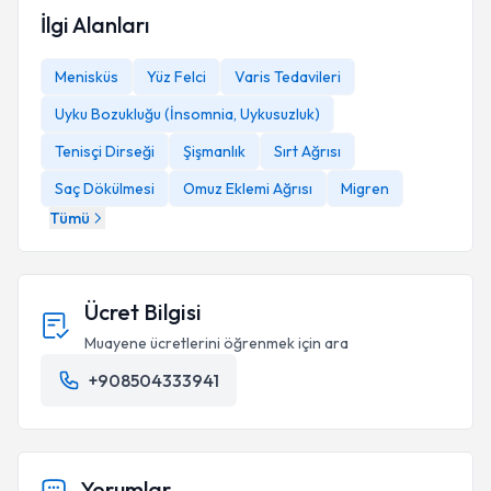
İlgi Alanları
Menisküs
Yüz Felci
Varis Tedavileri
Uyku Bozukluğu (İnsomnia, Uykusuzluk)
Tenisçi Dirseği
Şişmanlık
Sırt Ağrısı
Saç Dökülmesi
Omuz Eklemi Ağrısı
Migren
Tümü
Ücret Bilgisi
Muayene ücretlerini öğrenmek için ara
+908504333941
Yorumlar