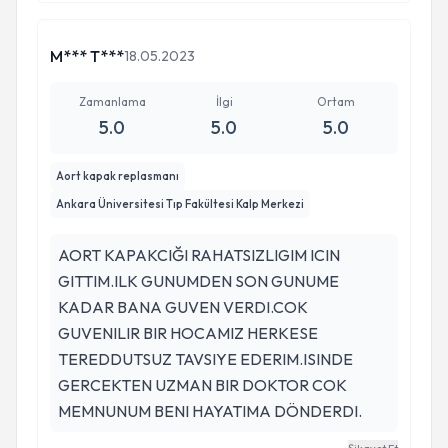
süre içerisinde babamı iyileştirdi. Çok ilgili ve
hastalığa dair gayet anlaşılır ve detaylı
açıklamalarda bulundu. Eğer Ahmet beye
M*** T***
18.05.2023
görünmeseydik tamamen farklı bir tanı için
babam ameliyat olmuş olacaktı ve çok yüklü
Zamanlama
İlgi
Ortam
5.0
5.0
5.0
miktarda bedel ödemiş olacaktık. Fakat şu an
ilaç tedavisi ile babam çok iyi bir seviyeye geldi.
Aort kapak replasmanı
Kalp ve damar konusunda herhangi bir
Ankara Üniversitesi Tıp Fakültesi Kalp Merkezi
rahatsızlığınız varsa Ahmet beye görünmenizi
tavsiye ederim.
AORT KAPAKCIĞI RAHATSIZLIGIM ICIN
GITTIM.ILK GUNUMDEN SON GUNUME
KADAR BANA GUVEN VERDI.COK
GUVENILIR BIR HOCAMIZ HERKESE
TEREDDUTSUZ TAVSIYE EDERIM.ISINDE
GERCEKTEN UZMAN BIR DOKTOR COK
MEMNUNUM BENI HAYATIMA DÖNDERDI.