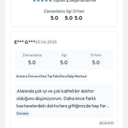
★
★
★
★
★
Toplam
2
değerlendirme
Zamanlama
İlgi
Ortam
5.0
5.0
5.0
E*** G***
20.06.2025
Zamanlama
İlgi
Ortam
5.0
5.0
5.0
Ankara Üniversitesi Tıp Fakültesi Kalp Merkezi
Alanında çok iyi ve çok kaliteli bir doktor
olduğunu düşünüyorum. Daha önce farklı
hastanelerdeki doktorlara gittiğimizde hep farklı
tanılar koymuşlardı ve farklı yönlendirmişlerdi.
Devamı
Ahmet Rüçhan bey doğru tanı ve tedavi ile kısa
Şikayet Et