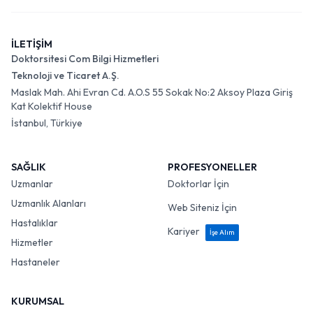
İLETİŞİM
Doktorsitesi Com Bilgi Hizmetleri
Teknoloji ve Ticaret A.Ş.
Maslak Mah. Ahi Evran Cd. A.O.S 55 Sokak No:2 Aksoy Plaza Giriş
Kat Kolektif House
İstanbul, Türkiye
SAĞLIK
PROFESYONELLER
Uzmanlar
Doktorlar İçin
Uzmanlık Alanları
Web Siteniz İçin
Hastalıklar
Kariyer
İşe Alım
Hizmetler
Hastaneler
KURUMSAL