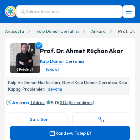
Doktor, klinik ara...
Anasayfa
Kalp Damar Cerrahisi
Ankara
Prof. Dr. 
Prof. Dr. Ahmet Rüçhan Akar
Kalp Damar Cerrahisi
Takip Et
3
Fotoğraf
Prof. Dr. Ahmet Rüçhan Akar Profil Fotoğrafı
Kalp Ve Damar Hastalıkları, Genel Kalp Damar Cerrahisi, Kalp
Kapağı Problemleri
devamı
Ankara
5.0
1 Adres
(
2
Değerlendirme)
Soru Sor
Randevu Talep Et