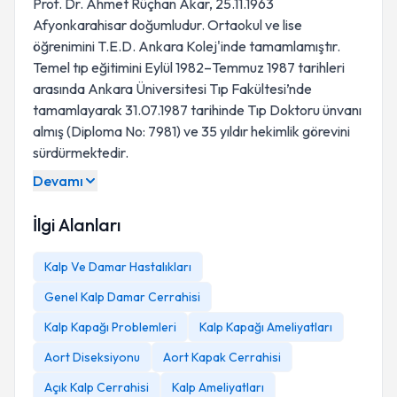
Prof. Dr. Ahmet Rüçhan Akar, 25.11.1963
Afyonkarahisar doğumludur. Ortaokul ve lise
öğrenimini T.E.D. Ankara Kolej'inde tamamlamıştır.
Temel tıp eğitimini Eylül 1982–Temmuz 1987 tarihleri
arasında Ankara Üniversitesi Tıp Fakültesi’nde
tamamlayarak 31.07.1987 tarihinde Tıp Doktoru ünvanı
almış (Diploma No: 7981) ve 35 yıldır hekimlik görevini
sürdürmektedir.
Devamı
İlgi Alanları
Kalp Ve Damar Hastalıkları
Genel Kalp Damar Cerrahisi
Kalp Kapağı Problemleri
Kalp Kapağı Ameliyatları
Aort Diseksiyonu
Aort Kapak Cerrahisi
Açık Kalp Cerrahisi
Kalp Ameliyatları