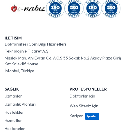
İLETİŞİM
Doktorsitesi Com Bilgi Hizmetleri
Teknoloji ve Ticaret A.Ş.
Maslak Mah. Ahi Evran Cd. A.O.S 55 Sokak No:2 Aksoy Plaza Giriş
Kat Kolektif House
İstanbul, Türkiye
SAĞLIK
PROFESYONELLER
Uzmanlar
Doktorlar İçin
Uzmanlık Alanları
Web Siteniz İçin
Hastalıklar
Kariyer
İşe Alım
Hizmetler
Hastaneler