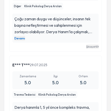
Diğer
Klinik Psikolog Derya Arslan
Çoğu zaman duygu ve düşünceler, insanın tek
başına netleştirmesi ve sahiplenmesi için
İlişki Odaklı Grup Çalışmaları
zorlayıcı olabiliyor. Derya Hanım’la çalışmak,
bazen sakinlik içinde, bazen de neşeli bir
Devamı
gürültüyle yüzünüze tutulan ve sizinle konuşan bir
Şikayet Et
aynaya benzer. Zamanla bu ayna, bir pusulaya
Atolyeleri
ya da deniz fenerine dönüşerek yön bulmanıza
yardımcı olur. Ne açık denizlerde kaybolursunuz
E*** T***
29.07.2025
ne de sığ sularda takılıp kalırsınız.
Zamanlama
İlgi
Ortam
5.0
5.0
5.0
Travma Tedavisi
Klinik Psikolog Derya Arslan
Derya hanımla 1, 5 yıl önce kompleks travma,