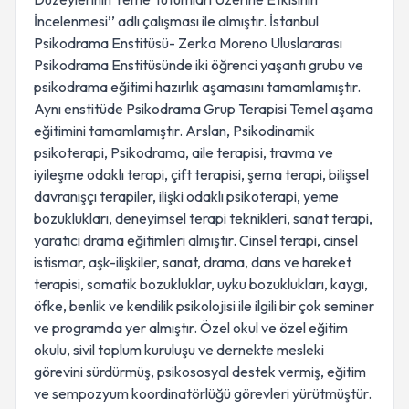
İncelenmesi’’ adlı çalışması ile almıştır. İstanbul
Psikodrama Enstitüsü- Zerka Moreno Uluslararası
Psikodrama Enstitüsünde iki öğrenci yaşantı grubu ve
psikodrama eğitimi hazırlık aşamasını tamamlamıştır.
Aynı enstitüde Psikodrama Grup Terapisi Temel aşama
eğitimini tamamlamıştır. Arslan, Psikodinamik
psikoterapi, Psikodrama, aile terapisi, travma ve
iyileşme odaklı terapi, çift terapisi, şema terapi, bilişsel
davranışçı terapiler, ilişki odaklı psikoterapi, yeme
bozuklukları, deneyimsel terapi teknikleri, sanat terapi,
yaratıcı drama eğitimleri almıştır. Cinsel terapi, cinsel
istismar, aşk-ilişkiler, sanat, drama, dans ve hareket
terapisi, somatik bozukluklar, uyku bozuklukları, kaygı,
öfke, benlik ve kendilik psikolojisi ile ilgili bir çok seminer
ve programda yer almıştır. Özel okul ve özel eğitim
okulu, sivil toplum kuruluşu ve dernekte mesleki
görevini sürdürmüş, psikososyal destek vermiş, eğitim
ve sempozyum koordinatörlüğü görevleri yürütmüştür.