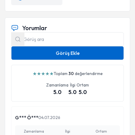
Yorumlar
Görüş Ekle
★
★
★
★
★
Toplam
30
değerlendirme
Zamanlama
İlgi
Ortam
5.0
5.0
5.0
G*** Ö***
04.07.2026
Eğitimler:
Psikodrama Grup Terapisi Temel Aşama Eğitimi
Zamanlama
İlgi
Ortam