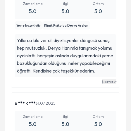
Zamanlama
İlgi
Ortam
Madde Kullanım Bozukluğu Atölyesi
5.0
5.0
5.0
Yeme bozukluğu
Klinik Psikolog Derya Arslan
Uyguladığı Çalışmalar:
Psikodiyet
Yıllarca kilo ver al, diyetisyenler döngüsü sonuç
hep mutsuzluk. Derya Hanımla tanışmak yolumu
aydınlattı, herşeyin aslında duygularımdaki yeme
Duygusal Yemede Kendine Yardım Atölyesi
bozukluğundan olduğunu, neler yapabileceğimi
öğretti. Kendisine çok teşekkür ederim.
Sınırlar Atölyesi
“Eskiye Veda Yeniye Merhaba”
Şikayet Et
Yeme Bozukluğu Farkındalık Eğitimleri
B*** K***
31.07.2025
“Eskiye Veda Yeniye Merhaba”
Zamanlama
İlgi
Ortam
Öz farkındalık Grup Çalışmaları
5.0
5.0
5.0
Psikodiyet Akademi Grup Atölyeleri Çalışmaları