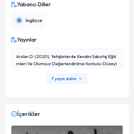
Yabancı Diller
İngilizce
Yayınlar
Arslan D. (2020), Yetişkinlerde Kendini Sabotaj Eğili
Mleri Ve Olumsuz Değerlendirilme Korkusu Düzeyl
Erinin Yeme Tutumları Üzerine Etkisinin İncelenmes
I, İstanbul Kent Üniversitesi
7 yayın daha
İçerikler
Başlamak İçin Kusursuz Olmasını Bekleme!