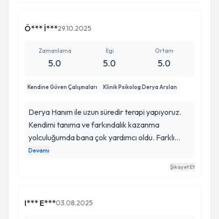
Proje Yazma Eğitimi
Ö*** İ***
29.10.2025
Zamanlama
İlgi
Ortam
Sempozyumu
5.0
5.0
5.0
Günümüzde Aşk, İlişkiler ve Psikoterapi
Kendine Güven Çalışmaları
Klinik Psikolog Derya Arslan
Bilişsel Davranışçı Terapi Işığında Uyku
Bozuklukları İle Başa Çıkma
Derya Hanım ile uzun süredir terapi yapıyoruz.
Kendimi tanıma ve farkındalık kazanma
Değişim Benimle Başlar Projesi ,Cinsel Şiddet
yolculuğumda bana çok yardımcı oldu. Farklı
Temel Farkındalık Eğitimleri: Cinsel Şiddet,
bakış açıları ile sorunlarım üzerine çok yönlü
Devamı
Kavramlar, Müdehale Yöntemleri Modülü
düşünmemi sağladı. İyileşme sürecimde bana
Atölyesi
Şikayet Et
Değişim Benimle Başlar Projesi, Cinsel İstismara
kattıkları için çok teşekkür ediyorum 💚
Koruyucu ve Önleyici Yaklaşım Modülü Atölyesi
I*** E***
03.08.2025
Günümüzde Aşk, İlişkiler ve Psikoterapi