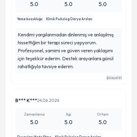
5.0
5.0
5.0
Psikodrama Grubu (
Yeme bozukluğu
Klinik Psikolog Derya Arslan
Psikodinamik Psikoterapi Kuram, Klinik, Teknik
Kendimi yargılanmadan dinlenmiş ve anlaşılmış
Eğitimi
hissettiğim bir terapi süreci yaşıyorum.
Psikodinamik Psikoterapi Eğitimi
Profesyonel, samimi ve güven veren yaklaşımı
için teşekkür ederim. Destek arayanlara gönül
Psikodiyet Psikolog Eğitimi /Yeme Bozuklukları
rahatlığıyla tavsiye ederim.
Uzman Eğitimi
Şikayet Et
Deneyimsel Terapi Teknikleri
B*** K***
24.06.2026
Bilişsel Davranışçı Terapiler (3.Dalga)
Zamanlama
İlgi
Ortam
I.Düzey Gottman Çift Terapisi Eğitimi
5.0
5.0
5.0