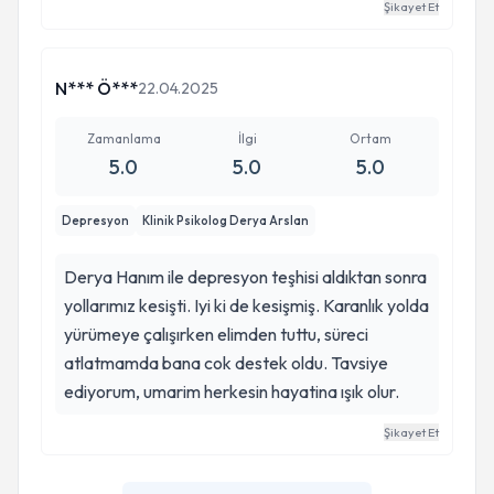
Şikayet Et
sayesinde duygularımla yüzleşmeyi öğrendim ve
atak geçirmiyorum artık. Kendisine çok teşekkür
ediyorum.
N*** Ö***
22.04.2025
Zamanlama
İlgi
Ortam
5.0
5.0
5.0
Depresyon
Klinik Psikolog Derya Arslan
Derya Hanım ile depresyon teşhisi aldıktan sonra
yollarımız kesişti. Iyi ki de kesişmiş. Karanlık yolda
yürümeye çalışırken elimden tuttu, süreci
atlatmamda bana cok destek oldu. Tavsiye
ediyorum, umarim herkesin hayatina ışık olur.
Şikayet Et