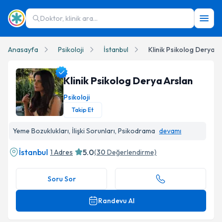
Doktor, klinik ara...
Anasayfa
Psikoloji
İstanbul
Klinik Psikolog Derya A
Klinik Psikolog Derya Arslan
Psikoloji
Takip Et
Klinik Psikolog Derya Arslan Profil Fotoğrafı
Yeme Bozuklukları, İlişki Sorunları, Psikodrama
devamı
İstanbul
5.0
1 Adres
(
30
Değerlendirme)
Soru Sor
Randevu Al