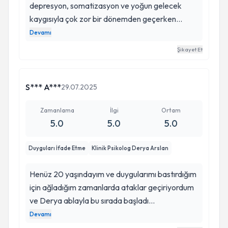
depresyon, somatizasyon ve yoğun gelecek
kaygısıyla çok zor bir dönemden geçerken
tanıştım. Bu süreçte beni sabırla dinledi,
Devamı
yönlendirdi ve iyileşmeme gerçekten destek
Şikayet Et
oldu. Kendimi hem zihinsel hem fiziksel olarak
çok daha iyi hissediyorum. Hayatımı kurtardı
diyebilirim. İyi ki karşılaşmışız.
S*** A***
29.07.2025
Zamanlama
İlgi
Ortam
5.0
5.0
5.0
Duyguları İfade Etme
Klinik Psikolog Derya Arslan
Henüz 20 yaşındayım ve duygularımı bastırdığım
için ağladığım zamanlarda ataklar geçiriyordum
ve Derya ablayla bu sırada başladı
görüşmelerimiz. Çok iyi bir dinleyici ve kendinizi
Devamı
çok güvende hissediyorsunuz ben onun