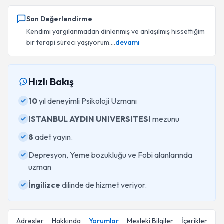
Son Değerlendirme
Kendimi yargılanmadan dinlenmiş ve anlaşılmış hissettiğim
bir terapi süreci yaşıyorum....
devamı
Hızlı Bakış
10
yıl deneyimli Psikoloji Uzmanı
ISTANBUL AYDIN UNIVERSITESI
mezunu
8
adet yayın.
Depresyon, Yeme bozukluğu ve Fobi alanlarında
uzman
İngilizce
dilinde de hizmet veriyor.
Adresler
Hakkında
Yorumlar
Mesleki Bilgiler
İçerikler