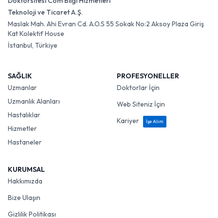
Doktorsitesi Com Bilgi Hizmetleri
Teknoloji ve Ticaret A.Ş.
Maslak Mah. Ahi Evran Cd. A.O.S 55 Sokak No:2 Aksoy Plaza Giriş
Kat Kolektif House
İstanbul, Türkiye
SAĞLIK
PROFESYONELLER
Uzmanlar
Doktorlar İçin
Uzmanlık Alanları
Web Siteniz İçin
Hastalıklar
Kariyer
İşe Alım
Hizmetler
Hastaneler
KURUMSAL
Hakkımızda
Bize Ulaşın
Gizlilik Politikası