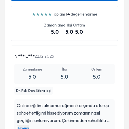
★
★
★
★
★
Toplam
14
değerlendirme
Zamanlama
İlgi
Ortam
5.0
5.0
5.0
N*** L***
22.12.2025
Zamanlama
İlgi
Ortam
5.0
5.0
5.0
Dr. Psk. Dan. Kübra İpçi
Online eğitim almama rağmen karşımda oturup
sohbet ettiğimi hissediyorum zamanın nasıl
geçtiğini anlamıyorum. Çekinmeden rahatlıkla hiç
tanımadığınız biriyle konuşmak zordur ancak
Devamı