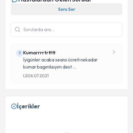
Soru Sor
Kumarrrrtrtttt
İyigünler acaba seans ücreti nekadar
kumar bagımlısıyım dest
...
LS
06.07.2021
İçerikler