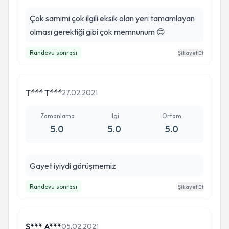
Çok samimi çok ilgili eksik olan yeri tamamlayan
olması gerektiği gibi çok memnunum 😊
Randevu sonrası
Şikayet Et
T*** T***
27.02.2021
Zamanlama
İlgi
Ortam
5.0
5.0
5.0
Gayet iyiydi görüşmemiz
Randevu sonrası
Şikayet Et
Ş*** A***
05.02.2021