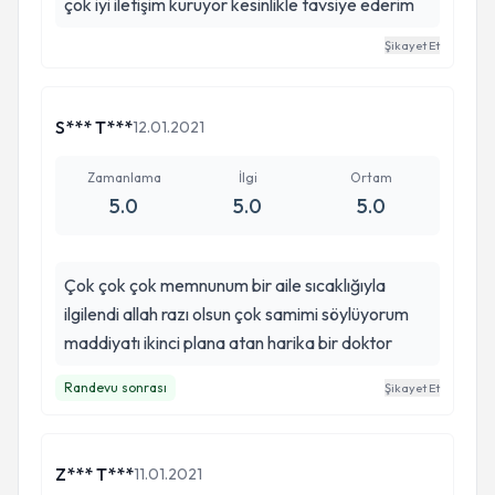
çok iyi iletişim kuruyor kesinlikle tavsiye ederim
Şikayet Et
S*** T***
12.01.2021
Zamanlama
İlgi
Ortam
5.0
5.0
5.0
Çok çok çok memnunum bir aile sıcaklığıyla
ilgilendi allah razı olsun çok samimi söylüyorum
maddiyatı ikinci plana atan harika bir doktor
Randevu sonrası
Şikayet Et
Z*** T***
11.01.2021