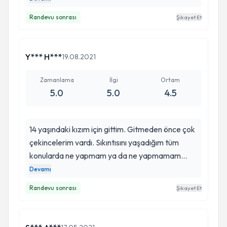
kendisini yıllardır tanıyormuş gibi rahat rahat
Randevu sonrası
Şikayet Et
gerilmeden anlatabiliyorum. Şiddetle tavsiye
edilir: ) yeni başladım ancak bana çok iyi
geleceğine inanıyorum
Y*** H***
19.08.2021
Zamanlama
İlgi
Ortam
5.0
5.0
4.5
14 yaşındaki kızım için gittim. Gitmeden önce çok
çekincelerim vardı. Sıkıntısını yaşadığım tüm
konularda ne yapmam ya da ne yapmamam
gerektiğini doktorumuz sayesinde öğrendim.
Devamı
(Ben de bir egitimciyim , ama insan kendi
Randevu sonrası
Şikayet Et
evladına yetemeyebiliyormuş maalesef). Bana
çok yol gösterici oldu,çok yardımcı oldu. Ergen
bir çocuğunuz varsa ve ne yapmanız gerektiği