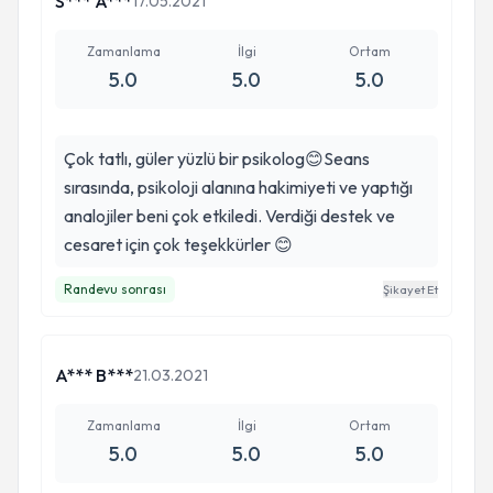
S*** A***
17.05.2021
konusunda çözüm bulamıyorsanız çaresizseniz
,Dr. Kübra hanım eminim ki sizlere de iyi ve doğru
Zamanlama
İlgi
Ortam
bir yol gösterici olacaktır, kesinlikle tavsiye
5.0
5.0
5.0
ederim.ilginiz ve desteğiniz için tekrardan çok
teşekkür ederim 🙏 ❤
Çok tatlı, güler yüzlü bir psikolog😊Seans
sırasında, psikoloji alanına hakimiyeti ve yaptığı
analojiler beni çok etkiledi. Verdiği destek ve
cesaret için çok teşekkürler 😊
Randevu sonrası
Şikayet Et
A*** B***
21.03.2021
Zamanlama
İlgi
Ortam
5.0
5.0
5.0