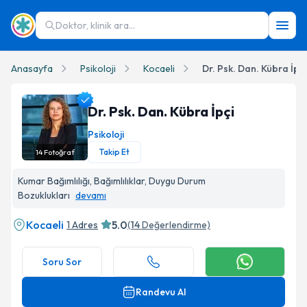
Doktor, klinik ara...
Anasayfa
Psikoloji
Kocaeli
Dr. Psk. Dan. Kübra İpçi
Dr. Psk. Dan. Kübra İpçi
Psikoloji
Takip Et
14
Fotoğraf
Dr. Psk. Dan. Kübra İpçi Profil Fotoğrafı
Kumar Bağımlılığı, Bağımlılıklar, Duygu Durum
Bozuklukları
devamı
Kocaeli
5.0
1 Adres
(
14
Değerlendirme)
Soru Sor
Randevu Al