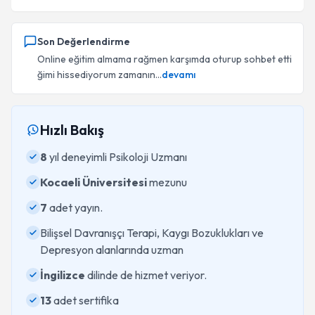
Son Değerlendirme
Online eğitim almama rağmen karşımda oturup sohbet etti
ğimi hissediyorum zamanın...
devamı
Hızlı Bakış
8
yıl deneyimli Psikoloji Uzmanı
Kocaeli Üniversitesi
mezunu
7
adet yayın.
Bilişsel Davranışçı Terapi, Kaygı Bozuklukları ve
Depresyon alanlarında uzman
İngilizce
dilinde de hizmet veriyor.
13
adet sertifika