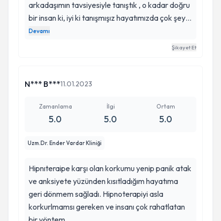
arkadaşımın tavsiyesiyle tanıştık , o kadar doğru
bir insan ki, iyi ki tanışmışız hayatımızda çok şeyi
değiştirdi. O kadar çok ihmalkar doktorla tanıştık
Devamı
ki kendimizi teslim ettik size. İyi ki de
Şikayet Et
doktorumuzsunuz. Yöntemlerinize çok
güveniyoruz, gelmek isteyip ertelemeyin
korkulacak hiçbirşey yok aksine çok iyi
N*** B***
11.01.2023
hissediyoruz , tavsiye ederim.
Zamanlama
İlgi
Ortam
5.0
5.0
5.0
Uzm.Dr. Ender Vardar Kliniği
Hipnıteraipe karşı olan korkumu yenip panik atak
ve anksiyete yüzünden kısıtladığım hayatıma
geri dönmem sağladı. Hipnoterapiyi asla
korkurlmamsı gereken ve insanı çok rahatlatan
bir yöntem