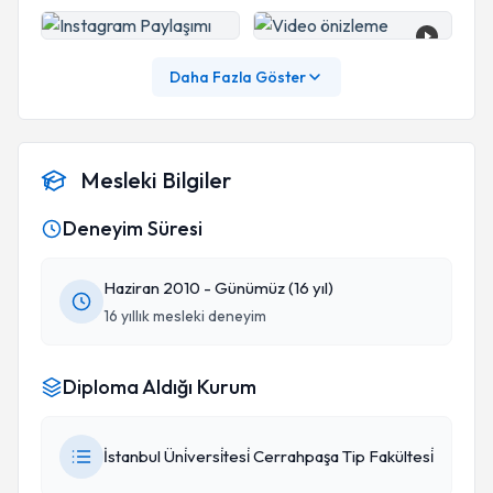
konuşarak çözmeye çalışanlara ben kesinlikle en
iyi yöntem olarak hipnozu tavsiye ederim. Başka
bişiy. Hipnozla herşey öğrenilebilir. Zeka
Daha Fazla Göster
geliştirilebilir. Yabancı dil öğrenilebilir. Korkular
endişeler giderilebilir. Beyin duygulara hükmeden
yer. Beynin gücünü işte hipnozda
Mesleki Bilgiler
hissediyorsunuz.
Deneyim Süresi
Haziran 2010 - Günümüz (16 yıl)
16 yıllık mesleki deneyim
Diploma Aldığı Kurum
İstanbul Üni̇versi̇tesi̇ Cerrahpaşa Tip Fakültesi̇