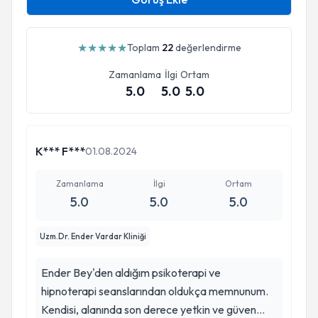
★
★
★
★
★
Toplam
22
değerlendirme
Zamanlama
İlgi
Ortam
5.0
5.0
5.0
K*** F***
01.08.2024
Zamanlama
İlgi
Ortam
5.0
5.0
5.0
Uzm.Dr. Ender Vardar Kliniği
Ender Bey'den aldığım psikoterapi ve
hipnoterapi seanslarından oldukça memnunum.
Kendisi, alanında son derece yetkin ve güven