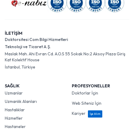
İLETİŞİM
Doktorsitesi Com Bilgi Hizmetleri
Teknoloji ve Ticaret A.Ş.
Maslak Mah. Ahi Evran Cd. A.O.S 55 Sokak No:2 Aksoy Plaza Giriş
Kat Kolektif House
İstanbul, Türkiye
SAĞLIK
PROFESYONELLER
Uzmanlar
Doktorlar İçin
Uzmanlık Alanları
Web Siteniz İçin
Hastalıklar
Kariyer
İşe Alım
Hizmetler
Hastaneler