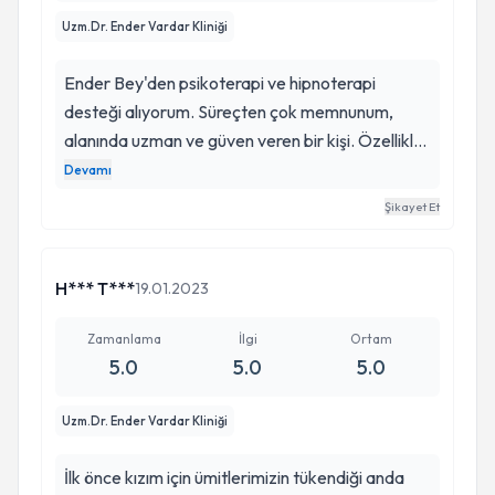
Uzm.Dr. Ender Vardar Kliniği
Ender Bey'den psikoterapi ve hipnoterapi
desteği alıyorum. Süreçten çok memnunum,
alanında uzman ve güven veren bir kişi. Özellikle
hipnoterapi benim için önemli bir terapi oldu.
Devamı
Merak eden ve ikilemde olanları aydınlatmak
Şikayet Et
isterim çekinilecek veya güvenilmeyecek bir
seans değil, sıkıştırılmış bir psikoterapi gibi
denebilir. İletişimi kuvvetli ve hızlı ilerleme
H*** T***
19.01.2023
sağlayabileceğiniz biri. Yardımlarından dolayı
kendisine teşekkür ederim.
Zamanlama
İlgi
Ortam
5.0
5.0
5.0
Uzm.Dr. Ender Vardar Kliniği
İlk önce kızım için ümitlerimizin tükendiği anda