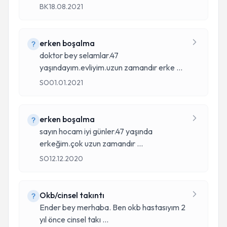
BK
18.08.2021
erken boşalma
doktor bey selamlar.47
yaşındayım.evliyim.uzun zamandır erke
...
SO
01.01.2021
erken boşalma
sayın hocam iyi günler.47 yaşında
erkeğim.çok uzun zamandır
...
SO
12.12.2020
Okb/cinsel takıntı
Ender bey merhaba. Ben okb hastasıyım 2
yıl önce cinsel takı
...