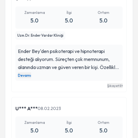
inanabilirsiniz.
Zamanlama
İlgi
Ortam
5.0
5.0
5.0
Uzm.Dr. Ender Vardar Kliniği
Ender Bey'den psikoterapi ve hipnoterapi
desteği alıyorum. Süreçten çok memnunum,
alanında uzman ve güven veren bir kişi. Özellikle
hipnoterapi benim için önemli bir terapi oldu.
Devamı
Merak eden ve ikilemde olanları aydınlatmak
Şikayet Et
isterim çekinilecek veya güvenilmeyecek bir
seans değil, sıkıştırılmış bir psikoterapi gibi
denebilir. İletişimi kuvvetli ve hızlı ilerleme
U*** A***
08.02.2023
sağlayabileceğiniz biri. Yardımlarından dolayı
kendisine teşekkür ederim.
Zamanlama
İlgi
Ortam
5.0
5.0
5.0