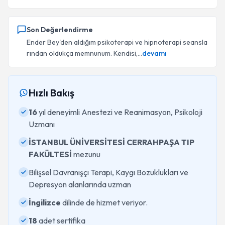
Son Değerlendirme
Ender Bey'den aldığım psikoterapi ve hipnoterapi seansla
rından oldukça memnunum. Kendisi,...
devamı
Hızlı Bakış
16
yıl deneyimli Anestezi ve Reanimasyon, Psikoloji
Uzmanı
İSTANBUL ÜNİVERSİTESİ CERRAHPAŞA TIP
FAKÜLTESİ
mezunu
Bilişsel Davranışçı Terapi, Kaygı Bozuklukları ve
Depresyon alanlarında uzman
İngilizce
dilinde de hizmet veriyor.
18
adet sertifika