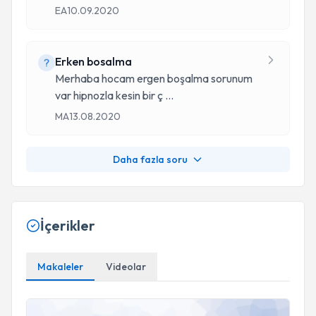
EA
10.09.2020
Erken bosalma
Merhaba hocam ergen boşalma sorunum
var hipnozla kesin bir ç
...
MA
13.08.2020
Daha fazla soru
İçerikler
Makaleler
Videolar
Obez olan bedenin değil bilinçaltındaki düşüncelerin!