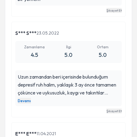
Şikayet Et
S*** S***
23.05.2022
Zamanlama
İlgi
Ortam
4.5
5.0
5.0
Uzun zamandan beri içerisinde bulunduğum
depresif ruh halim, yaklaşık 3 ay önce tamamen
çökünce ve uykusuzluk, kaygı ve takıntılar
dayanılmaz bir boyuta ulaşınca, bir çözüm
Devamı
arayışına girdim. Yurtdışında hipnoz ile tedaviyi
Şikayet Et
deneyimleyen kardeşimin tavsiyesi üzerinde
Türkiye’de hipnoz tedavisini araştırdım ve Dr.
Ender Vardar ile o zaman tanıştım. Hipnoterapi
E*** E***
11.04.2021