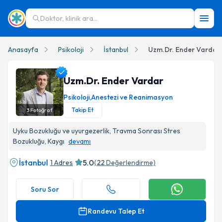
Doktor, klinik ara...
Anasayfa
Psikoloji
İstanbul
Uzm.Dr. Ender Vardar
Uzm.Dr. Ender Vardar
Psikoloji
,
Anestezi ve Reanimasyon
Takip Et
3
Fotoğraf
Uzm.Dr. Ender Vardar Profil Fotoğrafı
Uyku Bozukluğu ve uyurgezerlik, Travma Sonrası Stres
Bozukluğu, Kaygı
devamı
İstanbul
5.0
1 Adres
(
22
Değerlendirme)
Soru Sor
Randevu Talep Et