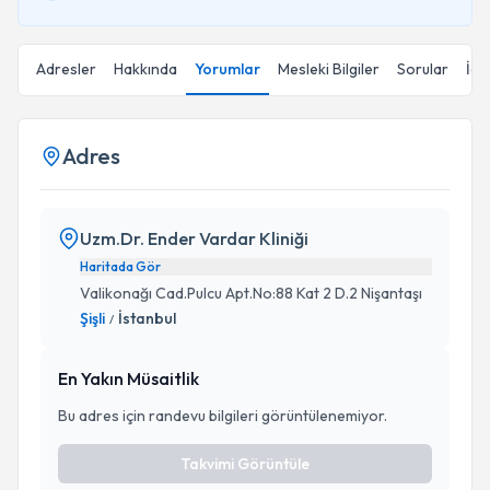
Adresler
Hakkında
Yorumlar
Mesleki Bilgiler
Sorular
İçe
Adres
Uzm.Dr. Ender Vardar Kliniği
Haritada Gör
Valikonağı Cad.Pulcu Apt.No:88 Kat 2 D.2 Nişantaşı
Şişli
İstanbul
/
En Yakın Müsaitlik
Bu adres için randevu bilgileri görüntülenemiyor.
Takvimi Görüntüle