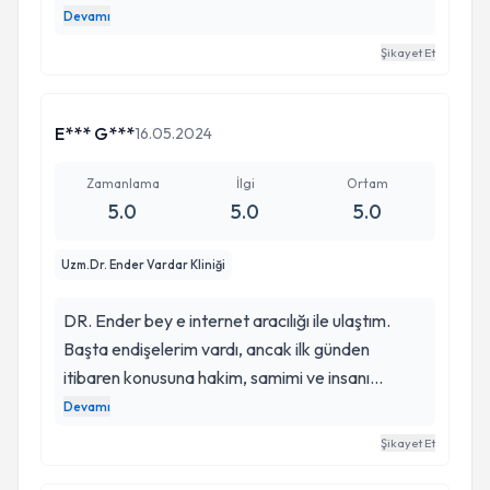
veren bir uzman. Özellikle hipnoterapi benim için
Devamı
çok faydalı oldu. Kararsızlık yaşayanlar için
Şikayet Et
belirtmek isterim ki, bu seanslar kesinlikle güvenli
ve etkili; yoğunlaştırılmış bir terapi deneyimi gibi
değerlendirilebilir. Ender Bey’in iletişim becerileri
E*** G***
16.05.2024
güçlü, bu nedenle süreçte hızlı bir şekilde ilerleme
kaydedilebiliyor. Kendisine sunduğu tüm destek
Zamanlama
İlgi
Ortam
5.0
5.0
5.0
için teşekkür ederim.
Uzm.Dr. Ender Vardar Kliniği
DR. Ender bey e internet aracılığı ile ulaştım.
Başta endişelerim vardı, ancak ilk günden
itibaren konusuna hakim, samimi ve insanı
konuşturmasını bilen bir kişi olduğunu anladım.
Devamı
Sizin profilinizi hemen çözebilecek bir insan. Çok
Şikayet Et
iyi bir gözlemci. Tedavi sürecinde Doktor bey