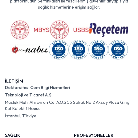
platformudur. Sertifikaları ile tescillenmiş güvenilir altyapısıyla
sağlık hizmetlerine erişim sağlar.
İLETİŞİM
Doktorsitesi Com Bilgi Hizmetleri
Teknoloji ve Ticaret A.Ş.
Maslak Mah. Ahi Evran Cd. A.O.S 55 Sokak No:2 Aksoy Plaza Giriş
Kat Kolektif House
İstanbul, Türkiye
SAĞLIK
PROFESYONELLER