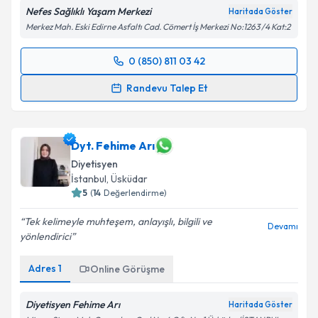
Nefes Sağlıklı Yaşam Merkezi
Haritada Göster
Merkez Mah. Eski Edirne Asfaltı Cad. Cömert İş Merkezi No:1263 /4 Kat:2
0 (850) 811 03 42
Randevu Takvimi Talebi
Randevu Talep Et
Dyt. Tuba Aydın
için randevu takvimi talebi oluşturun.
Size bu uzmandan randevu almanız için bir takvim
hazırlandığında e-posta ile bilgilendireceğiz.
Dyt. Fehime Arı
Diyetisyen
E-posta Adresiniz
İstanbul
, Üsküdar
5
(
14
Değerlendirme)
Tek kelimeyle muhteşem, anlayışlı, bilgili ve
Devamı
yönlendirici
Kişisel verilerimin işlenmesine ilişkin
Aydınlatma
Metni
'ni okudum ve kişisel verilerimin belirtilen
Adres
1
Online Görüşme
kapsamda işlenmesini kabul ediyorum.
Diyetisyen Fehime Arı
Haritada Göster
Takvim Talebini Gönder