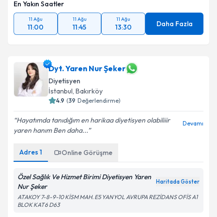
En Yakın Saatler
11 Ağu
11 Ağu
11 Ağu
Daha Fazla
11:00
11:45
13:30
Dyt. Yaren Nur Şeker
Diyetisyen
İstanbul
, Bakırköy
4.9
(
39
Değerlendirme)
Hayatımda tanıdığım en harikaa diyetisyen olabiliiir
Devamı
yaren hanım Ben daha...
Adres
1
Online Görüşme
Özel Sağlık Ve Hizmet Birimi Diyetisyen Yaren
Haritada Göster
Nur Şeker
ATAKOY 7-8-9-10 KİSM MAH. E5 YANYOL AVRUPA REZİDANS OFİS A1
BLOK KAT6 D63