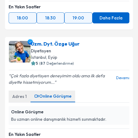
En Yakın Saatler
18:00
18:30
19:00
Daha Fazla
Uzm. Dyt. Özge Uğur
Diyetisyen
İstanbul
, Eyüp
5
(
87
Değerlendirme)
Çok fazla diyetisyen deneyimim oldu ama ilk defa
Devamı
diyette hissetmiyorum...
Online Görüşme
Adres
1
Online Görüşme
Bu uzman online danışmanlık hizmeti sunmaktadır.
En Yakın Saatler