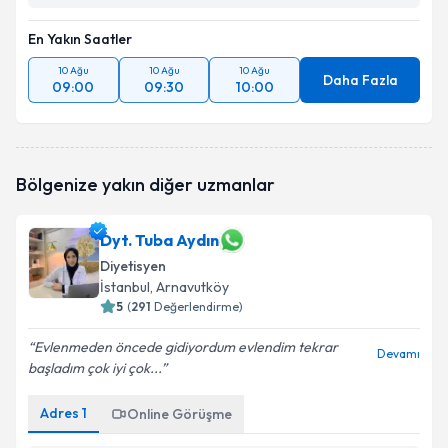
En Yakın Saatler
10 Ağu
10 Ağu
10 Ağu
Daha Fazla
09:00
09:30
10:00
Bölgenize yakın diğer uzmanlar
Dyt. Tuba Aydın
Diyetisyen
İstanbul
, Arnavutköy
5
(
291
Değerlendirme)
Evlenmeden öncede gidiyordum evlendim tekrar
Devamı
başladım çok iyi çok...
Adres
1
Online Görüşme