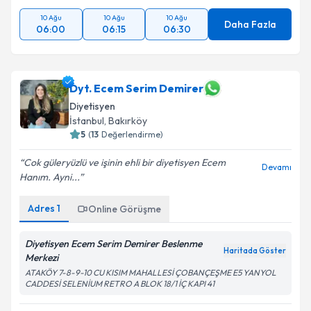
10 Ağu
10 Ağu
10 Ağu
Daha Fazla
06:00
06:15
06:30
Dyt. Ecem Serim Demirer
Diyetisyen
İstanbul
, Bakırköy
5
(
13
Değerlendirme)
Cok güleryüzlü ve işinin ehli bir diyetisyen Ecem
Devamı
Hanım. Ayni...
Adres
1
Online Görüşme
Diyetisyen Ecem Serim Demirer Beslenme
Haritada Göster
Merkezi
ATAKÖY 7-8-9-10 CU KISIM MAHALLESİ ÇOBANÇEŞME E5 YANYOL
CADDESİ SELENİUM RETRO A BLOK 18/1 İÇ KAPI 41