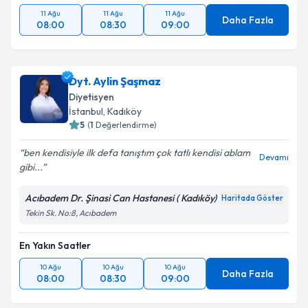
11 Ağu
11 Ağu
11 Ağu
Daha Fazla
08:00
08:30
09:00
Dyt. Aylin Şaşmaz
Diyetisyen
İstanbul
, Kadıköy
5
(
1
Değerlendirme)
ben kendisiyle ilk defa tanıştım çok tatlı kendisi ablam
Devamı
gibi...
Acıbadem Dr. Şinasi Can Hastanesi ( Kadıköy)
Haritada Göster
Tekin Sk. No:8, Acıbadem
En Yakın Saatler
10 Ağu
10 Ağu
10 Ağu
Daha Fazla
08:00
08:30
09:00