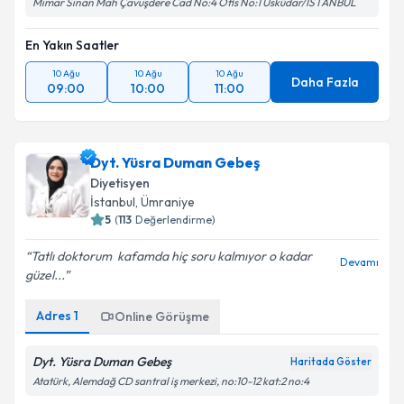
Mimar Sinan Mah Çavuşdere Cad No:4 Ofis No:1 Üsküdar/İSTANBUL
En Yakın Saatler
10 Ağu
10 Ağu
10 Ağu
Daha Fazla
09:00
10:00
11:00
Dyt. Yüsra Duman Gebeş
Diyetisyen
İstanbul
, Ümraniye
5
(
113
Değerlendirme)
Tatlı doktorum ️ kafamda hiç soru kalmıyor o kadar
Devamı
güzel...
Adres
1
Online Görüşme
Dyt. Yüsra Duman Gebeş
Haritada Göster
Atatürk, Alemdağ CD santral iş merkezi, no:10-12 kat:2 no:4