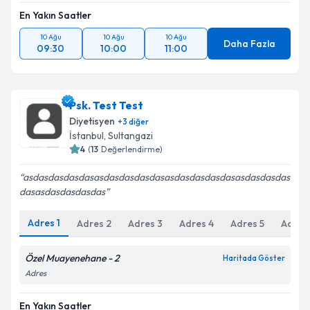
En Yakın Saatler
10 Ağu
10 Ağu
10 Ağu
Daha Fazla
09:30
10:00
11:00
Psk. Test Test
Diyetisyen
+
3
diğer
İstanbul
, Sultangazi
4
(
13
Değerlendirme)
asdasdasdasdasasdasdasdasdasasdasdasdasdasasdasdasdas
dasasdasdasdasdas
Adres
1
Adres
2
Adres
3
Adres
4
Adres
5
Adres
Özel Muayenehane - 2
Haritada Göster
Adres
En Yakın Saatler