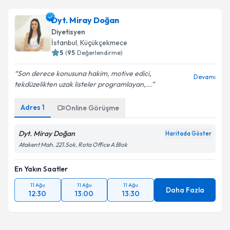
Dyt. Miray Doğan
Diyetisyen
İstanbul
, Küçükçekmece
5
(
95
Değerlendirme)
Son derece konusuna hakim, motive edici,
Devamı
tekdüzelikten uzak listeler programlayan,...
Adres
1
Online Görüşme
Dyt. Miray Doğan
Haritada Göster
Atakent Mah. 221.Sok. Rota Office A Blok
En Yakın Saatler
11 Ağu
11 Ağu
11 Ağu
Daha Fazla
12:30
13:00
13:30