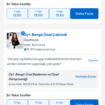
En Yakın Saatler
11 Ağu
11 Ağu
11 Ağu
Daha Fazla
12:30
13:00
13:30
Dyt. Bengü Ünal Çakmak
Diyetisyen
İzmir
, Bornova
5
(
91
Değerlendirme)
Herşeyi açıklıkla konuşup halledebilmemiz önerileri
Devamı
verilen listelerim uygunluğu çok güzel
Dyt. Bengü Ünal Beslenme ve Diyet
Haritada Göster
Danışmanlığı
Çınar Mah. 5003/2 Sok. Daire No: 8 D:19 Passa Plaza
En Yakın Saatler
10 Ağu
10 Ağu
10 Ağu
Daha Fazla