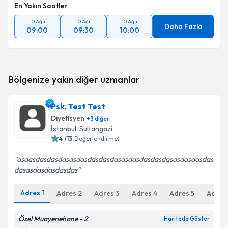
En Yakın Saatler
10 Ağu
10 Ağu
10 Ağu
Daha Fazla
09:00
09:30
10:00
Bölgenize yakın diğer uzmanlar
Psk. Test Test
Diyetisyen
+
3
diğer
İstanbul
, Sultangazi
4
(
13
Değerlendirme)
asdasdasdasdasasdasdasdasdasasdasdasdasdasasdasdasdas
dasasdasdasdasdas
Adres
1
Adres
2
Adres
3
Adres
4
Adres
5
Adres
Özel Muayenehane - 2
Haritada Göster