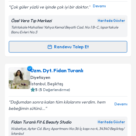
Devamı
Çok güler yüzlü ve işinde çok iyi bir doktor.
Özel Vera Tıp Merkezi
Haritada Göster
Tahtakale Mahallesi Yahya Kemal Beyatlı Cad. No:1 B-C, Ispartakule
Banu Evleri No:3
Randevu Talep Et
Randevu Takvimi Talebi
Dyt. Simay Yıldırım
için randevu takvimi talebi
Uzm. Dyt. Fidan Turanlı
oluşturun. Size bu uzmandan randevu almanız için bir
Diyetisyen
takvim hazırlandığında e-posta ile bilgilendireceğiz.
İstanbul
, Beşiktaş
5
(
5
Değerlendirme)
E-posta Adresiniz
Doğumdan sonra kalan tüm kilolarımı verdim. hem
Devamı
bebeğimin sütünü...
Fidan Turanlı Fit & Beauty Studio
Haritada Göster
Kişisel verilerimin işlenmesine ilişkin
Aydınlatma
Nisbetiye, Aytar Cd. Burç Apartmanı No:36 İç kapı no:4, 34340 Beşiktaş/
Metni
'ni okudum ve kişisel verilerimin belirtilen
İstanbul