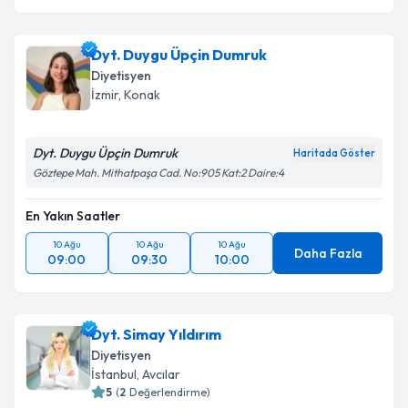
Dyt. Duygu Üpçin Dumruk
Diyetisyen
İzmir
, Konak
Dyt. Duygu Üpçin Dumruk
Haritada Göster
Göztepe Mah. Mithatpaşa Cad. No:905 Kat:2 Daire:4
En Yakın Saatler
10 Ağu
10 Ağu
10 Ağu
Daha Fazla
09:00
09:30
10:00
Dyt. Simay Yıldırım
Diyetisyen
İstanbul
, Avcılar
5
(
2
Değerlendirme)