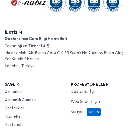
İLETİŞİM
Doktorsitesi Com Bilgi Hizmetleri
Teknoloji ve Ticaret A.Ş.
Maslak Mah. Ahi Evran Cd. A.O.S 55 Sokak No:2 Aksoy Plaza Giriş
Kat Kolektif House
İstanbul, Türkiye
SAĞLIK
PROFESYONELLER
Uzmanlar
Doktorlar İçin
Uzmanlık Alanları
Web Siteniz İçin
Hastalıklar
Kariyer
İşe Alım
Hizmetler
Hastaneler