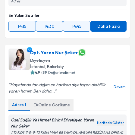
Adres
En Yakın Saatler
14:15
14:30
14:45
Daha Fazla
Dyt. Yaren Nur Şeker
Diyetisyen
İstanbul
, Bakırköy
4.9
(
39
Değerlendirme)
Hayatımda tanıdığım en harikaa diyetisyen olabiliiir
Devamı
yaren hanım Ben daha...
Adres
1
Online Görüşme
Özel Sağlık Ve Hizmet Birimi Diyetisyen Yaren
Haritada Göster
Nur Şeker
ATAKOY 7-8-9-10 KİSM MAH. E5 YANYOL AVRUPA REZİDANS OFİS A1