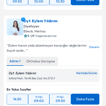
09:30
10:00
10:30
Dyt. Eylem Yıldırım
Diyetisyen
Bilecik
, Merkez
5
(
29
Değerlendirme)
Eylem hanım yılda düzelmeyen karaciğer değerlerimi
Devamı
buçuk ayda...
Adres
1
Online Görüşme
Dyt. Eylem Yıldırım
Haritada Göster
İstiklal Mah. Tevfik Bey Cad. No:57 D:1
En Yakın Saatler
10 Ağu
10 Ağu
14:30
Daha Fazla
09:00
09:30