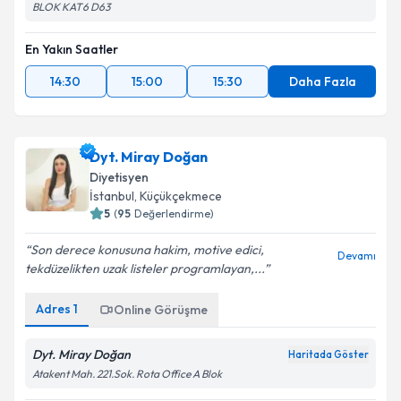
BLOK KAT6 D63
En Yakın Saatler
14:30
15:00
15:30
Daha Fazla
Dyt. Miray Doğan
Diyetisyen
İstanbul
, Küçükçekmece
5
(
95
Değerlendirme)
Son derece konusuna hakim, motive edici,
Devamı
tekdüzelikten uzak listeler programlayan,...
Adres
1
Online Görüşme
Dyt. Miray Doğan
Haritada Göster
Atakent Mah. 221.Sok. Rota Office A Blok