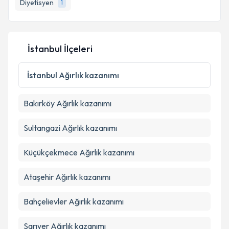
Diyetisyen
1
E-posta Adresiniz
İstanbul İlçeleri
Kişisel verilerimin işlenmesine ilişkin
Aydınlatma
Metni
'ni okudum ve kişisel verilerimin belirtilen
İstanbul
Ağırlık kazanımı
kapsamda işlenmesini kabul ediyorum.
Bakırköy
Ağırlık kazanımı
Takvim Talebini Gönder
Sultangazi
Ağırlık kazanımı
Küçükçekmece
Ağırlık kazanımı
Ataşehir
Ağırlık kazanımı
Bahçelievler
Ağırlık kazanımı
Sarıyer
Ağırlık kazanımı