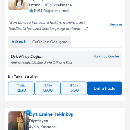
İstanbul
, Küçükçekmece
5
(
95
Değerlendirme)
Son derece konusuna hakim, motive edici,
Devamı
tekdüzelikten uzak listeler programlayan,...
Adres
1
Online Görüşme
Dyt. Miray Doğan
Haritada Göster
Atakent Mah. 221.Sok. Rota Office A Blok
En Yakın Saatler
11 Ağu
11 Ağu
11 Ağu
Daha Fazla
12:30
13:00
13:30
Dyt. Emine Tekinkuş
Diyetisyen
Aydın
, Kuşadası