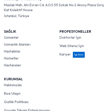
Maslak Mah. Ahi Evran Cd. A.O.S 55 Sokak No:2 Aksoy Plaza Giriş
Kat Kolektif House
İstanbul, Türkiye
SAĞLIK
PROFESYONELLER
Uzmanlar
Doktorlar İçin
Uzmanlık Alanları
Web Siteniz İçin
Hastalıklar
Kariyer
İşe Alım
Hizmetler
Hastaneler
KURUMSAL
Hakkımızda
Bize Ulaşın
Gizlilik Politikası
Google Takvim Entegrasyonu