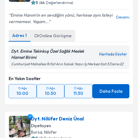
5
(
44
Değerlendirme)
Emine Hanım'ın en sevdiğim yönü, herkese aynı listeyi
Devamı
vermemesi. Yaşam...
Adres
1
Online Görüşme
Dyt. Emine Tekinkuş Özel Sağlık Meslek
Haritada Göster
Hizmet Birimi
Cumhuriyet Mahallesi Rıfat Arın Sokak Yazıcı İş Merkezi Kat:3 Daire:22
En Yakın Saatler
11 Ağu
11 Ağu
11 Ağu
Daha Fazla
10:00
10:30
11:30
Dyt. Nilüfer Deniz Ünal
Diyetisyen
Bursa
, Nilüfer