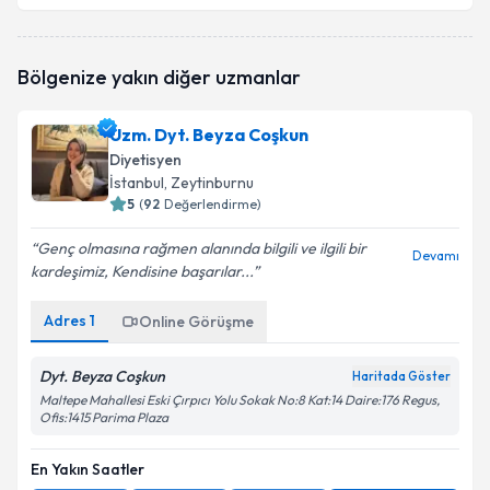
Dyt. Ferhan Sude İnce
için randevu takvimi talebi
Bölgenize yakın diğer uzmanlar
oluşturun. Size bu uzmandan randevu almanız için bir
takvim hazırlandığında e-posta ile bilgilendireceğiz.
Uzm. Dyt. Beyza Coşkun
E-posta Adresiniz
Diyetisyen
İstanbul
, Zeytinburnu
5
(
92
Değerlendirme)
Genç olmasına rağmen alanında bilgili ve ilgili bir
Kişisel verilerimin işlenmesine ilişkin
Aydınlatma
Devamı
kardeşimiz, Kendisine başarılar...
Metni
'ni okudum ve kişisel verilerimin belirtilen
kapsamda işlenmesini kabul ediyorum.
Adres
1
Online Görüşme
Takvim Talebini Gönder
Dyt. Beyza Coşkun
Haritada Göster
Maltepe Mahallesi Eski Çırpıcı Yolu Sokak No:8 Kat:14 Daire:176 Regus,
Ofis:1415 Parima Plaza
En Yakın Saatler