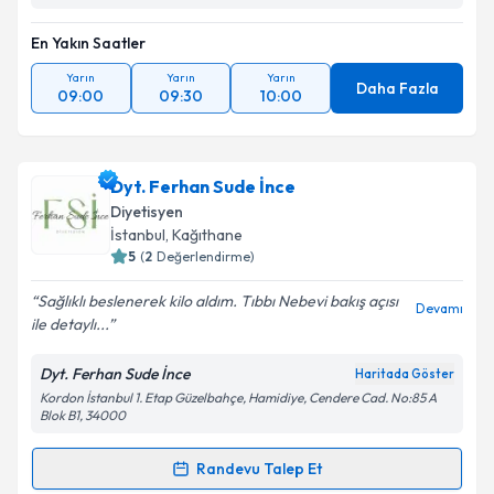
En Yakın Saatler
Yarın
Yarın
Yarın
Daha Fazla
09:00
09:30
10:00
Dyt. Ferhan Sude İnce
Diyetisyen
İstanbul
, Kağıthane
5
(
2
Değerlendirme)
Sağlıklı beslenerek kilo aldım. Tıbbı Nebevi bakış açısı
Devamı
ile detaylı...
Dyt. Ferhan Sude İnce
Haritada Göster
Kordon İstanbul 1. Etap Güzelbahçe, Hamidiye, Cendere Cad. No:85 A
Blok B1, 34000
Randevu Talep Et
Randevu Takvimi Talebi