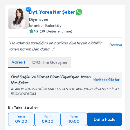
Dyt. Yaren Nur Şeker
Diyetisyen
İstanbul
, Bakırköy
4.9
(
39
Değerlendirme)
Hayatımda tanıdığım en harikaa diyetisyen olabiliiir
Devamı
yaren hanım Ben daha...
Adres
1
Online Görüşme
Özel Sağlık Ve Hizmet Birimi Diyetisyen Yaren
Haritada Göster
Nur Şeker
ATAKOY 7-8-9-10 KİSM MAH. E5 YANYOL AVRUPA REZİDANS OFİS A1
BLOK KAT6 D63
En Yakın Saatler
Yarın
Yarın
Yarın
Daha Fazla
09:00
09:30
10:00