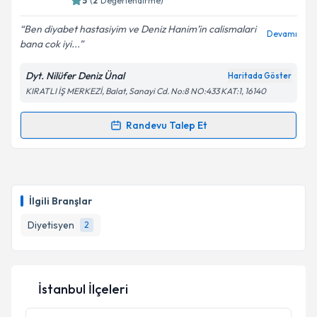
5
(
2
Değerlendirme)
Ben diyabet hastasiyim ve Deniz Hanim’in calismalari
Devamı
bana cok iyi...
Dyt. Nilüfer Deniz Ünal
Haritada Göster
KIRATLI İŞ MERKEZİ, Balat, Sanayi Cd. No:8 NO:433 KAT:1, 16140
Randevu Talep Et
Randevu Takvimi Talebi
Dyt. Nilüfer Deniz Ünal
için randevu takvimi talebi
oluşturun. Size bu uzmandan randevu almanız için bir
İlgili Branşlar
takvim hazırlandığında e-posta ile bilgilendireceğiz.
Diyetisyen
2
E-posta Adresiniz
İstanbul İlçeleri
Kişisel verilerimin işlenmesine ilişkin
Aydınlatma