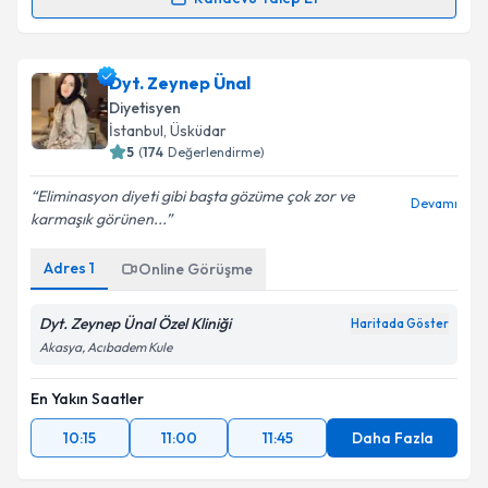
Dyt. Tuba Aydın
için randevu takvimi talebi oluşturun.
Size bu uzmandan randevu almanız için bir takvim
Dyt. Zeynep Ünal
hazırlandığında e-posta ile bilgilendireceğiz.
Diyetisyen
E-posta Adresiniz
İstanbul
, Üsküdar
5
(
174
Değerlendirme)
Eliminasyon diyeti gibi başta gözüme çok zor ve
Devamı
karmaşık görünen...
Kişisel verilerimin işlenmesine ilişkin
Aydınlatma
Metni
'ni okudum ve kişisel verilerimin belirtilen
Adres
1
Online Görüşme
kapsamda işlenmesini kabul ediyorum.
Dyt. Zeynep Ünal Özel Kliniği
Haritada Göster
Takvim Talebini Gönder
Akasya, Acıbadem Kule
En Yakın Saatler
10:15
11:00
11:45
Daha Fazla