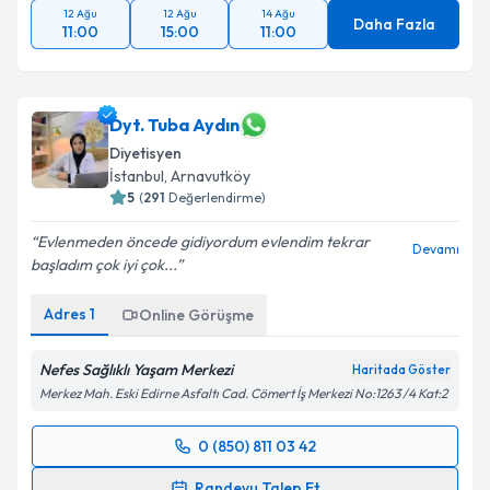
12 Ağu
12 Ağu
14 Ağu
Daha Fazla
11:00
15:00
11:00
Dyt. Tuba Aydın
Diyetisyen
İstanbul
, Arnavutköy
5
(
291
Değerlendirme)
Evlenmeden öncede gidiyordum evlendim tekrar
Devamı
başladım çok iyi çok...
Adres
1
Online Görüşme
Nefes Sağlıklı Yaşam Merkezi
Haritada Göster
Merkez Mah. Eski Edirne Asfaltı Cad. Cömert İş Merkezi No:1263 /4 Kat:2
0 (850) 811 03 42
Randevu Takvimi Talebi
Randevu Talep Et