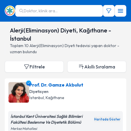
Doktor, klinik ara...
Alerji(Eliminasyon) Diyeti, Kağıthane -
İstanbul
Toplam
10
Alerji(Eliminasyon) Diyeti
tedavisi yapan doktor -
uzman bulundu
Filtrele
Akıllı Sıralama
Prof. Dr. Gamze Akbulut
Diyetisyen
İstanbul
, Kağıthane
İstanbul Kent Üniversitesi Sağlık Bilimleri
Haritada Göster
Fakültesi Beslenme Ve Diyetetik Bölümü
Merkez Mahallesi