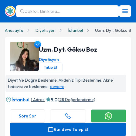
Doktor, klinik ara...
Anasayfa
Diyetisyen
İstanbul
Uzm. Dyt. Göksu Boz
Uzm. Dyt. Göksu Boz
Diyetisyen
Takip Et
Uzm. Dyt. Göksu Boz Profil Fotoğrafı
Diyet Ve Doğru Beslenme, Akdeniz Tipi Beslenme, Akne
tedavisi ve beslenme
devamı
İstanbul
5.0
1 Adres
(
28
Değerlendirme)
Soru Sor
Randevu Talep Et