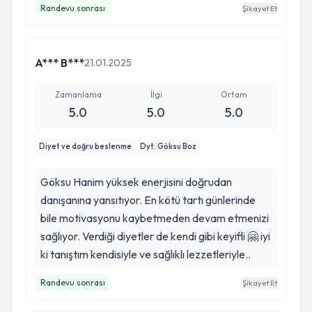
Randevu sonrası
Şikayet Et
A*** B***
21.01.2025
Zamanlama
İlgi
Ortam
5.0
5.0
5.0
Diyet ve doğru beslenme
Dyt. Göksu Boz
Göksu Hanim yüksek enerjisini doğrudan
danışanına yansıtıyor. En kötü tartı günlerinde
bile motivasyonu kaybetmeden devam etmenizi
sağlıyor. Verdiği diyetler de kendi gibi keyifli 🤗 iyi
ki tanıştım kendisiyle ve sağlıklı lezzetleriyle..
Randevu sonrası
Şikayet Et