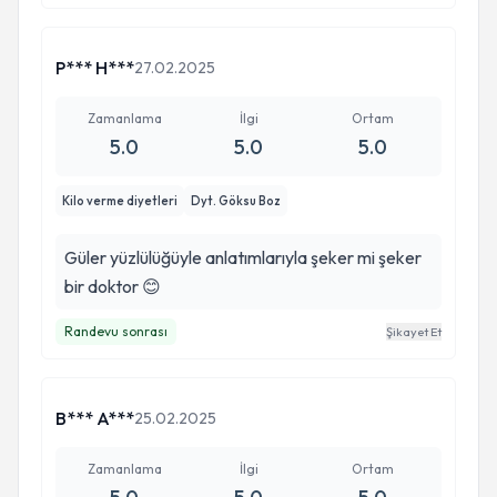
P*** H***
27.02.2025
Zamanlama
İlgi
Ortam
5.0
5.0
5.0
Kilo verme diyetleri
Dyt. Göksu Boz
Güler yüzlülüğüyle anlatımlarıyla şeker mi şeker
bir doktor 😊
Randevu sonrası
Şikayet Et
B*** A***
25.02.2025
Zamanlama
İlgi
Ortam