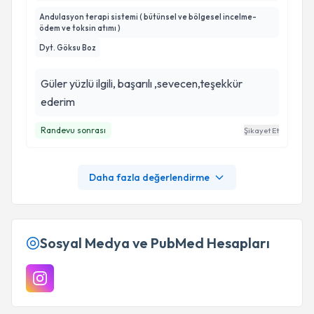
Andulasyon terapi sistemi ( bütünsel ve bölgesel incelme-
ödem ve toksin atımı )
Dyt. Göksu Boz
Güler yüzlü ilgili, başarılı ,sevecen,teşekkür
ederim
Randevu sonrası
Şikayet Et
Daha fazla değerlendirme
Sosyal Medya ve PubMed Hesapları