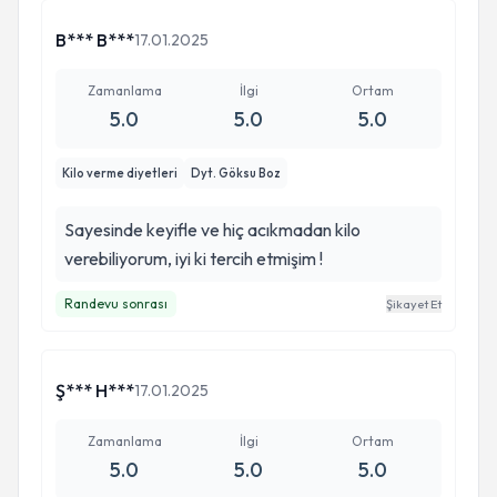
B*** B***
17.01.2025
Zamanlama
İlgi
Ortam
5.0
5.0
5.0
Kilo verme diyetleri
Dyt. Göksu Boz
Sayesinde keyifle ve hiç acıkmadan kilo
verebiliyorum, iyi ki tercih etmişim !
Randevu sonrası
Şikayet Et
Ş*** H***
17.01.2025
Zamanlama
İlgi
Ortam
5.0
5.0
5.0