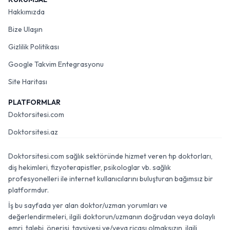
Hakkımızda
Bize Ulaşın
Gizlilik Politikası
Google Takvim Entegrasyonu
Site Haritası
PLATFORMLAR
Doktorsitesi.com
Doktorsitesi.az
Doktorsitesi.com sağlık sektöründe hizmet veren tıp doktorları,
diş hekimleri, fizyoterapistler, psikologlar vb. sağlık
profesyonelleri ile internet kullanıcılarını buluşturan bağımsız bir
platformdur.
İş bu sayfada yer alan doktor/uzman yorumları ve
değerlendirmeleri, ilgili doktorun/uzmanın doğrudan veya dolaylı
emri, talebi, önerisi, tavsiyesi ve/veya ricası olmaksızın, ilgili