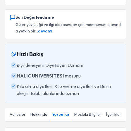
Son Değerlendirme
Güler yüzlülüğü ve ilgi alakasından çok memnunum alanınd
a yetkin bir...
devamı
Hızlı Bakış
6
yıl deneyimli Diyetisyen Uzmanı
HALIC UNIVERSITESI
mezunu
Kilo alma diyetleri, Kilo verme diyetleri ve Besin
alerjisi takibi alanlarında uzman
Adresler
Hakkında
Yorumlar
Mesleki Bilgiler
İçerikler