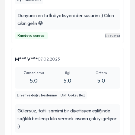
Dyt. Göksu Boz
Dunyanin en tatli diyetisyeni der susarim :) Cikin
cikin gelin 😁
Randevu sonrası
Şikayet Et
M*** V***
07.02.2025
Zamanlama
İlgi
Ortam
5.0
5.0
5.0
Diyet ve doğru beslenme
Dyt. Göksu Boz
Güleryüz, tatlı, samimi bir diyetisyen eşliğinde
sağlıklı beslenip kilo vermek insana çok iyi geliyor
:)