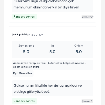
Güler yüzlülüğü ve ilgi alakasından çok
memnunum alanında yetkin bir diyetisyen
Randevu sonrası
Şikayet Et
İ*** B***
12.03.2025
Zamanlama
İlgi
Ortam
5.0
5.0
5.0
Andulasyon terapi sistemi ( bütünsel ve bölgesel incelme-
ödem ve toksin atımı )
Dyt. Göksu Boz
Göksu hanım titizlikle her detayı açıkladı ve
oldukça güleryüzlüydü.
Randevu sonrası
Şikayet Et