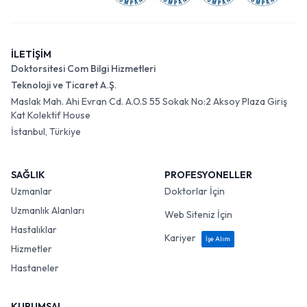
İLETİŞİM
Doktorsitesi Com Bilgi Hizmetleri
Teknoloji ve Ticaret A.Ş.
Maslak Mah. Ahi Evran Cd. A.O.S 55 Sokak No:2 Aksoy Plaza Giriş
Kat Kolektif House
İstanbul, Türkiye
SAĞLIK
PROFESYONELLER
Uzmanlar
Doktorlar İçin
Uzmanlık Alanları
Web Siteniz İçin
Hastalıklar
Kariyer
İşe Alım
Hizmetler
Hastaneler
KURUMSAL