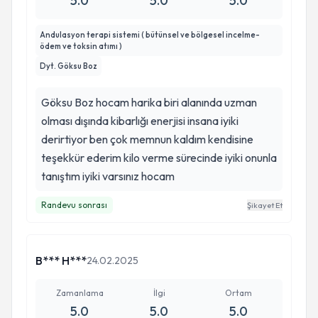
5.0
5.0
5.0
Andulasyon terapi sistemi ( bütünsel ve bölgesel incelme-
ödem ve toksin atımı )
Dyt. Göksu Boz
Göksu Boz hocam harika biri alanında uzman
olması dışında kibarlığı enerjisi insana iyiki
derirtiyor ben çok memnun kaldım kendisine
teşekkür ederim kilo verme sürecinde iyiki onunla
tanıştım iyiki varsınız hocam
Randevu sonrası
Şikayet Et
B*** H***
24.02.2025
Zamanlama
İlgi
Ortam
5.0
5.0
5.0