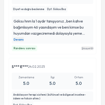
Diyet ve doğru beslenme
Dyt. Göksu Boz
Göksu hnm la 1 aydır tanışıyoruz , ben kahve
bağımlısıyım 46 yasındayım ve beni kimse bu
huyumdan vazgeciremedi dolayısıyla yeme
bozukluğum artık sağlığımı etkilemeye başlamıştı
Devamı
ce tabiki beraberinde anksiyete ve aynı anda
Randevu sonrası
Şikayet Et
hızlı kilo alımı ile hayatım gittikçe kötüye
gidiyordu… suan 30. günüm şekeri bıraktım
kahveyi günde 4 adete düşürdüm sağlıklı
S*** E***
24.02.2025
besleniyorum ve düzenli beslenerek kilo
veriyorum❤️❤️❤️ iyi ki tanıştık iyi ki hayatıma
Zamanlama
İlgi
Ortam
sağlığıma dokundun🙏 seni tanıdığım için çok
5.0
5.0
5.0
şanslıyım hep hayatımda ol ❤️
Andulasyon terapi sistemi ( bütünsel ve bölgesel incelme-
ödem ve toksin atımı )