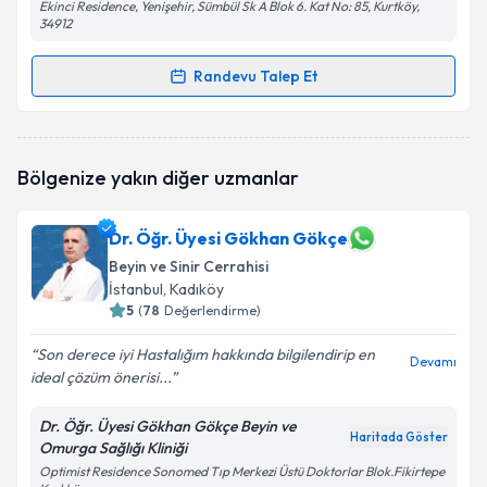
Ekinci Residence, Yenişehir, Sümbül Sk A Blok 6. Kat No: 85, Kurtköy,
34912
Randevu Talep Et
Randevu Takvimi Talebi
Op. Dr. Çiğdem Mumcu
için randevu takvimi talebi
Bölgenize yakın diğer uzmanlar
oluşturun. Size bu uzmandan randevu almanız için bir
takvim hazırlandığında e-posta ile bilgilendireceğiz.
Dr. Öğr. Üyesi Gökhan Gökçe
E-posta Adresiniz
Beyin ve Sinir Cerrahisi
İstanbul
, Kadıköy
5
(
78
Değerlendirme)
Kişisel verilerimin işlenmesine ilişkin
Aydınlatma
Son derece iyi Hastalığım hakkında bilgilendirip en
Devamı
Metni
'ni okudum ve kişisel verilerimin belirtilen
ideal çözüm önerisi...
kapsamda işlenmesini kabul ediyorum.
Dr. Öğr. Üyesi Gökhan Gökçe Beyin ve
Haritada Göster
Omurga Sağlığı Kliniği
Takvim Talebini Gönder
Optimist Residence Sonomed Tıp Merkezi Üstü Doktorlar Blok.Fikirtepe