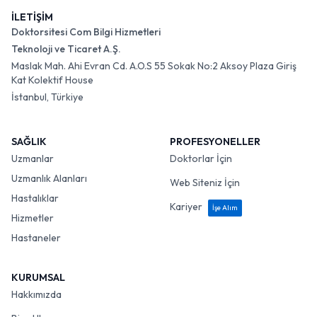
İLETİŞİM
Doktorsitesi Com Bilgi Hizmetleri
Teknoloji ve Ticaret A.Ş.
Maslak Mah. Ahi Evran Cd. A.O.S 55 Sokak No:2 Aksoy Plaza Giriş
Kat Kolektif House
İstanbul, Türkiye
SAĞLIK
PROFESYONELLER
Uzmanlar
Doktorlar İçin
Uzmanlık Alanları
Web Siteniz İçin
Hastalıklar
Kariyer
İşe Alım
Hizmetler
Hastaneler
KURUMSAL
Hakkımızda