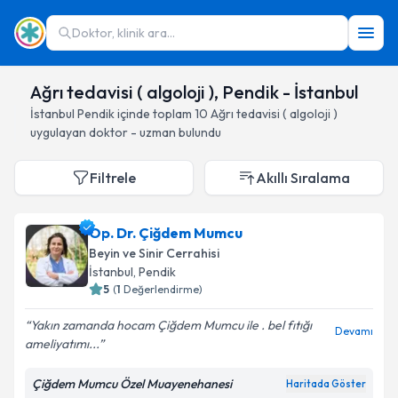
Doktor, klinik ara...
Ağrı tedavisi ( algoloji ), Pendik - İstanbul
İstanbul
Pendik
içinde toplam
10
Ağrı tedavisi ( algoloji )
uygulayan doktor - uzman bulundu
Filtrele
Akıllı Sıralama
Op. Dr. Çiğdem Mumcu
Beyin ve Sinir Cerrahisi
İstanbul
, Pendik
5
(
1
Değerlendirme)
Yakın zamanda hocam Çiğdem Mumcu ile . bel fıtığı
Devamı
ameliyatımı...
Çiğdem Mumcu Özel Muayenehanesi
Haritada Göster