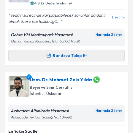
4.8
(
2
Değerlendirme)
Tedavi sürecinde karşılaşılabilecek sorunlar da dahil
Devamı
olmak üzere hastalıkla ilgili...
Gebze VM Medicalpark Hastanesi
Haritada Göster
Osman Yılmaz, Mahallesi, İstanbul Cd. No:26
Randevu Talep Et
Randevu Takvimi Talebi
Op. Dr. Mustafa Nehir Barut
için randevu takvimi
Uzm. Dr. Mehmet Zeki Yıldız
talebi oluşturun. Size bu uzmandan randevu almanız
Beyin ve Sinir Cerrahisi
için bir takvim hazırlandığında e-posta ile
İstanbul
, Üsküdar
bilgilendireceğiz.
E-posta Adresiniz
Acıbadem Altunizade Hastanesi
Haritada Göster
Altunizade, Yurtcan Sokağı No:1, 34662
En Yakın Saatler