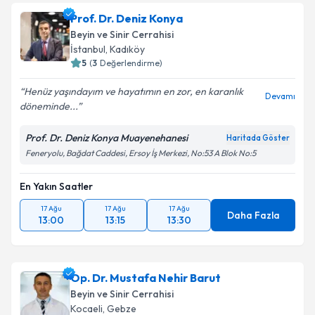
Prof. Dr. Deniz Konya
Beyin ve Sinir Cerrahisi
İstanbul
, Kadıköy
5
(
3
Değerlendirme)
Henüz yaşındayım ve hayatımın en zor, en karanlık
Devamı
döneminde...
Prof. Dr. Deniz Konya Muayenehanesi
Haritada Göster
Feneryolu, Bağdat Caddesi, Ersoy İş Merkezi, No:53 A Blok No:5
En Yakın Saatler
17 Ağu
17 Ağu
17 Ağu
Daha Fazla
13:00
13:15
13:30
Op. Dr. Mustafa Nehir Barut
Beyin ve Sinir Cerrahisi
Kocaeli
, Gebze