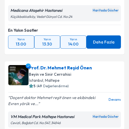
Medicana Ataşehir Hastanesi
Haritada Göster
Küçükbakkalköy, Vedat Günyol Cd. No:24
Kişisel verilerimin işlenmesine ilişkin
Aydınlatma
Metni
'ni okudum ve kişisel verilerimin belirtilen
kapsamda işlenmesini kabul ediyorum.
En Yakın Saatler
Yarın
Yarın
Yarın
Daha Fazla
13:00
13:30
14:00
Takvim Talebini Gönder
Prof. Dr. Mehmet Reşid Önen
Beyin ve Sinir Cerrahisi
İstanbul
, Maltepe
5
(
49
Değerlendirme)
Doçent doktor Mehmet reşit önen ve ekibindeki
Devamı
Evren yörúk ve...
VM Medical Park Maltepe Hastanesi
Haritada Göster
Cevizli, Bağdat Cd. No:547, 34846