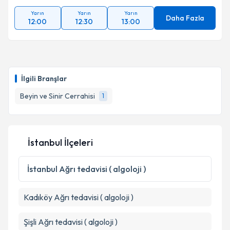
Kişisel verilerimin işlenmesine ilişkin
Aydınlatma
Yarın
Yarın
Yarın
Metni
'ni okudum ve kişisel verilerimin belirtilen
Daha Fazla
12:00
12:30
13:00
kapsamda işlenmesini kabul ediyorum.
Takvim Talebini Gönder
İlgili Branşlar
Beyin ve Sinir Cerrahisi
1
İstanbul İlçeleri
İstanbul
Ağrı tedavisi ( algoloji )
Kadıköy
Ağrı tedavisi ( algoloji )
Şişli
Ağrı tedavisi ( algoloji )