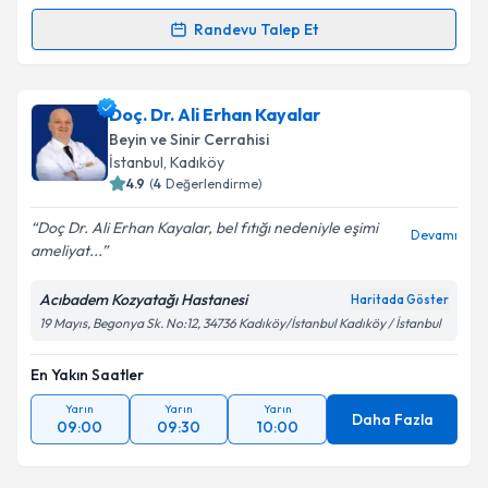
Randevu Talep Et
Randevu Takvimi Talebi
Prof. Dr. Mehmet Reşid Önen
için randevu takvimi
Doç. Dr. Ali Erhan Kayalar
talebi oluşturun. Size bu uzmandan randevu almanız
Beyin ve Sinir Cerrahisi
için bir takvim hazırlandığında e-posta ile
İstanbul
, Kadıköy
bilgilendireceğiz.
4.9
(
4
Değerlendirme)
E-posta Adresiniz
Doç Dr. Ali Erhan Kayalar, bel fıtığı nedeniyle eşimi
Devamı
ameliyat...
Acıbadem Kozyatağı Hastanesi
Haritada Göster
19 Mayıs, Begonya Sk. No:12, 34736 Kadıköy/İstanbul Kadıköy / İstanbul
Kişisel verilerimin işlenmesine ilişkin
Aydınlatma
Metni
'ni okudum ve kişisel verilerimin belirtilen
kapsamda işlenmesini kabul ediyorum.
En Yakın Saatler
Yarın
Yarın
Yarın
Daha Fazla
09:00
09:30
10:00
Takvim Talebini Gönder