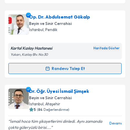
Op. Dr. Abdulsemat Gökalp
Beyin ve Sinir Cerrahisi
İstanbul
, Pendik
Kartal Kızılay Hastanesi
Haritada Göster
Yukarı, Kızılay Blv. No:30
Randevu Talep Et
Randevu Takvimi Talebi
Op. Dr. Abdulsemat Gökalp
için randevu takvimi
Dr. Öğr. Üyesi İsmail Şimşek
talebi oluşturun. Size bu uzmandan randevu almanız
Beyin ve Sinir Cerrahisi
için bir takvim hazırlandığında e-posta ile
İstanbul
, Ataşehir
bilgilendireceğiz.
5
(
84
Değerlendirme)
E-posta Adresiniz
İsmail hoca tüm şikayetlerimi dinledi. Aynı zamanda
Devamı
çokta güleryüzlü birisi....