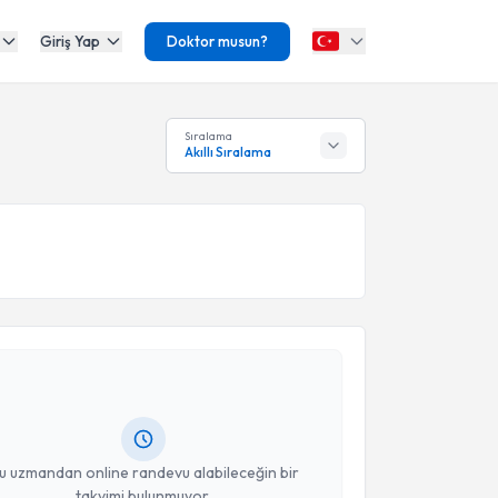
Giriş Yap
Doktor musun?
Sıralama
Akıllı Sıralama
akvimi Talebi
Mahmut Gökdağ
için randevu takvimi talebi oluşturun.
andan randevu almanız için bir takvim
ında e-posta ile bilgilendireceğiz.
resiniz
u uzmandan online randevu alabileceğin bir
takvimi bulunmuyor.