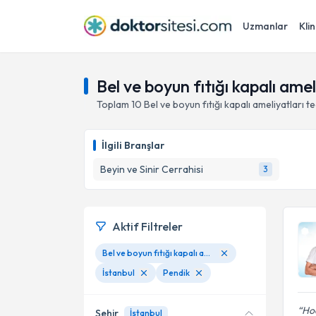
Uzmanlar
Klin
Bel ve boyun fıtığı kapalı amel
Toplam
10
Bel ve boyun fıtığı kapalı ameliyatları
te
İlgili Branşlar
Beyin ve Sinir Cerrahisi
3
Aktif Filtreler
Bel ve boyun fıtığı kapalı ameliyatları
İstanbul
Pendik
Ho
Şehir
İstanbul