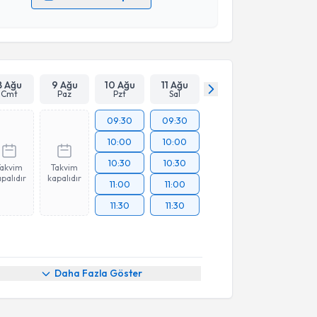
 verilerimin işlenmesine ilişkin
Aydınlatma Metni
'ni
 ve kişisel verilerimin belirtilen kapsamda
esini kabul ediyorum.
Takvim Talebini Gönder
8 Ağu
9 Ağu
10 Ağu
11 Ağu
Cmt
Paz
Pzt
Sal
09:30
09:30
10:00
10:00
10:30
10:30
Takvim
Takvim
palıdır
kapalıdır
11:00
11:00
11:30
11:30
Daha Fazla Göster