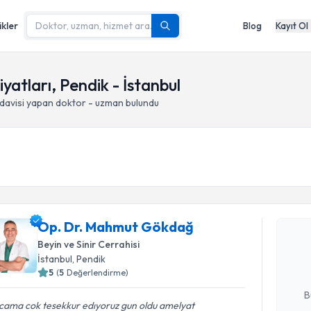
ikler
Blog
Kayıt Ol
iyatları, Pendik - İstanbul
davisi yapan doktor - uzman bulundu
Randevu T
Op. Dr. 
Op. Dr. Mahmut Gökdağ
Size bu uzm
Beyin ve Sinir Cerrahisi
hazırlandığ
İstanbul
, Pendik
5
(
5
Değerlendirme)
E-posta Ad
B
cama cok tesekkur edıyoruz gun oldu amelyat