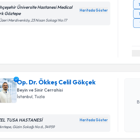
hçeşehir Üniversite Hastanesi Medical
Haritada Göster
rk Göztepe
Üzeri Merdivenköy, 23 Nisan Sokagi No:17
Randevu T
Op. Dr. Ö
oluşturun. 
Op. Dr. Ökkeş Celil Gökçek
hazırlandığ
Beyin ve Sinir Cerrahisi
E-posta Ad
İstanbul
, Tuzla
B
EL TUSA HASTANESİ
Haritada Göster
Kişisel
ıntepe, Güzin Sokağı No:6, 34959
okudum
işlenm