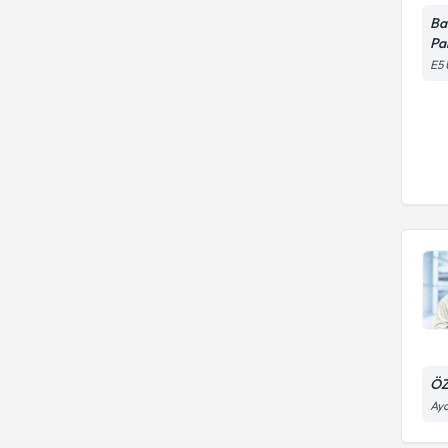
Ba
Pa
E5 
ÖZ
Ayd