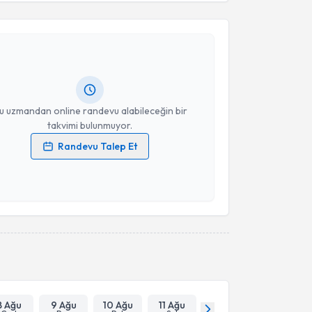
Takvim Talebini Gönder
Üyesi Atakan Emengen
için randevu takvimi talebi
Size bu uzmandan randevu almanız için bir takvim
ında e-posta ile bilgilendireceğiz.
resiniz
u uzmandan online randevu alabileceğin bir
takvimi bulunmuyor.
Randevu Talep Et
 verilerimin işlenmesine ilişkin
Aydınlatma Metni
'ni
 ve kişisel verilerimin belirtilen kapsamda
esini kabul ediyorum.
Takvim Talebini Gönder
8 Ağu
9 Ağu
10 Ağu
11 Ağu