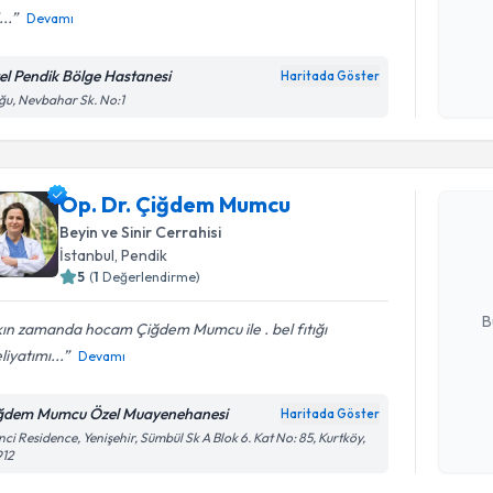
...
Devamı
Kişisel
okudum
el Pendik Bölge Hastanesi
Haritada Göster
işlenm
u, Nevbahar Sk. No:1
Randevu T
Op. Dr. Çiğdem Mumcu
Op. Dr. Ç
Size bu uzm
Beyin ve Sinir Cerrahisi
hazırlandığ
İstanbul
, Pendik
5
(
1
Değerlendirme)
E-posta Ad
B
ın zamanda hocam Çiğdem Mumcu ile . bel fıtığı
iyatımı...
Devamı
Kişisel
ğdem Mumcu Özel Muayenehanesi
Haritada Göster
okudum
nci Residence, Yenişehir, Sümbül Sk A Blok 6. Kat No: 85, Kurtköy,
işlenm
912
Randevu T