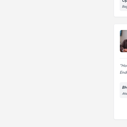
Op
Bağ
Hoc
Endo
BH
Ata