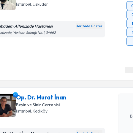
İstanbul
, Üsküdar
ıbadem Altunizade Hastanesi
Haritada Göster
unizade, Yurtcan Sokağı No:1, 34662
Randevu T
Op. Dr. M
bu uzmandan
Op. Dr. Murat İnan
posta ile bi
Beyin ve Sinir Cerrahisi
E-posta Ad
İstanbul
, Kadıköy
B