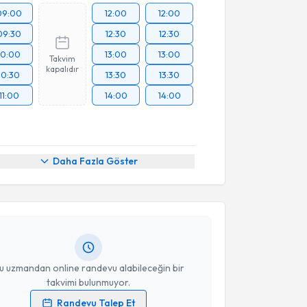
09:00
12:00
12:00
09:30
12:30
12:30
10:00
13:00
13:00
Takvim
kapalıdır
10:30
13:30
13:30
11:00
14:00
14:00
akvimi Talebi
Daha Fazla Göster
urat İnan
için randevu takvimi talebi oluşturun. Size
 randevu almanız için bir takvim hazırlandığında e-
lgilendireceğiz.
resiniz
u uzmandan online randevu alabileceğin bir
takvimi bulunmuyor.
Randevu Talep Et