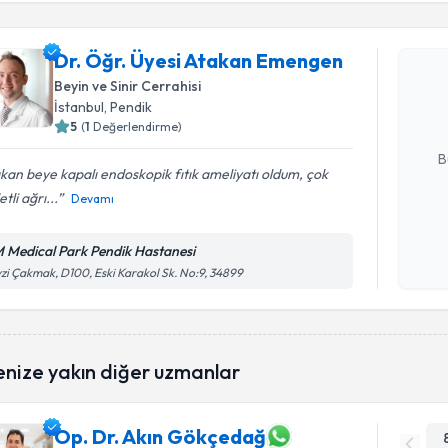
Dr. Öğr. 
Dr. Öğr. Üyesi Atakan Emengen
oluşturun. 
Beyin ve Sinir Cerrahisi
hazırlandığ
İstanbul
, Pendik
5
(
1
Değerlendirme)
E-posta Ad
B
kan beye kapalı endoskopik fıtık ameliyatı oldum, çok
etli ağrı...
Devamı
Kişisel
okudum
 Medical Park Pendik Hastanesi
işlenm
zi Çakmak, D100, Eski Karakol Sk. No:9, 34899
enize yakın diğer uzmanlar
Op. Dr. Akın Gökçedağ