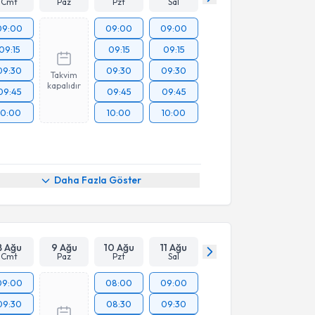
Cmt
Paz
Pzt
Sal
09:00
09:00
09:00
09:15
09:15
09:15
09:30
09:30
09:30
Takvim
kapalıdır
09:45
09:45
09:45
10:00
10:00
10:00
Daha Fazla Göster
8 Ağu
9 Ağu
10 Ağu
11 Ağu
Cmt
Paz
Pzt
Sal
09:00
08:00
09:00
09:30
08:30
09:30