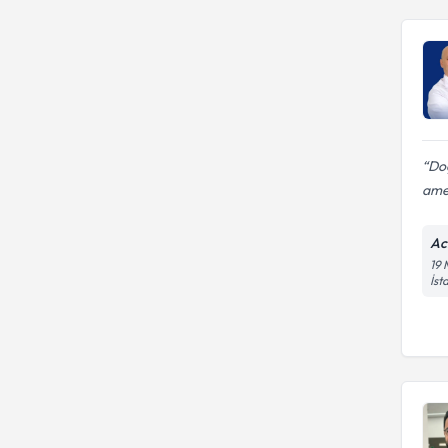
Doç
amel
Ac
19 
İst