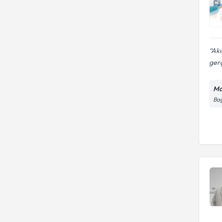
Akı
gerç
Ma
Bağ