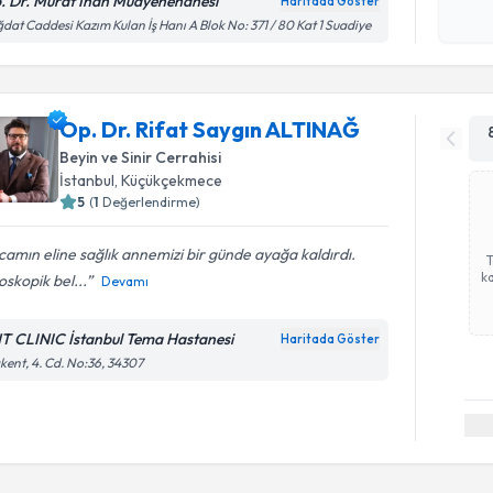
. Dr. Murat İnan Muayenehanesi
Haritada Göster
Kişisel
dat Caddesi Kazım Kulan İş Hanı A Blok No: 371 / 80 Kat 1 Suadiye
okudum
işlenm
Op. Dr. Rifat Saygın ALTINAĞ
Beyin ve Sinir Cerrahisi
İstanbul
, Küçükçekmece
5
(
1
Değerlendirme)
amın eline sağlık annemizi bir günde ayağa kaldırdı.
ka
skopik bel...
Devamı
T CLINIC İstanbul Tema Hastanesi
Haritada Göster
kent, 4. Cd. No:36, 34307