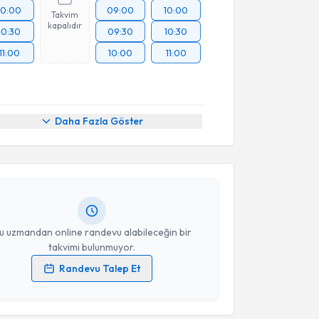
10:00
09:00
10:00
Takvim
kapalıdır
10:30
09:30
10:30
11:00
10:00
11:00
akvimi Talebi
Daha Fazla Göster
kkeş Celil Gökçek
için randevu takvimi talebi
Size bu uzmandan randevu almanız için bir takvim
ında e-posta ile bilgilendireceğiz.
resiniz
u uzmandan online randevu alabileceğin bir
takvimi bulunmuyor.
Randevu Talep Et
 verilerimin işlenmesine ilişkin
Aydınlatma Metni
'ni
 ve kişisel verilerimin belirtilen kapsamda
esini kabul ediyorum.