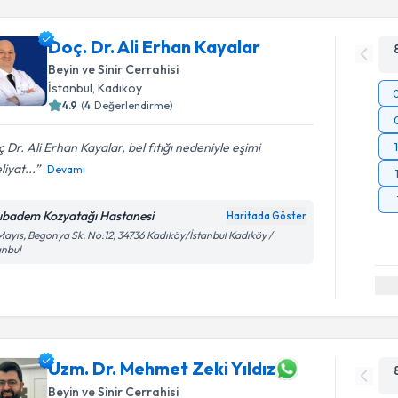
Doç. Dr. Ali Erhan Kayalar
Beyin ve Sinir Cerrahisi
İstanbul
, Kadıköy
4.9
(
4
Değerlendirme)
 Dr. Ali Erhan Kayalar, bel fıtığı nedeniyle eşimi
iyat...
Devamı
ıbadem Kozyatağı Hastanesi
Haritada Göster
Mayıs, Begonya Sk. No:12, 34736 Kadıköy/İstanbul Kadıköy /
anbul
Uzm. Dr. Mehmet Zeki Yıldız
Beyin ve Sinir Cerrahisi