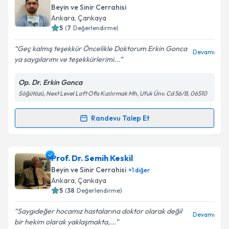
Beyin ve Sinir Cerrahisi
Ankara
, Çankaya
5
(
7
Değerlendirme)
Geç kalmış teşekkür Öncelikle Doktorum Erkin Gonca
Devamı
ya saygılarımı ve teşekkürlerimi...
Op. Dr. Erkin Gonca
Söğütözü, Next Level Loft Ofis Kızılırmak Mh, Ufuk Ünv. Cd 56/B, 06510
Randevu Talep Et
Randevu Takvimi Talebi
Op. Dr. Erkin Gonca
için randevu takvimi talebi
Prof. Dr. Semih Keskil
oluşturun. Size bu uzmandan randevu almanız için bir
Beyin ve Sinir Cerrahisi
+
1
diğer
takvim hazırlandığında e-posta ile bilgilendireceğiz.
Ankara
, Çankaya
5
(
38
Değerlendirme)
E-posta Adresiniz
Saygıdeğer hocamız hastalarına doktor olarak değil
Devamı
bir hekim olarak yaklaşmakta,...