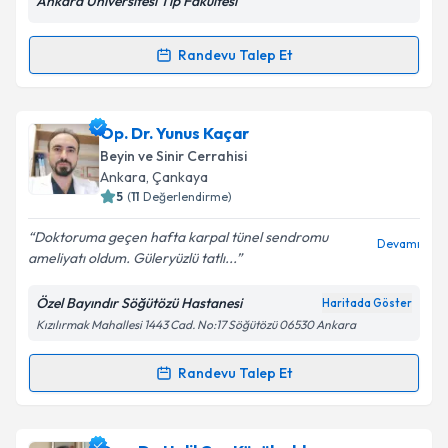
Ankara Üniversitesi Tıp Fakültesi
Randevu Talep Et
Randevu Takvimi Talebi
Kişisel verilerimin işlenmesine ilişkin
Aydınlatma
Metni
'ni okudum ve kişisel verilerimin belirtilen
kapsamda işlenmesini kabul ediyorum.
Doç. Dr. İhsan Doğan
için randevu takvimi talebi
Op. Dr. Yunus Kaçar
oluşturun. Size bu uzmandan randevu almanız için bir
Beyin ve Sinir Cerrahisi
takvim hazırlandığında e-posta ile bilgilendireceğiz.
Takvim Talebini Gönder
Ankara
, Çankaya
5
(
11
Değerlendirme)
E-posta Adresiniz
Doktoruma geçen hafta karpal tünel sendromu
Devamı
ameliyatı oldum. Güleryüzlü tatlı...
Özel Bayındır Söğütözü Hastanesi
Haritada Göster
Kişisel verilerimin işlenmesine ilişkin
Aydınlatma
Kızılırmak Mahallesi 1443 Cad. No:17 Söğütözü 06530 Ankara
Metni
'ni okudum ve kişisel verilerimin belirtilen
kapsamda işlenmesini kabul ediyorum.
Randevu Talep Et
Randevu Takvimi Talebi
Takvim Talebini Gönder