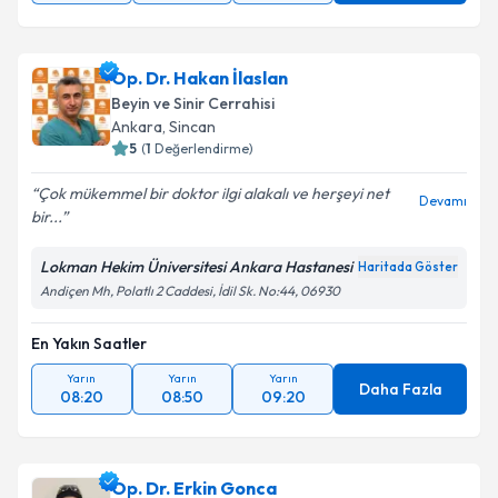
Op. Dr. Hakan İlaslan
Beyin ve Sinir Cerrahisi
Ankara
, Sincan
5
(
1
Değerlendirme)
Çok mükemmel bir doktor ilgi alakalı ve herşeyi net
Devamı
bir...
Lokman Hekim Üniversitesi Ankara Hastanesi
Haritada Göster
Andiçen Mh, Polatlı 2 Caddesi, İdil Sk. No:44, 06930
En Yakın Saatler
Yarın
Yarın
Yarın
Daha Fazla
08:20
08:50
09:20
Op. Dr. Erkin Gonca