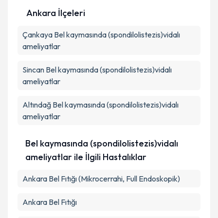
Ankara İlçeleri
Çankaya
Kişisel verilerimin işlenmesine ilişkin
Bel kaymasında (spondilolistezis)vidalı
Aydınlatma
Metni
'ni okudum ve kişisel verilerimin belirtilen
ameliyatlar
kapsamda işlenmesini kabul ediyorum.
Sincan
Bel kaymasında (spondilolistezis)vidalı
ameliyatlar
Takvim Talebini Gönder
Altındağ
Bel kaymasında (spondilolistezis)vidalı
ameliyatlar
Bel kaymasında (spondilolistezis)vidalı
ameliyatlar ile İlgili Hastalıklar
Ankara Bel Fıtığı (Mikrocerrahi, Full Endoskopik)
Ankara Bel Fıtığı