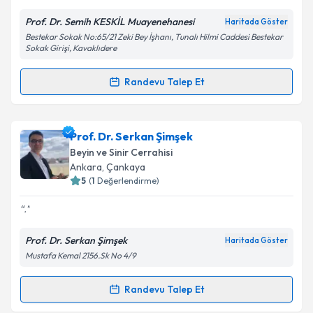
Prof. Dr. Semih KESKİL Muayenehanesi
Haritada Göster
Kişisel verilerimin işlenmesine ilişkin
Aydınlatma
Bestekar Sokak No:65/21 Zeki Bey İşhanı, Tunalı Hilmi Caddesi Bestekar
Metni
'ni okudum ve kişisel verilerimin belirtilen
Sokak Girişi, Kavaklıdere
kapsamda işlenmesini kabul ediyorum.
Randevu Talep Et
Randevu Takvimi Talebi
Takvim Talebini Gönder
Prof. Dr. Semih Keskil
için randevu takvimi talebi
Prof. Dr. Serkan Şimşek
oluşturun. Size bu uzmandan randevu almanız için bir
Beyin ve Sinir Cerrahisi
takvim hazırlandığında e-posta ile bilgilendireceğiz.
Ankara
, Çankaya
5
(
1
Değerlendirme)
E-posta Adresiniz
.
Prof. Dr. Serkan Şimşek
Haritada Göster
Mustafa Kemal 2156.Sk No 4/9
Kişisel verilerimin işlenmesine ilişkin
Aydınlatma
Metni
'ni okudum ve kişisel verilerimin belirtilen
kapsamda işlenmesini kabul ediyorum.
Randevu Talep Et
Randevu Takvimi Talebi