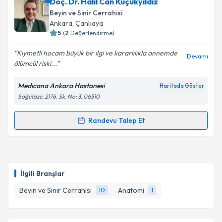
Op. Dr. Yunus Kaçar
için randevu takvimi talebi
Doç. Dr. Halil Can Küçükyıldız
oluşturun. Size bu uzmandan randevu almanız için bir
Beyin ve Sinir Cerrahisi
takvim hazırlandığında e-posta ile bilgilendireceğiz.
Ankara
, Çankaya
5
(
2
Değerlendirme)
E-posta Adresiniz
Kıymetli hocam büyük bir ilgi ve kararlılıkla annemde
Devamı
ölümcül riski...
Medıcana Ankara Hastanesi
Haritada Göster
Kişisel verilerimin işlenmesine ilişkin
Aydınlatma
Söğütözü, 2176. Sk. No: 3, 06510
Metni
'ni okudum ve kişisel verilerimin belirtilen
kapsamda işlenmesini kabul ediyorum.
Randevu Talep Et
Randevu Takvimi Talebi
Takvim Talebini Gönder
Doç. Dr. Halil Can Küçükyıldız
için randevu takvimi
talebi oluşturun. Size bu uzmandan randevu almanız
İlgili Branşlar
için bir takvim hazırlandığında e-posta ile
bilgilendireceğiz.
Beyin ve Sinir Cerrahisi
Anatomi
10
1
E-posta Adresiniz