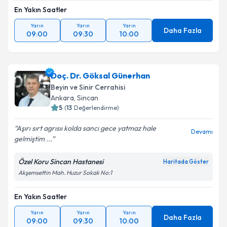
En Yakın Saatler
Yarın
Yarın
Yarın
Daha Fazla
09:00
09:30
10:00
Doç. Dr. Göksal Günerhan
Beyin ve Sinir Cerrahisi
Ankara
, Sincan
5
(
13
Değerlendirme)
Aşırı sırt agrısıı kolda sancı gece yatmaz hale
Devamı
gelmiştim ...
Özel Koru Sincan Hastanesi
Haritada Göster
Akşemsettin Mah. Huzur Sokak No:1
En Yakın Saatler
Yarın
Yarın
Yarın
Daha Fazla
09:00
09:30
10:00