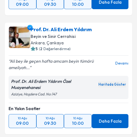
Daha Fazla
09:00
09:30
10:00
Prof. Dr. Ali Erdem Yıldırım
Beyin ve Sinir Cerrahisi
Ankara
, Çankaya
5
(
2
Değerlendirme)
Ali bey ile geçen hafta amcam beyin tümörü
Devamı
ameliyatı...
Prof. Dr. Ali Erdem Yıldırım Özel
Haritada Göster
Muayenehanesi
Aziziye, Hoşdere Cad. No:147
En Yakın Saatler
10 Ağu
10 Ağu
10 Ağu
Daha Fazla
09:00
09:30
10:00