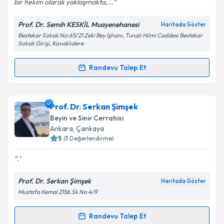
bir hekim olarak yaklaşmakta,...
Prof. Dr. Semih KESKİL Muayenehanesi
Haritada Göster
Bestekar Sokak No:65/21 Zeki Bey İşhanı, Tunalı Hilmi Caddesi Bestekar
Sokak Girişi, Kavaklıdere
Randevu Talep Et
Randevu Takvimi Talebi
Prof. Dr. Semih Keskil
için randevu takvimi talebi
Prof. Dr. Serkan Şimşek
oluşturun. Size bu uzmandan randevu almanız için bir
Beyin ve Sinir Cerrahisi
takvim hazırlandığında e-posta ile bilgilendireceğiz.
Ankara
, Çankaya
5
(
1
Değerlendirme)
E-posta Adresiniz
.
Prof. Dr. Serkan Şimşek
Haritada Göster
Mustafa Kemal 2156.Sk No 4/9
Kişisel verilerimin işlenmesine ilişkin
Aydınlatma
Metni
'ni okudum ve kişisel verilerimin belirtilen
kapsamda işlenmesini kabul ediyorum.
Randevu Talep Et
Randevu Takvimi Talebi