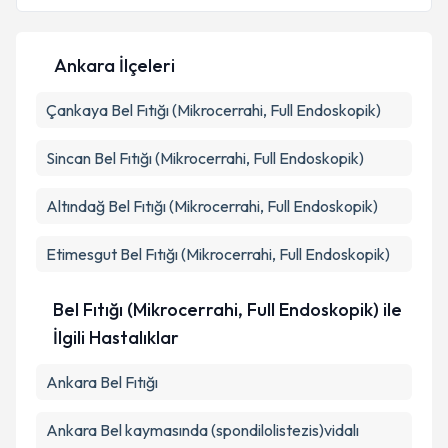
E-posta Adresiniz
Ankara İlçeleri
Çankaya
Kişisel verilerimin işlenmesine ilişkin
Bel Fıtığı (Mikrocerrahi, Full Endoskopik)
Aydınlatma
Metni
'ni okudum ve kişisel verilerimin belirtilen
kapsamda işlenmesini kabul ediyorum.
Sincan
Bel Fıtığı (Mikrocerrahi, Full Endoskopik)
Altındağ
Bel Fıtığı (Mikrocerrahi, Full Endoskopik)
Takvim Talebini Gönder
Etimesgut
Bel Fıtığı (Mikrocerrahi, Full Endoskopik)
Bel Fıtığı (Mikrocerrahi, Full Endoskopik) ile
İlgili Hastalıklar
Ankara Bel Fıtığı
Ankara Bel kaymasında (spondilolistezis)vidalı