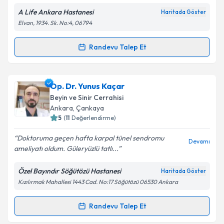
A Life Ankara Hastanesi
Haritada Göster
Kişisel verilerimin işlenmesine ilişkin
Aydınlatma
Elvan, 1934. Sk. No:4, 06794
Metni
'ni okudum ve kişisel verilerimin belirtilen
kapsamda işlenmesini kabul ediyorum.
Randevu Talep Et
Randevu Takvimi Talebi
Takvim Talebini Gönder
Op. Dr. İskender Samet Daltaban
için randevu
Op. Dr. Yunus Kaçar
takvimi talebi oluşturun. Size bu uzmandan randevu
Beyin ve Sinir Cerrahisi
almanız için bir takvim hazırlandığında e-posta ile
Ankara
, Çankaya
bilgilendireceğiz.
5
(
11
Değerlendirme)
E-posta Adresiniz
Doktoruma geçen hafta karpal tünel sendromu
Devamı
ameliyatı oldum. Güleryüzlü tatlı...
Özel Bayındır Söğütözü Hastanesi
Haritada Göster
Kızılırmak Mahallesi 1443 Cad. No:17 Söğütözü 06530 Ankara
Kişisel verilerimin işlenmesine ilişkin
Aydınlatma
Metni
'ni okudum ve kişisel verilerimin belirtilen
kapsamda işlenmesini kabul ediyorum.
Randevu Talep Et
Randevu Takvimi Talebi