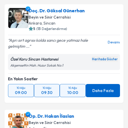
Doç. Dr. Göksal Günerhan
Beyin ve Sinir Cerrahisi
Ankara
, Sincan
5
(
13
Değerlendirme)
Aşırı sırt agrısıı kolda sancı gece yatmaz hale
Devamı
gelmiştim ...
Özel Koru Sincan Hastanesi
Haritada Göster
Akşemsettin Mah. Huzur Sokak No:1
En Yakın Saatler
10 Ağu
10 Ağu
10 Ağu
Daha Fazla
09:00
09:30
10:00
Op. Dr. Hakan İlaslan
Beyin ve Sinir Cerrahisi