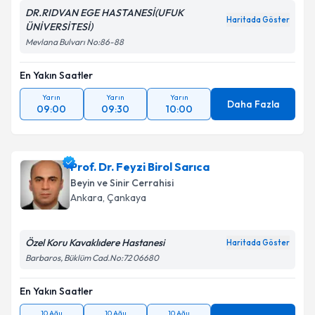
DR.RIDVAN EGE HASTANESİ(UFUK
Haritada Göster
ÜNİVERSİTESİ)
Mevlana Bulvarı No:86-88
En Yakın Saatler
Yarın
Yarın
Yarın
Daha Fazla
09:00
09:30
10:00
Prof. Dr. Feyzi Birol Sarıca
Beyin ve Sinir Cerrahisi
Ankara
, Çankaya
Özel Koru Kavaklıdere Hastanesi
Haritada Göster
Barbaros, Büklüm Cad.No:72 06680
En Yakın Saatler
10 Ağu
10 Ağu
10 Ağu