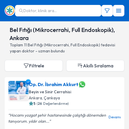
Doktor, klinik ara...
Bel Fıtığı (Mikrocerrahi, Full Endoskopik),
Ankara
Toplam
11
Bel Fıtığı (Mikrocerrahi, Full Endoskopik)
tedavisi
yapan doktor - uzman bulundu
Filtrele
Akıllı Sıralama
Op. Dr. İbrahim Akkurt
Beyin ve Sinir Cerrahisi
Ankara
, Çankaya
5
(
26
Değerlendirme)
Hocamı yozgat şehir hastanesinde çalıştığı dönemden
Devamı
tanıyorum. yıldır olan...