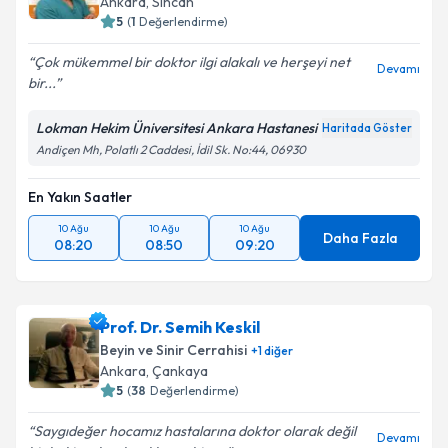
Ankara
, Sincan
5
(
1
Değerlendirme)
Çok mükemmel bir doktor ilgi alakalı ve herşeyi net
Devamı
bir...
Lokman Hekim Üniversitesi Ankara Hastanesi
Haritada Göster
Andiçen Mh, Polatlı 2 Caddesi, İdil Sk. No:44, 06930
En Yakın Saatler
10 Ağu
10 Ağu
10 Ağu
Daha Fazla
08:20
08:50
09:20
Prof. Dr. Semih Keskil
Beyin ve Sinir Cerrahisi
+
1
diğer
Ankara
, Çankaya
5
(
38
Değerlendirme)
Saygıdeğer hocamız hastalarına doktor olarak değil
Devamı