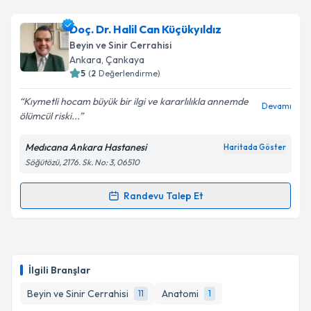
Takvim Talebini Gönder
Op. Dr. Yunus Kaçar
için randevu takvimi talebi
Doç. Dr. Halil Can Küçükyıldız
oluşturun. Size bu uzmandan randevu almanız için bir
Beyin ve Sinir Cerrahisi
takvim hazırlandığında e-posta ile bilgilendireceğiz.
Ankara
, Çankaya
5
(
2
Değerlendirme)
E-posta Adresiniz
Kıymetli hocam büyük bir ilgi ve kararlılıkla annemde
Devamı
ölümcül riski...
Medıcana Ankara Hastanesi
Haritada Göster
Kişisel verilerimin işlenmesine ilişkin
Aydınlatma
Söğütözü, 2176. Sk. No: 3, 06510
Metni
'ni okudum ve kişisel verilerimin belirtilen
kapsamda işlenmesini kabul ediyorum.
Randevu Talep Et
Randevu Takvimi Talebi
Takvim Talebini Gönder
Doç. Dr. Halil Can Küçükyıldız
için randevu takvimi
talebi oluşturun. Size bu uzmandan randevu almanız
İlgili Branşlar
için bir takvim hazırlandığında e-posta ile
bilgilendireceğiz.
Beyin ve Sinir Cerrahisi
Anatomi
11
1