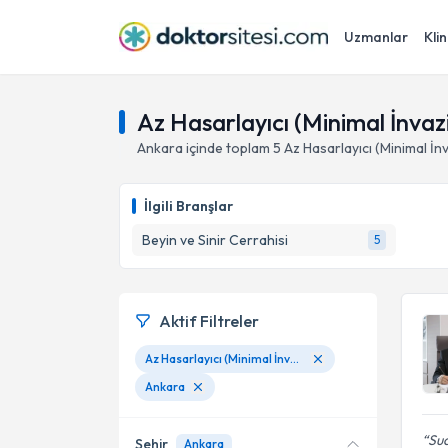
Uzmanlar
Klin
Az Hasarlayıcı (Minimal İnvaz
Ankara
içinde toplam
5
Az Hasarlayıcı (Minimal İn
İlgili Branşlar
Beyin ve Sinir Cerrahisi
5
Aktif Filtreler
Az Hasarlayıcı (Minimal İnvaziv) Yöntemler
Ankara
Sua
Şehir
Ankara