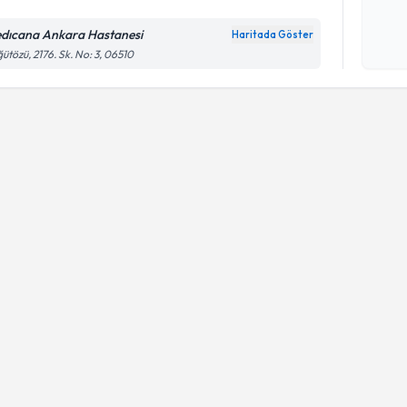
Kişisel
okudum
dıcana Ankara Hastanesi
Haritada Göster
işlenm
ütözü, 2176. Sk. No: 3, 06510