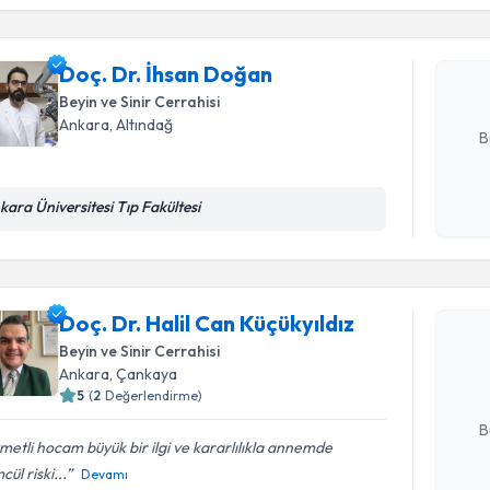
Doç. Dr. 
Size bu uzm
hazırlandığ
Doç. Dr. İhsan Doğan
Beyin ve Sinir Cerrahisi
E-posta Ad
Ankara
, Altındağ
B
kara Üniversitesi Tıp Fakültesi
Kişisel
okudum
Randevu T
işlenm
Doç. Dr. H
Doç. Dr. Halil Can Küçükyıldız
oluşturun. 
Beyin ve Sinir Cerrahisi
hazırlandığ
Ankara
, Çankaya
5
(
2
Değerlendirme)
E-posta Ad
B
metli hocam büyük bir ilgi ve kararlılıkla annemde
cül riski...
Devamı