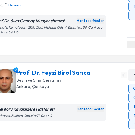
...
Devamı
of.Dr. Suat Canbay Muayenehanesi
Haritada Göster
tafa Kemal Mah. 2118. Cad. Maidan Ofis, A Blok, No: 89, Çankaya
nkara 06370
Prof. Dr. Feyzi Birol Sarıca
Beyin ve Sinir Cerrahisi
Ankara
, Çankaya
el Koru Kavaklıdere Hastanesi
Haritada Göster
rbaros, Büklüm Cad.No:72 06680