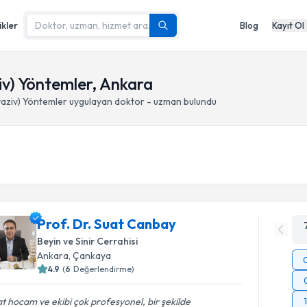
ikler
Blog
Kayıt Ol
iv) Yöntemler, Ankara
vaziv) Yöntemler
uygulayan doktor - uzman bulundu
Prof. Dr. Suat Canbay
Beyin ve Sinir Cerrahisi
Ankara
, Çankaya
4.9
(
6
Değerlendirme)
t hocam ve ekibi çok profesyonel, bir şekilde