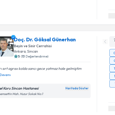
Doç. Dr. Göksal Günerhan
Beyin ve Sinir Cerrahisi
Ankara
, Sincan
5
(
13
Değerlendirme)
rı sırt agrısıı kolda sancı gece yatmaz hale gelmiştim
Devamı
el Koru Sincan Hastanesi
Haritada Göster
emsettin Mah. Huzur Sokak No:1
Randevu T