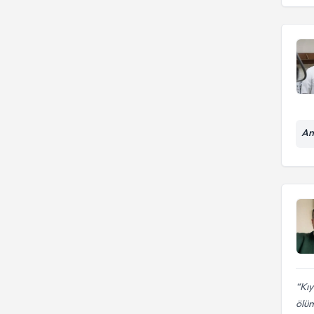
An
Kıy
ölüm