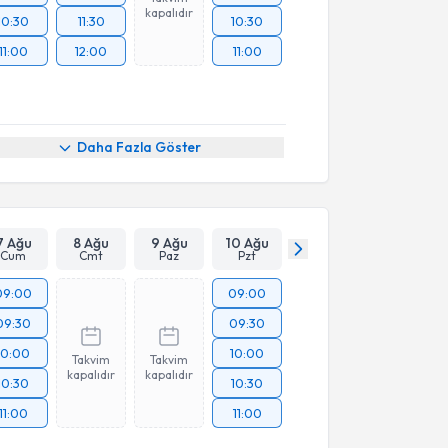
kapalıdır
10:30
11:30
10:30
11:00
12:00
11:00
Daha Fazla Göster
7 Ağu
8 Ağu
9 Ağu
10 Ağu
Cum
Cmt
Paz
Pzt
09:00
09:00
09:30
09:30
10:00
10:00
Takvim
Takvim
kapalıdır
kapalıdır
10:30
10:30
11:00
11:00