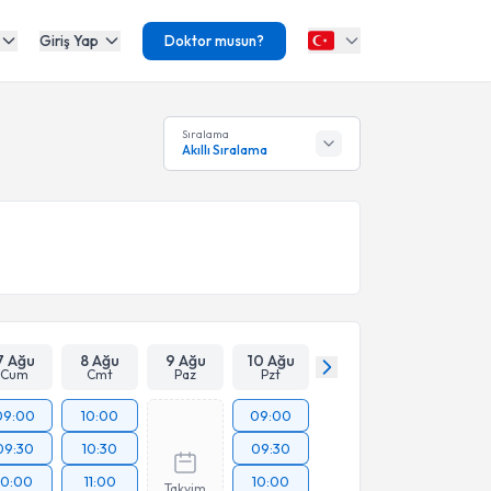
Giriş Yap
Doktor musun?
Sıralama
Akıllı Sıralama
7 Ağu
8 Ağu
9 Ağu
10 Ağu
Cum
Cmt
Paz
Pzt
09:00
10:00
09:00
09:30
10:30
09:30
10:00
11:00
10:00
Takvim