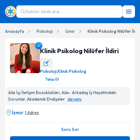
Doktor, klinik ara...
Anasayfa
Psikoloji
İzmir
Klinik Psikolog Nilüfer İldir
Klinik Psikolog Nilüfer İldiri
Psikoloji
,
Klinik Psikolog
Klinik Psikolog Nilüfer İldiri Profil Fotoğrafı
Takip Et
Aile İçi İletişim Bozuklukları, Aile- Arkadaş İş Hayatındaki
Sorunlar, Akademik Endişeler
devamı
İzmir
1 Adres
Soru Sor