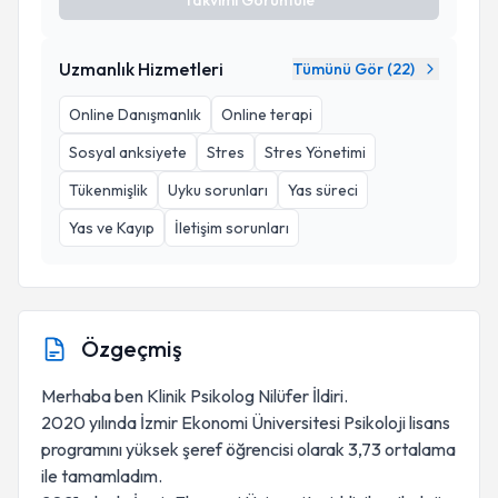
Takvimi Görüntüle
Uzmanlık Hizmetleri
Tümünü Gör (
22
)
Online Danışmanlık
Online terapi
Sosyal anksiyete
Stres
Stres Yönetimi
Tükenmişlik
Uyku sorunları
Yas süreci
Yas ve Kayıp
İletişim sorunları
Özgeçmiş
Merhaba ben Klinik Psikolog Nilüfer İldiri.
2020 yılında İzmir Ekonomi Üniversitesi Psikoloji lisans
programını yüksek şeref öğrencisi olarak 3,73 ortalama
ile tamamladım.