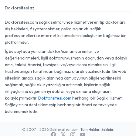
Doktorsitesi.az
Doktorsitesi.com sağlık sektöründe hizmet veren tıp doktorları,
diş hekimleri, fizyoterapistler, psikologlar vb. sağlık
profesyonelleri ile internet kullanıcılarını buluşturan bağımsız bir
platformdur.
İş bu sayfada yer alan doktor/uzman yorumları ve
değerlendirmeleri, ilgili doktorun/uzmanın doğrudan veya dolaylı
emri, talebi, önerisi, tavsiyesi ve/veya ricası olmaksızın, ilgili
hasta/danışan tarafından bağımsız olarak yazılmaktadır. Bu web
sitesinin amacı, sağlık alanında kamuoyunun bilgilendirilmesini
sağlamak, sağlık okuryazarlığını artırmak, kişilerin sağlık
ihtiyaçlarına uygun en iyi doktor veya uzmana ulaşmasını
kolaylaştırmaktır.
Doktorsitesi.com
herhangi bir Sağlık Hizmeti
Sağlayıcısını desteklemeyip herhangi bir öneri ve tavsiyede
bulunmamaktadır.
© 2007 - 2026 Doktorsitesi.com. Tüm Hakları Saklıdır.