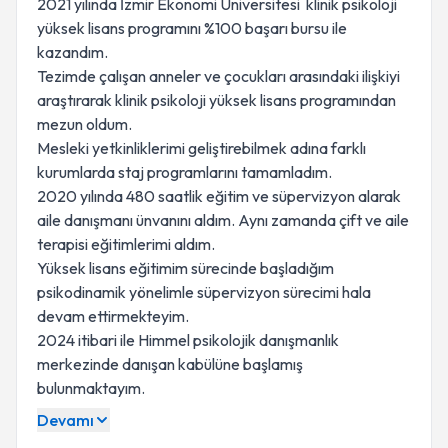
2021 yılında İzmir Ekonomi Üniversitesi klinik psikoloji
yüksek lisans programını %100 başarı bursu ile
kazandım.
Tezimde çalışan anneler ve çocukları arasındaki ilişkiyi
araştırarak klinik psikoloji yüksek lisans programından
mezun oldum.
Mesleki yetkinliklerimi geliştirebilmek adına farklı
kurumlarda staj programlarını tamamladım.
2020 yılında 480 saatlik eğitim ve süpervizyon alarak
aile danışmanı ünvanını aldım. Aynı zamanda çift ve aile
terapisi eğitimlerimi aldım.
Yüksek lisans eğitimim sürecinde başladığım
psikodinamik yönelimle süpervizyon sürecimi hala
devam ettirmekteyim.
2024 itibari ile Himmel psikolojik danışmanlık
merkezinde danışan kabülüne başlamış
bulunmaktayım.
Devamı