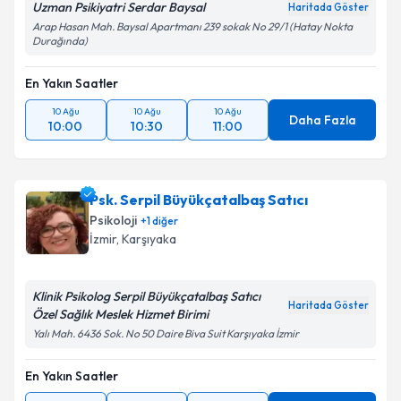
Uzman Psikiyatri Serdar Baysal
Haritada Göster
Arap Hasan Mah. Baysal Apartmanı 239 sokak No 29/1 (Hatay Nokta
Durağında)
En Yakın Saatler
10 Ağu
10 Ağu
10 Ağu
Daha Fazla
10:00
10:30
11:00
Psk. Serpil Büyükçatalbaş Satıcı
Psikoloji
+
1
diğer
İzmir
, Karşıyaka
Klinik Psikolog Serpil Büyükçatalbaş Satıcı
Haritada Göster
Özel Sağlık Meslek Hizmet Birimi
Yalı Mah. 6436 Sok. No 50 Daire Biva Suit Karşıyaka İzmir
En Yakın Saatler