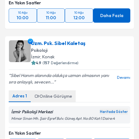
En Yakın Saatler
10 Ağu
10 Ağu
10 Ağu
Daha Fazla
10:00
11:00
12:00
Uzm. Psk. Sibel Kaletaş
Psikoloji
İzmir
, Konak
4.9
(
157
Değerlendirme)
Sibel Hanım alanında oldukça uzman olmasının yanı
Devamı
sıra anlayışlı, sevecen...
Adres
1
Online Görüşme
İzmir Psikoloji Merkezi
Haritada Göster
Mimar Sinan Mh. Şair Eşref Bulv. Güneş Apt. No:80 Kat:1 Daire:4
En Yakın Saatler