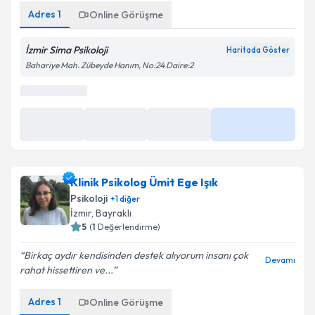
Adres
1
Online Görüşme
İzmir Sima Psikoloji
Haritada Göster
Bahariye Mah. Zübeyde Hanım, No:24 Daire:2
Klinik Psikolog Ümit Ege Işık
Psikoloji
+
1
diğer
İzmir
, Bayraklı
5
(
1
Değerlendirme)
Birkaç aydır kendisinden destek alıyorum insanı çok
Devamı
rahat hissettiren ve...
Adres
1
Online Görüşme