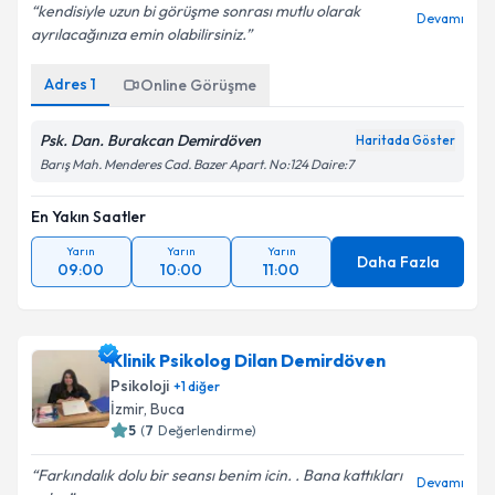
kendisiyle uzun bi görüşme sonrası mutlu olarak
Devamı
ayrılacağınıza emin olabilirsiniz.
Adres
1
Online Görüşme
Psk. Dan. Burakcan Demirdöven
Haritada Göster
Barış Mah. Menderes Cad. Bazer Apart. No:124 Daire:7
En Yakın Saatler
Yarın
Yarın
Yarın
Daha Fazla
09:00
10:00
11:00
Klinik Psikolog Dilan Demirdöven
Psikoloji
+
1
diğer
İzmir
, Buca
5
(
7
Değerlendirme)
Farkındalık dolu bir seansı benim icin. . Bana kattıkları
Devamı