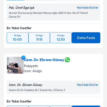
Psk. Ümit Ege Işık
Haritada Göster
Avcılar Exclusive İş Merkezi Mansuroğlu 288/4 Sok. No:9/1 Kat:6
Daire:141
En Yakın Saatler
10 Ağu
10 Ağu
10 Ağu
Daha Fazla
10:00
11:15
12:30
Uzm. Dr. Ekrem Güney
Psikiyatri
İzmir
, Aliağa
Uzm. Dr. Ekrem Güney
Haritada Göster
Kazım Dirik Caddesi 267. Sokak No: 3 Daire: 2
En Yakın Saatler