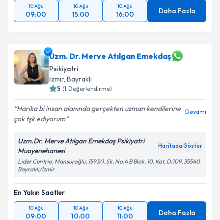
10 Ağu
10 Ağu
10 Ağu
Daha Fazla
09:00
15:00
16:00
Uzm. Dr. Merve Atılgan Emekdaş
Psikiyatri
İzmir
, Bayraklı
5
(
1
Değerlendirme)
Harika bi insan alanında gerçekten uzman kendilerine
Devamı
çok tşk ediyorum
Uzm.Dr. Merve Atılgan Emekdaş Psikiyatri
Haritada Göster
Muayenehanesi
Lider Centrio, Mansuroğlu, 1593/1. Sk. No:4 B Blok, 10. Kat, D:109, 35540
Bayraklı/İzmir
En Yakın Saatler
10 Ağu
10 Ağu
10 Ağu
Daha Fazla
09:00
10:00
11:00