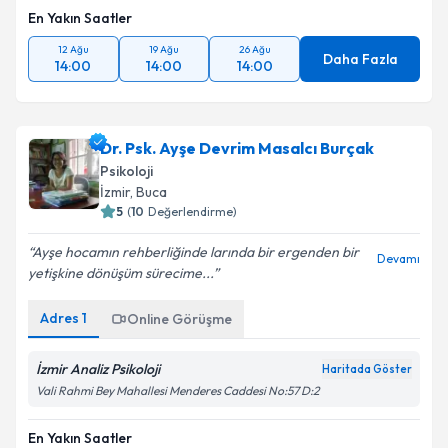
En Yakın Saatler
12 Ağu
19 Ağu
26 Ağu
Daha Fazla
14:00
14:00
14:00
Dr. Psk. Ayşe Devrim Masalcı Burçak
Psikoloji
İzmir
, Buca
5
(
10
Değerlendirme)
Ayşe hocamın rehberliğinde larında bir ergenden bir
Devamı
yetişkine dönüşüm sürecime...
Adres
1
Online Görüşme
İzmir Analiz Psikoloji
Haritada Göster
Vali Rahmi Bey Mahallesi Menderes Caddesi No:57 D:2
En Yakın Saatler