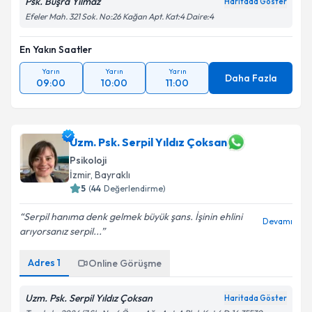
Psk. Büşra Yılmaz
Haritada Göster
Efeler Mah. 321 Sok. No:26 Kağan Apt. Kat:4 Daire:4
En Yakın Saatler
Yarın
Yarın
Yarın
Daha Fazla
09:00
10:00
11:00
Uzm. Psk. Serpil Yıldız Çoksan
Psikoloji
İzmir
, Bayraklı
5
(
44
Değerlendirme)
Serpil hanıma denk gelmek büyük şans. İşinin ehlini
Devamı
arıyorsanız serpil...
Adres
1
Online Görüşme
Uzm. Psk. Serpil Yıldız Çoksan
Haritada Göster