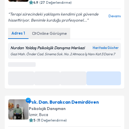
4.9
(
27
Değerlendirme)
Terapi sürecindeki yaklaşımı kendimi çok güvende
Devamı
hissettiriyor. Benimle kurduğu profesyonel...
Adres
1
Online Görüşme
Nurdan Yoldaş Psikolojik Danışma Merkezi
Haritada Göster
Gazi Mah. Önder Cad. Sinema Sok. No. 2 Atmaca İş Hanı Kat:3 Daire:7
Psk. Dan. Burakcan Demirdöven
Psikolojik Danışman
İzmir
, Buca
5
(
11
Değerlendirme)