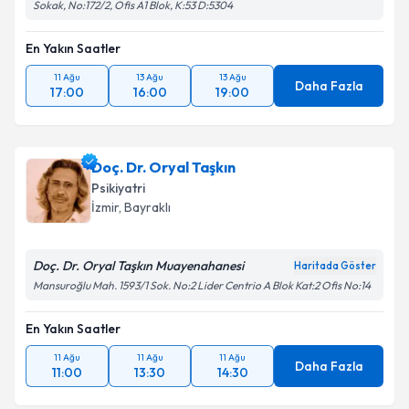
Sokak, No:172/2, Ofis A1 Blok, K:53 D:5304
En Yakın Saatler
11 Ağu
13 Ağu
13 Ağu
Daha Fazla
17:00
16:00
19:00
Doç. Dr. Oryal Taşkın
Psikiyatri
İzmir
, Bayraklı
Doç. Dr. Oryal Taşkın Muayenahanesi
Haritada Göster
Mansuroğlu Mah. 1593/1 Sok. No:2 Lider Centrio A Blok Kat:2 Ofis No:14
En Yakın Saatler
11 Ağu
11 Ağu
11 Ağu
Daha Fazla
11:00
13:30
14:30