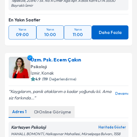
Tepekule, 2084/7 Sk. No.4 Ömer Ağa Apt. A Blok Kat:4 D:14 35530
Bayraklı İzmir
En Yakın Saatler
Yarın
Yarın
Yarın
Daha Fazla
09:00
10:00
11:00
Uzm. Psk. Ecem Çakın
Psikoloji
İzmir
, Konak
4.9
(
119
Değerlendirme)
Kaygılarım, panik ataklarım o kadar yoğundu kii. Ama
Devamı
siz farkında...
Adres
1
Online Görüşme
Kartezyen Psikoloji
Haritada Göster
MAHALL BOMONTİ, Halkapınar Mahallesi, Mürselpaşa Bulvarı, 1558