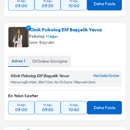
10 Ağu
10 Ağu
10 Ağu
Daha Fazla
09:00
09:30
10:00
Klinik Psikolog Elif Başçelik Yavuz
Psikoloji
+
1
diğer
İzmir
, Bayraklı
Adres
1
Online Görüşme
Klinik Psikolog Elif Başçelik Yavuz
Haritada Göster
Mansuroğlu Mah. 286/1 Sok. No 10 Daire 7 Bayraklı İzmir
En Yakın Saatler
10 Ağu
10 Ağu
10 Ağu
Daha Fazla
09:00
09:50
10:40