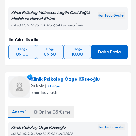
Klinik Psikolog Mübeccel Akgün Özel Sağlık
Haritada Göster
Meslek ve Hizmet Birimi
Evka3 Mah. 125/6 Sok. No:7/5A Bornova İzmir
En Yakın Saatler
10 Ağu
10 Ağu
10 Ağu
Daha Fazla
09:00
09:30
10:00
Klinik Psikolog Özge Köseoğlu
Psikoloji
+
1
diğer
İzmir
, Bayraklı
Adres
1
Online Görüşme
Klinik Psikolog Özge Köseoğlu
Haritada Göster
MANSUROĞLU MAH. 286 SK. NO28/9