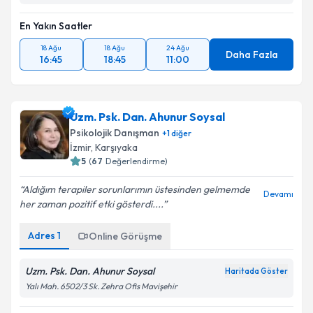
En Yakın Saatler
18 Ağu
18 Ağu
24 Ağu
Daha Fazla
16:45
18:45
11:00
Uzm. Psk. Dan. Ahunur Soysal
Psikolojik Danışman
+
1
diğer
İzmir
, Karşıyaka
5
(
67
Değerlendirme)
Aldığım terapiler sorunlarımın üstesinden gelmemde
Devamı
her zaman pozitif etki gösterdi....
Adres
1
Online Görüşme
Uzm. Psk. Dan. Ahunur Soysal
Haritada Göster
Yalı Mah. 6502/3 Sk. Zehra Ofis Mavişehir