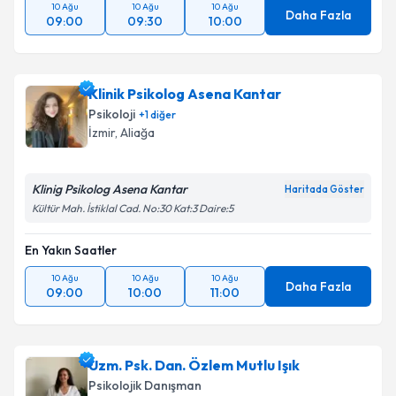
10 Ağu
10 Ağu
10 Ağu
Daha Fazla
09:00
09:30
10:00
Klinik Psikolog Asena Kantar
Psikoloji
+
1
diğer
İzmir
, Aliağa
Klinig Psikolog Asena Kantar
Haritada Göster
Kültür Mah. İstiklal Cad. No:30 Kat:3 Daire:5
En Yakın Saatler
10 Ağu
10 Ağu
10 Ağu
Daha Fazla
09:00
10:00
11:00
Uzm. Psk. Dan. Özlem Mutlu Işık
Psikolojik Danışman