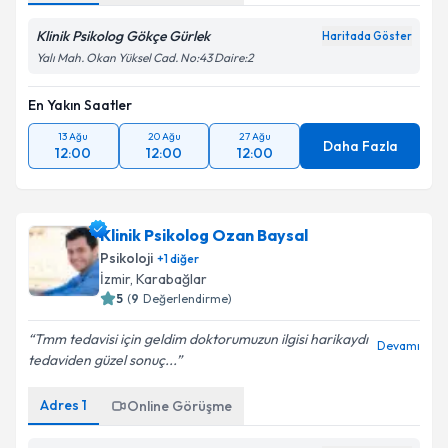
Klinik Psikolog Gökçe Gürlek
Haritada Göster
Yalı Mah. Okan Yüksel Cad. No:43 Daire:2
En Yakın Saatler
13 Ağu
20 Ağu
27 Ağu
Daha Fazla
12:00
12:00
12:00
Klinik Psikolog Ozan Baysal
Psikoloji
+
1
diğer
İzmir
, Karabağlar
5
(
9
Değerlendirme)
Tmm tedavisi için geldim doktorumuzun ilgisi harikaydı
Devamı
tedaviden güzel sonuç...
Adres
1
Online Görüşme