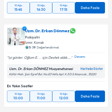
10 Ağu
10 Ağu
10 Ağu
Daha Fazla
15:45
16:30
17:15
Uzm. Dr. Erkan Dönmez
Psikiyatri
İzmir
, Konak
5
(
19
Değerlendirme)
Devamı
iyi günler. Oğlum E. . . için Destek aldık....
Uzm. Dr. Erkan DÖNMEZ Muayenehanesi
Haritada Göster
Kültür Mah. Şair Eşref Bul. No:83 Vefa Apt. K:3 D:5 Alsancak , 35220
En Yakın Saatler
10 Ağu
10 Ağu
10 Ağu
Daha Fazla
10:00
11:00
12:00