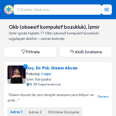
Doktor, klinik ara...
Okb (obsesif kompulsif bozukluk), İzmir
İzmir
içinde toplam
77
Okb (obsesif kompulsif bozukluk)
uygulayan doktor - uzman bulundu
Filtrele
Akıllı Sıralama
Doç. Dr. Psk. Gizem Akcan
Psikoloji
+
1
diğer
İzmir
, Karşıyaka
5
(
51
Değerlendirme)
Gizem hocam ile yeni tanıştık seansımı yeni bitiyor ve
Devamı
artık...
Adres
1
Adres
2
Online Görüşme