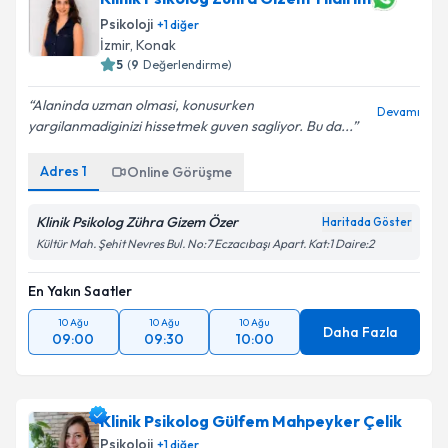
Psikoloji
+
1
diğer
İzmir
, Konak
5
(
9
Değerlendirme)
Alaninda uzman olmasi, konusurken
Devamı
yargilanmadiginizi hissetmek guven sagliyor. Bu da...
Adres
1
Online Görüşme
Klinik Psikolog Zühra Gizem Özer
Haritada Göster
Kültür Mah. Şehit Nevres Bul. No:7 Eczacıbaşı Apart. Kat:1 Daire:2
En Yakın Saatler
10 Ağu
10 Ağu
10 Ağu
Daha Fazla
09:00
09:30
10:00
Klinik Psikolog Gülfem Mahpeyker Çelik
Psikoloji
+
1
diğer