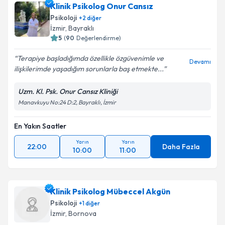
Klinik Psikolog Onur Cansız
Psikoloji
+
2
diğer
İzmir
, Bayraklı
5
(
90
Değerlendirme)
Terapiye başladığımda özellikle özgüvenimle ve
Devamı
ilişkilerimde yaşadığım sorunlarla baş etmekte...
Uzm. Kl. Psk. Onur Cansız Kliniği
Manavkuyu No:24 D:2, Bayraklı, İzmir
En Yakın Saatler
Yarın
Yarın
22:00
Daha Fazla
10:00
11:00
Klinik Psikolog Mübeccel Akgün
Psikoloji
+
1
diğer
İzmir
, Bornova