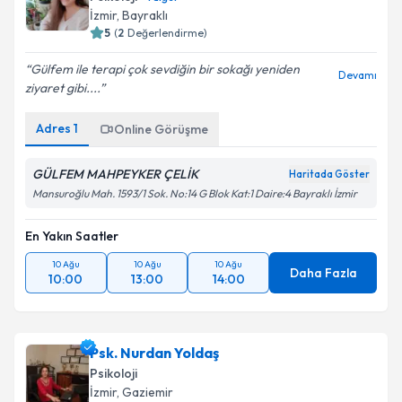
İzmir
, Bayraklı
5
(
2
Değerlendirme)
Gülfem ile terapi çok sevdiğin bir sokağı yeniden
Devamı
ziyaret gibi....
Adres
1
Online Görüşme
GÜLFEM MAHPEYKER ÇELİK
Haritada Göster
Mansuroğlu Mah. 1593/1 Sok. No:14 G Blok Kat:1 Daire:4 Bayraklı İzmir
En Yakın Saatler
10 Ağu
10 Ağu
10 Ağu
Daha Fazla
10:00
13:00
14:00
Psk. Nurdan Yoldaş
Psikoloji
İzmir
, Gaziemir