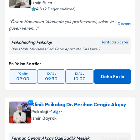
İzmir
, Buca
4.8
(
2
Değerlendirme)
Özlem Hanımcım “Alanında çok profesyonel, sakin ve
Devamı
güven veren...
Psikohealing Psikoloji
Haritada Göster
Barış Mah. Menderes Cad. Bazer Apart. No:124 Daire:7
En Yakın Saatler
10 Ağu
10 Ağu
10 Ağu
Daha Fazla
09:00
09:30
10:00
Klinik Psikolog Dr. Perihan Cengiz Akçay
Psikoloji
+
1
diğer
İzmir
, Bayraklı
Perihan Cengiz Akçay Özel Sağlık Meslek