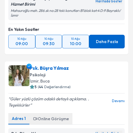
Haritada Göster
Hizmet Birimi
Mahsuroğlu mah. 286.sk no:28 toki konutları B1 blok kat:4 D:9 Bayraklı/
İzmir
En Yakın Saatler
10 Ağu
10 Ağu
10 Ağu
Daha Fazla
09:00
09:30
10:00
Psk. Büşra Yılmaz
Psikoloji
İzmir
, Buca
5
(
44
Değerlendirme)
Güler yüzlü çözüm odaklı detaylı açıklama. .
Devamı
Teşekkürler
Adres
1
Online Görüşme