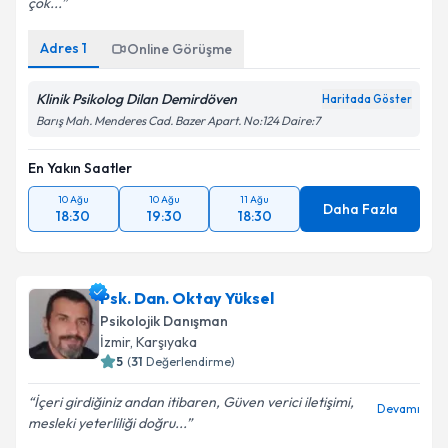
çok...
Adres
1
Online Görüşme
Klinik Psikolog Dilan Demirdöven
Haritada Göster
Barış Mah. Menderes Cad. Bazer Apart. No:124 Daire:7
En Yakın Saatler
10 Ağu
10 Ağu
11 Ağu
Daha Fazla
18:30
19:30
18:30
Psk. Dan. Oktay Yüksel
Psikolojik Danışman
İzmir
, Karşıyaka
5
(
31
Değerlendirme)
İçeri girdiğiniz andan itibaren, Güven verici iletişimi,
Devamı
mesleki yeterliliği doğru...