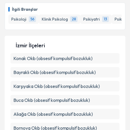
İlgili Branşlar
Psikoloji
Klinik Psikolog
Psikiyatri
Psikoloj
56
28
13
İzmir İlçeleri
Konak
Okb (obsesif kompulsif bozukluk)
Bayraklı
Okb (obsesif kompulsif bozukluk)
Karşıyaka
Okb (obsesif kompulsif bozukluk)
Buca
Okb (obsesif kompulsif bozukluk)
Aliağa
Okb (obsesif kompulsif bozukluk)
Bornova
Okb (obsesif kompulsif bozukluk)