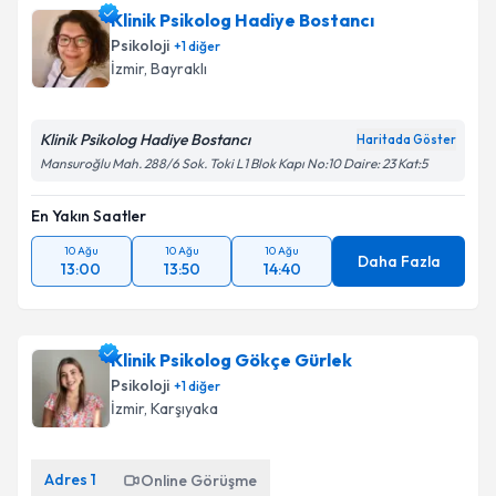
Klinik Psikolog Hadiye Bostancı
Psikoloji
+
1
diğer
İzmir
, Bayraklı
Klinik Psikolog Hadiye Bostancı
Haritada Göster
Mansuroğlu Mah. 288/6 Sok. Toki L1 Blok Kapı No:10 Daire: 23 Kat:5
En Yakın Saatler
10 Ağu
10 Ağu
10 Ağu
Daha Fazla
13:00
13:50
14:40
Klinik Psikolog Gökçe Gürlek
Psikoloji
+
1
diğer
İzmir
, Karşıyaka
Adres
1
Online Görüşme