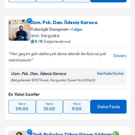
Uzm. Psk. Dan. İldeniz Karaca
Psikolojik Danışman
+
1
diğer
İzmir
, Karşıyaka
5
(
15
Değerlendirme)
Her geçen gün daha çok done alarak ilerliyoruz çok
Devamı
memnunum
Uzm. Psk. Dan. İldeniz Karaca
Haritada Göster
Bahçelievler 1831/14.sok. Karşıyaka Tower No:12 Kat:8
En Yakın Saatler
Yarın
Yarın
Yarın
Daha Fazla
09:00
10:00
11:00
Klinik Psikolog Zühra Gizem Yıldırım