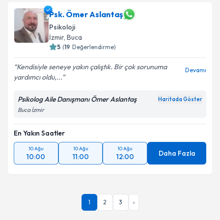
Psk. Ömer Aslantaş
Psikoloji
İzmir
, Buca
5
(
19
Değerlendirme)
Kendisiyle seneye yakın çalıştık. Bir çok sorunuma
Devamı
yardımcı oldu,...
Psikolog Aile Danışmanı Ömer Aslantaş
Haritada Göster
Buca İzmir
En Yakın Saatler
10 Ağu
10 Ağu
10 Ağu
Daha Fazla
10:00
11:00
12:00
1
2
3
›