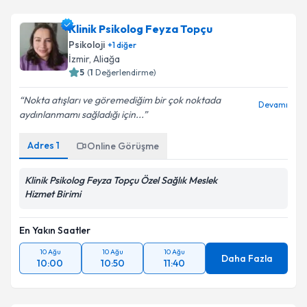
Klinik Psikolog Feyza Topçu
Psikoloji
+
1
diğer
İzmir
, Aliağa
5
(
1
Değerlendirme)
Nokta atışları ve göremediğim bir çok noktada
Devamı
aydınlanmamı sağladığı için...
Adres
1
Online Görüşme
Klinik Psikolog Feyza Topçu Özel Sağlık Meslek
Hizmet Birimi
En Yakın Saatler
10 Ağu
10 Ağu
10 Ağu
Daha Fazla
10:00
10:50
11:40