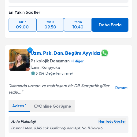
En Yakın Saatler
Yarın
Yarın
Yarın
Daha Fazla
09:00
09:50
10:40
Uzm. Psk. Dan. Begüm Ayyıldız
Psikolojik Danışman
+
1
diğer
İzmir
, Karşıyaka
5
(
54
Değerlendirme)
Alanında uzman ve muhteşem bir DR Sempatik güler
Devamı
yüzlü...
Adres
1
Online Görüşme
Arte Psikoloji
Haritada Göster
Bostanlı Mah. 6345 Sok. Gaffaroğulları Apt. No:11 Daire:6