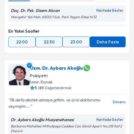
Doç. Dr. Psk. Gizem Akcan
Haritada Göster
Mavişehir Yali Mah. 6500/1 Sok. Park Yaşam Sitesi H/12
En Yakın Saatler
22:00
22:30
23:00
Daha Fazla
Uzm. Dr. Aybars Akoğlu
Psikiyatri
İzmir
, Konak
5
(
85
Değerlendirme)
İlk defa destek almaya gittim, ve iyi ki doktorumu
Devamı
seçmişim....
Dr. Aybars Akoğlu Muayenehanesi
Haritada Göster
Barbaros Mahallesi Mithatpaşa Caddesi Can Gönül Apart. No:218 Kat 2
Daire 4