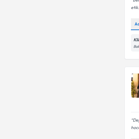
Ber
etik.
A
Kl
Bak
De
hoca