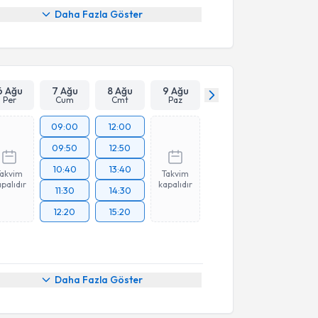
Daha Fazla Göster
6 Ağu
7 Ağu
8 Ağu
9 Ağu
Per
Cum
Cmt
Paz
09:00
12:00
09:50
12:50
10:40
13:40
Takvim
Takvim
palıdır
kapalıdır
11:30
14:30
12:20
15:20
Daha Fazla Göster