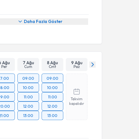
Daha Fazla Göster
6 Ağu
7 Ağu
8 Ağu
9 Ağu
Per
Cum
Cmt
Paz
17:00
09:00
09:00
18:00
10:00
10:00
19:00
11:00
11:00
Takvim
kapalıdır
20:00
12:00
12:00
21:00
13:00
13:00
üşme