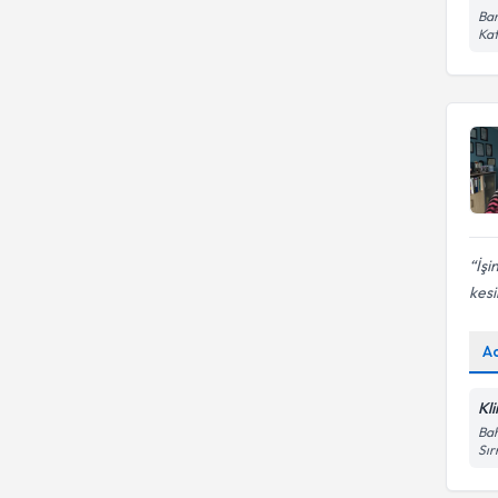
Bar
Kat
İşi
kesi
A
Kl
Bah
Sır