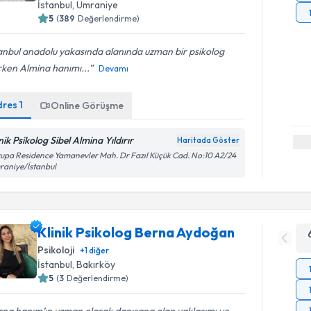
İstanbul
,
Ümraniye
5
(
389
Değerlendirme)
anbul anadolu yakasında alanında uzman bir psikolog
rken Almina hanımı...
Devamı
dres
1
Online Görüşme
nik Psikolog Sibel Almina Yıldırır
Haritada Göster
upa Residence Yamanevler Mah. Dr Fazıl Küçük Cad. No:10 A2/24
aniye/İstanbul
Klinik Psikolog Berna Aydoğan
Psikoloji
+
1
diğer
İstanbul
,
Bakırköy
5
(
3
Değerlendirme)