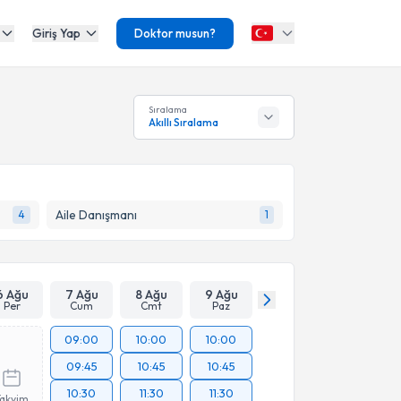
Giriş Yap
Doktor musun?
Sıralama
Akıllı Sıralama
Aile Danışmanı
4
1
6 Ağu
7 Ağu
8 Ağu
9 Ağu
Per
Cum
Cmt
Paz
09:00
10:00
10:00
09:45
10:45
10:45
10:30
11:30
11:30
Takvim