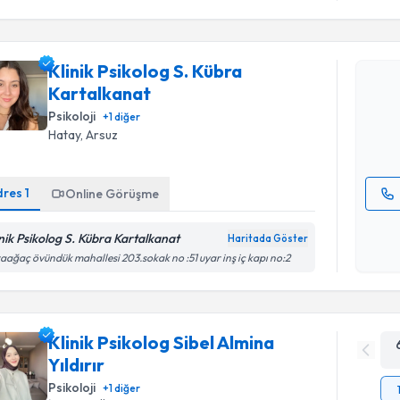
Randevu T
Klinik Psi
Klinik Psikolog S. Kübra
talebi oluş
Kartalkanat
takvim hazı
Psikoloji
+
1
diğer
E-posta Ad
Hatay
,
Arsuz
dres
1
Online Görüşme
Kişisel
inik Psikolog S. Kübra Kartalkanat
okudum
Haritada Göster
işlenm
aağaç övündük mahallesi 203.sokak no :51 uyar inş iç kapı no:2
Klinik Psikolog Sibel Almina
Yıldırır
Psikoloji
+
1
diğer