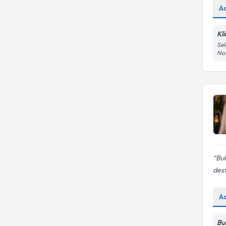
A
Kl
Sel
No:
Bu
dest
A
Bu