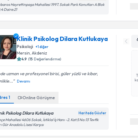
baros Hayrettinpaşa Mahallesi 1997. Sokak Park Konutları A Blok
:4 Daire:21
Klinik Psikolog Dilara Kutlukaya
Psikoloji
+
1
diğer
Mersin
,
Akdeniz
4.9
(
15
Değerlendirme)
nde uzman ve profesyonel birisi, güler yüzlü ve kibar,
ka
nlikle...
Devamı
dres
1
Online Görüşme
inik Psikolog Dilara Kutlukaya
Haritada Göster
çe Mahallesi 4606 Sokak, İstiklal İş Hanı -2. Kat:5 No:13 Tevfik
rı Gür Anadolu Lisesi Karşısı