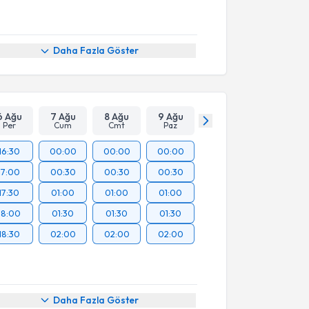
Daha Fazla Göster
6 Ağu
7 Ağu
8 Ağu
9 Ağu
Per
Cum
Cmt
Paz
16:30
00:00
00:00
00:00
17:00
00:30
00:30
00:30
17:30
01:00
01:00
01:00
18:00
01:30
01:30
01:30
18:30
02:00
02:00
02:00
Daha Fazla Göster