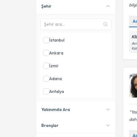
bilg
Şehir
Online danışmanlık sunan
uzmanları göster
A
Kl
İstanbul
Avr
Kat
Ankara
İzmir
Adana
Antalya
Balıkesir
Yakınımda Ara
Yas
Mersin
daha
Branşlar
Konumuma yakın uzmanları
göster
A