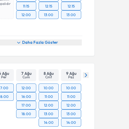
palıdır
11:15
12:15
12:15
12:00
13:00
13:00
Daha Fazla Göster
6 Ağu
7 Ağu
8 Ağu
9 Ağu
Per
Cum
Cmt
Paz
17:00
12:00
10:00
10:00
18:00
16:00
11:00
11:00
17:00
12:00
12:00
18:00
13:00
13:00
14:00
14:00