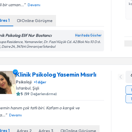
ka
ili bir uzman...
Devamı
dres
1
Online Görüşme
inik Psikolog Elif Nur Bostancı
Haritada Göster
upa Residence, Yamanevler, Dr. Fazıl Küçük Cd. A2 Blok No:10 D:6.
, Daire 24, 34764 Ümraniye/İstanbul
Klinik Psikolog Yasemin Mısırlı
Psikoloji
+
1
diğer
İstanbul
,
Şişli
5
(
59
Değerlendirme)
emin hanım çok tatlı biri. Kafam o karışık ve
...
Devamı
dres
1
Adres
2
Adres
3
Online Görüşme