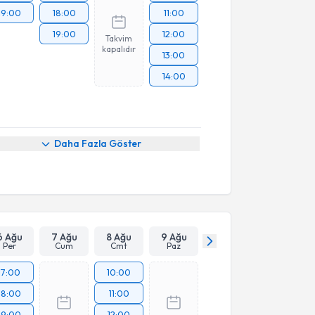
19:00
18:00
11:00
19:00
12:00
Takvim
kapalıdır
13:00
14:00
Daha Fazla Göster
6 Ağu
7 Ağu
8 Ağu
9 Ağu
Per
Cum
Cmt
Paz
17:00
10:00
18:00
11:00
19:00
12:00