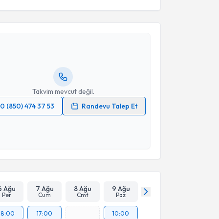
akvimi Talebi
kolog S. Kübra Kartalkanat
için randevu takvimi
turun. Size bu uzmandan randevu almanız için bir
rlandığında e-posta ile bilgilendireceğiz.
resiniz
Takvim mevcut değil.
0 (850) 474 37 53
Randevu Talep Et
 verilerimin işlenmesine ilişkin
Aydınlatma Metni
'ni
 ve kişisel verilerimin belirtilen kapsamda
esini kabul ediyorum.
Takvim Talebini Gönder
6 Ağu
7 Ağu
8 Ağu
9 Ağu
Per
Cum
Cmt
Paz
18:00
17:00
10:00