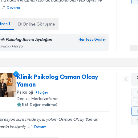
na hanım’ın uzman olarak danışana olan yaklaşımı ve
..
Devamı
dres
1
Online Görüşme
inik Psikolog Berna Aydoğan
Haritada Göster
ırköy / Florya
Klinik Psikolog Osman Olcay
Yaman
Psikoloji
+
1
diğer
Denizli
,
Merkezefendi
5
(
6
Değerlendirme)
presyon sürecimde iyi ki yolum Osman Olcay Yaman
mla kesişmiş....
Devamı