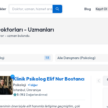
ikler
Blog
Kayıt Ol
oktorları - Uzmanları
tor - uzman bulundu.
loji
Aile Danışmanı (Psikolog)
113
Klinik Psikolog Elif Nur Bostancı
Psikoloji
+
1
diğer
İstanbul
,
Ümraniye
5
(
192
Değerlendirme)
enimin önerisiyle elit hanımla iletişime geçmiştim, çok