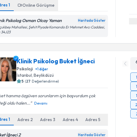
dres
1
Online Görüşme
inik Psikolog Osman Olcay Yaman
Haritada Göster
çukbey Mahallesi, Şehit Piyade Komando Er Mehmet Avcı Caddesi,
 34J23
Klinik Psikolog Buket İğneci
Psikoloji
+
1
diğer
İstanbul
,
Beylikdüzü
5
(
27
Değerlendirme)
ket hanıma özgüven sorunlarım için başvurdum çok
eği oldu halen...
Devamı
dres
1
Adres
2
Adres
3
Adres
4
Adres
5
Online Gör
ket İğneci 2
Haritada Göster