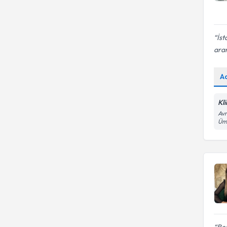
İst
ara
A
Kli
Avr
Ümr