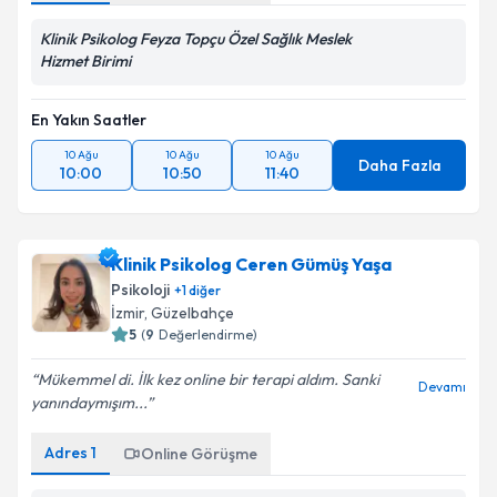
Klinik Psikolog Feyza Topçu Özel Sağlık Meslek
Hizmet Birimi
En Yakın Saatler
10 Ağu
10 Ağu
10 Ağu
Daha Fazla
10:00
10:50
11:40
Klinik Psikolog Ceren Gümüş Yaşa
Psikoloji
+
1
diğer
İzmir
, Güzelbahçe
5
(
9
Değerlendirme)
Mükemmel di. İlk kez online bir terapi aldım. Sanki
Devamı
yanındaymışım...
Adres
1
Online Görüşme