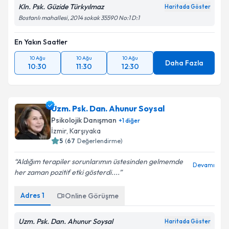
Kln. Psk. Güzide Türkyılmaz
Haritada Göster
Bostanlı mahallesi, 2014 sokak 35590 No:1 D:1
En Yakın Saatler
10 Ağu
10 Ağu
10 Ağu
Daha Fazla
10:30
11:30
12:30
Uzm. Psk. Dan. Ahunur Soysal
Psikolojik Danışman
+
1
diğer
İzmir
, Karşıyaka
5
(
67
Değerlendirme)
Aldığım terapiler sorunlarımın üstesinden gelmemde
Devamı
her zaman pozitif etki gösterdi....
Adres
1
Online Görüşme
Uzm. Psk. Dan. Ahunur Soysal
Haritada Göster