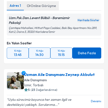
Adres
1
Online Görüşme
Uzm.Psk.Dan.Levent Bülbül - Baremizmir
Haritada Göster
Psikoloji
Çamtepe Mahallesi, Mithat Paşa Caddesi, Baki Bey Apartmanı No:289,
Kat:2, Daire:3, 35320 Narlıdere/İzmir
En Yakın Saatler
10 Ağu
10 Ağu
10 Ağu
Daha Fazla
13:45
14:30
15:15
Uzman Aile Danışmanı Zeynep Akbulut
Aile Danışmanı
İzmir
, Torbalı
5
(
23
Değerlendirme)
Uyku sürecimiz boyunca her zaman ilgili ve
Devamı
destekleyici yaklaştı. Sorularıma...