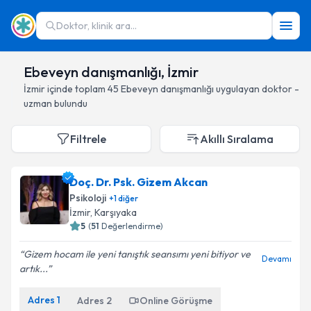
Doktor, klinik ara...
Ebeveyn danışmanlığı, İzmir
İzmir
içinde toplam
45
Ebeveyn danışmanlığı
uygulayan doktor -
uzman bulundu
Filtrele
Akıllı Sıralama
Doç. Dr. Psk. Gizem Akcan
Psikoloji
+
1
diğer
İzmir
, Karşıyaka
5
(
51
Değerlendirme)
Gizem hocam ile yeni tanıştık seansımı yeni bitiyor ve
Devamı
artık...
Adres
1
Adres
2
Online Görüşme