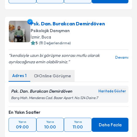
Psk. Dan. Burakcan Demirdöven
Psikolojik Danışman
İzmir
, Buca
5
(
11
Değerlendirme)
kendisiyle uzun bi görüşme sonrası mutlu olarak
Devamı
ayrılacağınıza emin olabilirsiniz.
Adres
1
Online Görüşme
Psk. Dan. Burakcan Demirdöven
Haritada Göster
Barış Mah. Menderes Cad. Bazer Apart. No:124 Daire:7
En Yakın Saatler
Yarın
Yarın
Yarın
Daha Fazla
09:00
10:00
11:00