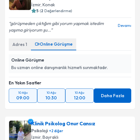
İzmir
, Konak
5
(
2
Değerlendirme)
görüşmeden çıktığım gibi yorum yapmak istedim
Devamı
yaşıma giriyorum şu...
Online Görüşme
Adres
1
Online Görüşme
Bu uzman online danışmanlık hizmeti sunmaktadır.
En Yakın Saatler
10 Ağu
10 Ağu
10 Ağu
Daha Fazla
09:00
10:30
12:00
Klinik Psikolog Onur Cansız
Psikoloji
+
2
diğer
İzmir
, Bayraklı