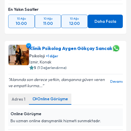
kapsamda işlenmesini kabul ediyorum.
En Yakın Saatler
Takvim Talebini Gönder
10 Ağu
10 Ağu
10 Ağu
Daha Fazla
10:00
11:00
12:00
Klinik Psikolog Aygen Gökçay Sancak
Psikoloji
+
1
diğer
İzmir
, Konak
5
(
1
Değerlendirme)
Alanında son derece yetkin, danışanına güven veren
Devamı
ve empati kurma...
Online Görüşme
Adres
1
Online Görüşme
Bu uzman online danışmanlık hizmeti sunmaktadır.