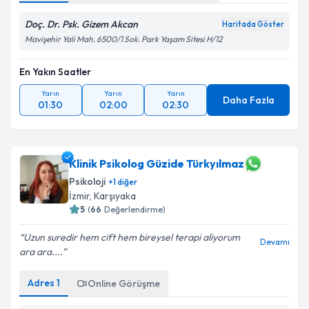
Doç. Dr. Psk. Gizem Akcan
Haritada Göster
Mavişehir Yali Mah. 6500/1 Sok. Park Yaşam Sitesi H/12
En Yakın Saatler
Yarın
Yarın
Yarın
Daha Fazla
01:30
02:00
02:30
Klinik Psikolog Güzide Türkyılmaz
Psikoloji
+
1
diğer
İzmir
, Karşıyaka
5
(
66
Değerlendirme)
Uzun suredir hem cift hem bireysel terapi aliyorum
Devamı
ara ara....
Adres
1
Online Görüşme