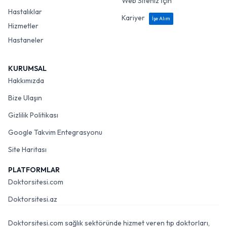
Web Siteniz İçin
Hastalıklar
Kariyer
İşe Alım
Hizmetler
Hastaneler
KURUMSAL
Hakkımızda
Bize Ulaşın
Gizlilik Politikası
Google Takvim Entegrasyonu
Site Haritası
PLATFORMLAR
Doktorsitesi.com
Doktorsitesi.az
Doktorsitesi.com sağlık sektöründe hizmet veren tıp doktorları,