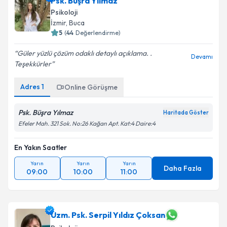
Psk. Büşra Yılmaz
Psikoloji
İzmir
, Buca
5
(
44
Değerlendirme)
Güler yüzlü çözüm odaklı detaylı açıklama. .
Devamı
Teşekkürler
Adres
1
Online Görüşme
Psk. Büşra Yılmaz
Haritada Göster
Efeler Mah. 321 Sok. No:26 Kağan Apt. Kat:4 Daire:4
En Yakın Saatler
Yarın
Yarın
Yarın
Daha Fazla
09:00
10:00
11:00
Uzm. Psk. Serpil Yıldız Çoksan