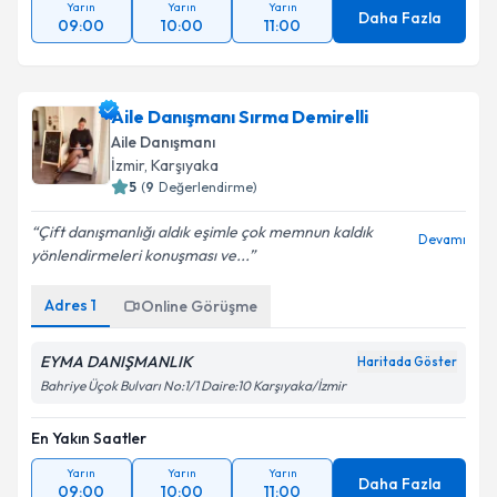
Yarın
Yarın
Yarın
Daha Fazla
09:00
10:00
11:00
Aile Danışmanı Sırma Demirelli
Aile Danışmanı
İzmir
, Karşıyaka
5
(
9
Değerlendirme)
Çift danışmanlığı aldık eşimle çok memnun kaldık
Devamı
yönlendirmeleri konuşması ve...
Adres
1
Online Görüşme
EYMA DANIŞMANLIK
Haritada Göster
Bahriye Üçok Bulvarı No:1/1 Daire:10 Karşıyaka/İzmir
En Yakın Saatler
Yarın
Yarın
Yarın
Daha Fazla
09:00
10:00
11:00