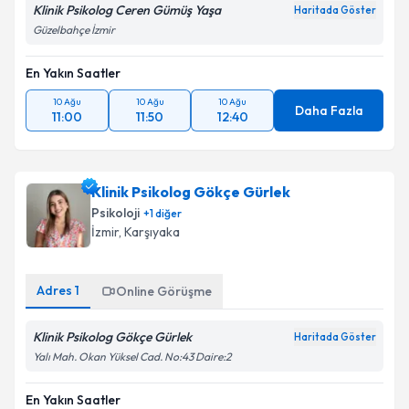
Klinik Psikolog Ceren Gümüş Yaşa
Haritada Göster
Güzelbahçe İzmir
En Yakın Saatler
10 Ağu
10 Ağu
10 Ağu
Daha Fazla
11:00
11:50
12:40
Klinik Psikolog Gökçe Gürlek
Psikoloji
+
1
diğer
İzmir
, Karşıyaka
Adres
1
Online Görüşme
Klinik Psikolog Gökçe Gürlek
Haritada Göster
Yalı Mah. Okan Yüksel Cad. No:43 Daire:2
En Yakın Saatler