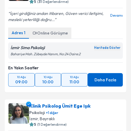
5
(
31
Değerlendirme)
İçeri girdiğiniz andan itibaren, Güven verici iletişimi,
Devamı
mesleki yeterliliği doğru...
Adres
1
Online Görüşme
İzmir Sima Psikoloji
Haritada Göster
Bahariye Mah. Zübeyde Hanım, No:24 Daire:2
En Yakın Saatler
10 Ağu
10 Ağu
10 Ağu
Daha Fazla
09:00
10:00
11:00
Klinik Psikolog Ümit Ege Işık
Psikoloji
+
1
diğer
İzmir
, Bayraklı
5
(
1
Değerlendirme)