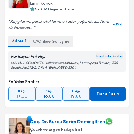
İzmir
, Konak
4.9
(
119
Değerlendirme)
Kaygılarım, panik ataklarım o kadar yoğundu kii. Ama
Devamı
siz farkında...
Adres
1
Online Görüşme
Kartezyen Psikoloji
Haritada Göster
MAHALL BOMONTİ, Halkapınar Mahallesi, Mürselpaşa Bulvarı, 1558
Sokak, No:172/2, Ofis A1 Blok, K:53 D:5304
En Yakın Saatler
11 Ağu
13 Ağu
13 Ağu
Daha Fazla
17:00
16:00
19:00
Doç. Dr. Burcu Serim Demirgören
Çocuk ve Ergen Psikiyatristi