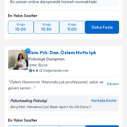
Bu uzman online danışmanlık hizmeti sunmaktadır.
En Yakın Saatler
10 Ağu
10 Ağu
10 Ağu
Daha Fazla
10:00
10:30
11:00
Uzm. Psk. Dan. Özlem Mutlu Işık
Psikolojik Danışman
İzmir
, Buca
4.8
(
2
Değerlendirme)
Özlem Hanımcım “Alanında çok profesyonel, sakin ve
Devamı
güven veren...
Psikohealing Psikoloji
Haritada Göster
Barış Mah. Menderes Cad. Bazer Apart. No:124 Daire:7
En Yakın Saatler