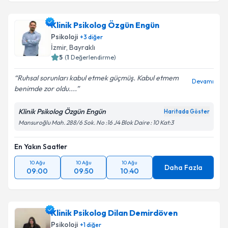
Klinik Psikolog Özgün Engün
Psikoloji
+
3
diğer
İzmir
, Bayraklı
5
(
1
Değerlendirme)
Ruhsal sorunları kabul etmek güçmüş. Kabul etmem
Devamı
benimde zor oldu....
Klinik Psikolog Özgün Engün
Haritada Göster
Mansuroğlu Mah. 288/6 Sok. No :16 J4 Blok Daire : 10 Kat:3
En Yakın Saatler
10 Ağu
10 Ağu
10 Ağu
Daha Fazla
09:00
09:50
10:40
Klinik Psikolog Dilan Demirdöven
Psikoloji
+
1
diğer