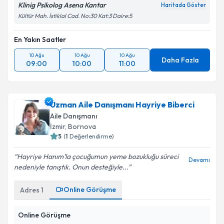
Klinig Psikolog Asena Kantar
Haritada Göster
Kültür Mah. İstiklal Cad. No:30 Kat:3 Daire:5
En Yakın Saatler
10 Ağu
10 Ağu
10 Ağu
Daha Fazla
09:00
10:00
11:00
Uzman Aile Danışmanı Hayriye Biberci
Aile Danışmanı
İzmir
, Bornova
5
(
1
Değerlendirme)
Hayriye Hanım’la çocuğumun yeme bozukluğu süreci
Devamı
nedeniyle tanıştık. Onun desteğiyle...
Online Görüşme
Adres
1
Online Görüşme