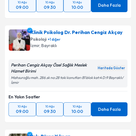
10 Ağu
10 Ağu
10 Ağu
Daha Fazla
09:00
09:30
10:00
Klinik Psikolog Dr. Perihan Cengiz Akçay
Psikoloji
+
1
diğer
İzmir
, Bayraklı
Perihan Cengiz Akçay Özel Sağlık Meslek
Haritada Göster
Hizmet Birimi
Mahsuroğlu mah. 286.sk no:28 toki konutları B1 blok kat:4 D:9 Bayraklı/
İzmir
En Yakın Saatler
10 Ağu
10 Ağu
10 Ağu
Daha Fazla
09:00
09:30
10:00