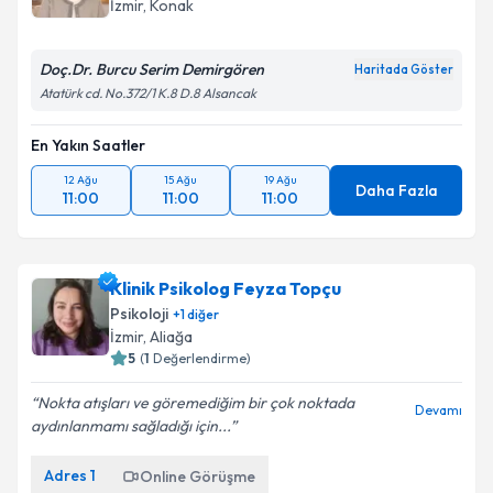
İzmir
, Konak
Doç.Dr. Burcu Serim Demirgören
Haritada Göster
Atatürk cd. No.372/1 K.8 D.8 Alsancak
En Yakın Saatler
12 Ağu
15 Ağu
19 Ağu
Daha Fazla
11:00
11:00
11:00
Klinik Psikolog Feyza Topçu
Psikoloji
+
1
diğer
İzmir
, Aliağa
5
(
1
Değerlendirme)
Nokta atışları ve göremediğim bir çok noktada
Devamı
aydınlanmamı sağladığı için...
Adres
1
Online Görüşme