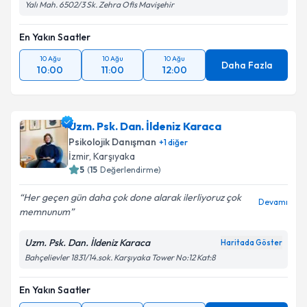
Yalı Mah. 6502/3 Sk. Zehra Ofis Mavişehir
En Yakın Saatler
10 Ağu
10 Ağu
10 Ağu
Daha Fazla
10:00
11:00
12:00
Uzm. Psk. Dan. İldeniz Karaca
Psikolojik Danışman
+
1
diğer
İzmir
, Karşıyaka
5
(
15
Değerlendirme)
Her geçen gün daha çok done alarak ilerliyoruz çok
Devamı
memnunum
Uzm. Psk. Dan. İldeniz Karaca
Haritada Göster
Bahçelievler 1831/14.sok. Karşıyaka Tower No:12 Kat:8
En Yakın Saatler