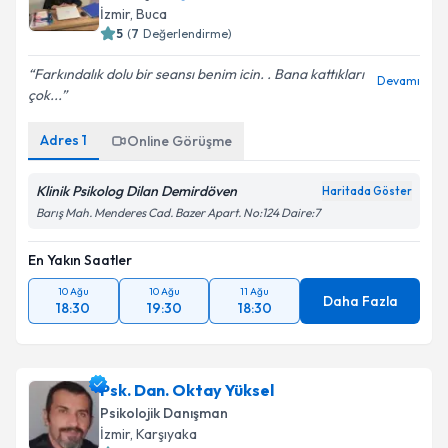
İzmir
, Buca
5
(
7
Değerlendirme)
Farkındalık dolu bir seansı benim icin. . Bana kattıkları
Devamı
çok...
Adres
1
Online Görüşme
Klinik Psikolog Dilan Demirdöven
Haritada Göster
Barış Mah. Menderes Cad. Bazer Apart. No:124 Daire:7
En Yakın Saatler
10 Ağu
10 Ağu
11 Ağu
Daha Fazla
18:30
19:30
18:30
Psk. Dan. Oktay Yüksel
Psikolojik Danışman
İzmir
, Karşıyaka