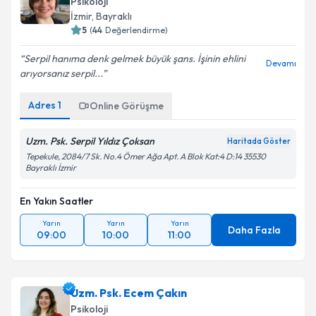
Psikoloji
İzmir
, Bayraklı
5
(
44
Değerlendirme)
Serpil hanıma denk gelmek büyük şans. İşinin ehlini
Devamı
arıyorsanız serpil...
Adres
1
Online Görüşme
Uzm. Psk. Serpil Yıldız Çoksan
Haritada Göster
Tepekule, 2084/7 Sk. No.4 Ömer Ağa Apt. A Blok Kat:4 D:14 35530
Bayraklı İzmir
En Yakın Saatler
Yarın
Yarın
Yarın
Daha Fazla
09:00
10:00
11:00
Uzm. Psk. Ecem Çakın
Psikoloji