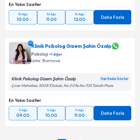
En Yakın Saatler
10 Ağu
10 Ağu
10 Ağu
Daha Fazla
10:00
11:00
12:00
Klinik Psikolog Gizem Şahin Özalp
Psikoloji
+
1
diğer
İzmir
, Bornova
Klinik Psikolog Gizem Şahin Özalp
Haritada Göster
Çınar Mahallesi, 5003/3 Sokak, No:3 Ofis No:705 Tokatlı Plaza
En Yakın Saatler
11 Ağu
11 Ağu
11 Ağu
Daha Fazla
09:00
10:00
11:00