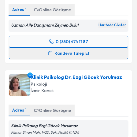
Adres
1
Online Görüşme
Uzman Aile Danışmanı Zeynep Bulut
Haritada Göster
0 (850) 474 11 87
Randevu Takvimi Talebi
Randevu Talep Et
Uzman Aile Danışmanı Zeynep Akbulut
için
randevu takvimi talebi oluşturun. Size bu uzmandan
Klinik Psikolog Dr. Ezgi Göcek Yorulmaz
randevu almanız için bir takvim hazırlandığında e-
posta ile bilgilendireceğiz.
Psikoloji
İzmir
, Konak
E-posta Adresiniz
Adres
1
Online Görüşme
Klinik Psikolog Ezgi Göcek Yorulmaz
Kişisel verilerimin işlenmesine ilişkin
Aydınlatma
Metni
'ni okudum ve kişisel verilerimin belirtilen
Mimar Sinan Mah. 1420. Sok. No:86 K:1 D:1