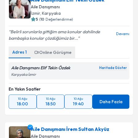
Aile Danışmanı
İzmir
, Karşıyaka
5
(
10
Değerlendirme)
Belirli sorunlarla gittiğim ama konular dahilinde
Devamı
bambaşka konular çözdüğümüz bir...
Adres
1
Online Görüşme
Aile Danışmanı Elif Tekin Özdek
Haritada Göster
Karşıyaka İzmir
En Yakın Saatler
10 Ağu
10 Ağu
10 Ağu
Daha Fazla
18:00
18:50
19:40
Aile Danışmanı İrem Sultan Akyüz
Aile Danışmanı