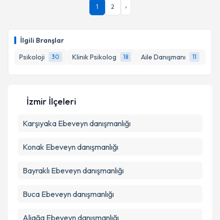
1
2
›
İlgili Branşlar
Psikoloji
Klinik Psikolog
Aile Danışmanı
Psi
30
18
11
İzmir İlçeleri
Karşıyaka
Ebeveyn danışmanlığı
Konak
Ebeveyn danışmanlığı
Bayraklı
Ebeveyn danışmanlığı
Buca
Ebeveyn danışmanlığı
Aliağa
Ebeveyn danışmanlığı