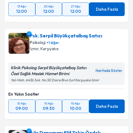
13 Ağu
20 Ağu
27 Ağu
Daha Fazla
12:00
12:00
12:00
Psk. Serpil Büyükçatalbaş Satıcı
Psikoloji
+
1
diğer
İzmir
, Karşıyaka
Klinik Psikolog Serpil Büyükçatalbaş Satıcı
Haritada Göster
Özel Sağlık Meslek Hizmet Birimi
Yalı Mah. 6436 Sok. No 50 Daire Biva Suit Karşıyaka İzmir
En Yakın Saatler
10 Ağu
10 Ağu
10 Ağu
Daha Fazla
09:00
09:30
10:00
Aile Danışmanı Elif Tekin Özdek