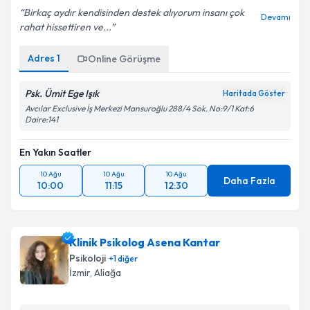
Birkaç aydır kendisinden destek alıyorum insanı çok
Devamı
rahat hissettiren ve...
Adres
1
Online Görüşme
Psk. Ümit Ege Işık
Haritada Göster
Avcılar Exclusive İş Merkezi Mansuroğlu 288/4 Sok. No:9/1 Kat:6
Daire:141
En Yakın Saatler
10 Ağu
10 Ağu
10 Ağu
Daha Fazla
10:00
11:15
12:30
Klinik Psikolog Asena Kantar
Psikoloji
+
1
diğer
İzmir
, Aliağa