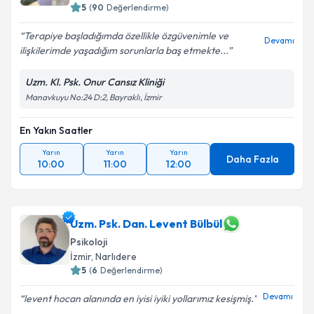
5
(
90
Değerlendirme)
Terapiye başladığımda özellikle özgüvenimle ve
Devamı
ilişkilerimde yaşadığım sorunlarla baş etmekte...
Uzm. Kl. Psk. Onur Cansız Kliniği
Manavkuyu No:24 D:2, Bayraklı, İzmir
En Yakın Saatler
Yarın
Yarın
Yarın
Daha Fazla
10:00
11:00
12:00
Uzm. Psk. Dan. Levent Bülbül
Psikoloji
İzmir
, Narlıdere
5
(
6
Değerlendirme)
Devamı
levent hocan alanında en iyisi iyiki yollarımız kesişmiş.