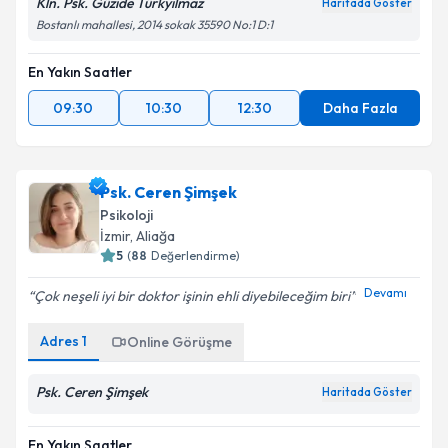
Kln. Psk. Güzide Türkyılmaz
Haritada Göster
Bostanlı mahallesi, 2014 sokak 35590 No:1 D:1
En Yakın Saatler
09:30
10:30
12:30
Daha Fazla
Psk. Ceren Şimşek
Psikoloji
İzmir
, Aliağa
5
(
88
Değerlendirme)
Devamı
Çok neşeli iyi bir doktor işinin ehli diyebileceğim biri
Adres
1
Online Görüşme
Psk. Ceren Şimşek
Haritada Göster
En Yakın Saatler