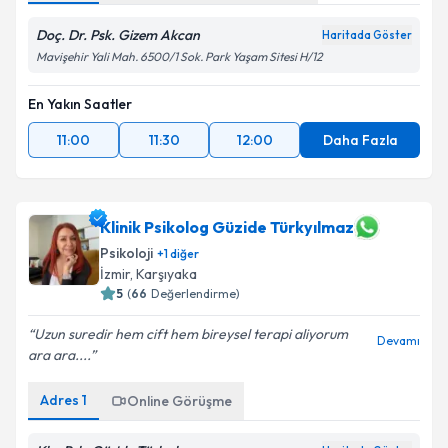
Doç. Dr. Psk. Gizem Akcan
Haritada Göster
Mavişehir Yali Mah. 6500/1 Sok. Park Yaşam Sitesi H/12
En Yakın Saatler
11:00
11:30
12:00
Daha Fazla
Klinik Psikolog Güzide Türkyılmaz
Psikoloji
+
1
diğer
İzmir
, Karşıyaka
5
(
66
Değerlendirme)
Uzun suredir hem cift hem bireysel terapi aliyorum
Devamı
ara ara....
Adres
1
Online Görüşme