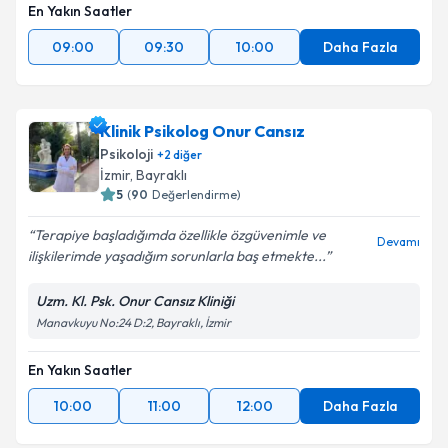
En Yakın Saatler
09:00
09:30
10:00
Daha Fazla
Klinik Psikolog Onur Cansız
Psikoloji
+
2
diğer
İzmir
, Bayraklı
5
(
90
Değerlendirme)
Terapiye başladığımda özellikle özgüvenimle ve
Devamı
ilişkilerimde yaşadığım sorunlarla baş etmekte...
Uzm. Kl. Psk. Onur Cansız Kliniği
Manavkuyu No:24 D:2, Bayraklı, İzmir
En Yakın Saatler
10:00
11:00
12:00
Daha Fazla