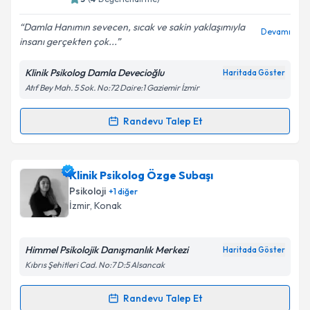
E-posta Adresiniz
Damla Hanımın sevecen, sıcak ve sakin yaklaşımıyla
Devamı
insanı gerçekten çok...
Klinik Psikolog Damla Devecioğlu
Haritada Göster
Atıf Bey Mah. 5 Sok. No:72 Daire:1 Gaziemir İzmir
Kişisel verilerimin işlenmesine ilişkin
Aydınlatma
Metni
'ni okudum ve kişisel verilerimin belirtilen
kapsamda işlenmesini kabul ediyorum.
Randevu Talep Et
Randevu Takvimi Talebi
Takvim Talebini Gönder
Klinik Psikolog Damla Devecioğlu
için randevu
Klinik Psikolog Özge Subaşı
takvimi talebi oluşturun. Size bu uzmandan randevu
Psikoloji
+
1
diğer
almanız için bir takvim hazırlandığında e-posta ile
İzmir
, Konak
bilgilendireceğiz.
E-posta Adresiniz
Himmel Psikolojik Danışmanlık Merkezi
Haritada Göster
Kıbrıs Şehitleri Cad. No:7 D:5 Alsancak
Randevu Talep Et
Randevu Takvimi Talebi