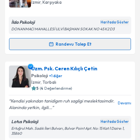
takvim hazırlandığında e-posta ile bilgilendireceğiz.
İzmir
, Karşıyaka
Takvim Talebini Gönder
E-posta Adresiniz
İlda Psikoloji
Haritada Göster
DONANMACI MAHALLESİ ULVİ BAŞMAN SOKAK NO 45 K2 D3
Kişisel verilerimin işlenmesine ilişkin
Aydınlatma
Randevu Talep Et
Randevu Takvimi Talebi
Metni
'ni okudum ve kişisel verilerimin belirtilen
kapsamda işlenmesini kabul ediyorum.
Klinik Psikolog Emek Öykü Kaya
için randevu
Uzm. Psk. Ceren Kılıçlı Çetin
takvimi talebi oluşturun. Size bu uzmandan randevu
Takvim Talebini Gönder
Psikoloji
+
1
diğer
almanız için bir takvim hazırlandığında e-posta ile
İzmir
, Torbalı
bilgilendireceğiz.
5
(
4
Değerlendirme)
E-posta Adresiniz
Kendisi yakından tanidigım ruh sagligi meslektasimdir.
Devamı
Alaninda yetkin, ilgili...
Lotus Psikoloji
Haritada Göster
Ertuğrul Mah. Sadık İleri Bulvarı, Bulvar Point Apt. No: 15 Kat:1 Daire: 1,
Kişisel verilerimin işlenmesine ilişkin
Aydınlatma
35860
Metni
'ni okudum ve kişisel verilerimin belirtilen