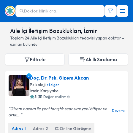
Doktor, klinik ara...
Aile İçi İletişim Bozuklukları, İzmir
Toplam
24
Aile İçi İletişim Bozuklukları
tedavisi yapan doktor -
uzman bulundu
Filtrele
Akıllı Sıralama
Doç. Dr. Psk. Gizem Akcan
Psikoloji
+
1
diğer
İzmir
, Karşıyaka
5
(
51
Değerlendirme)
Gizem hocam ile yeni tanıştık seansımı yeni bitiyor ve
Devamı
artık...
Adres
1
Adres
2
Online Görüşme