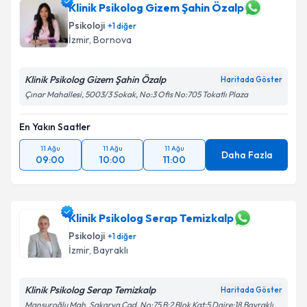
Klinik Psikolog Gizem Şahin Özalp
Psikoloji
+
1
diğer
İzmir
, Bornova
Klinik Psikolog Gizem Şahin Özalp
Haritada Göster
Çınar Mahallesi, 5003/3 Sokak, No:3 Ofis No:705 Tokatlı Plaza
En Yakın Saatler
11 Ağu
11 Ağu
11 Ağu
Daha Fazla
09:00
10:00
11:00
Klinik Psikolog Serap Temizkalp
Psikoloji
+
1
diğer
İzmir
, Bayraklı
Klinik Psikolog Serap Temizkalp
Haritada Göster
Mansuroğlu Mah. Sakarya Cad. No:75 B:2 Blok Kat:5 Daire:18 Bayraklı