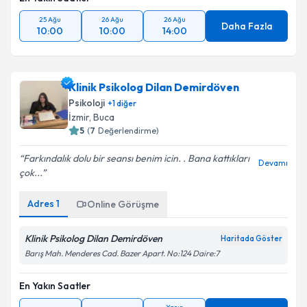
25 Ağu
26 Ağu
26 Ağu
Daha Fazla
10:00
10:00
14:00
Klinik Psikolog Dilan Demirdöven
Psikoloji
+
1
diğer
İzmir
, Buca
5
(
7
Değerlendirme)
Farkındalık dolu bir seansı benim icin. . Bana kattıkları
Devamı
çok...
Adres
1
Online Görüşme
Klinik Psikolog Dilan Demirdöven
Haritada Göster
Barış Mah. Menderes Cad. Bazer Apart. No:124 Daire:7
En Yakın Saatler