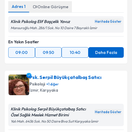
Adres
1
Online Görüşme
Klinik Psikolog Elif Başçelik Yavuz
Haritada Göster
Mansuroğlu Mah. 286/1 Sok. No 10 Daire 7 Bayraklı İzmir
En Yakın Saatler
09:00
09:50
10:40
Daha Fazla
Psk. Serpil Büyükçatalbaş Satıcı
Psikoloji
+
1
diğer
İzmir
, Karşıyaka
Klinik Psikolog Serpil Büyükçatalbaş Satıcı
Haritada Göster
Özel Sağlık Meslek Hizmet Birimi
Yalı Mah. 6436 Sok. No 50 Daire Biva Suit Karşıyaka İzmir