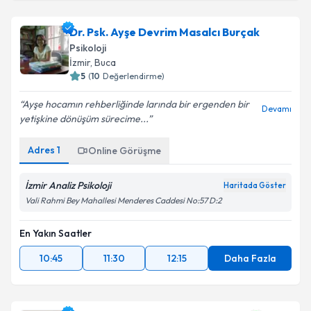
Dr. Psk. Ayşe Devrim Masalcı Burçak
Psikoloji
İzmir
, Buca
5
(
10
Değerlendirme)
Ayşe hocamın rehberliğinde larında bir ergenden bir
Devamı
yetişkine dönüşüm sürecime...
Adres
1
Online Görüşme
İzmir Analiz Psikoloji
Haritada Göster
Vali Rahmi Bey Mahallesi Menderes Caddesi No:57 D:2
En Yakın Saatler
10:45
11:30
12:15
Daha Fazla