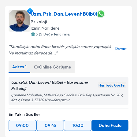
Uzm. Psk. Dan. Levent Bülbül
Psikoloji
İzmir
, Narlıdere
5
(
5
Değerlendirme)
Kendisiyle daha önce birebir yetişkin seansı yapmıştık.
Devamı
Ve inanılmaz derecede...
Adres
1
Online Görüşme
Uzm.Psk.Dan.Levent Bülbül - Baremizmir
Haritada Göster
Psikoloji
Çamtepe Mahallesi, Mithat Paşa Caddesi, Baki Bey Apartmanı No:289,
Kat:2, Daire:3, 35320 Narlıdere/İzmir
En Yakın Saatler
09:00
09:45
10:30
Daha Fazla