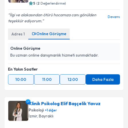
5
(
2
Değerlendirme)
İlgi ve alakasından ötürü hocamıza canı gönülden
Devamı
teşekkür ediyorum.
Online Görüşme
Adres
1
Online Görüşme
Bu uzman online danışmanlık hizmeti sunmaktadır.
En Yakın Saatler
10:00
11:00
12:00
Daha Fazla
Klinik Psikolog Elif Başçelik Yavuz
Psikoloji
+
1
diğer
İzmir
, Bayraklı