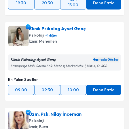
Yarın
19:30
20:30
Daha Fazla
15:00
Klinik Psikolog Aysel Genç
Psikoloji
+
1
diğer
İzmir
, Menemen
Klinik Psikolog Aysel Genç
Haritada Göster
Kasımpaşa Mah. Sakızlı Sok. Metin İş Merkezi No: 1, Kat: 4, D: 408
En Yakın Saatler
09:00
09:30
10:00
Daha Fazla
Uzm. Psk. Nilay İnceman
Psikoloji
İzmir
, Buca