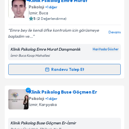
Klinik Psikolog Emre Murat
talebi oluşturun. Size bu uzmandan randevu almanız
Psikoloji
+
1
diğer
için bir takvim hazırlandığında e-posta ile
İzmir
, Buca
bilgilendireceğiz.
5
(
2
Değerlendirme)
E-posta Adresiniz
Emre bey ile kendi öfke kontrolum icin görüsmeye
Devamı
başladim ve...
Klinik Psikolog Emre Murat Danışmanlık
Haritada Göster
İzmir Buca Koop Mahallesi
Kişisel verilerimin işlenmesine ilişkin
Aydınlatma
Metni
'ni okudum ve kişisel verilerimin belirtilen
kapsamda işlenmesini kabul ediyorum.
Randevu Talep Et
Randevu Takvimi Talebi
Takvim Talebini Gönder
Klinik Psikolog Emre Murat
için randevu takvimi
Klinik Psikolog Buse Göçmen Er
talebi oluşturun. Size bu uzmandan randevu almanız
Psikoloji
+
1
diğer
için bir takvim hazırlandığında e-posta ile
İzmir
, Karşıyaka
bilgilendireceğiz.
E-posta Adresiniz
Klinik Psikolog Buse Göçmen Er-İzmir