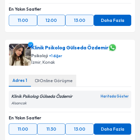
En Yakın Saatler
11:00
12:00
13:00
Daha Fazla
Klinik Psikolog Gülseda Özdemir
Psikoloji
+
1
diğer
İzmir
,
Konak
Adres
1
Online Görüşme
Klinik Psikolog Gülseda Özdemir
Haritada Göster
Alsancak
En Yakın Saatler
11:00
11:30
13:00
Daha Fazla