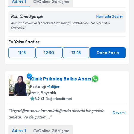
Adres
1
Online Görüşme
Metni
'ni okudum ve kişisel verilerimin belirtilen
kapsamda işlenmesini kabul ediyorum.
Psk. Ümit Ege Işık
Haritada Göster
Avcılar Exclusive İş Merkezi Mansuroğlu 288/4 Sok. No:9/1 Kat:6
Daire:141
Takvim Talebini Gönder
En Yakın Saatler
11:15
12:30
13:45
Daha Fazla
Klinik Psikolog Belkıs Abacı
Psikoloji
+
1
diğer
İzmir
,
Bayraklı
4.9
(
3
Değerlendirme)
Yaşadığım sorunları anlattığımda dikkatli bir şekilde
Devamı
dinledi. Ve de çözüm...
Adres
1
Online Görüşme