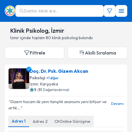
Doktor, klinik ara...
Klinik Psikolog, İzmir
İzmir
içinde toplam
80
klinik psikolog
bulundu
Filtrele
Akıllı Sıralama
Doç. Dr. Psk. Gizem Akcan
Psikoloji
+
1
diğer
İzmir
,
Karşıyaka
5
(
51
Değerlendirme)
Gizem hocam ile yeni tanıştık seansımı yeni bitiyor ve
Devamı
artık...
Adres
1
Adres
2
Online Görüşme