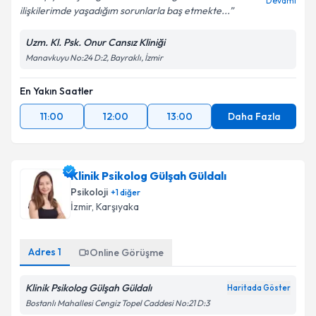
Devamı
ilişkilerimde yaşadığım sorunlarla baş etmekte...
Uzm. Kl. Psk. Onur Cansız Kliniği
Manavkuyu No:24 D:2, Bayraklı, İzmir
En Yakın Saatler
11:00
12:00
13:00
Daha Fazla
Klinik Psikolog Gülşah Güldalı
Psikoloji
+
1
diğer
İzmir
,
Karşıyaka
Adres
1
Online Görüşme
Klinik Psikolog Gülşah Güldalı
Haritada Göster
Bostanlı Mahallesi Cengiz Topel Caddesi No:21 D:3