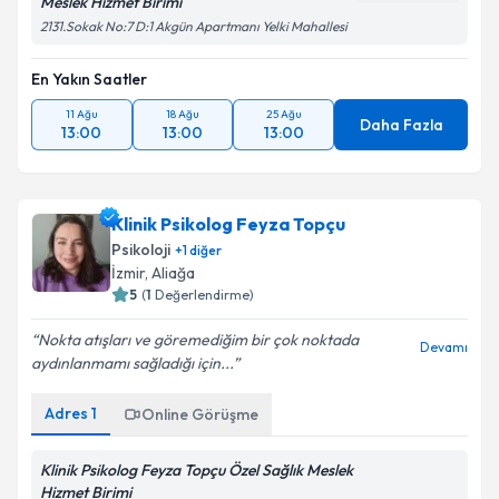
Meslek Hizmet Birimi
2131.Sokak No:7 D:1 Akgün Apartmanı Yelki Mahallesi
En Yakın Saatler
11 Ağu
18 Ağu
25 Ağu
Daha Fazla
13:00
13:00
13:00
Klinik Psikolog Feyza Topçu
Psikoloji
+
1
diğer
İzmir
,
Aliağa
5
(
1
Değerlendirme)
Nokta atışları ve göremediğim bir çok noktada
Devamı
aydınlanmamı sağladığı için...
Adres
1
Online Görüşme
Klinik Psikolog Feyza Topçu Özel Sağlık Meslek
Hizmet Birimi