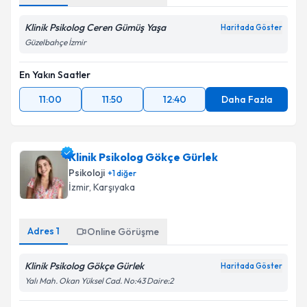
kapsamda işlenmesini kabul ediyorum.
Klinik Psikolog Ceren Gümüş Yaşa
Haritada Göster
Güzelbahçe İzmir
Takvim Talebini Gönder
En Yakın Saatler
11:00
11:50
12:40
Daha Fazla
Klinik Psikolog Gökçe Gürlek
Psikoloji
+
1
diğer
İzmir
,
Karşıyaka
Adres
1
Online Görüşme
Klinik Psikolog Gökçe Gürlek
Haritada Göster
Yalı Mah. Okan Yüksel Cad. No:43 Daire:2