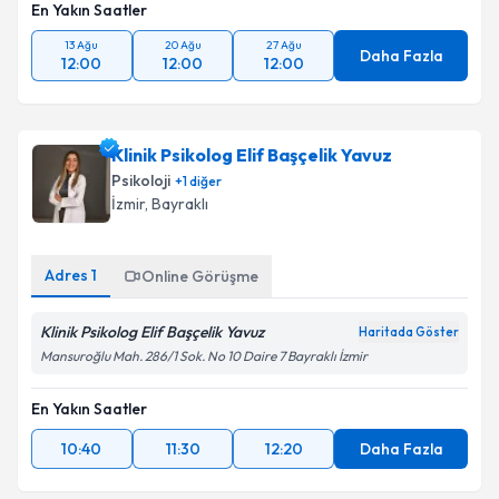
En Yakın Saatler
13 Ağu
20 Ağu
27 Ağu
Daha Fazla
12:00
12:00
12:00
Klinik Psikolog Elif Başçelik Yavuz
Psikoloji
+
1
diğer
İzmir
,
Bayraklı
Adres
1
Online Görüşme
Klinik Psikolog Elif Başçelik Yavuz
Haritada Göster
Mansuroğlu Mah. 286/1 Sok. No 10 Daire 7 Bayraklı İzmir
En Yakın Saatler
10:40
11:30
12:20
Daha Fazla