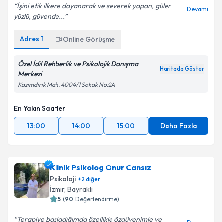
İşini etik ilkere dayanarak ve severek yapan, güler
Devamı
yüzlü, güvende...
Adres
1
Online Görüşme
Özel İdil Rehberlik ve Psikolojik Danışma
Haritada Göster
Merkezi
Kazımdirik Mah. 4004/1 Sokak No:2A
En Yakın Saatler
13:00
14:00
15:00
Daha Fazla
Klinik Psikolog Onur Cansız
Psikoloji
+
2
diğer
İzmir
,
Bayraklı
5
(
90
Değerlendirme)
Terapiye başladığımda özellikle özgüvenimle ve