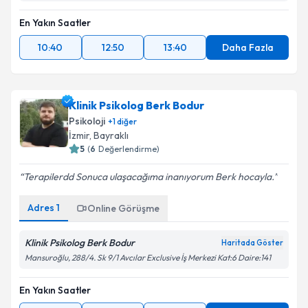
En Yakın Saatler
10:40
12:50
13:40
Daha Fazla
Klinik Psikolog Berk Bodur
Psikoloji
+
1
diğer
İzmir
,
Bayraklı
5
(
6
Değerlendirme)
Terapilerdd Sonuca ulaşacağıma inanıyorum Berk hocayla.
Adres
1
Online Görüşme
Klinik Psikolog Berk Bodur
Haritada Göster
Mansuroğlu, 288/4. Sk 9/1 Avcılar Exclusive İş Merkezi Kat:6 Daire:141
En Yakın Saatler