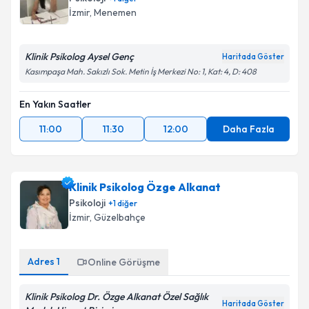
İzmir
,
Menemen
Klinik Psikolog Aysel Genç
Haritada Göster
Kasımpaşa Mah. Sakızlı Sok. Metin İş Merkezi No: 1, Kat: 4, D: 408
En Yakın Saatler
11:00
11:30
12:00
Daha Fazla
Klinik Psikolog Özge Alkanat
Psikoloji
+
1
diğer
İzmir
,
Güzelbahçe
Adres
1
Online Görüşme
Klinik Psikolog Dr. Özge Alkanat Özel Sağlık
Haritada Göster