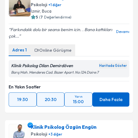
Psikoloji
+
1
diğer
İzmir
,
Buca
5
(
7
Değerlendirme)
Farkındalık dolu bir seansı benim icin. . Bana kattıkları
Devamı
çok...
Adres
1
Online Görüşme
Klinik Psikolog Dilan Demirdöven
Haritada Göster
Barış Mah. Menderes Cad. Bazer Apart. No:124 Daire:7
En Yakın Saatler
Yarın
19:30
20:30
Daha Fazla
15:00
Klinik Psikolog Özgün Engün
Psikoloji
+
3
diğer