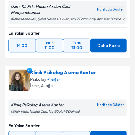
Uzm. Kl. Psk. Hasan Arslan Özel
Haritada Göster
Muayenehanesi
Kültür Mahallesi, Şehit Nevres Bulvarı, No:7 Eczacıbaşı Apt. Kat:1 Daire: 2
En Yakın Saatler
Yarın
Yarın
14:00
Daha Fazla
11:00
13:00
Klinik Psikolog Asena Kantar
Psikoloji
+
1
diğer
İzmir
,
Aliağa
Klinig Psikolog Asena Kantar
Haritada Göster
Kültür Mah. İstiklal Cad. No:30 Kat:3 Daire:5
En Yakın Saatler