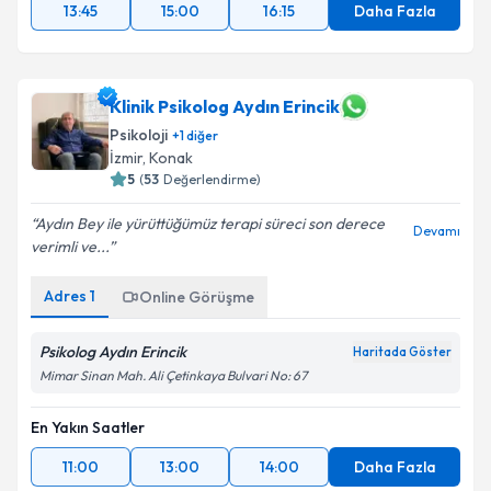
13:45
15:00
16:15
Daha Fazla
Klinik Psikolog Aydın Erincik
Psikoloji
+
1
diğer
İzmir
,
Konak
5
(
53
Değerlendirme)
Aydın Bey ile yürüttüğümüz terapi süreci son derece
Devamı
verimli ve...
Adres
1
Online Görüşme
Psikolog Aydın Erincik
Haritada Göster
Mimar Sinan Mah. Ali Çetinkaya Bulvari No: 67
En Yakın Saatler
11:00
13:00
14:00
Daha Fazla