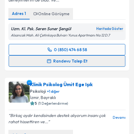
deneyimlerim de oldu. Ve...
Adres
1
Online Görüşme
Uzm. Kl. Psk. Seren Suner Şengül
Haritada Göster
Alsancak Mah. Ali Çetinkaya Bulvarı Yunus Apartmanı No.12 D.7
0 (850) 474 68 58
Randevu Takvimi Talebi
Randevu Talep Et
Klinik Psikolog Seren Suner Şengül
için randevu
takvimi talebi oluşturun. Size bu uzmandan randevu
Klinik Psikolog Ümit Ege Işık
almanız için bir takvim hazırlandığında e-posta ile
bilgilendireceğiz.
Psikoloji
+
1
diğer
İzmir
,
Bayraklı
E-posta Adresiniz
5
(
1
Değerlendirme)
Birkaç aydır kendisinden destek alıyorum insanı çok
Devamı
rahat hissettiren ve...
Kişisel verilerimin işlenmesine ilişkin
Aydınlatma