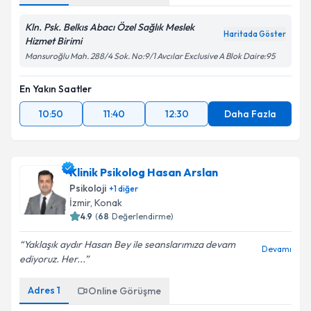
Kln. Psk. Belkıs Abacı Özel Sağlık Meslek
Haritada Göster
Hizmet Birimi
Mansuroğlu Mah. 288/4 Sok. No:9/1 Avcılar Exclusive A Blok Daire:95
En Yakın Saatler
10:50
11:40
12:30
Daha Fazla
Klinik Psikolog Hasan Arslan
Psikoloji
+
1
diğer
İzmir
,
Konak
4.9
(
68
Değerlendirme)
Yaklaşık aydır Hasan Bey ile seanslarımıza devam
Devamı
ediyoruz. Her...
Adres
1
Online Görüşme