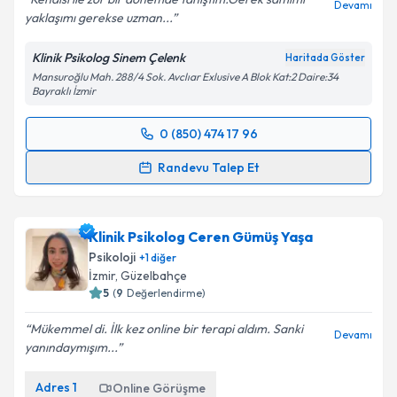
Devamı
yaklaşımı gerekse uzman...
Klinik Psikolog Sinem Çelenk
Haritada Göster
Mansuroğlu Mah. 288/4 Sok. Avclıar Exlusive A Blok Kat:2 Daire:34
Bayraklı İzmir
0 (850) 474 17 96
Randevu Takvimi Talebi
Randevu Talep Et
Klinik Psikolog Sinem Çelenk
için randevu takvimi
talebi oluşturun. Size bu uzmandan randevu almanız
Klinik Psikolog Ceren Gümüş Yaşa
için bir takvim hazırlandığında e-posta ile
bilgilendireceğiz.
Psikoloji
+
1
diğer
İzmir
,
Güzelbahçe
E-posta Adresiniz
5
(
9
Değerlendirme)
Mükemmel di. İlk kez online bir terapi aldım. Sanki
Devamı
yanındaymışım...
Kişisel verilerimin işlenmesine ilişkin
Aydınlatma
Adres
1
Online Görüşme
Metni
'ni okudum ve kişisel verilerimin belirtilen