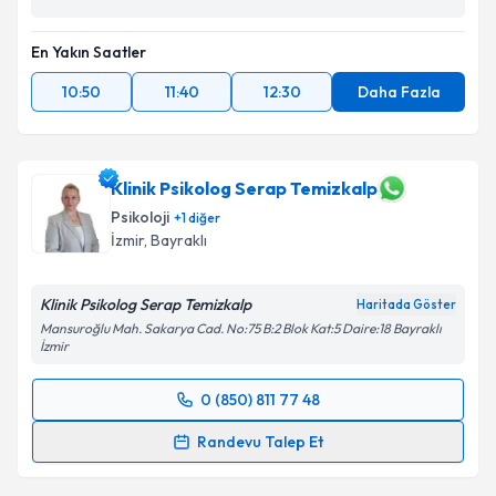
En Yakın Saatler
10:50
11:40
12:30
Daha Fazla
Klinik Psikolog Serap Temizkalp
Psikoloji
+
1
diğer
İzmir
,
Bayraklı
Klinik Psikolog Serap Temizkalp
Haritada Göster
Mansuroğlu Mah. Sakarya Cad. No:75 B:2 Blok Kat:5 Daire:18 Bayraklı
İzmir
0 (850) 811 77 48
Randevu Takvimi Talebi
Randevu Talep Et
Klinik Psikolog Serap Temizkalp
için randevu