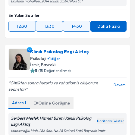
Bostanlı mahallesi, 2014 sokak 35590 No:1 D:1
En Yakın Saatler
12:30
13:30
14:30
Daha Fazla
Klinik Psikolog Ezgi Aktaş
Psikoloji
+
1
diğer
İzmir
,
Bayraklı
5
(
15
Değerlendirme)
Gittikten sonra huzurlu ve rahatlamis cikiyorum
Devamı
seanstan
Adres
1
Online Görüşme
Serbest Meslek Hizmet Birimi Klinik Psikolog
Haritada Göster
Ezgi Aktaş
Mansuroğlu Mah. 286 Sok. No.28 Daire:1 Kat:1 Bayraklı İzmir