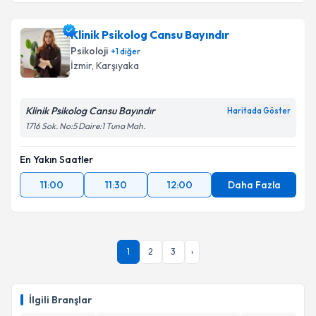
Klinik Psikolog Cansu Bayındır
Psikoloji
+
1
diğer
İzmir
,
Karşıyaka
Klinik Psikolog Cansu Bayındır
Haritada Göster
1716 Sok. No:5 Daire:1 Tuna Mah.
En Yakın Saatler
11:00
11:30
12:00
Daha Fazla
1
2
3
›
İlgili Branşlar