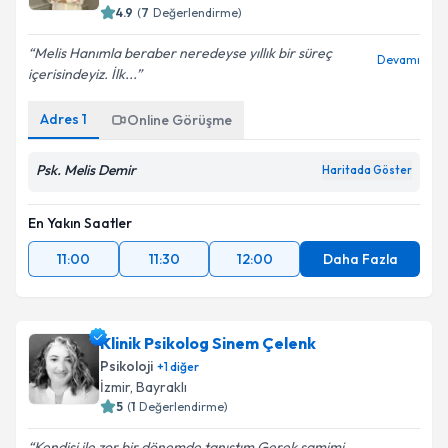
4.9
(
7
Değerlendirme)
Melis Hanımla beraber neredeyse yıllık bir süreç
Devamı
içerisindeyiz. İlk...
Adres
1
Online Görüşme
Psk. Melis Demir
Haritada Göster
En Yakın Saatler
11:00
11:30
12:00
Daha Fazla
Klinik Psikolog Sinem Çelenk
Psikoloji
+
1
diğer
İzmir
,
Bayraklı
5
(
1
Değerlendirme)
Kendisi ile zor bir dönemde tanıştım.Gerek samimi