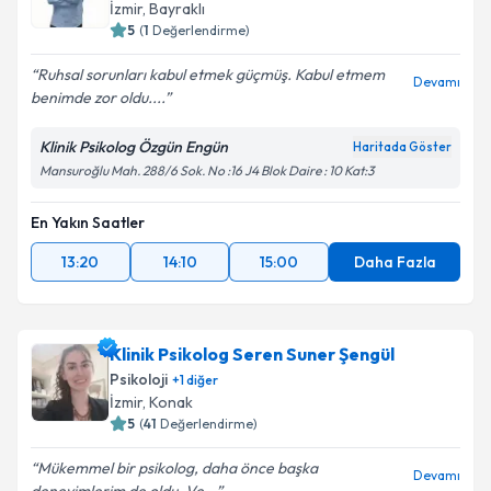
İzmir
,
Bayraklı
5
(
1
Değerlendirme)
Ruhsal sorunları kabul etmek güçmüş. Kabul etmem
Devamı
benimde zor oldu....
Klinik Psikolog Özgün Engün
Haritada Göster
Mansuroğlu Mah. 288/6 Sok. No :16 J4 Blok Daire : 10 Kat:3
En Yakın Saatler
13:20
14:10
15:00
Daha Fazla
Klinik Psikolog Seren Suner Şengül
Psikoloji
+
1
diğer
İzmir
,
Konak
5
(
41
Değerlendirme)
Mükemmel bir psikolog, daha önce başka
Devamı