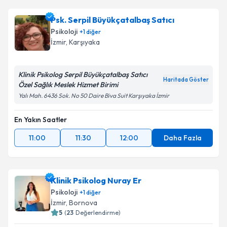
Psk. Serpil Büyükçatalbaş Satıcı
Psikoloji
+
1
diğer
İzmir
,
Karşıyaka
Klinik Psikolog Serpil Büyükçatalbaş Satıcı
Haritada Göster
Özel Sağlık Meslek Hizmet Birimi
Yalı Mah. 6436 Sok. No 50 Daire Biva Suit Karşıyaka İzmir
En Yakın Saatler
11:00
11:30
12:00
Daha Fazla
Klinik Psikolog Nuray Er
Psikoloji
+
1
diğer
İzmir
,
Bornova
5
(
23
Değerlendirme)