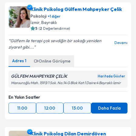
Klinik Psikolog Gülfem Mahpeyker Çelik
Psikoloji
+
1
diğer
İzmir
,
Bayraklı
5
(
2
Değerlendirme)
Gülfem ile terapi çok sevdiğin bir sokağı yeniden
Devamı
ziyaret gibi....
Adres
1
Online Görüşme
GÜLFEM MAHPEYKER ÇELİK
Haritada Göster
Mansuroğlu Mah. 1593/1 Sok. No:14 G Blok Kat:1 Daire:4 Bayraklı İzmir
En Yakın Saatler
11:00
12:00
13:00
Daha Fazla
Klinik Psikolog Dilan Demirdöven