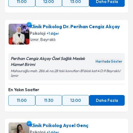
11:00
12:00
13:00
Daha Fazla
Klinik Psikolog Dr. Perihan Cengiz Akçay
Psikoloji
+
1
diğer
İzmir
,
Bayraklı
Perihan Cengiz Akçay Özel Sağlık Meslek
Haritada Göster
Hizmet Birimi
Mahsuroğlu mah. 286.sk no:28 toki konutları B1 blok kat:4 D:9 Bayraklı/
İzmir
En Yakın Saatler
11:00
11:30
12:00
Daha Fazla
Klinik Psikolog Aysel Genç
Psikoloji
+
1
diğer