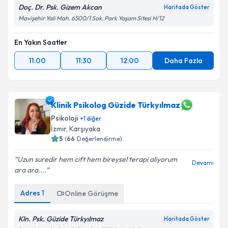
Doç. Dr. Psk. Gizem Akcan
Haritada Göster
Mavişehir Yali Mah. 6500/1 Sok. Park Yaşam Sitesi H/12
En Yakın Saatler
11:00
11:30
12:00
Daha Fazla
Klinik Psikolog Güzide Türkyılmaz
Psikoloji
+
1
diğer
İzmir
,
Karşıyaka
5
(
66
Değerlendirme)
Uzun suredir hem cift hem bireysel terapi aliyorum
Devamı
ara ara....
Adres
1
Online Görüşme
Kln. Psk. Güzide Türkyılmaz
Haritada Göster