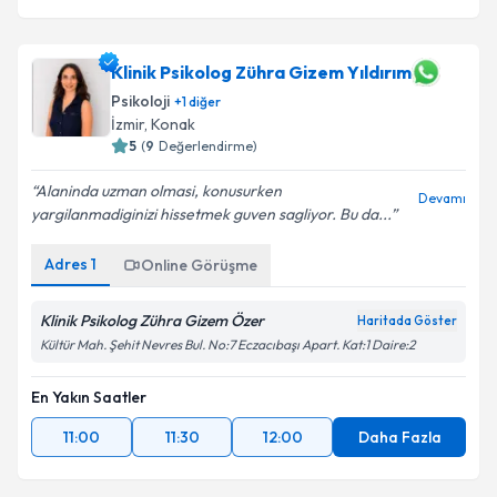
Klinik Psikolog Zühra Gizem Yıldırım
Psikoloji
+
1
diğer
İzmir
,
Konak
5
(
9
Değerlendirme)
Alaninda uzman olmasi, konusurken
Devamı
yargilanmadiginizi hissetmek guven sagliyor. Bu da...
Adres
1
Online Görüşme
Klinik Psikolog Zühra Gizem Özer
Haritada Göster
Kültür Mah. Şehit Nevres Bul. No:7 Eczacıbaşı Apart. Kat:1 Daire:2
En Yakın Saatler
11:00
11:30
12:00
Daha Fazla