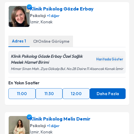
takvimi talebi oluşturun. Size bu uzmandan randevu
Klinik Psikolog Gözde Erbay
almanız için bir takvim hazırlandığında e-posta ile
bilgilendireceğiz.
Psikoloji
+
1
diğer
İzmir
,
Konak
E-posta Adresiniz
Adres
1
Online Görüşme
Klinik Psikolog Gözde Erbay Özel Sağlık
Kişisel verilerimin işlenmesine ilişkin
Aydınlatma
Haritada Göster
Meslek Hizmet Birimi
Metni
'ni okudum ve kişisel verilerimin belirtilen
kapsamda işlenmesini kabul ediyorum.
Mimar Sinan Mah. Ziya Gökalp Bul. No:28 Daire:11 Alsancak Konak İzmir
En Yakın Saatler
Takvim Talebini Gönder
11:00
11:30
12:00
Daha Fazla
Klinik Psikolog Melis Demir
Psikoloji
+
1
diğer
İzmir
,
Konak