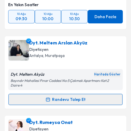
En Yakın Saatler
10 Ağu
10 Ağu
10 Ağu
Daha Fazla
09:30
10:00
10:30
Dyt. Meltem Arslan Akyüz
Diyetisyen
Antalya
, Muratpaşa
Dyt. Meltem Akyüz
Haritada Göster
Bayındır Mahallesi Pınar Caddesi No:5 Çakmak Apartmanı Kat:2
Daire:4
Randevu Talep Et
Randevu Takvimi Talebi
Dyt. Meltem Arslan Akyüz
için randevu takvimi talebi
Dyt. Rumeysa Onat
oluşturun. Size bu uzmandan randevu almanız için bir
Diyetisyen