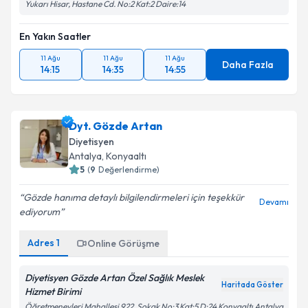
Yukarı Hisar, Hastane Cd. No:2 Kat:2 Daire:14
En Yakın Saatler
11 Ağu
11 Ağu
11 Ağu
Daha Fazla
14:15
14:35
14:55
Dyt. Gözde Artan
Diyetisyen
Antalya
, Konyaaltı
5
(
9
Değerlendirme)
Gözde hanıma detaylı bilgilendirmeleri için teşekkür
Devamı
ediyorum
Adres
1
Online Görüşme
Diyetisyen Gözde Artan Özel Sağlık Meslek
Haritada Göster
Hizmet Birimi
Öğretmenevleri Mahallesi 922. Sokak No:3 Kat:5 D:24 Konyaaltı Antalya