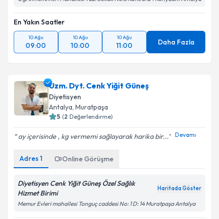
En Yakın Saatler
10 Ağu
10 Ağu
10 Ağu
Daha Fazla
09:00
10:00
11:00
Uzm. Dyt. Cenk Yiğit Güneş
Diyetisyen
Antalya
, Muratpaşa
5
(
2
Değerlendirme)
Devamı
ay içerisinde , kg vermemi sağlayarak harika bir...
Adres
1
Online Görüşme
Diyetisyen Cenk Yiğit Güneş Özel Sağlık
Haritada Göster
Hizmet Birimi
Memur Evleri mahallesi Tonguç caddesi No: 1 D: 14 Muratpaşa Antalya