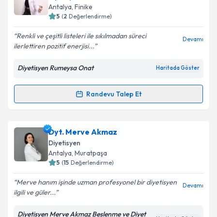
takvim hazırlandığında e-posta ile bilgilendireceğiz.
Antalya
, Finike
5
(
2
Değerlendirme)
E-posta Adresiniz
Renkli ve çeşitli listeleri ile sıkılmadan süreci
Devamı
ilerlettiren pozitif enerjisi...
Diyetisyen Rumeysa Onat
Haritada Göster
Kişisel verilerimin işlenmesine ilişkin
Aydınlatma
Metni
'ni okudum ve kişisel verilerimin belirtilen
kapsamda işlenmesini kabul ediyorum.
Randevu Talep Et
Randevu Takvimi Talebi
Takvim Talebini Gönder
Dyt. Rumeysa Onat
için randevu takvimi talebi
Dyt. Merve Akmaz
oluşturun. Size bu uzmandan randevu almanız için bir
Diyetisyen
takvim hazırlandığında e-posta ile bilgilendireceğiz.
Antalya
, Muratpaşa
5
(
15
Değerlendirme)
E-posta Adresiniz
Merve hanım işinde uzman profesyonel bir diyetisyen
Devamı
ilgili ve güler...
Diyetisyen Merve Akmaz Beslenme ve Diyet