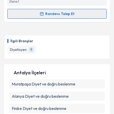
Daire:1
Randevu Talep Et
Takvim Talebini Gönder
Randevu Takvimi Talebi
Dyt. Esra Uçkaya
için randevu takvimi talebi
oluşturun. Size bu uzmandan randevu almanız için bir
İlgili Branşlar
takvim hazırlandığında e-posta ile bilgilendireceğiz.
Diyetisyen
9
E-posta Adresiniz
Antalya İlçeleri
Kişisel verilerimin işlenmesine ilişkin
Aydınlatma
Muratpaşa
Metni
Diyet ve doğru beslenme
'ni okudum ve kişisel verilerimin belirtilen
kapsamda işlenmesini kabul ediyorum.
Alanya
Diyet ve doğru beslenme
Takvim Talebini Gönder
Finike
Diyet ve doğru beslenme