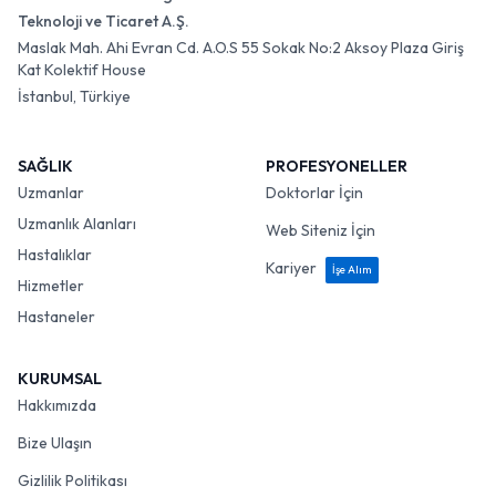
Teknoloji ve Ticaret A.Ş.
Maslak Mah. Ahi Evran Cd. A.O.S 55 Sokak No:2 Aksoy Plaza Giriş
Kat Kolektif House
İstanbul, Türkiye
SAĞLIK
PROFESYONELLER
Uzmanlar
Doktorlar İçin
Uzmanlık Alanları
Web Siteniz İçin
Hastalıklar
Kariyer
İşe Alım
Hizmetler
Hastaneler
KURUMSAL
Hakkımızda
Bize Ulaşın
Gizlilik Politikası