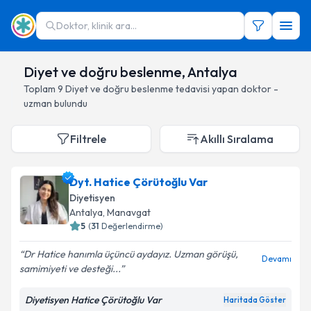
Doktor, klinik ara...
Diyet ve doğru beslenme, Antalya
Toplam
9
Diyet ve doğru beslenme
tedavisi yapan doktor -
uzman bulundu
Filtrele
Akıllı Sıralama
Dyt. Hatice Çörütoğlu Var
Diyetisyen
Antalya
, Manavgat
5
(
31
Değerlendirme)
Dr Hatice hanımla üçüncü aydayız. Uzman görüşü,
Devamı
samimiyeti ve desteği...
Diyetisyen Hatice Çörütoğlu Var
Haritada Göster