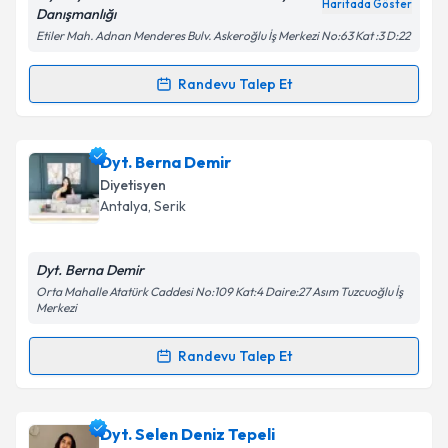
Kişisel verilerimin işlenmesine ilişkin
Aydınlatma
Haritada Göster
Danışmanlığı
Metni
'ni okudum ve kişisel verilerimin belirtilen
Etiler Mah. Adnan Menderes Bulv. Askeroğlu İş Merkezi No:63 Kat :3 D:22
kapsamda işlenmesini kabul ediyorum.
Randevu Talep Et
Randevu Takvimi Talebi
Takvim Talebini Gönder
Dyt. Merve Akmaz
için randevu takvimi talebi
Dyt. Berna Demir
oluşturun. Size bu uzmandan randevu almanız için bir
Diyetisyen
takvim hazırlandığında e-posta ile bilgilendireceğiz.
Antalya
, Serik
E-posta Adresiniz
Dyt. Berna Demir
Orta Mahalle Atatürk Caddesi No:109 Kat:4 Daire:27 Asım Tuzcuoğlu İş
Merkezi
Kişisel verilerimin işlenmesine ilişkin
Aydınlatma
Randevu Talep Et
Metni
'ni okudum ve kişisel verilerimin belirtilen
Randevu Takvimi Talebi
kapsamda işlenmesini kabul ediyorum.
Dyt. Berna Demir
için randevu takvimi talebi
Dyt. Selen Deniz Tepeli
Takvim Talebini Gönder