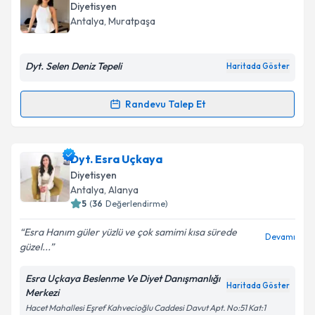
oluşturun. Size bu uzmandan randevu almanız için bir
Diyetisyen
takvim hazırlandığında e-posta ile bilgilendireceğiz.
Antalya
, Muratpaşa
E-posta Adresiniz
Dyt. Selen Deniz Tepeli
Haritada Göster
Randevu Talep Et
Randevu Takvimi Talebi
Kişisel verilerimin işlenmesine ilişkin
Aydınlatma
Metni
'ni okudum ve kişisel verilerimin belirtilen
kapsamda işlenmesini kabul ediyorum.
Dyt. Selen Deniz Tepeli
için randevu takvimi talebi
Dyt. Esra Uçkaya
oluşturun. Size bu uzmandan randevu almanız için bir
Diyetisyen
takvim hazırlandığında e-posta ile bilgilendireceğiz.
Takvim Talebini Gönder
Antalya
, Alanya
5
(
36
Değerlendirme)
E-posta Adresiniz
Esra Hanım güler yüzlü ve çok samimi kısa sürede
Devamı
güzel...
Esra Uçkaya Beslenme Ve Diyet Danışmanlığı
Kişisel verilerimin işlenmesine ilişkin
Aydınlatma
Haritada Göster
Merkezi
Metni
'ni okudum ve kişisel verilerimin belirtilen
Hacet Mahallesi Eşref Kahvecioğlu Caddesi Davut Apt. No:51 Kat:1
kapsamda işlenmesini kabul ediyorum.