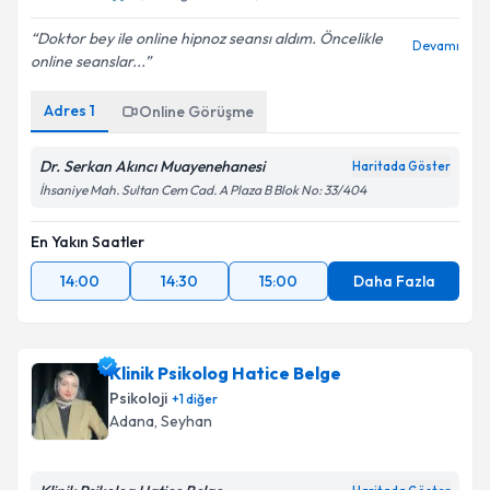
Doktor bey ile online hipnoz seansı aldım. Öncelikle
Devamı
online seanslar...
Adres
1
Online Görüşme
Dr. Serkan Akıncı Muayenehanesi
Haritada Göster
İhsaniye Mah. Sultan Cem Cad. A Plaza B Blok No: 33/404
En Yakın Saatler
14:00
14:30
15:00
Daha Fazla
Klinik Psikolog Hatice Belge
Psikoloji
+
1
diğer
Adana
,
Seyhan