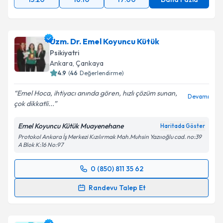
Uzm. Dr. Emel Koyuncu Kütük
Psikiyatri
Ankara
,
Çankaya
4.9
(
46
Değerlendirme)
Emel Hoca, ihtiyacı anında gören, hızlı çözüm sunan,
Devamı
çok dikkatli...
Emel Koyuncu Kütük Muayenehane
Haritada Göster
Protokol Ankara İş Merkezi Kızılırmak Mah.Muhsin Yazııoğlu cad. no:39
A Blok K:16 No:97
0 (850) 811 35 62
Randevu Takvimi Talebi
Randevu Talep Et
Uzm. Dr. Emel Koyuncu Kütük
için randevu takvimi
talebi oluşturun. Size bu uzmandan randevu almanız