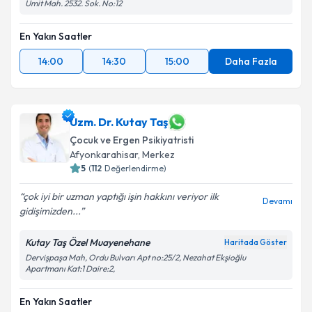
Ümit Mah. 2532. Sok. No:12
En Yakın Saatler
14:00
14:30
15:00
Daha Fazla
Uzm. Dr. Kutay Taş
Çocuk ve Ergen Psikiyatristi
Afyonkarahisar
,
Merkez
5
(
112
Değerlendirme)
çok iyi bir uzman yaptığı işin hakkını veriyor ilk
Devamı
gidişimizden...
Kutay Taş Özel Muayenehane
Haritada Göster
Dervişpaşa Mah, Ordu Bulvarı Apt no:25/2, Nezahat Ekşioğlu
Apartmanı Kat:1 Daire:2,
En Yakın Saatler