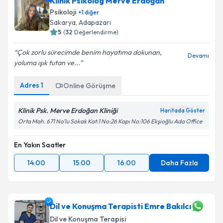
Klinik Psikolog Merve Erdoğan
Psikoloji
+
1
diğer
Sakarya
,
Adapazarı
5
(
32
Değerlendirme)
Çok zorlu sürecimde benim hayatıma dokunan,
Devamı
yoluma ışık tutan ve...
Adres
1
Online Görüşme
Klinik Psk. Merve Erdoğan Kliniği
Haritada Göster
Orta Mah. 671 No’lu Sokak Kat:1 No:26 Kapı No:106 Ekşioğlu Ada Office
En Yakın Saatler
14:00
15:00
16:00
Daha Fazla
Dil ve Konuşma Terapisti Emre Bakılcı
Dil ve Konuşma Terapisi