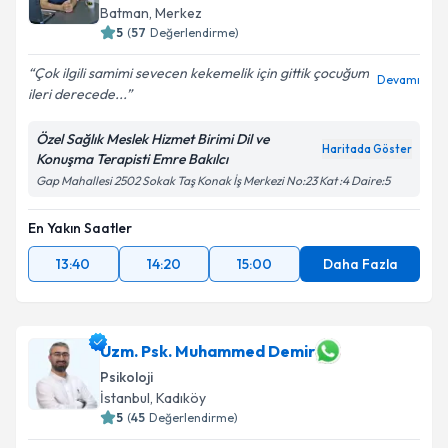
Batman
,
Merkez
5
(
57
Değerlendirme)
Çok ilgili samimi sevecen kekemelik için gittik çocuğum
Devamı
ileri derecede...
Özel Sağlık Meslek Hizmet Birimi Dil ve
Haritada Göster
Konuşma Terapisti Emre Bakılcı
Gap Mahallesi 2502 Sokak Taş Konak İş Merkezi No:23 Kat :4 Daire:5
En Yakın Saatler
13:40
14:20
15:00
Daha Fazla
Uzm. Psk. Muhammed Demir
Psikoloji
İstanbul
,
Kadıköy
5
(
45
Değerlendirme)