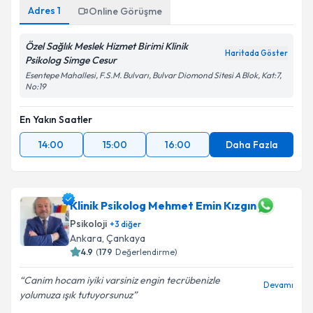
Adres
1
Online Görüşme
Özel Sağlık Meslek Hizmet Birimi Klinik
Haritada Göster
Psikolog Simge Cesur
Esentepe Mahallesi, F.S.M. Bulvarı, Bulvar Diomond Sitesi A Blok, Kat:7,
No:19
En Yakın Saatler
14:00
15:00
16:00
Daha Fazla
Klinik Psikolog Mehmet Emin Kızgın
Psikoloji
+
3
diğer
Ankara
,
Çankaya
4.9
(
179
Değerlendirme)
Canim hocam iyiki varsiniz engin tecrübenizle
Devamı
yolumuza ışık tutuyorsunuz