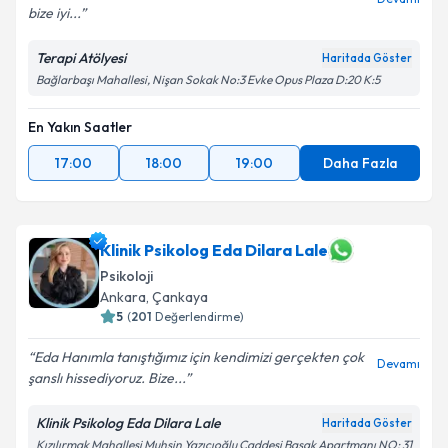
bize iyi...
Terapi Atölyesi
Haritada Göster
Bağlarbaşı Mahallesi, Nişan Sokak No:3 Evke Opus Plaza D:20 K:5
En Yakın Saatler
17:00
18:00
19:00
Daha Fazla
Klinik Psikolog Eda Dilara Lale
Psikoloji
Ankara
,
Çankaya
5
(
201
Değerlendirme)
Eda Hanımla tanıştığımız için kendimizi gerçekten çok
Devamı
şanslı hissediyoruz. Bize...
Klinik Psikolog Eda Dilara Lale
Haritada Göster
Kızılırmak Mahallesi Muhsin Yazıcıoğlu Caddesi Başak Apartmanı NO: 31