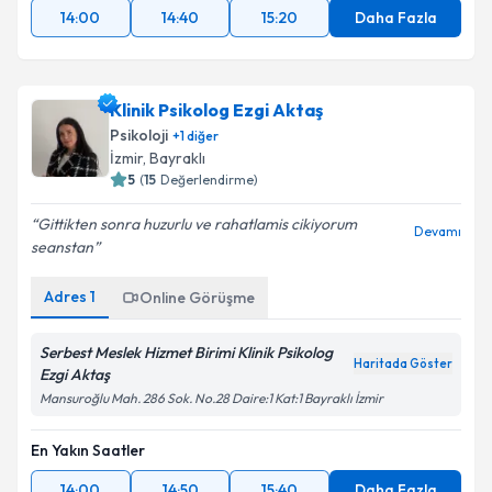
14:00
14:40
15:20
Daha Fazla
Klinik Psikolog Ezgi Aktaş
Psikoloji
+
1
diğer
İzmir
,
Bayraklı
5
(
15
Değerlendirme)
Gittikten sonra huzurlu ve rahatlamis cikiyorum
Devamı
seanstan
Adres
1
Online Görüşme
Serbest Meslek Hizmet Birimi Klinik Psikolog
Haritada Göster
Ezgi Aktaş
Mansuroğlu Mah. 286 Sok. No.28 Daire:1 Kat:1 Bayraklı İzmir
En Yakın Saatler
14:00
14:50
15:40
Daha Fazla