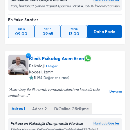
Kale, İstiklal Cd. Şaban Yaşmut Apart no :9 kat:4, 55030 İlkadım/Samsun
En Yakın Saatler
Yarın
Yarın
Yarın
Daha Fazla
09:00
09:45
13:00
Klinik Psikolog Asım Eren
Psikoloji
+
1
diğer
Kocaeli
,
İzmit
5
(
94
Değerlendirme)
Asım bey ile ilk randevumuzda sıkıntımı kısa sürede
Devamı
anladı ve...
Adres
1
Adres
2
Online Görüşme
Psikoeren Psikolojik Danışmanlık Merkezi
Haritada Göster
Körfez Mahallesi Salim Dervişoğlu Caddesi No:120/1 Kat:2