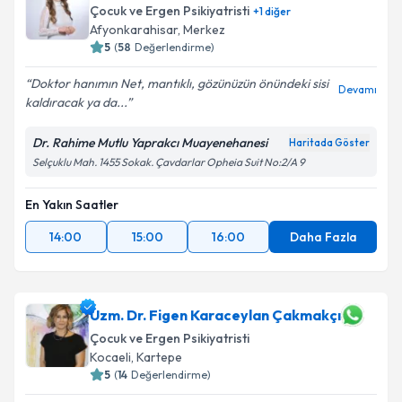
Çocuk ve Ergen Psikiyatristi
+
1
diğer
Afyonkarahisar
,
Merkez
5
(
58
Değerlendirme)
Doktor hanımın Net, mantıklı, gözünüzün önündeki sisi
Devamı
kaldıracak ya da...
Dr. Rahime Mutlu Yaprakcı Muayenehanesi
Haritada Göster
Selçuklu Mah. 1455 Sokak. Çavdarlar Opheia Suit No:2/A 9
En Yakın Saatler
14:00
15:00
16:00
Daha Fazla
Uzm. Dr. Figen Karaceylan Çakmakçı
Çocuk ve Ergen Psikiyatristi
Kocaeli
,
Kartepe
5
(
14
Değerlendirme)