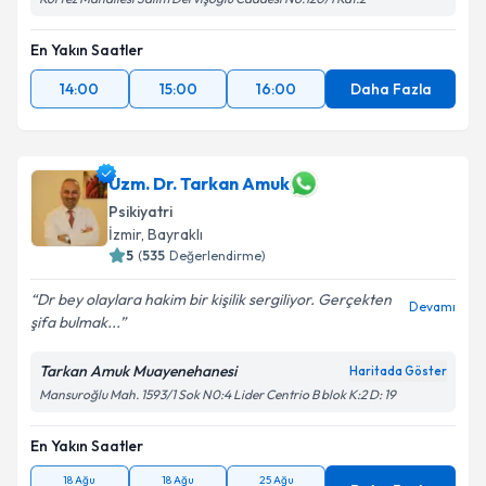
En Yakın Saatler
14:00
15:00
16:00
Daha Fazla
Uzm. Dr. Tarkan Amuk
Psikiyatri
İzmir
,
Bayraklı
5
(
535
Değerlendirme)
Dr bey olaylara hakim bir kişilik sergiliyor. Gerçekten
Devamı
şifa bulmak...
Tarkan Amuk Muayenehanesi
Haritada Göster
Mansuroğlu Mah. 1593/1 Sok N0:4 Lider Centrio B blok K:2 D: 19
En Yakın Saatler
18 Ağu
18 Ağu
25 Ağu