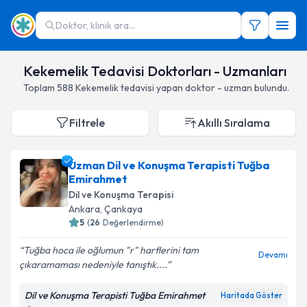
Doktor, klinik ara...
Kekemelik Tedavisi Doktorları - Uzmanları
Toplam
588
Kekemelik
tedavisi yapan doktor - uzman bulundu.
Filtrele
Akıllı Sıralama
Uzman Dil ve Konuşma Terapisti Tuğba
Emirahmet
Dil ve Konuşma Terapisi
Ankara
,
Çankaya
5
(
26
Değerlendirme)
Tuğba hoca ile oğlumun "r" harflerini tam
Devamı
çıkaramaması nedeniyle tanıştık....
Dil ve Konuşma Terapisti Tuğba Emirahmet
Haritada Göster