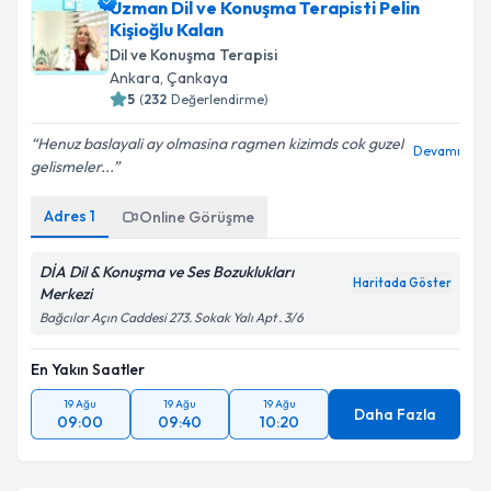
Uzman Dil ve Konuşma Terapisti Pelin
için bir takvim hazırlandığında e-posta ile
Kişioğlu Kalan
bilgilendireceğiz.
Dil ve Konuşma Terapisi
E-posta Adresiniz
Ankara
,
Çankaya
5
(
232
Değerlendirme)
Henuz baslayali ay olmasina ragmen kizimds cok guzel
Devamı
gelismeler...
Kişisel verilerimin işlenmesine ilişkin
Aydınlatma
Metni
'ni okudum ve kişisel verilerimin belirtilen
Adres
1
Online Görüşme
kapsamda işlenmesini kabul ediyorum.
DİA Dil & Konuşma ve Ses Bozuklukları
Haritada Göster
Takvim Talebini Gönder
Merkezi
Bağcılar Açın Caddesi 273. Sokak Yalı Apt . 3/6
En Yakın Saatler
19 Ağu
19 Ağu
19 Ağu
Daha Fazla
09:00
09:40
10:20