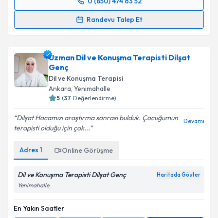
0 (850) 474 63 52
Randevu Takvimi Talebi
Randevu Talep Et
Çocuk Gelişim Uzmanı Ayşenur Karabacak
için
randevu takvimi talebi oluşturun. Size bu uzmandan
Uzman Dil ve Konuşma Terapisti Dilşat
randevu almanız için bir takvim hazırlandığında e-
Genç
posta ile bilgilendireceğiz.
Dil ve Konuşma Terapisi
E-posta Adresiniz
Ankara
,
Yenimahalle
5
(
37
Değerlendirme)
Dilşat Hocamızı araştırma sonrası bulduk. Çocuğumun
Devamı
terapisti olduğu için çok...
Kişisel verilerimin işlenmesine ilişkin
Aydınlatma
Metni
'ni okudum ve kişisel verilerimin belirtilen
Adres
1
Online Görüşme
kapsamda işlenmesini kabul ediyorum.
Dil ve Konuşma Terapisti Dilşat Genç
Haritada Göster
Takvim Talebini Gönder
Yenimahalle
En Yakın Saatler