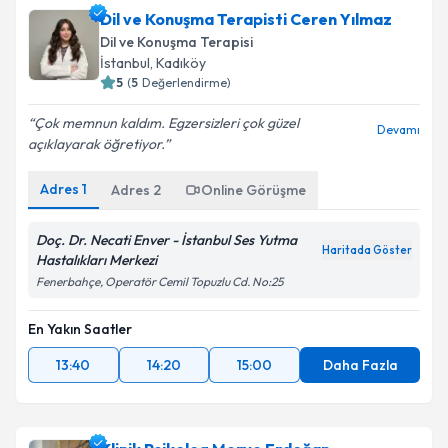
Dil ve Konuşma Terapisti Ceren Yılmaz
Dil ve Konuşma Terapisi
İstanbul
,
Kadıköy
5
(
5
Değerlendirme)
Çok memnun kaldım. Egzersizleri çok güzel
Devamı
açıklayarak öğretiyor.
Adres
1
Adres
2
Online Görüşme
Doç. Dr. Necati Enver - İstanbul Ses Yutma
Haritada Göster
Hastalıkları Merkezi
Fenerbahçe, Operatör Cemil Topuzlu Cd. No:25
En Yakın Saatler
13:40
14:20
15:00
Daha Fazla