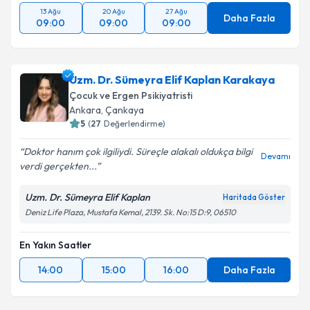
13 Ağu
20 Ağu
27 Ağu
Daha Fazla
09:00
09:00
09:00
Uzm. Dr. Sümeyra Elif Kaplan Karakaya
Çocuk ve Ergen Psikiyatristi
Ankara
,
Çankaya
5
(
27
Değerlendirme)
Doktor hanım çok ilgiliydi. Süreçle alakalı oldukça bilgi
Devamı
verdi gerçekten...
Uzm. Dr. Sümeyra Elif Kaplan
Haritada Göster
Deniz Life Plaza, Mustafa Kemal, 2139. Sk. No:15 D:9, 06510
En Yakın Saatler
14:00
15:00
16:00
Daha Fazla