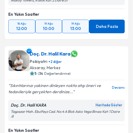
Ataköy Towers, A Blok Kat: 2 Daire:57
kapsamda işlenmesini kabul ediyorum.
En Yakın Saatler
Takvim Talebini Gönder
18 Ağu
19 Ağu
19 Ağu
Daha Fazla
12:00
10:00
13:00
Doç. Dr. Halil Kara
Psikiyatri
+
2
diğer
Aksaray
,
Merkez
5
(
34
Değerlendirme)
Sıkıntılarınızı yakinen dinleyen nokta atışı öneri ve
Devamı
tedavileriyle gerçekten derdinize...
Doç. Dr. Halil KARA
Haritada Göster
Taşpazar Mah. Ebulfeyz Cad. No:4 A Blok Asko Vega Binası Kat: 1 Daire
:8
En Yakın Saatler