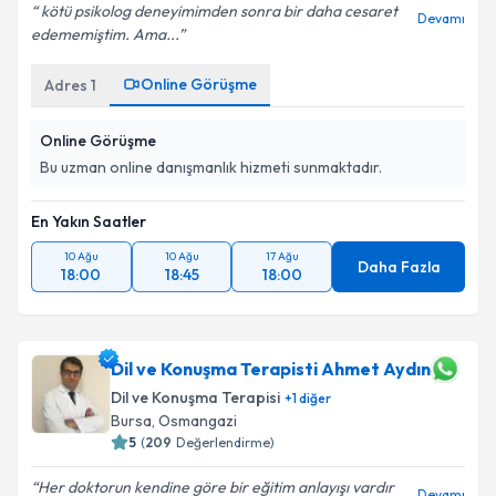
kötü psikolog deneyimimden sonra bir daha cesaret
Devamı
edememiştim. Ama...
Online Görüşme
Adres
1
Online Görüşme
Bu uzman online danışmanlık hizmeti sunmaktadır.
En Yakın Saatler
10 Ağu
10 Ağu
17 Ağu
Daha Fazla
18:00
18:45
18:00
Dil ve Konuşma Terapisti Ahmet Aydın
Dil ve Konuşma Terapisi
+
1
diğer
Bursa
,
Osmangazi
5
(
209
Değerlendirme)
Her doktorun kendine göre bir eğitim anlayışı vardır
Devamı