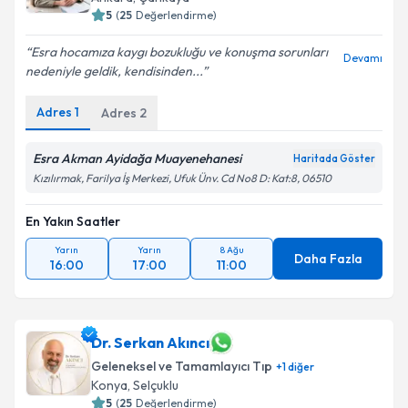
5
(
25
Değerlendirme)
Esra hocamıza kaygı bozukluğu ve konuşma sorunları
Devamı
nedeniyle geldik, kendisinden...
Adres
1
Adres
2
Esra Akman Ayidağa Muayenehanesi
Haritada Göster
Kızılırmak, Farilya İş Merkezi, Ufuk Ünv. Cd No8 D: Kat:8, 06510
En Yakın Saatler
Yarın
Yarın
8 Ağu
Daha Fazla
16:00
17:00
11:00
Dr. Serkan Akıncı
Geleneksel ve Tamamlayıcı Tıp
+
1
diğer
Konya
,
Selçuklu
5
(
25
Değerlendirme)