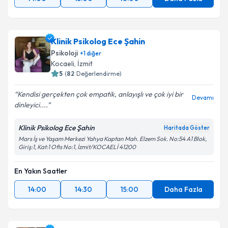
Klinik Psikolog Ece Şahin
Psikoloji
+
1
diğer
Kocaeli
,
İzmit
5
(
82
Değerlendirme)
Kendisi gerçekten çok empatik, anlayışlı ve çok iyi bir
Devamı
dinleyici....
Klinik Psikolog Ece Şahin
Haritada Göster
Mars İş ve Yaşam Merkezi Yahya Kaptan Mah. Elzem Sok. No:54 A1 Blok,
Giriş:1, Kat:1 Ofis No:1, İzmit/KOCAELİ 41200
En Yakın Saatler
14:00
14:30
15:00
Daha Fazla