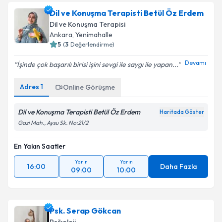
talebi oluşturun. Size bu uzmandan randevu almanız
Dil ve Konuşma Terapisti Betül Öz Erdem
için bir takvim hazırlandığında e-posta ile
bilgilendireceğiz.
Dil ve Konuşma Terapisi
Ankara
,
Yenimahalle
E-posta Adresiniz
5
(
3
Değerlendirme)
Devamı
İşinde çok başarılı birisi işini sevgi ile saygı ile yapan...
Adres
1
Online Görüşme
Kişisel verilerimin işlenmesine ilişkin
Aydınlatma
Metni
'ni okudum ve kişisel verilerimin belirtilen
kapsamda işlenmesini kabul ediyorum.
Dil ve Konuşma Terapisti Betül Öz Erdem
Haritada Göster
Gazi Mah., Aysu Sk. No:21/2
Takvim Talebini Gönder
En Yakın Saatler
Yarın
Yarın
16:00
Daha Fazla
09:00
10:00
Psk. Serap Gökcan