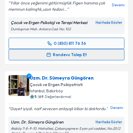
Yıllar önce yeğenimi götürmüştük Figen hanıma çok
Devamı
memnun kalmıştık,uzun tedavi...
Çocuk ve Ergen Psikoloji ve Terapi Merkezi
Haritada Göster
Dumlupınar Mah. Ankara Cad. No: 102
0 (850) 811 76 36
Randevu Takvimi Talebi
Randevu Talep Et
Uzm. Dr. Figen Karaceylan Çakmakçı
için randevu
takvimi talebi oluşturun. Size bu uzmandan randevu
Uzm. Dr. Sümeyra Güngören
almanız için bir takvim hazırlandığında e-posta ile
bilgilendireceğiz.
Çocuk ve Ergen Psikiyatristi
İstanbul
,
Bakırköy
E-posta Adresiniz
5
(
69
Değerlendirme)
Devamı
Gayet iyiydi. naif sevecen anlayışlı kibar bi doktordu.
Uzm. Dr. Sümeyra Güngören
Haritada Göster
Kişisel verilerimin işlenmesine ilişkin
Aydınlatma
Ataköy 7-8-9-10. Mahallesi, Çobançeşme e-5 yan yol caddesi, No:20/2
Metni
'ni okudum ve kişisel verilerimin belirtilen