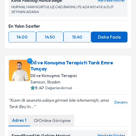
Klinik Psikolog Hatice Belge
Haritada Göster
HURMALI MAH KURTULUŞ CAD BAKIMLI PLAZA NO:41 K:6 D:21
SEYHAN ADANA
En Yakın Saatler
14:00
14:50
15:40
Daha Fazla
Dil ve Konuşma Terapisti Tarık Emre
Tunçay
Dil ve Konuşma Terapisi
Samsun
,
İlkadım
5
(
47
Değerlendirme)
Kızım ilk seansta odaya girmek bile istememişti, ama
Devamı
Tarık Bey’in...
Adres
1
Online Görüşme
SamdilkomKids Gelişim Merkezi
Haritada Göster