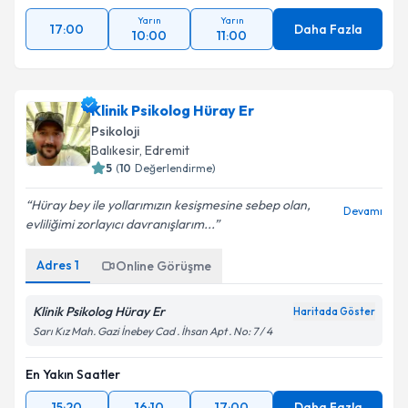
Yarın
Yarın
17:00
Daha Fazla
10:00
11:00
Klinik Psikolog Hüray Er
Psikoloji
Balıkesir
,
Edremit
5
(
10
Değerlendirme)
Hüray bey ile yollarımızın kesişmesine sebep olan,
Devamı
evliliğimi zorlayıcı davranışlarım...
Adres
1
Online Görüşme
Klinik Psikolog Hüray Er
Haritada Göster
Sarı Kız Mah. Gazi İnebey Cad . İhsan Apt . No: 7 / 4
En Yakın Saatler
15:20
16:10
17:00
Daha Fazla