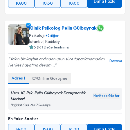
Daha Fazla
10:00
10:30
10:00
Klinik Psikolog Pelin Gülbayrak
Psikoloji
+
2
diğer
İstanbul
,
Kadıköy
5
(
161
Değerlendirme)
Yakın bir kaybın ardından uzun süre toparlanamadım.
Devamı
Herkes hayatına devam...
Adres
1
Online Görüşme
Uzm. Kl. Psk. Pelin Gülbayrak Danışmanlık
Haritada Göster
Merkezi
Bağdat Cad. No:7 Suadiye
En Yakın Saatler
14:00
15:00
16:00
Daha Fazla