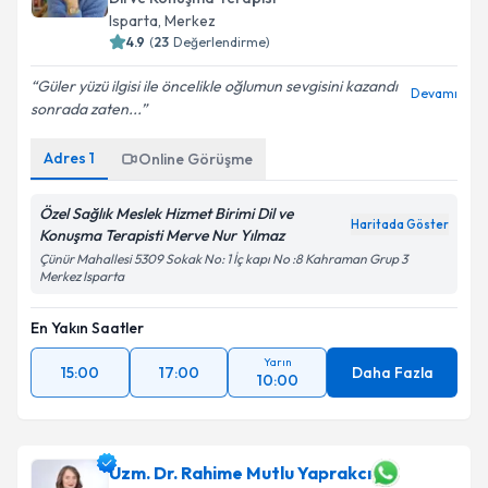
Isparta
,
Merkez
4.9
(
23
Değerlendirme)
Güler yüzü ilgisi ile öncelikle oğlumun sevgisini kazandı
Devamı
sonrada zaten...
Adres
1
Online Görüşme
Özel Sağlık Meslek Hizmet Birimi Dil ve
Haritada Göster
Konuşma Terapisti Merve Nur Yılmaz
Çünür Mahallesi 5309 Sokak No: 1 İç kapı No :8 Kahraman Grup 3
Merkez Isparta
En Yakın Saatler
Yarın
15:00
17:00
Daha Fazla
10:00
Uzm. Dr. Rahime Mutlu Yaprakcı