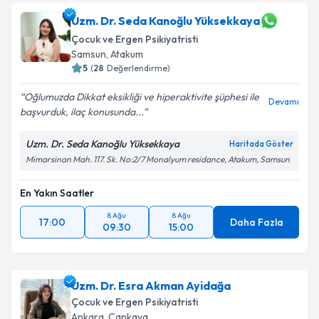
Uzm. Dr. Seda Kanoğlu Yüksekkaya
Çocuk ve Ergen Psikiyatristi
Samsun
,
Atakum
5
(
28
Değerlendirme)
Oğlumuzda Dikkat eksikliği ve hiperaktivite şüphesi ile
Devamı
başvurduk, ilaç konusunda...
Uzm. Dr. Seda Kanoğlu Yüksekkaya
Haritada Göster
Mimarsinan Mah. 117. Sk. No:2/7 Monalyum residance, Atakum, Samsun
En Yakın Saatler
8 Ağu
8 Ağu
17:00
Daha Fazla
09:30
15:00
Uzm. Dr. Esra Akman Ayidağa
Çocuk ve Ergen Psikiyatristi
Ankara
,
Çankaya