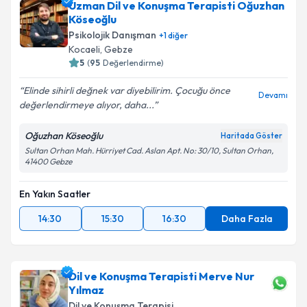
Uzman Dil ve Konuşma Terapisti Oğuzhan
Köseoğlu
Psikolojik Danışman
+
1
diğer
Kocaeli
,
Gebze
5
(
95
Değerlendirme)
Elinde sihirli değnek var diyebilirim. Çocuğu önce
Devamı
değerlendirmeye alıyor, daha...
Oğuzhan Köseoğlu
Haritada Göster
Sultan Orhan Mah. Hürriyet Cad. Aslan Apt. No: 30/10, Sultan Orhan,
41400 Gebze
En Yakın Saatler
14:30
15:30
16:30
Daha Fazla
Dil ve Konuşma Terapisti Merve Nur
Yılmaz
Dil ve Konuşma Terapisi