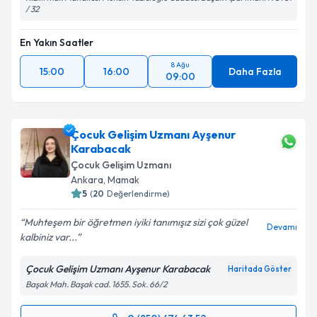
/ 32
En Yakın Saatler
8 Ağu
15:00
16:00
Daha Fazla
09:00
Çocuk Gelişim Uzmanı Ayşenur
Karabacak
Çocuk Gelişim Uzmanı
Ankara
,
Mamak
5
(
20
Değerlendirme)
Muhteşem bir öğretmen iyiki tanımışız sizi çok güzel
Devamı
kalbiniz var...
Çocuk Gelişim Uzmanı Ayşenur Karabacak
Haritada Göster
Başak Mah. Başak cad. 1655. Sok. 66/2