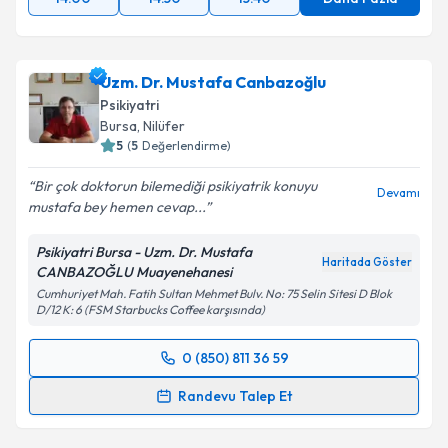
Uzm. Dr. Mustafa Canbazoğlu
Psikiyatri
Bursa
,
Nilüfer
5
(
5
Değerlendirme)
Bir çok doktorun bilemediği psikiyatrik konuyu
Devamı
mustafa bey hemen cevap...
Psikiyatri Bursa - Uzm. Dr. Mustafa
Haritada Göster
CANBAZOĞLU Muayenehanesi
Cumhuriyet Mah. Fatih Sultan Mehmet Bulv. No: 75 Selin Sitesi D Blok
D/12 K: 6 (FSM Starbucks Coffee karşısında)
0 (850) 811 36 59
Randevu Takvimi Talebi
Randevu Talep Et
Uzm. Dr. Mustafa Canbazoğlu
için randevu takvimi