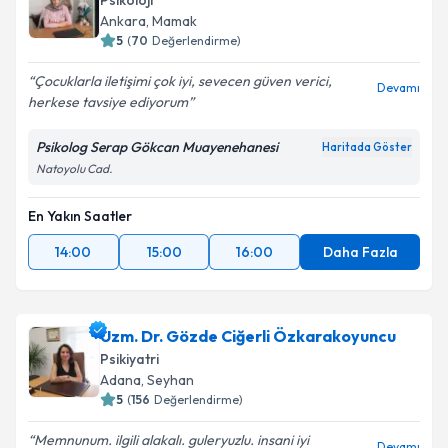
Psikoloji
Ankara
,
Mamak
5
(
70
Değerlendirme)
Çocuklarla iletişimi çok iyi, sevecen güven verici,
Devamı
herkese tavsiye ediyorum
Psikolog Serap Gökcan Muayenehanesi
Haritada Göster
Natoyolu Cad.
En Yakın Saatler
14:00
15:00
16:00
Daha Fazla
Uzm. Dr. Gözde Ciğerli Özkarakoyuncu
Psikiyatri
Adana
,
Seyhan
5
(
156
Değerlendirme)
Memnunum. ilgili alakalı. guleryuzlu. insani iyi
Devamı