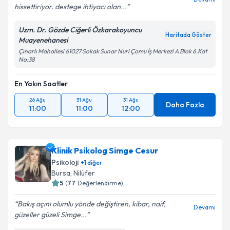
hissettiriyor. destege ihtiyacı olan...
Uzm. Dr. Gözde Ciğerli Özkarakoyuncu
Haritada Göster
Muayenehanesi
Çınarlı Mahallesi 61027 Sokak Sunar Nuri Çomu İş Merkezi A Blok 6.Kat
No:38
En Yakın Saatler
26 Ağu
31 Ağu
31 Ağu
Daha Fazla
11:00
11:00
12:00
Klinik Psikolog Simge Cesur
Psikoloji
+
1
diğer
Bursa
,
Nilüfer
5
(
77
Değerlendirme)
Bakış açını olumlu yönde değiştiren, kibar, naif,
Devamı
güzeller güzeli Simge...