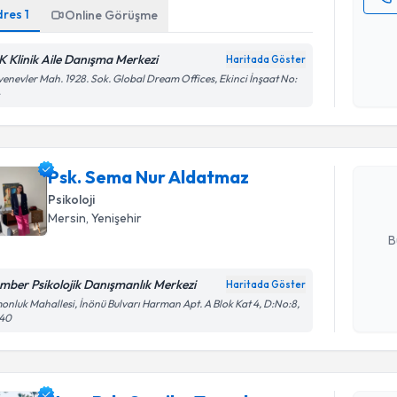
dres
1
Online Görüşme
Kişisel
okudum
K Klinik Aile Danışma Merkezi
işlenm
Haritada Göster
enevler Mah. 1928. Sok. Global Dream Offices, Ekinci İnşaat No:
Randevu T
4
Psk. Sema
Size bu uzm
Psk. Sema Nur Aldatmaz
hazırlandığ
Psikoloji
E-posta Ad
Mersin
, Yenişehir
B
mber Psikolojik Danışmanlık Merkezi
Haritada Göster
Kişisel
onluk Mahallesi, İnönü Bulvarı Harman Apt. A Blok Kat 4, D:No:8,
140
okudum
Randevu T
işlenm
Uzm. Psk.