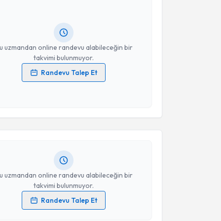
Size bu uzmandan randevu almanız için bir takvim
ında e-posta ile bilgilendireceğiz.
resiniz
u uzmandan online randevu alabileceğin bir
takvimi bulunmuyor.
Randevu Talep Et
 verilerimin işlenmesine ilişkin
Aydınlatma Metni
'ni
akvimi Talebi
 ve kişisel verilerimin belirtilen kapsamda
esini kabul ediyorum.
İpek Atabil Nazlı
için randevu takvimi talebi
Size bu uzmandan randevu almanız için bir takvim
Takvim Talebini Gönder
ında e-posta ile bilgilendireceğiz.
resiniz
u uzmandan online randevu alabileceğin bir
takvimi bulunmuyor.
Randevu Talep Et
 verilerimin işlenmesine ilişkin
Aydınlatma Metni
'ni
 ve kişisel verilerimin belirtilen kapsamda