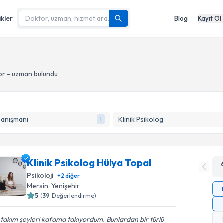
ikler
Blog
Kayıt Ol
or - uzman bulundu
Danışmanı
Klinik Psikolog
1
Klinik Psikolog Hülya Topal
Psikoloji
+
2
diğer
Mersin
, Yenişehir
5
(
39
Değerlendirme)
 takım şeyleri kafama takıyordum. Bunlardan bir türlü