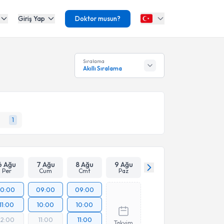
Giriş Yap
Doktor musun?
Sıralama
Akıllı Sıralama
1
6 Ağu
7 Ağu
8 Ağu
9 Ağu
Per
Cum
Cmt
Paz
10:00
09:00
09:00
11:00
10:00
10:00
12:00
11:00
11:00
Takvim