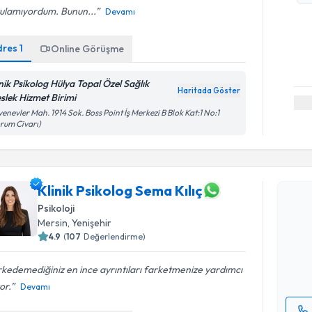
tulamıyordum. Bunun...
Devamı
dres
1
Online Görüşme
inik Psikolog Hülya Topal Özel Sağlık
Haritada Göster
slek Hizmet Birimi
enevler Mah. 1914 Sok. Boss Point İş Merkezi B Blok Kat:1 No:1
rum Civarı)
Randevu T
Klinik Psikolog Sema Kılıç
Klinik Psi
Psikoloji
oluşturun. 
Mersin
, Yenişehir
hazırlandığ
4.9
(
107
Değerlendirme)
E-posta Ad
kedemediğiniz en ince ayrıntıları farketmenize yardımcı
or.
Devamı