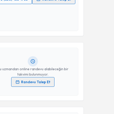
 verilerimin işlenmesine ilişkin
Aydınlatma Metni
'ni
 ve kişisel verilerimin belirtilen kapsamda
esini kabul ediyorum.
akvimi Talebi
Takvim Talebini Gönder
 Nur Aldatmaz
için randevu takvimi talebi oluşturun.
andan randevu almanız için bir takvim
ında e-posta ile bilgilendireceğiz.
resiniz
u uzmandan online randevu alabileceğin bir
takvimi bulunmuyor.
Randevu Talep Et
 verilerimin işlenmesine ilişkin
Aydınlatma Metni
'ni
 ve kişisel verilerimin belirtilen kapsamda
akvimi Talebi
esini kabul ediyorum.
 Semiha Toprak
için randevu takvimi talebi
Takvim Talebini Gönder