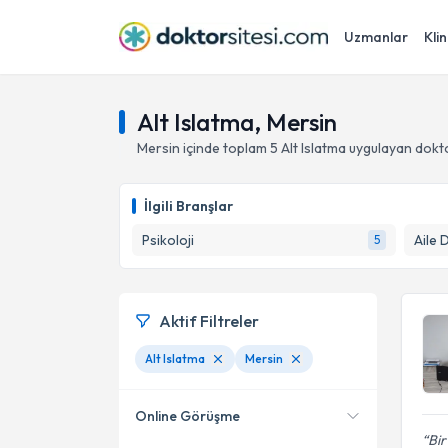
Uzmanlar
Klin
Alt Islatma, Mersin
Mersin
içinde toplam
5
Alt Islatma
uygulayan dokt
İlgili Branşlar
Psikoloji
Aile 
5
Aktif Filtreler
Alt Islatma
Mersin
Online Görüşme
Bir