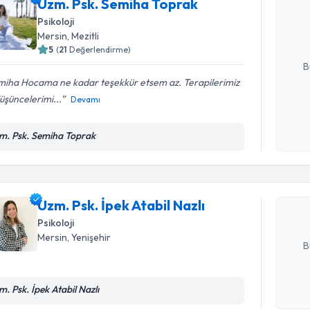
Uzm. Psk. Semiha Toprak
oluşturun. 
hazırlandığ
Psikoloji
Mersin
, Mezitli
E-posta Ad
5
(
21
Değerlendirme)
B
miha Hocama ne kadar teşekkür etsem az. Terapilerimiz
düşüncelerimi...
Devamı
Kişisel
Randevu T
okudum
m. Psk. Semiha Toprak
işlenm
Uzm. Psk. 
oluşturun. 
hazırlandığ
Uzm. Psk. İpek Atabil Nazlı
Psikoloji
E-posta Ad
Mersin
, Yenişehir
B
m. Psk. İpek Atabil Nazlı
Kişisel
okudum