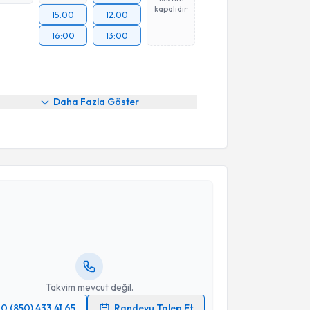
kapalıdır
15:00
12:00
16:00
13:00
Daha Fazla Göster
akvimi Talebi
kolog Sema Kılıç
için randevu takvimi talebi
Size bu uzmandan randevu almanız için bir takvim
ında e-posta ile bilgilendireceğiz.
resiniz
Takvim mevcut değil.
0 (850) 433 41 65
Randevu Talep Et