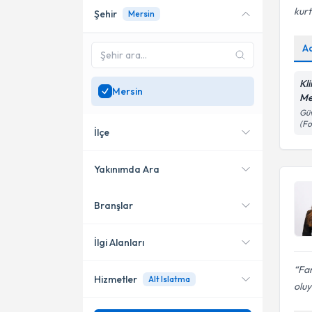
kur
Şehir
Mersin
Online danışmanlık sunan
uzmanları göster
A
Sadece
Mersin
bölgesinde
uzman ara
Kl
Mersin
Me
Güv
(Fo
İlçe
Yakınımda Ara
Branşlar
Konumuma yakın uzmanları
Yenişehir
göster
Mezitli
İlgi Alanları
Far
Hizmetler
Alt Islatma
Psikoloji
oluy