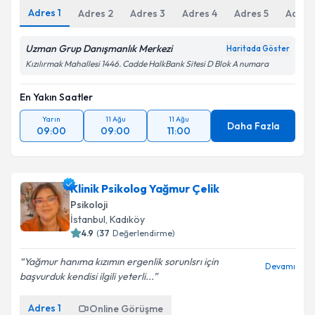
Adres
1
Adres
2
Adres
3
Adres
4
Adres
5
Adres
Uzman Grup Danışmanlık Merkezi
Haritada Göster
Kızılırmak Mahallesi 1446. Cadde HalkBank Sitesi D Blok A numara
En Yakın Saatler
Yarın
11 Ağu
11 Ağu
Daha Fazla
09:00
09:00
11:00
Klinik Psikolog Yağmur Çelik
Psikoloji
İstanbul
,
Kadıköy
4.9
(
37
Değerlendirme)
Yağmur hanıma kızımın ergenlik sorunlsrı için
Devamı
başvurduk kendisi ilgili yeterli...
Adres
1
Online Görüşme