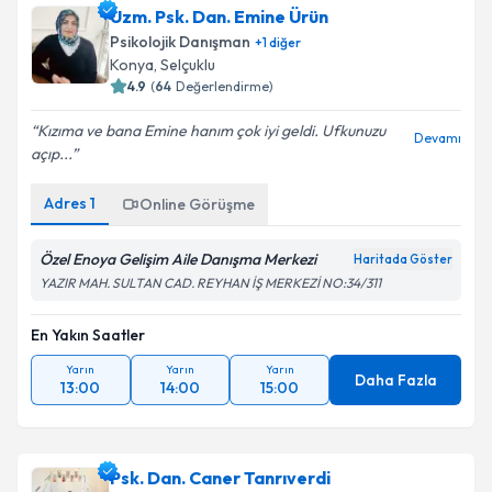
Uzm. Psk. Dan. Emine Ürün
Psikolojik Danışman
+
1
diğer
Konya
,
Selçuklu
4.9
(
64
Değerlendirme)
Kızıma ve bana Emine hanım çok iyi geldi. Ufkunuzu
Devamı
açıp...
Adres
1
Online Görüşme
Özel Enoya Gelişim Aile Danışma Merkezi
Haritada Göster
YAZIR MAH. SULTAN CAD. REYHAN İŞ MERKEZİ NO:34/311
En Yakın Saatler
Yarın
Yarın
Yarın
Daha Fazla
13:00
14:00
15:00
Psk. Dan. Caner Tanrıverdi