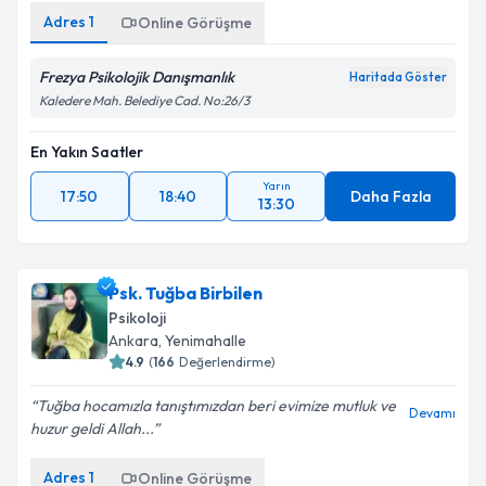
Adres
1
Online Görüşme
Frezya Psikolojik Danışmanlık
Haritada Göster
Kaledere Mah. Belediye Cad. No:26/3
En Yakın Saatler
Yarın
17:50
18:40
Daha Fazla
13:30
Psk. Tuğba Birbilen
Psikoloji
Ankara
,
Yenimahalle
4.9
(
166
Değerlendirme)
Tuğba hocamızla tanıştımızdan beri evimize mutluk ve
Devamı
huzur geldi Allah...
Adres
1
Online Görüşme