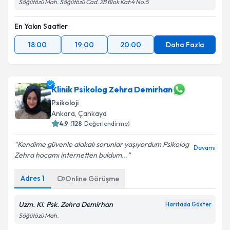
Söğütözü Mah. Söğütözü Cad. 2B Blok Kat:4 No:5
En Yakın Saatler
18:00
19:00
20:00
Daha Fazla
Klinik Psikolog Zehra Demirhan
Psikoloji
Ankara
,
Çankaya
4.9
(
128
Değerlendirme)
Kendime güvenle alakalı sorunlar yaşıyordum Psikolog
Devamı
Zehra hocamı internetten buldum...
Adres
1
Online Görüşme
Uzm. Kl. Psk. Zehra Demirhan
Haritada Göster
Söğütözü Mah.