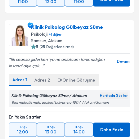
11:00
12:00
11:00
Klinik Psikolog Gülbeyaz Süme
Psikoloji
+
1
diğer
Samsun
,
Atakum
5
(
25
Değerlendirme)
İlk seansa giderken 'ya ne anlatcam tanımadığım
Devamı
insana' diye çok...
Adres
1
Adres
2
Online Görüşme
Klinik Psikolog Gülbeyaz Süme / Atakum
Haritada Göster
Yeni mahalle mah. atakent bulvarı no:180 A Atakum/Samsun
En Yakın Saatler
11 Ağu
11 Ağu
11 Ağu
Daha Fazla
12:00
13:00
14:00