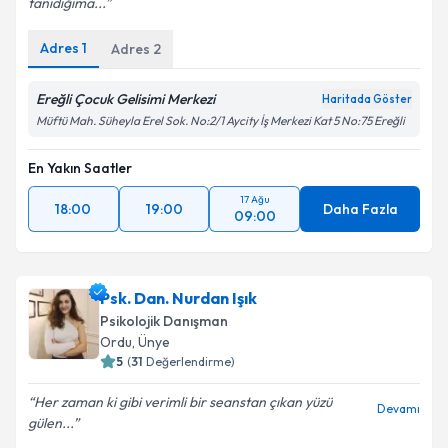
tanıdığıma...
Adres
1
Adres
2
Ereğli Çocuk Gelisimi Merkezi
Haritada Göster
Müftü Mah. Süheyla Erel Sok. No:2/1 Aycity İş Merkezi Kat 5 No:75 Ereğli
En Yakın Saatler
17 Ağu
18:00
19:00
Daha Fazla
09:00
Psk. Dan. Nurdan Işık
Psikolojik Danışman
Ordu
,
Ünye
5
(
31
Değerlendirme)
Her zaman ki gibi verimli bir seanstan çıkan yüzü
Devamı
gülen...