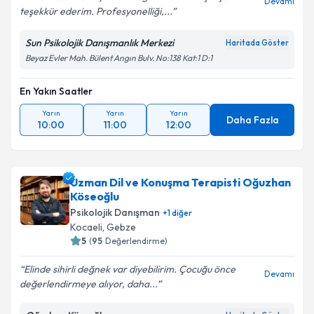
Devamı
teşekkür ederim. Profesyonelliği,...
Sun Psikolojik Danışmanlık Merkezi
Haritada Göster
Beyaz Evler Mah. Bülent Angın Bulv. No:138 Kat:1 D:1
En Yakın Saatler
Yarın
Yarın
Yarın
Daha Fazla
10:00
11:00
12:00
Uzman Dil ve Konuşma Terapisti Oğuzhan
Köseoğlu
Psikolojik Danışman
+
1
diğer
Kocaeli
,
Gebze
5
(
95
Değerlendirme)
Elinde sihirli değnek var diyebilirim. Çocuğu önce
Devamı
değerlendirmeye alıyor, daha...