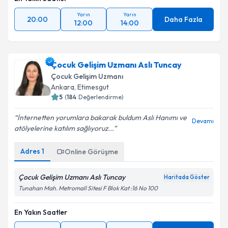
Yarın
Yarın
20:00
Daha Fazla
12:00
14:00
Çocuk Gelişim Uzmanı Aslı Tuncay
Çocuk Gelişim Uzmanı
Ankara
,
Etimesgut
5
(
184
Değerlendirme)
İnternetten yorumlara bakarak buldum Aslı Hanımı ve
Devamı
atölyelerine katılım sağlıyoruz...
Adres
1
Online Görüşme
Çocuk Gelişim Uzmanı Aslı Tuncay
Haritada Göster
Tunahan Mah. Metromall Sitesi F Blok Kat :16 No 100
En Yakın Saatler