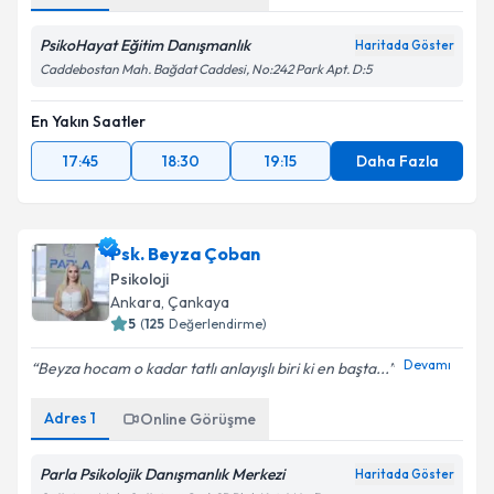
PsikoHayat Eğitim Danışmanlık
Haritada Göster
Caddebostan Mah. Bağdat Caddesi, No:242 Park Apt. D:5
En Yakın Saatler
17:45
18:30
19:15
Daha Fazla
Psk. Beyza Çoban
Psikoloji
Ankara
,
Çankaya
5
(
125
Değerlendirme)
Devamı
Beyza hocam o kadar tatlı anlayışlı biri ki en başta...
Adres
1
Online Görüşme
Parla Psikolojik Danışmanlık Merkezi
Haritada Göster