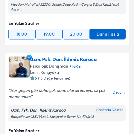
Meydan Mahallesi 32200. Sokak Dudu Kadın Çarşısı S Blok Kat:2 No:4
Akşehir
En Yakın Saatler
18:00
19:00
20:00
Daha Fazla
Uzm. Psk. Dan. İldeniz Karaca
Psikolojik Danışman
+
1
diğer
İzmir
,
Karşıyaka
5
(
15
Değerlendirme)
Her geçen gün daha çok done alarak ilerliyoruz çok
Devamı
memnunum
Uzm. Psk. Dan. İldeniz Karaca
Haritada Göster
Bahçelievler 1831/14.sok. Karşıyaka Tower No:12 Kat:8
En Yakın Saatler