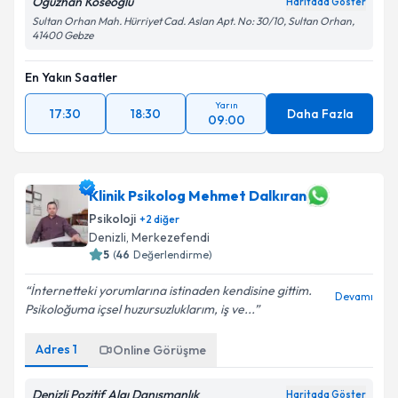
Oğuzhan Köseoğlu
Haritada Göster
Sultan Orhan Mah. Hürriyet Cad. Aslan Apt. No: 30/10, Sultan Orhan,
41400 Gebze
En Yakın Saatler
Yarın
17:30
18:30
Daha Fazla
09:00
Klinik Psikolog Mehmet Dalkıran
Psikoloji
+
2
diğer
Denizli
,
Merkezefendi
5
(
46
Değerlendirme)
İnternetteki yorumlarına istinaden kendisine gittim.
Devamı
Psikoloğuma içsel huzursuzluklarım, iş ve...
Adres
1
Online Görüşme
Denizli Pozitif Algı Danışmanlık
Haritada Göster