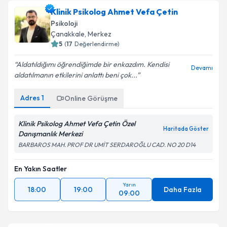
Klinik Psikolog Ahmet Vefa Çetin
Psikoloji
Çanakkale
,
Merkez
5
(
17
Değerlendirme)
Aldatıldığımı öğrendiğimde bir enkazdım. Kendisi
Devamı
aldatılmanın etkilerini anlattı beni çok...
Adres
1
Online Görüşme
Klinik Psikolog Ahmet Vefa Çetin Özel
Haritada Göster
Danışmanlık Merkezi
BARBAROS MAH. PROF DR UMİT SERDAROĞLU CAD. NO 20 D14
En Yakın Saatler
Yarın
18:00
19:00
Daha Fazla
09:00