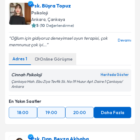
Psk. Büşra Topuz
Psikoloji
Ankara
,
Çankaya
5
(
10
Değerlendirme)
Oğlum için gidiyoruz deneyimsel oyun terapisi, çok
Devamı
memnunuz çok iyi...
Adres
1
Online Görüşme
Cinnah Psikoloji
Haritada Göster
Çankaya Mah. Ebu Ziya Tevfik Sk. No:19 Huzur Apt. Daire:1 Çankaya/
Ankara
En Yakın Saatler
18:00
19:00
20:00
Daha Fazla
Psk. Dan. Beyza Akbaba