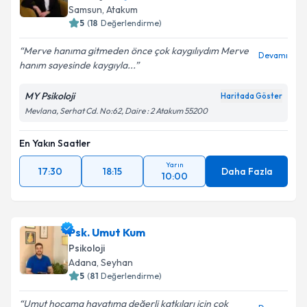
Samsun
,
Atakum
5
(
18
Değerlendirme)
Merve hanıma gitmeden önce çok kaygılıydım Merve
Devamı
hanım sayesinde kaygıyla...
MY Psikoloji
Haritada Göster
Mevlana, Serhat Cd. No:62, Daire : 2 Atakum 55200
En Yakın Saatler
Yarın
17:30
18:15
Daha Fazla
10:00
Psk. Umut Kum
Psikoloji
Adana
,
Seyhan
5
(
81
Değerlendirme)
Umut hocama hayatıma değerli katkıları için çok