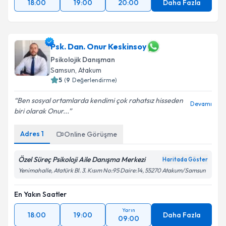
18:00
19:00
20:00
Daha Fazla
Psk. Dan. Onur Keskinsoy
Psikolojik Danışman
Samsun
,
Atakum
5
(
9
Değerlendirme)
Ben sosyal ortamlarda kendimi çok rahatsız hisseden
Devamı
biri olarak Onur...
Adres
1
Online Görüşme
Özel Süreç Psikoloji Aile Danışma Merkezi
Haritada Göster
Yenimahalle, Atatürk Bl. 3. Kısım No:95 Daire:14, 55270 Atakum/Samsun
En Yakın Saatler
Yarın
18:00
19:00
Daha Fazla
09:00