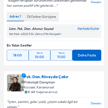
Aldığım terapiler sorunlarımın üstesinden gelmemde
Devamı
her zaman pozitif etki gösterdi....
Adres
1
Online Görüşme
Uzm. Psk. Dan. Ahunur Soysal
Haritada Göster
Yalı Mah. 6502/3 Sk. Zehra Ofis Mavişehir
En Yakın Saatler
Yarın
Yarın
18:00
Daha Fazla
10:00
11:00
Psk. Dan. Rüveyda Çakır
Psikolojik Danışman
Kocaeli
,
Karamürsel
5
(
49
Değerlendirme)
İçten, samimi, güler yüzlü, çözüm odaklı ilgili bir
Devamı
uzman.