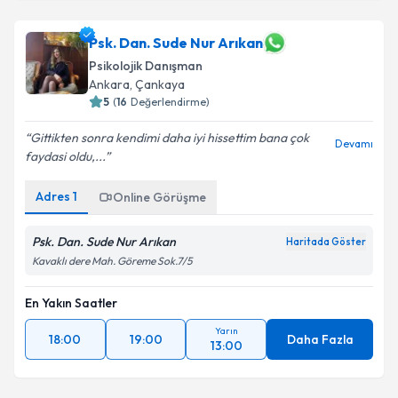
Psk. Dan. Sude Nur Arıkan
Psikolojik Danışman
Ankara
,
Çankaya
5
(
16
Değerlendirme)
Gittikten sonra kendimi daha iyi hissettim bana çok
Devamı
faydasi oldu,...
Adres
1
Online Görüşme
Psk. Dan. Sude Nur Arıkan
Haritada Göster
Kavaklı dere Mah. Göreme Sok.7/5
En Yakın Saatler
Yarın
18:00
19:00
Daha Fazla
13:00