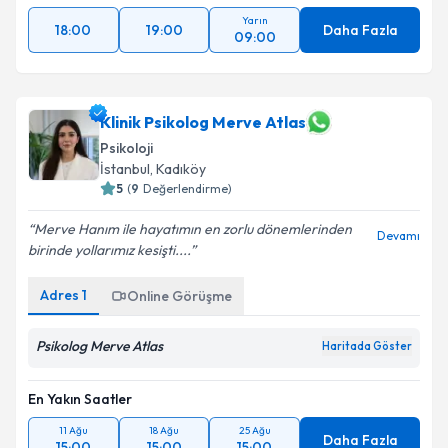
Yarın
18:00
19:00
Daha Fazla
09:00
Klinik Psikolog Merve Atlas
Psikoloji
İstanbul
,
Kadıköy
5
(
9
Değerlendirme)
Merve Hanım ile hayatımın en zorlu dönemlerinden
Devamı
birinde yollarımız kesişti....
Adres
1
Online Görüşme
Psikolog Merve Atlas
Haritada Göster
En Yakın Saatler
11 Ağu
18 Ağu
25 Ağu
Daha Fazla
15:00
15:00
15:00