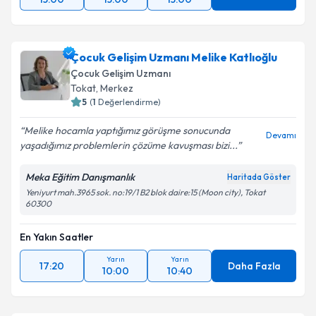
Çocuk Gelişim Uzmanı Melike Katlıoğlu
Çocuk Gelişim Uzmanı
Tokat
,
Merkez
5
(
1
Değerlendirme)
Melike hocamla yaptığımız görüşme sonucunda
Devamı
yaşadığımız problemlerin çözüme kavuşması bizi...
Meka Eğitim Danışmanlık
Haritada Göster
Yeniyurt mah.3965 sok. no:19/1 B2 blok daire:15 (Moon city), Tokat
60300
En Yakın Saatler
Yarın
Yarın
17:20
Daha Fazla
10:00
10:40