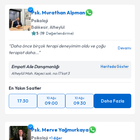
Psk. Murathan Alpman
Psikoloji
Balıkesir
,
Altıeylül
5
(
19
Değerlendirme)
Daha önce birçok terapi deneyimim oldu ve çoğu
Devamı
terapist daha...
Empati Aile Danışmanlığı
Haritada Göster
Altıeylül Mah. Keçeci sok. no:17 kat 3
En Yakın Saatler
10 Ağu
10 Ağu
17:30
Daha Fazla
09:00
09:30
Psk. Merve Yağmurkaya
Psikoloji
+
1
diğer