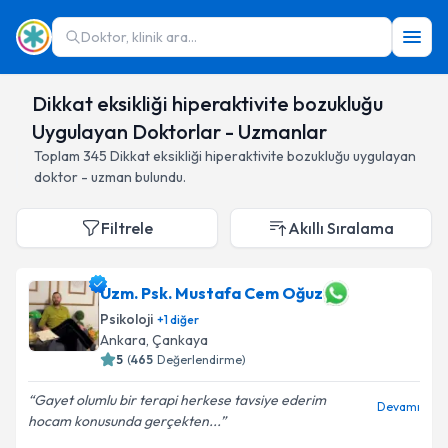
Doktor, klinik ara...
Dikkat eksikliği hiperaktivite bozukluğu
Uygulayan Doktorlar - Uzmanlar
Toplam
345
Dikkat eksikliği hiperaktivite bozukluğu
uygulayan
doktor - uzman bulundu.
Filtrele
Akıllı Sıralama
Uzm. Psk. Mustafa Cem Oğuz
Psikoloji
+
1
diğer
Ankara
,
Çankaya
5
(
465
Değerlendirme)
Gayet olumlu bir terapi herkese tavsiye ederim
Devamı
hocam konusunda gerçekten...