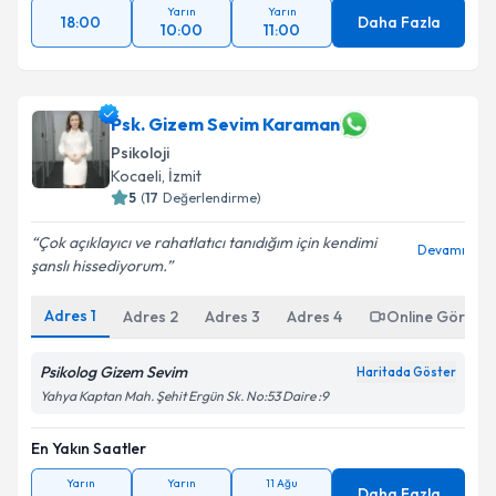
Yarın
Yarın
18:00
Daha Fazla
10:00
11:00
Psk. Gizem Sevim Karaman
Psikoloji
Kocaeli
,
İzmit
5
(
17
Değerlendirme)
Çok açıklayıcı ve rahatlatıcı tanıdığım için kendimi
Devamı
şanslı hissediyorum.
Adres
1
Adres
2
Adres
3
Adres
4
Online Görüşm
Psikolog Gizem Sevim
Haritada Göster
Yahya Kaptan Mah. Şehit Ergün Sk. No:53 Daire :9
En Yakın Saatler
Yarın
Yarın
11 Ağu
Daha Fazla