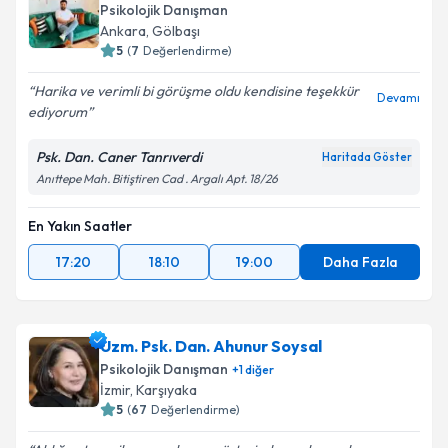
Psikolojik Danışman
Ankara
,
Gölbaşı
5
(
7
Değerlendirme)
Harika ve verimli bi görüşme oldu kendisine teşekkür
Devamı
ediyorum
Psk. Dan. Caner Tanrıverdi
Haritada Göster
Anıttepe Mah. Bitiştiren Cad . Argalı Apt. 18/26
En Yakın Saatler
17:20
18:10
19:00
Daha Fazla
Uzm. Psk. Dan. Ahunur Soysal
Psikolojik Danışman
+
1
diğer
İzmir
,
Karşıyaka
5
(
67
Değerlendirme)