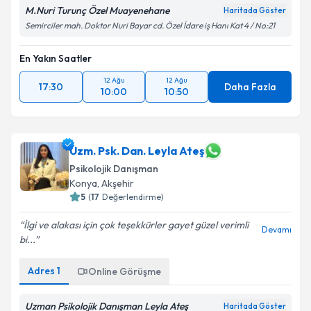
M.Nuri Turunç Özel Muayenehane
Haritada Göster
Semirciler mah. Doktor Nuri Bayar cd. Özel İdare iş Hanı Kat 4 / No:21
En Yakın Saatler
12 Ağu
12 Ağu
17:30
Daha Fazla
10:00
10:50
Uzm. Psk. Dan. Leyla Ateş
Psikolojik Danışman
Konya
,
Akşehir
5
(
17
Değerlendirme)
İlgi ve alakası için çok teşekkürler gayet güzel verimli
Devamı
bi...
Adres
1
Online Görüşme
Uzman Psikolojik Danışman Leyla Ateş
Haritada Göster