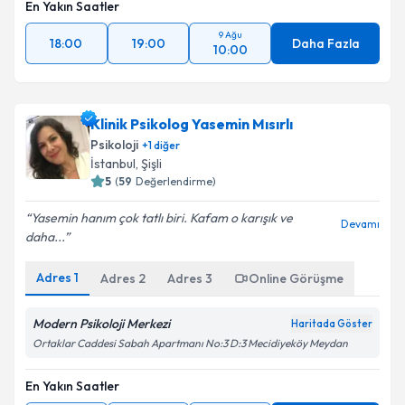
En Yakın Saatler
9 Ağu
18:00
19:00
Daha Fazla
10:00
Klinik Psikolog Yasemin Mısırlı
Psikoloji
+
1
diğer
İstanbul
,
Şişli
5
(
59
Değerlendirme)
Yasemin hanım çok tatlı biri. Kafam o karışık ve
Devamı
daha...
Adres
1
Adres
2
Adres
3
Online Görüşme
Modern Psikoloji Merkezi
Haritada Göster
Ortaklar Caddesi Sabah Apartmanı No:3 D:3 Mecidiyeköy Meydan
En Yakın Saatler