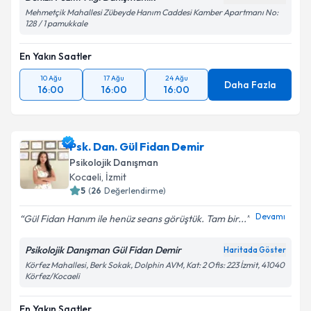
Mehmetçik Mahallesi Zübeyde Hanım Caddesi Kamber Apartmanı No:
128 / 1 pamukkale
En Yakın Saatler
10 Ağu
17 Ağu
24 Ağu
Daha Fazla
16:00
16:00
16:00
Psk. Dan. Gül Fidan Demir
Psikolojik Danışman
Kocaeli
,
İzmit
5
(
26
Değerlendirme)
Devamı
Gül Fidan Hanım ile henüz seans görüştük. Tam bir...
Psikolojik Danışman Gül Fidan Demir
Haritada Göster
Körfez Mahallesi, Berk Sokak, Dolphin AVM, Kat: 2 Ofis: 223 İzmit, 41040
Körfez/Kocaeli
En Yakın Saatler