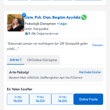
Uzm. Psk. Dan. Begüm Ayyıldız
Psikolojik Danışman
+
1
diğer
İzmir
,
Karşıyaka
5
(
54
Değerlendirme)
Alanında uzman ve muhteşem bir DR Sempatik güler
Devamı
yüzlü...
Adres
1
Online Görüşme
Arte Psikoloji
Haritada Göster
Bostanlı Mah. 6345 Sok. Gaffaroğulları Apt. No:11 Daire:6
En Yakın Saatler
12 Ağu
19 Ağu
26 Ağu
Daha Fazla
14:00
14:00
14:00