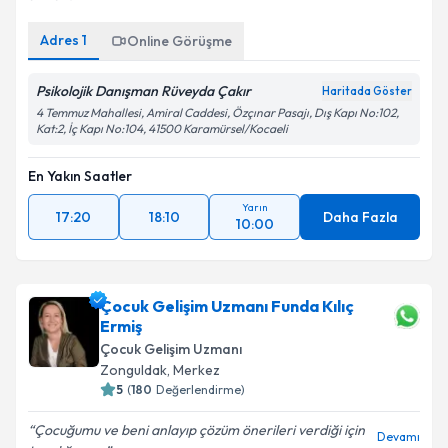
Adres
1
Online Görüşme
Psikolojik Danışman Rüveyda Çakır
Haritada Göster
4 Temmuz Mahallesi, Amiral Caddesi, Özçınar Pasajı, Dış Kapı No:102,
Kat:2, İç Kapı No:104, 41500 Karamürsel/Kocaeli
En Yakın Saatler
Yarın
17:20
18:10
Daha Fazla
10:00
Çocuk Gelişim Uzmanı Funda Kılıç
Ermiş
Çocuk Gelişim Uzmanı
Zonguldak
,
Merkez
5
(
180
Değerlendirme)
Çocuğumu ve beni anlayıp çözüm önerileri verdiği için
Devamı