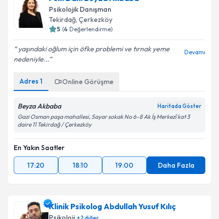
Psikolojik Danışman
Tekirdağ
,
Çerkezköy
5
(
4
Değerlendirme)
yaşındaki oğlum için öfke problemi ve tırnak yeme
Devamı
nedeniyle...
Adres
1
Online Görüşme
Beyza Akbaba
Haritada Göster
Gazi Osman paşa mahallesi, Sayar sokak No 6-8 Ak İş Merkezî kat 3
daire 11 Tekirdağ / Çerkezköy
En Yakın Saatler
17:20
18:10
19:00
Daha Fazla
Klinik Psikolog Abdullah Yusuf Kılıç
Psikoloji
+
2
diğer