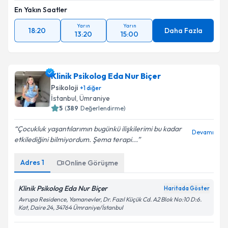
En Yakın Saatler
Yarın
Yarın
18:20
Daha Fazla
13:20
15:00
Klinik Psikolog Eda Nur Biçer
Psikoloji
+
1
diğer
İstanbul
,
Ümraniye
5
(
389
Değerlendirme)
Çocukluk yaşantılarımın bugünkü ilişkilerimi bu kadar
Devamı
etkilediğini bilmiyordum. Şema terapi...
Adres
1
Online Görüşme
Klinik Psikolog Eda Nur Biçer
Haritada Göster
Avrupa Residence, Yamanevler, Dr. Fazıl Küçük Cd. A2 Blok No:10 D:6.
Kat, Daire 24, 34764 Ümraniye/İstanbul