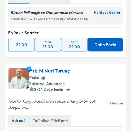
Birben Psikolojik ve Danışmanlık Merkezi
Haritada Göster
Ostim 100. Yıl Bulvarı Ostim Prestij B Blok K:6 D:44
En Yakın Saatler
Yarın
Yarın
22:00
Daha Fazla
15:00
22:00
Psk. M.Nuri Turunç
Psikoloji
Sakarya
,
Adapazarı
5
(
64
Değerlendirme)
Korku, kaygı, kapalı alan fobisi, öfke gibi bir çok
Devamı
duygunun...
Adres
1
Online Görüşme