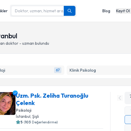
ikler
Blog
Kayıt Ol
tanbul
pan doktor - uzman bulundu
loji
Klinik Psikolog
67
Uzm. Psk. Zeliha Turanoğlu
Çelenk
Psikoloji
İstanbul
, Şişli
5
(
103
Değerlendirme)