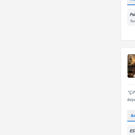
Ps
Tom
Çif
büyü
A
ES