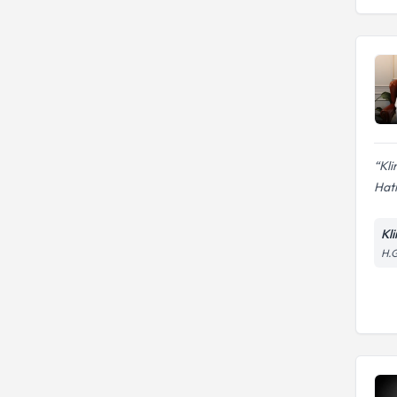
Kli
Hati
Kl
H.G