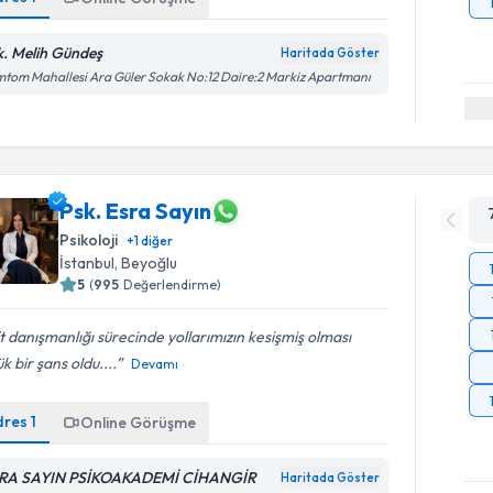
k. Melih Gündeş
Haritada Göster
tom Mahallesi Ara Güler Sokak No:12 Daire:2 Markiz Apartmanı
Psk. Esra Sayın
Psikoloji
+
1
diğer
İstanbul
, Beyoğlu
5
(
995
Değerlendirme)
t danışmanlığı sürecinde yollarımızın kesişmiş olması
k bir şans oldu....
Devamı
dres
1
Online Görüşme
RA SAYIN PSİKOAKADEMİ CİHANGİR
Haritada Göster