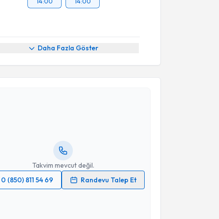
14:00
14:00
Daha Fazla Göster
akvimi Talebi
kolog M.Yasin Çakıroğlu
için randevu takvimi talebi
Size bu uzmandan randevu almanız için bir takvim
ında e-posta ile bilgilendireceğiz.
resiniz
Takvim mevcut değil.
0 (850) 811 54 69
Randevu Talep Et
 verilerimin işlenmesine ilişkin
Aydınlatma Metni
'ni
 ve kişisel verilerimin belirtilen kapsamda
esini kabul ediyorum.