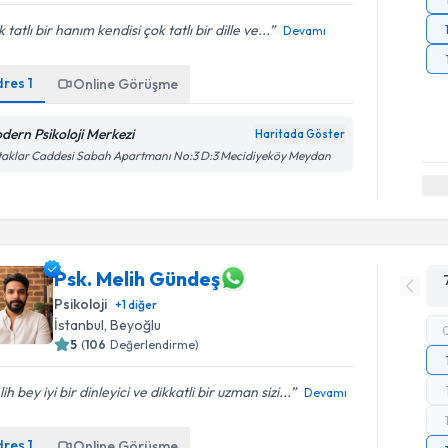
 tatlı bir hanım kendisi çok tatlı bir dille ve...
Devamı
dres
1
Online Görüşme
dern Psikoloji Merkezi
Haritada Göster
aklar Caddesi Sabah Apartmanı No:3 D:3 Mecidiyeköy Meydan
Psk. Melih Gündeş
Psikoloji
+
1
diğer
İstanbul
, Beyoğlu
5
(
106
Değerlendirme)
ih bey iyi bir dinleyici ve dikkatli bir uzman sizi...
Devamı
dres
1
Online Görüşme