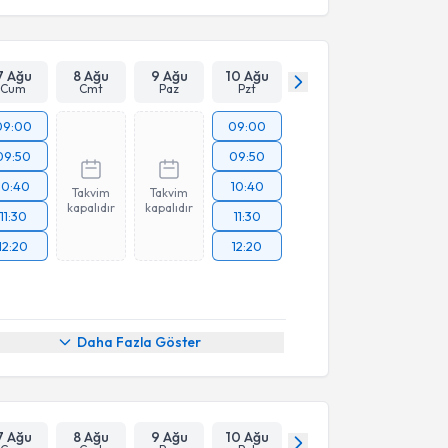
7 Ağu
8 Ağu
9 Ağu
10 Ağu
Cum
Cmt
Paz
Pzt
09:00
09:00
09:50
09:50
10:40
10:40
Takvim
Takvim
kapalıdır
kapalıdır
11:30
11:30
12:20
12:20
Daha Fazla Göster
7 Ağu
8 Ağu
9 Ağu
10 Ağu