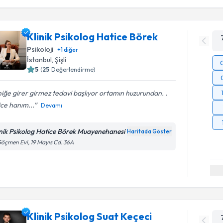
Klinik Psikolog Hatice Börek
Psikoloji
+
1
diğer
İstanbul
, Şişli
5
(
25
Değerlendirme)
niğe girer girmez tedavi başlıyor ortamın huzurundan. .
ce hanım...
Devamı
inik Psikolog Hatice Börek Muayenehanesi
Haritada Göster
öçmen Evi, 19 Mayıs Cd. 36A
Klinik Psikolog Suat Keçeci