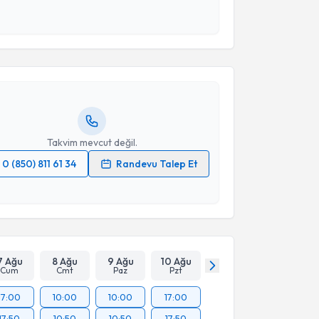
akvimi Talebi
Takvim Talebini Gönder
Levent Tekin
için randevu takvimi talebi oluşturun.
andan randevu almanız için bir takvim
ında e-posta ile bilgilendireceğiz.
resiniz
Takvim mevcut değil.
0 (850) 811 61 34
Randevu Talep Et
 verilerimin işlenmesine ilişkin
Aydınlatma Metni
'ni
 ve kişisel verilerimin belirtilen kapsamda
esini kabul ediyorum.
Takvim Talebini Gönder
7 Ağu
8 Ağu
9 Ağu
10 Ağu
Cum
Cmt
Paz
Pzt
17:00
10:00
10:00
17:00
17:50
10:50
10:50
17:50