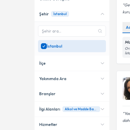
Geç
kuru
Şehir
İstanbul
Online danışmanlık sunan
uzmanları göster
A
Sadece
İstanbul
bölgesinde
uzman ara
Mo
İstanbul
Ort
İst
İlçe
Yakınımda Ara
Branşlar
Konumuma yakın uzmanları
Kadıköy
göster
Bakırköy
İlgi Alanları
Alkol ve Madde Bağımlılığı
Yas
Şişli
daha
Hizmetler
Psikiyatri