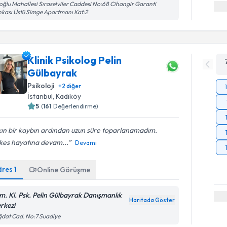
oğlu Mahallesi Sıraselviler Caddesi No:68 Cihangir Garanti
kası Üstü Simge Apartmanı Kat:2
Klinik Psikolog Pelin
Gülbayrak
Psikoloji
+
2
diğer
İstanbul
, Kadıköy
5
(
161
Değerlendirme)
ın bir kaybın ardından uzun süre toparlanamadım.
kes hayatına devam...
Devamı
dres
1
Online Görüşme
m. Kl. Psk. Pelin Gülbayrak Danışmanlık
Haritada Göster
rkezi
dat Cad. No:7 Suadiye