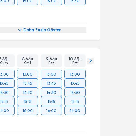
16:00
15:00
16:00
13:50
Daha Fazla Göster
7 Ağu
8 Ağu
9 Ağu
10 Ağu
Cum
Cmt
Paz
Pzt
13:00
13:00
13:00
13:00
13:45
13:45
13:45
13:45
14:30
14:30
14:30
14:30
15:15
15:15
15:15
15:15
16:00
16:00
16:00
16:00