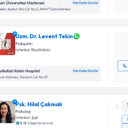
an Üniversitesi Hastanesi
Haritada Göster
Randevu T
eler, Aydınlı Yolu Cd. No:2, 34947 Tuzla/İstanbul
Uzm. Dr. 
Size bu uzm
hazırlandığ
Uzm. Dr. Levent Tekin
Psikiyatri
E-posta Ad
İstanbul
, Beylikdüzü
ylikdüzü Kolan Hospital
Haritada Göster
Kişisel
an Kahveci, Osmanlı Cd. No:23
okudum
işlenm
Psk. Hilal Çakmak
Psikoloji
İstanbul
, Şişli
5
(
8
Değerlendirme)