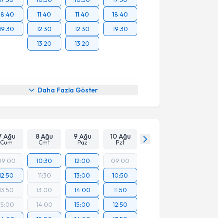
18:40
11:40
11:40
18:40
19:30
12:30
12:30
19:30
13:20
13:20
Daha Fazla Göster
7 Ağu
8 Ağu
9 Ağu
10 Ağu
Cum
Cmt
Paz
Pzt
09:00
10:30
12:00
09:00
12:50
11:30
13:00
10:50
13:50
13:00
14:00
11:50
15:00
14:00
15:00
12:50