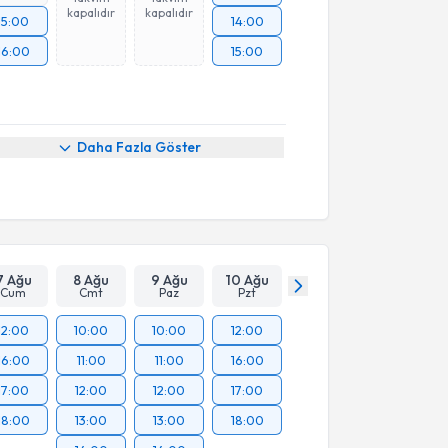
kapalıdır
kapalıdır
15:00
14:00
16:00
15:00
Daha Fazla Göster
7 Ağu
8 Ağu
9 Ağu
10 Ağu
Cum
Cmt
Paz
Pzt
12:00
10:00
10:00
12:00
16:00
11:00
11:00
16:00
17:00
12:00
12:00
17:00
18:00
13:00
13:00
18:00