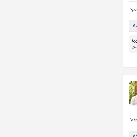
Çok
A
Mo
Ort
Mel
A