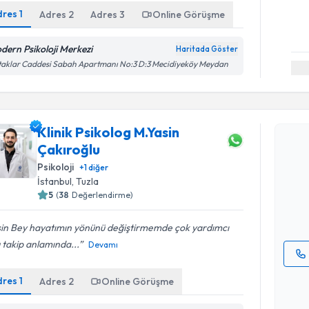
dres
1
Adres
2
Adres
3
Online Görüşme
dern Psikoloji Merkezi
Haritada Göster
aklar Caddesi Sabah Apartmanı No:3 D:3 Mecidiyeköy Meydan
Randevu T
Klinik Psikolog M.Yasin
Çakıroğlu
Klinik Psi
oluşturun. 
Psikoloji
+
1
diğer
hazırlandığ
İstanbul
, Tuzla
5
(
38
Değerlendirme)
E-posta Ad
sin Bey hayatımın yönünü değiştirmemde çok yardımcı
 takip anlamında...
Devamı
Kişisel
dres
1
Adres
2
Online Görüşme
okudum
işlenm