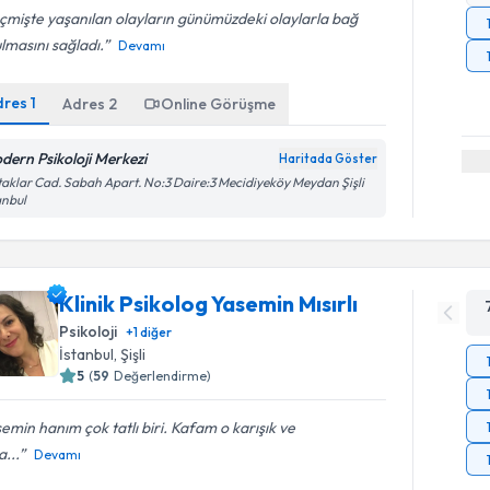
mişte yaşanılan olayların günümüzdeki olaylarla bağ
lmasını sağladı.
Devamı
dres
1
Adres
2
Online Görüşme
dern Psikoloji Merkezi
Haritada Göster
aklar Cad. Sabah Apart. No:3 Daire:3 Mecidiyeköy Meydan Şişli
anbul
Klinik Psikolog Yasemin Mısırlı
Psikoloji
+
1
diğer
İstanbul
, Şişli
5
(
59
Değerlendirme)
emin hanım çok tatlı biri. Kafam o karışık ve
...
Devamı