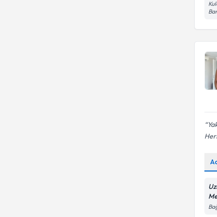
Kul
Ban
Yak
Her
A
Uz
Me
Bağ