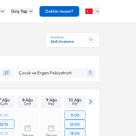
Giriş Yap
Doktor musun?
Sıralama
Akıllı Sıralama
Çocuk ve Ergen Psikiyatristi
27
7
7 Ağu
8 Ağu
9 Ağu
10 Ağu
Cum
Cmt
Paz
Pzt
11:00
11:00
12:10
12:00
13:10
13:00
Takvim
Takvim